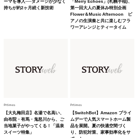
Fashion
ーマを導入──ダメージが少なく
「Merry Echoes」(札幌手稲)、
2026.6.12
持ちが約2ヶ月続く新技術
第一回大人の夏休み特別企画
中村ゆりさん「40代になり、やっと“仕事以外の
Flower＆Music Afternoon ピ
幸福感”に目が向いた」ライフスタイルも、服も
アノの生演奏と共に楽しむフラ
ワーアレンジとティータイム
Fashion
2026.7.16
白黒でもこんなに華やぐ！40代、夏の「甘めト
ップス×パンツ」コーデ〈3選〉
Fashion
2026.5.29
40代の夏通勤はこれ１着！「きちんと感」も
「オシャレ」も整うトレンドトップス〈4選〉
Fashion
2026.5.29
今、40代の「メガネ＆サングラス」のトレンド
Prtimes
Prtimes
に更新あり！“黒ぶち以外”が新定番に
【大丸梅田店】名湯で名高い、
【SwitchBot】Amazon プライ
由布院・有馬・鬼怒川から、ご
ムデーで人気スマートホーム製
当地菓子がやってくる！「温泉
品を展開。夏の快適空間づく
Fashion
2026.8.5
スイーツ特集」
り、防犯対策、家事効率化をサ
オシャレ40代の【ワンピ＆オールインワン】最