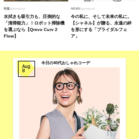
特集
Sponsored
NEWS
Sponsored
水拭きも吸引力も、圧倒的な
今の私に、そして未来の私に。
「清掃能力」！ロボット掃除機
【シャネル】が贈る、永遠の絆
を選ぶなら【Qrevo Curv 2
を形にする「ブライダルフェ
Flow】
ア」
今日の40代おしゃれコーデ
Aug
8