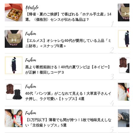
Lifestyle
【帰省・夏のご挨拶】で喜ばれる「ホテル手土産」14
選。〈価格別〉センスが伝わる逸品は？
Fashion
【エルメス】オシャレな40代が愛用している上品「ミ
ニ財布」＜スナップ6選＞
Fashion
黒より断然垢抜ける！40代の夏ワンピは【ネイビー】
が正解！着回しコーデ３
Fashion
40代「パンツ派」がこなれて見える！大草直子さんイ
チ押し、ラク可愛い【トップス】4選
Fashion
【1万円以下】薄着でも間が持つ！1枚で地味見えしな
い「主役級トップス」5選