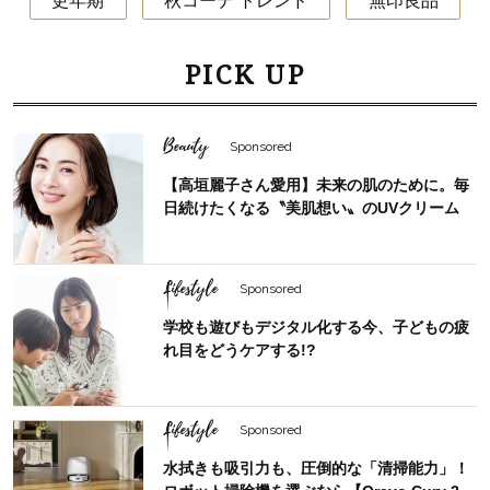
更年期
秋コーデ トレンド
無印良品
PICK UP
Beauty
Sponsored
【高垣麗子さん愛用】未来の肌のために。毎
日続けたくなる〝美肌想い〟のUVクリーム
Lifestyle
Sponsored
学校も遊びもデジタル化する今、子どもの疲
れ目をどうケアする!?
Lifestyle
Sponsored
水拭きも吸引力も、圧倒的な「清掃能力」！