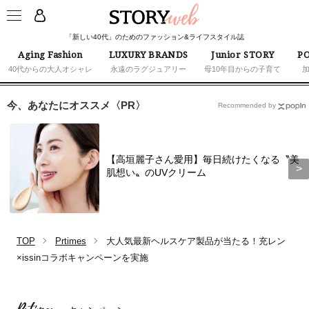
「新しい40代」のためのファッション&ライフスタイル誌
Aging Fashion
LUXURY BRANDS
Junior STORY
PO
40代からの大人オシャレ
永遠のラグジュアリー
母10年目からの子育て
今、あなたにオススメ〈PR〉
Recommended by
【高垣麗子さん愛用】毎日続けたくなる〝美
肌想い〟のUVクリーム
TOP
Prtimes
大人気最新ヘルスケア製品が当たる！充レン
×issinコラボキャンペーンを実施