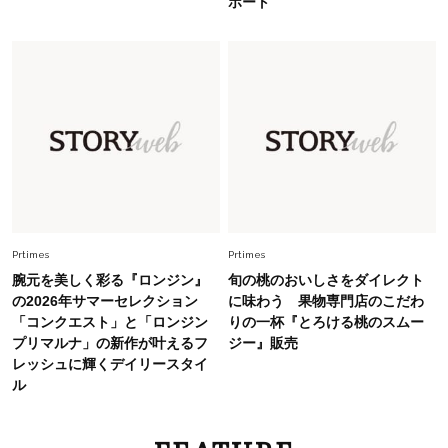
ポート
旬着こなし3選。地味見え回避のコツは「バッグ
選び」！
Fashion
2026.7.31
【40代のTシャツコーデ】超ビッグサイズ×きれ
いめハーフパンツでモードに昇華
Fashion
2026.7.9
スタイリストが本気で推す！40代がほどよく華
やぐ【甘め黒アイテム】3選
Prtimes
Prtimes
腕元を美しく彩る『ロンジン』
旬の桃のおいしさをダイレクト
の2026年サマーセレクション
に味わう 果物専門店のこだわ
「コンクエスト」と「ロンジン
りの一杯『とろける桃のスムー
プリマルナ」の新作が叶えるフ
ジー』販売
レッシュに輝くデイリースタイ
ル