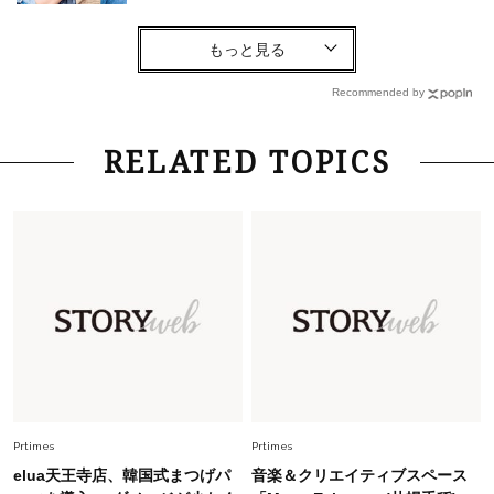
Fashion
2026.8.6
【40代コンサバ派】白Tシャツは「パール×ゴー
ルドアクセ」を合わせるのが正解！〈大野真理子
Recommended by
さん×佐藤佳菜子さん〉
Lifestyle
2026.7.29
RELATED TOPICS
「お若いですね」は褒め言葉？“若い＝美しい”と
錯覚させる社会の危うさ【上野千鶴子のジェンダ
ーレス連載22】
Lifestyle
2026.8.6
26年夏の【開運アクション】は”ひと拭き”習
慣！「金運アップ→トイレ、じゃあ底上げ運
は？」
Lifestyle
2026.5.22
梅宮アンナさん 電撃婚から1年、家族の価値観
を育み中「理想の暮らしよりも今の心地よさを選
Prtimes
Prtimes
んだ」
elua天王寺店、韓国式まつげパ
音楽＆クリエイティブスペース