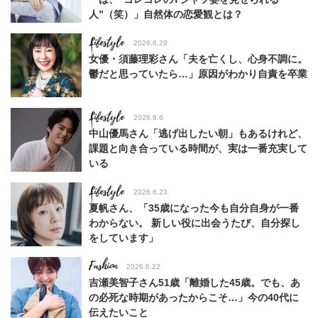
人”（笑）」自然体の恋愛観とは？
Lifestyle
2026.6.29
女優・須藤理彩さん「夫を亡くし、心身不調に。
鬱だと思っていたら…」原因がわかり自責を卒業
Lifestyle
2026.8.6
中山優馬さん「逃げ出したい朝」もあるけれど、
課題と向き合っている時間が、実は一番充実して
いる
Lifestyle
2026.6.23
夏帆さん、「35歳になった今も自分自身が一番
わからない。 新しい役に出会うたび、自分探し
をしています」
Fashion
2026.6.22
吉瀬美智子さん51歳「離婚した45歳。でも、あ
の必死な時期があったからこそ…」今の40代に
伝えたいこと