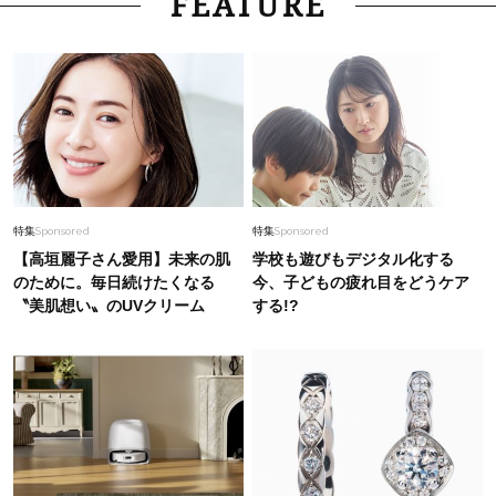
FEATURE
特集
Sponsored
特集
Sponsored
【高垣麗子さん愛用】未来の肌
学校も遊びもデジタル化する
のために。毎日続けたくなる
今、子どもの疲れ目をどうケア
〝美肌想い〟のUVクリーム
する!?