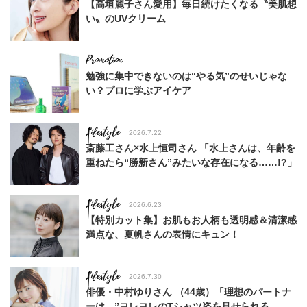
【高垣麗子さん愛用】毎日続けたくなる〝美肌想
い〟のUVクリーム
勉強に集中できないのは“やる気”のせいじゃな
い？プロに学ぶアイケア
Lifestyle
2026.7.22
斎藤工さん×水上恒司さん 「水上さんは、年齢を
重ねたら“勝新さん”みたいな存在になる……!?」
Lifestyle
2026.6.23
【特別カット集】お肌もお人柄も透明感＆清潔感
満点な、夏帆さんの表情にキュン！
Lifestyle
2026.7.30
俳優・中村ゆりさん （44歳）「理想のパートナ
ーは、”ヨレヨレのTシャツ姿を見せられる