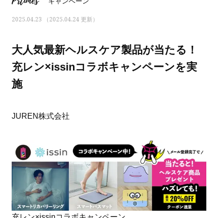
Prtimes
キャンペーン
2025.04.23 （2025.04.24 更新）
大人気最新ヘルスケア製品が当たる！
充レン×issinコラボキャンペーンを実
施
JUREN株式会社
ママとパパに贈る「ジェンダーレ
人気の40代髪型・ヘア
ス学」
タログ
充レン×issinコラボキャンペーン