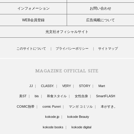
インフォメーション
お問い合わせ
WEB会員登録
広告掲載について
光文社オフィシャルサイト
このサイトについて
プライバシーポリシー
サイトマップ
MAGAZINE OFFICIAL SITE
JJ
CLASSY.
VERY
STORY
Mart
美ST
bis
和食スタイル
女性自身
SmartFLASH
COMIC熱帯
comic Pureri
マンガ コミソル
本がすき。
kokode.jp
kokode Beauty
kokode books
kokode digital