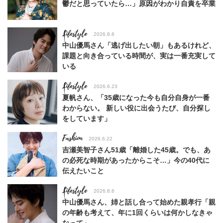
鬱だと思っていたら…」原因がわかり自責を卒業
Lifestyle
2026.8.6
中山優馬さん「逃げ出したい朝」もあるけれど、
課題と向き合っている時間が、実は一番充実して
いる
Lifestyle
2026.6.23
夏帆さん、「35歳になった今も自分自身が一番
わからない。 新しい役に出会うたび、自分探し
をしています」
Fashion
2026.6.22
吉瀬美智子さん51歳「離婚した45歳。でも、あ
の必死な時期があったからこそ…」今の40代に
伝えたいこと
Lifestyle
2026.8.6
中山優馬さん、姉と話し合って始めた親孝行「親
の年齢も考えて、年に1回くらいは何かしなきゃ