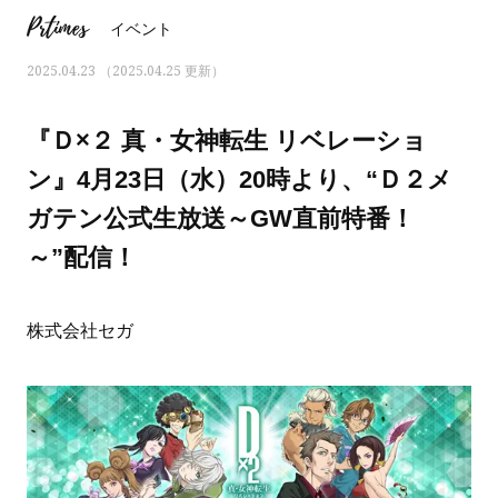
Prtimes
イベント
2025.04.23 （2025.04.25 更新）
『Ｄ×２ 真・女神転生 リベレーショ
ン』4月23日（水）20時より、“Ｄ２メ
ガテン公式生放送～GW直前特番！
～”配信！
株式会社セガ
ママとパパに贈る「ジェンダーレ
人気の40代髪型・ヘア
ス学」
タログ