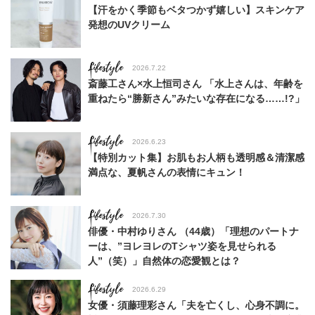
【汗をかく季節もベタつかず嬉しい】スキンケア
発想のUVクリーム
Lifestyle
2026.7.22
斎藤工さん×水上恒司さん 「水上さんは、年齢を
重ねたら“勝新さん”みたいな存在になる……!?」
Lifestyle
2026.6.23
【特別カット集】お肌もお人柄も透明感＆清潔感
満点な、夏帆さんの表情にキュン！
Lifestyle
2026.7.30
俳優・中村ゆりさん （44歳）「理想のパートナ
ーは、”ヨレヨレのTシャツ姿を見せられる
人”（笑）」自然体の恋愛観とは？
Lifestyle
2026.6.29
女優・須藤理彩さん「夫を亡くし、心身不調に。