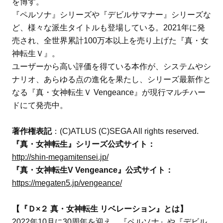
を博す。
『ペルソナ』シリーズや『デビルサマナー』シリーズな
ど、様々な派生タイトルも登場している。2021年に発
売され、全世界累計100万本以上を売り上げた『真・女
神転生Ｖ』。
ユーザーから高い評価を得ている本作が、システムやシ
ナリオ、あらゆる点の進化を果たし、シリーズ最新作と
なる『真・女神転生Ｖ Vengeance』が現行マルチハー
ドにて発売中。
著作権表記
：(C)ATLUS (C)SEGA All rights reserved.
『真・女神転生』シリーズ公式サイト：
http://shin-megamitensei.jp/
『真・女神転生V Vengeance』公式サイト：
https://megaten5.jp/vengeance/
【『Ｄ×２ 真・女神転生 リベレーション』とは】
2022年10月に30周年を迎え、『ペルソナ』や『デビル