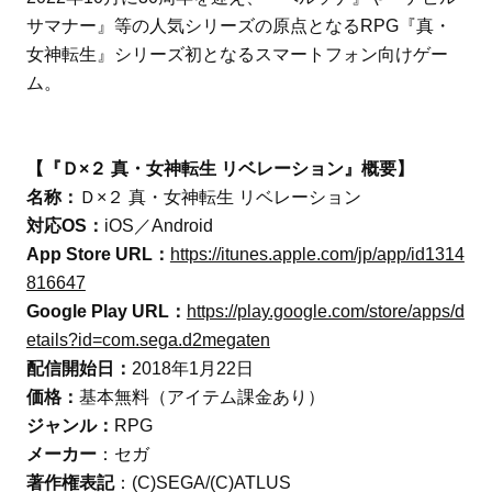
サマナー』等の人気シリーズの原点となるRPG『真・
女神転生』シリーズ初となるスマートフォン向けゲー
ム。
【『Ｄ×２ 真・女神転生 リベレーション』概要】
名称：
Ｄ×２ 真・女神転生 リベレーション
対応OS：
iOS／Android
App Store URL：
https://itunes.apple.com/jp/app/id1314
816647
Google Play URL：
https://play.google.com/store/apps/d
etails?id=com.sega.d2megaten
配信開始日：
2018年1月22日
価格：
基本無料（アイテム課金あり）
ジャンル：
RPG
メーカー
：セガ
著作権表記
：(C)SEGA/(C)ATLUS