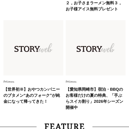
オシャレ40代の【ワンピ＆オールインワン】最
２，お子さまラーメン無料３，
旬着こなし3選。地味見え回避のコツは「バッグ
お子様アイス無料プレゼント
選び」！
Fashion
2026.7.31
【40代のTシャツコーデ】超ビッグサイズ×きれ
いめハーフパンツでモードに昇華
Fashion
2026.7.9
スタイリストが本気で推す！40代がほどよく華
やぐ【甘め黒アイテム】3選
Prtimes
Prtimes
【世界初※】おやつカンパニー
【愛知県岡崎市】宿泊・BBQの
のブタメン“あのフォーク”が純
お客様だけの夏の特典、「手ぶ
金になって帰ってきた！
らスイカ割り」2026年シーズン
開催中
FEATURE