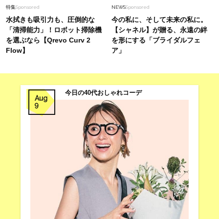
特集
Sponsored
NEWS
Sponsored
水拭きも吸引力も、圧倒的な
今の私に、そして未来の私に。
「清掃能力」！ロボット掃除機
【シャネル】が贈る、永遠の絆
を選ぶなら【Qrevo Curv 2
を形にする「ブライダルフェ
Flow】
ア」
今日の40代おしゃれコーデ
Aug
9