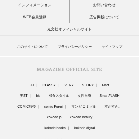
インフォメーション
お問い合わせ
WEB会員登録
広告掲載について
光文社オフィシャルサイト
このサイトについて
プライバシーポリシー
サイトマップ
MAGAZINE OFFICIAL SITE
JJ
CLASSY.
VERY
STORY
Mart
美ST
bis
和食スタイル
女性自身
SmartFLASH
COMIC熱帯
comic Pureri
マンガ コミソル
本がすき。
kokode.jp
kokode Beauty
kokode books
kokode digital