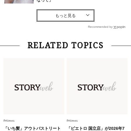
なって」
Lifestyle
2026.7.29
「お若いですね」は褒め言葉？“若い＝美しい”と
錯覚させる社会の危うさ【上野千鶴子のジェンダ
Recommended by
ーレス連載22】
Lifestyle
2026.8.6
RELATED TOPICS
26年夏の【開運アクション】は”ひと拭き”習
慣！「金運アップ→トイレ、じゃあ底上げ運
は？」
Lifestyle
2026.5.22
梅宮アンナさん 電撃婚から1年、家族の価値観
を育み中「理想の暮らしよりも今の心地よさを選
んだ」
Fashion
2026.6.12
中村ゆりさん「40代になり、やっと“仕事以外の
幸福感”に目が向いた」ライフスタイルも、服も
Prtimes
Prtimes
「いち髪」アウトバストリート
「ピエトロ 国立店」が2026年7