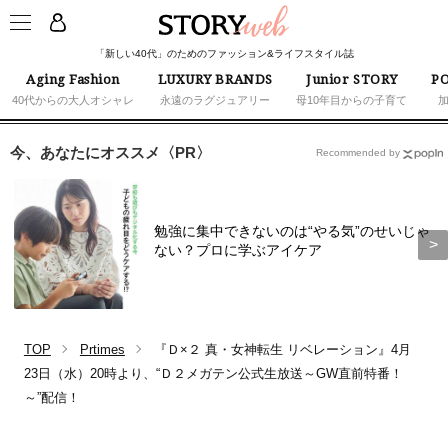
「新しい40代」のためのファッション&ライフスタイル誌
Aging Fashion
LUXURY BRANDS
Junior STORY
PO
40代からの大人オシャレ
永遠のラグジュアリー
母10年目からの子育て
今、あなたにオススメ〈PR〉
Recommended by
勉強に集中できないのは“やる気”のせいじゃ
ない？プロに学ぶアイケア
TOP
Prtimes
『Ｄ×２ 真・女神転生 リベレーション』4月
23日（水）20時より、“Ｄ２メガテン公式生放送～GW直前特番！
～”配信！