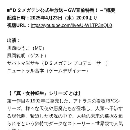
■“Ｄ２メガテン公式生放送～GW直前特番！～”概要
配信日時：2025年4月23日（水）20:00より
視聴URL：
https://youtube.com/live/U-W1TP3nQL0
出演：
川西ゆうこ（MC）
風岡範明（ゲスト）
サバトマ岩サキ（Ｄ２メガテン プロデューサー）
ニュートラル宮本（ゲームデザイナー）
【『真・女神転生』シリーズ とは】
第一作目を1992年に発売した、アトラスの看板RPGシ
リーズ。様々な天使や悪魔たちが登場し、人類へ干渉す
る現代劇。緊迫した状況の中で、人類の未来の選択を迫
られるという独特でダークなストーリー・世界観で人気