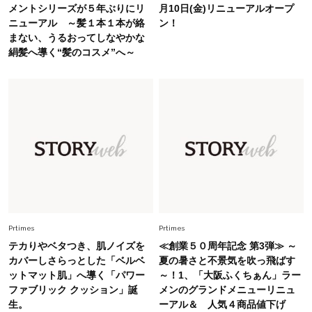
Fashion
メントシリーズが５年ぶりにリ
月10日(金)リニューアルオープ
2026.7.16
ニューアル ～髪１本１本が絡
ン！
白黒でもこんなに華やぐ！40代、夏の「甘めト
まない、うるおってしなやかな
ップス×パンツ」コーデ〈3選〉
絹髪へ導く“髪のコスメ”へ～
Fashion
2026.5.29
40代の夏通勤はこれ１着！「きちんと感」も
「オシャレ」も整うトレンドトップス〈4選〉
Fashion
2026.6.26
初夏はこれさえあれば！40代は【淡色ワンピ】
で即涼しげ＆上品見え〈3選〉
Fashion
Prtimes
Prtimes
2026.5.29
今、40代の「メガネ＆サングラス」のトレンド
テカりやベタつき、肌ノイズを
≪創業５０周年記念 第3弾≫ ～
に更新あり！“黒ぶち以外”が新定番に
カバーしさらっとした「ベルベ
夏の暑さと不景気を吹っ飛ばす
ットマット肌」へ導く「パワー
～！1、「大阪ふくちぁん」ラー
ファブリック クッション」誕
メンのグランドメニューリニュ
Fashion
2026.8.5
生。
ーアル＆ 人気４商品値下げ