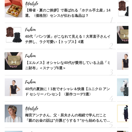
Lifestyle
【帰省・夏のご挨拶】で喜ばれる「ホテル手土産」14
選。〈価格別〉センスが伝わる逸品は？
Fashion
40代「パンツ派」がこなれて見える！大草直子さんイ
チ押し、ラク可愛い【トップス】4選
Fashion
【エルメス】オシャレな40代が愛用している上品「ミ
ニ財布」＜スナップ6選＞
Fashion
40代の夏旅に！1枚でオシャレ＆快適【ユニクロ アン
ド セシリー バンセン】〈新作コーデ3選〉
Lifestyle
梅宮アンナさん、父・辰夫さんの相続で学んだこと
「親のお金の話は”介護どうする？”から始めるんで
す」父・辰夫さんの相続で学んだこと