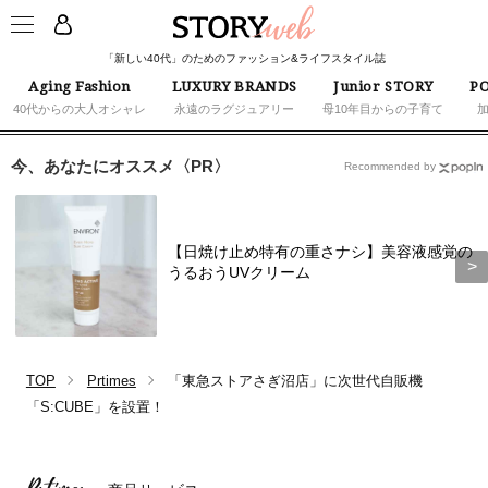
「新しい40代」のためのファッション&ライフスタイル誌
Aging Fashion
LUXURY BRANDS
Junior STORY
PO
40代からの大人オシャレ
永遠のラグジュアリー
母10年目からの子育て
今、あなたにオススメ〈PR〉
Recommended by
【日焼け止め特有の重さナシ】美容液感覚の
うるおうUVクリーム
TOP
Prtimes
「東急ストアさぎ沼店」に次世代自販機
「S:CUBE」を設置！