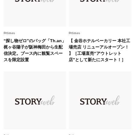
は？」
Lifestyle
2026.5.22
梅宮アンナさん 電撃婚から1年、家族の価値観
を育み中「理想の暮らしよりも今の心地よさを選
Prtimes
Prtimes
んだ」
“探し物ゼロ”のバッグ「Th.an」
【 金谷ホテルベーカリー 本社工
Fashion
梶ヶ谷陽子が阪神梅田から生配
場売店 リニューアルオープン！
2026.6.12
信決定。ブース内に観覧スペー
】［工場直売“アウトレット
中村ゆりさん「40代になり、やっと“仕事以外の
スを限定設置
店”として新たにスタート！］
幸福感”に目が向いた」ライフスタイルも、服も
Fashion
2026.7.16
白黒でもこんなに華やぐ！40代、夏の「甘めト
ップス×パンツ」コーデ〈3選〉
Fashion
2026.5.29
40代の夏通勤はこれ１着！「きちんと感」も
「オシャレ」も整うトレンドトップス〈4選〉