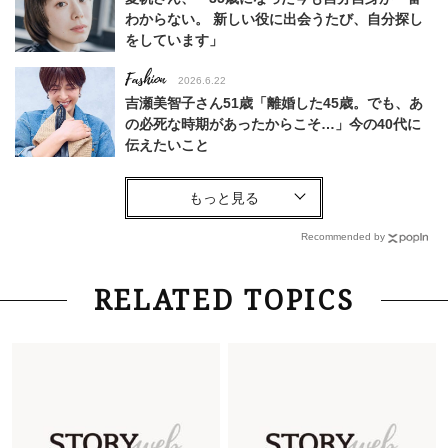
わからない。 新しい役に出会うたび、自分探し
をしています」
Fashion
2026.6.22
吉瀬美智子さん51歳「離婚した45歳。でも、あ
の必死な時期があったからこそ…」今の40代に
伝えたいこと
Fashion
2026.8.6
【40代コンサバ派】白Tシャツは「パール×ゴー
ルドアクセ」を合わせるのが正解！〈大野真理子
Recommended by
さん×佐藤佳菜子さん〉
Lifestyle
2026.7.29
RELATED TOPICS
「お若いですね」は褒め言葉？“若い＝美しい”と
錯覚させる社会の危うさ【上野千鶴子のジェンダ
ーレス連載22】
Lifestyle
2026.8.6
26年夏の【開運アクション】は”ひと拭き”習
慣！「金運アップ→トイレ、じゃあ底上げ運