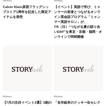
Prtimes
Prtimes
Fashion
2026.5.29
Calvin Klein原宿フラッグシッ
【イベント】英語で学び、ミャ
今、40代の「メガネ＆サングラス」のトレンド
プストア1周年を記念した限定ア
ンマーの若者とつながるオンラ
に更新あり！“黒ぶち以外”が新定番に
イテムを発売
イン英会話プログラム「ミャン
マー英語サロン」が、
7/5（日）“つながる夏の語り合
Fashion
2026.8.5
いDAY”を東京・京都・福岡・オ
オシャレ40代の【ワンピ＆オールインワン】最
ンラインで同時開催
旬着こなし3選。地味見え回避のコツは「バッグ
選び」！
Fashion
2026.7.31
【40代のTシャツコーデ】超ビッグサイズ×きれ
いめハーフパンツでモードに昇華
Fashion
2026.7.9
スタイリストが本気で推す！40代がほどよく華
やぐ【甘め黒アイテム】3選
Prtimes
Prtimes
【7月の注目イベント2選】3刷の
「名作絵本のクッキー缶セレク