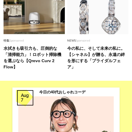
特集
Sponsored
NEWS
Sponsored
水拭きも吸引力も、圧倒的な
今の私に、そして未来の私に。
「清掃能力」！ロボット掃除機
【シャネル】が贈る、永遠の絆
を選ぶなら【Qrevo Curv 2
を形にする「ブライダルフェ
Flow】
ア」
今日の40代おしゃれコーデ
Aug
7