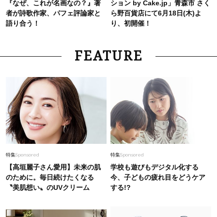
『なぜ、これが名画なの？』著
ション by Cake.jp」青森市 さく
者が詩歌作家、パフェ評論家と
ら野百貨店にて6月18日(木)よ
語り合う！
り、初開催！
FEATURE
特集
Sponsored
特集
Sponsored
【高垣麗子さん愛用】未来の肌
学校も遊びもデジタル化する
のために。毎日続けたくなる
今、子どもの疲れ目をどうケア
〝美肌想い〟のUVクリーム
する!?