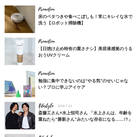
床のベタつきや食べこぼしも！常にキレイな水で
洗う【ロボット掃除機】
【日焼け止め特有の重さナシ】美容液感覚のうる
おうUVクリーム
勉強に集中できないのは“やる気”のせいじゃな
い？プロに学ぶアイケア
Lifestyle
2026.7.22
斎藤工さん×水上恒司さん 「水上さんは、年齢を
重ねたら“勝新さん”みたいな存在になる……!?」