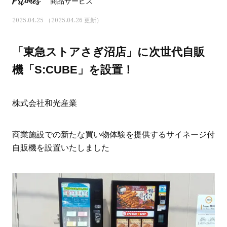
Prtimes
商品サービス
2025.04.25 （2025.04.26 更新）
「東急ストアさぎ沼店」に次世代自販
機「S:CUBE」を設置！
株式会社和光産業
商業施設での新たな買い物体験を提供するサイネージ付
自販機を設置いたしました
ママとパパに贈る「ジェンダーレ
人気の40代髪型・ヘア
ス学」
タログ