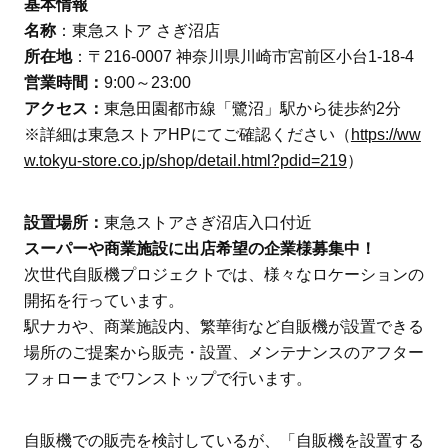
基本情報
名称
：東急ストア さぎ沼店
所在地
：〒216-0007 神奈川県川崎市宮前区小台1-18-4
営業時間：
9:00～23:00
アクセス：
東急田園都市線「鷺沼」駅から徒歩約2分
※詳細は東急ストアHPにてご確認ください（
https://ww
w.tokyu-store.co.jp/shop/detail.html?pdid=219
）
設置場所：
東急ストアさぎ沼店入口付近
スーパーや商業施設に出店希望の企業様募集中！
次世代自販機プロジェクトでは、様々なロケーションの
開拓を行っています。
駅ナカや、商業施設内、繁華街など自販機が設置できる
場所のご提案から販売・設置、メンテナンスのアフター
フォローまでワンストップで行います。
自販機での販売を検討しているが、「自販機を設置する