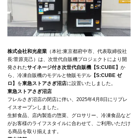
株式会社和光産業
（本社:東京都府中市、代表取締役社
長:菅原克己）は、次世代自販機プロジェクトにより開
発された
サイネージ付き次世代自販機【S:CUBE】
か
ら、冷凍自販機のモデルと物販モデル
【S:CUBE ゼ
ロ】
を
東急ストアさぎ沼店
に設置いたしました。
東急ストアさぎ沼店
フレルさぎ沼店の閉店に伴い、2025年4月8日にリプレ
イスオープンしました。
生鮮食品、店内製造の惣菜、グロサリー、冷凍食品など
がお客様のライフスタイルに合わせて、ご利用いただけ
る商品を取り揃えます。