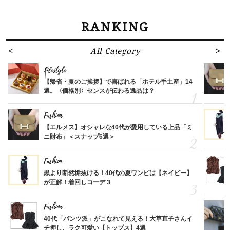
RANKING
All Category
Lifestyle
【帰省・夏のご挨拶】で喜ばれる「ホテル手土産」14
選。〈価格別〉センスが伝わる逸品は？
Fashion
【エルメス】オシャレな40代が愛用している上品「ミ
ニ財布」＜スナップ6選＞
Fashion
黒より断然垢抜ける！40代の夏ワンピは【ネイビー】
が正解！着回しコーデ３
Fashion
40代「パンツ派」がこなれて見える！大草直子さんイ
チ押し、ラク可愛い【トップス】4選