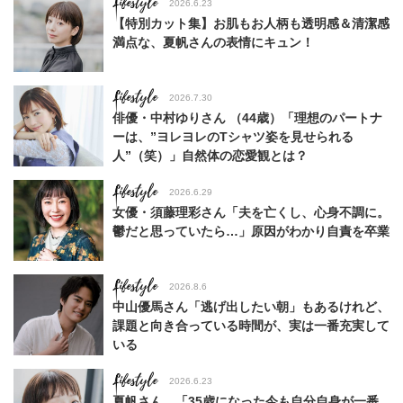
Lifestyle
2026.6.23
【特別カット集】お肌もお人柄も透明感＆清潔感
満点な、夏帆さんの表情にキュン！
Lifestyle
2026.7.30
俳優・中村ゆりさん （44歳）「理想のパートナ
ーは、”ヨレヨレのTシャツ姿を見せられる
人”（笑）」自然体の恋愛観とは？
Lifestyle
2026.6.29
女優・須藤理彩さん「夫を亡くし、心身不調に。
鬱だと思っていたら…」原因がわかり自責を卒業
Lifestyle
2026.8.6
中山優馬さん「逃げ出したい朝」もあるけれど、
課題と向き合っている時間が、実は一番充実して
いる
Lifestyle
2026.6.23
夏帆さん、「35歳になった今も自分自身が一番