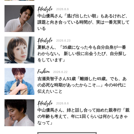
Lifestyle
2026.8.6
中山優馬さん「逃げ出したい朝」もあるけれど、
課題と向き合っている時間が、実は一番充実して
いる
Lifestyle
2026.6.23
夏帆さん、「35歳になった今も自分自身が一番
わからない。 新しい役に出会うたび、自分探し
をしています」
Fashion
2026.6.22
吉瀬美智子さん51歳「離婚した45歳。でも、あ
の必死な時期があったからこそ…」今の40代に
伝えたいこと
Lifestyle
2026.8.6
中山優馬さん、姉と話し合って始めた親孝行「親
の年齢も考えて、年に1回くらいは何かしなきゃ
なって」