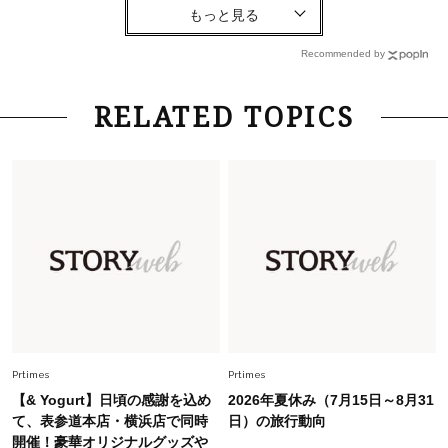
Lifestyle
2026.8.6
26年夏の【開運アクション】は”ひと拭き”習
慣！「金運アップ→トイレ、じゃあ底上げ運
Recommended by
は？」
Fashion
2026.6.12
RELATED TOPICS
中村ゆりさん「40代になり、やっと“仕事以外の
幸福感”に目が向いた」ライフスタイルも、服も
Fashion
2026.5.29
40代の夏通勤はこれ１着！「きちんと感」も
「オシャレ」も整うトレンドトップス〈4選〉
Fashion
2026.7.16
白黒でもこんなに華やぐ！40代、夏の「甘めト
ップス×パンツ」コーデ〈3選〉
Prtimes
Prtimes
【& Yogurt】日頃の感謝を込め
2026年夏休み（7月15日～8月31
Fashion
て、表参道本店・横浜店で同時
日）の旅行動向
2026.6.26
開催！豪華オリジナルグッズや
初夏はこれさえあれば！40代は【淡色ワンピ】