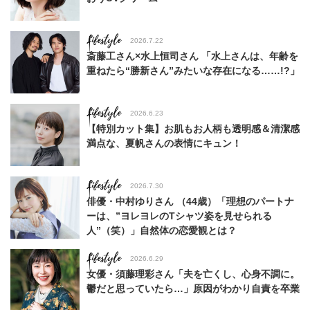
Lifestyle
2026.7.22
斎藤工さん×水上恒司さん 「水上さんは、年齢を
重ねたら“勝新さん”みたいな存在になる……!?」
Lifestyle
2026.6.23
【特別カット集】お肌もお人柄も透明感＆清潔感
満点な、夏帆さんの表情にキュン！
Lifestyle
2026.7.30
俳優・中村ゆりさん （44歳）「理想のパートナ
ーは、”ヨレヨレのTシャツ姿を見せられる
人”（笑）」自然体の恋愛観とは？
Lifestyle
2026.6.29
女優・須藤理彩さん「夫を亡くし、心身不調に。
鬱だと思っていたら…」原因がわかり自責を卒業