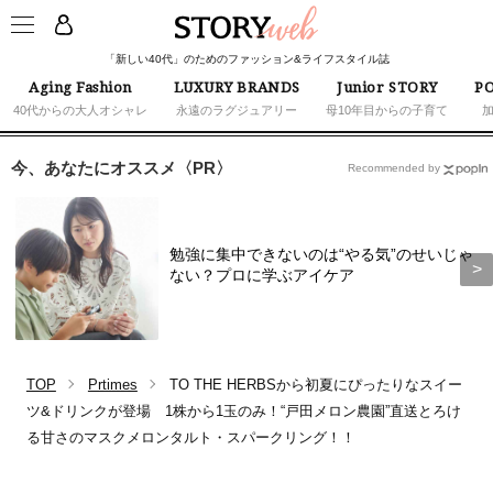
「新しい40代」のためのファッション&ライフスタイル誌
Aging Fashion
LUXURY BRANDS
Junior STORY
PO
40代からの大人オシャレ
永遠のラグジュアリー
母10年目からの子育て
今、あなたにオススメ〈PR〉
Recommended by
勉強に集中できないのは“やる気”のせいじゃ
ない？プロに学ぶアイケア
TOP
Prtimes
TO THE HERBSから初夏にぴったりなスイー
ツ&ドリンクが登場 1株から1玉のみ！“戸田メロン農園”直送とろけ
る甘さのマスクメロンタルト・スパークリング！！