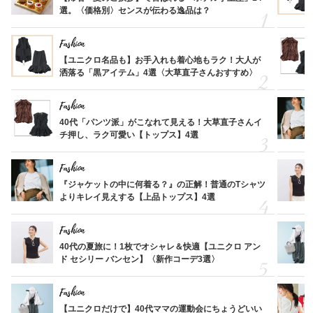
選。〈価格別〉センスが伝わる逸品は？
Fashion
【ユニクロ名品も】お手入れも着心地もラク！大人が
洒落る「黒アイテム」4選〈大草直子さんおすすめ〉
Fashion
40代「パンツ派」がこなれて見える！大草直子さんイ
チ押し、ラク可愛い【トップス】4選
Fashion
『ジャケットの中に何着る？』の正解！普通のTシャツ
よりキレイ見えする【上品トップス】4選
Fashion
40代の夏旅に！1枚でオシャレ＆快適【ユニクロ アン
ド セシリー バンセン】〈新作コーデ3選〉
Fashion
【ユニクロだけで】40代ママの運動会にちょうどいい