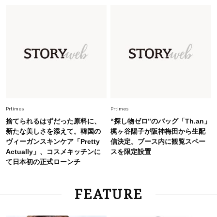
Fashion
2026.7.2
【40代夏コーデ】猛暑でも快適＆上品に！体型
カバーも叶う厳選アイテム〈13選〉
Fashion
2026.7.27
どんな顔タイプにも合う！40代にカジュアルす
ぎない【キャップ＆ハット】4選
Prtimes
Prtimes
捨てられるはずだった原料に、
“探し物ゼロ”のバッグ「Th.an」
新たな美しさを添えて。韓国の
梶ヶ谷陽子が阪神梅田から生配
ヴィーガンスキンケア「Pretty
信決定。ブース内に観覧スペー
Actually」、コスメキッチンに
スを限定設置
て日本初の正式ローンチ
FEATURE