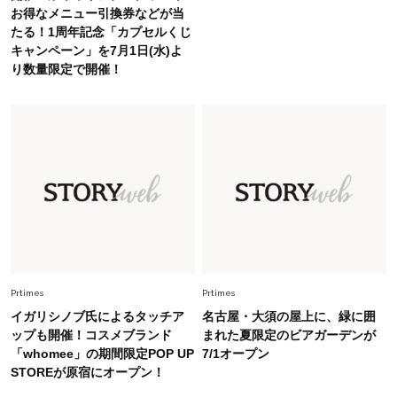
お得なメニュー引換券などが当
で即涼しげ＆上品見え〈3選〉
たる！1周年記念「カプセルくじ
キャンペーン」を7月1日(水)よ
Fashion
り数量限定で開催！
2026.5.29
今、40代の「メガネ＆サングラス」のトレンド
に更新あり！“黒ぶち以外”が新定番に
Fashion
2026.8.5
オシャレ40代の【ワンピ＆オールインワン】最
旬着こなし3選。地味見え回避のコツは「バッグ
選び」！
Fashion
2026.7.9
スタイリストが本気で推す！40代がほどよく華
やぐ【甘め黒アイテム】3選
Prtimes
Prtimes
イガリシノブ氏によるタッチア
名古屋・大須の屋上に、緑に囲
ップも開催！コスメブランド
まれた夏限定のビアガーデンが
Fashion
2026.7.25
「whomee」の期間限定POP UP
7/1オープン
26年夏は「小ぶり」が大流行中！人と被らない
STOREが原宿にオープン！
【最旬かごバッグ】6選