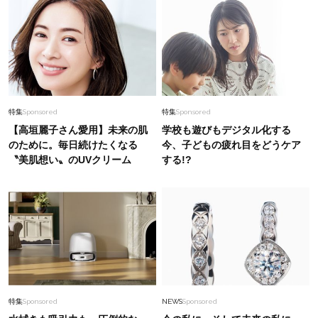
特集
Sponsored
特集
Sponsored
【高垣麗子さん愛用】未来の肌
学校も遊びもデジタル化する
のために。毎日続けたくなる
今、子どもの疲れ目をどうケア
〝美肌想い〟のUVクリーム
する!?
特集
Sponsored
NEWS
Sponsored