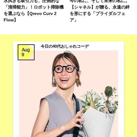
水拭きも吸引力も、圧倒的な
今の私に、そして未来の私に。
「清掃能力」！ロボット掃除機
【シャネル】が贈る、永遠の絆
を選ぶなら【Qrevo Curv 2
を形にする「ブライダルフェ
Flow】
ア」
今日の40代おしゃれコーデ
Aug
9