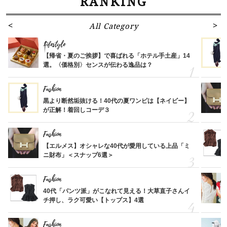
RANKING
All Category
Lifestyle
【帰省・夏のご挨拶】で喜ばれる「ホテル手土産」14
選。〈価格別〉センスが伝わる逸品は？
Fashion
黒より断然垢抜ける！40代の夏ワンピは【ネイビー】
が正解！着回しコーデ３
Fashion
【エルメス】オシャレな40代が愛用している上品「ミ
ニ財布」＜スナップ6選＞
Fashion
40代「パンツ派」がこなれて見える！大草直子さんイ
チ押し、ラク可愛い【トップス】4選
Fashion