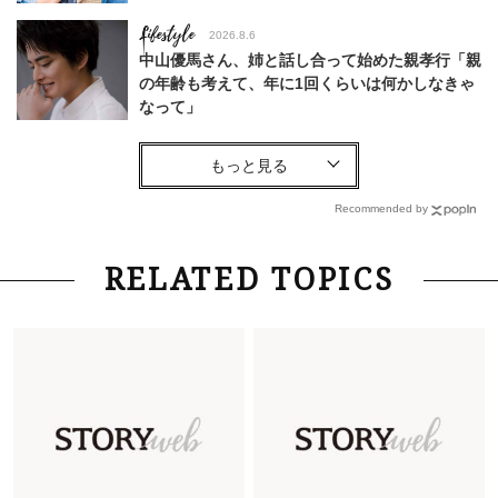
Lifestyle
2026.8.6
中山優馬さん、姉と話し合って始めた親孝行「親
の年齢も考えて、年に1回くらいは何かしなきゃ
なって」
Lifestyle
2026.7.29
「お若いですね」は褒め言葉？“若い＝美しい”と
錯覚させる社会の危うさ【上野千鶴子のジェンダ
Recommended by
ーレス連載22】
Lifestyle
2026.8.6
RELATED TOPICS
26年夏の【開運アクション】は”ひと拭き”習
慣！「金運アップ→トイレ、じゃあ底上げ運
は？」
Lifestyle
2026.5.22
梅宮アンナさん 電撃婚から1年、家族の価値観
を育み中「理想の暮らしよりも今の心地よさを選
んだ」