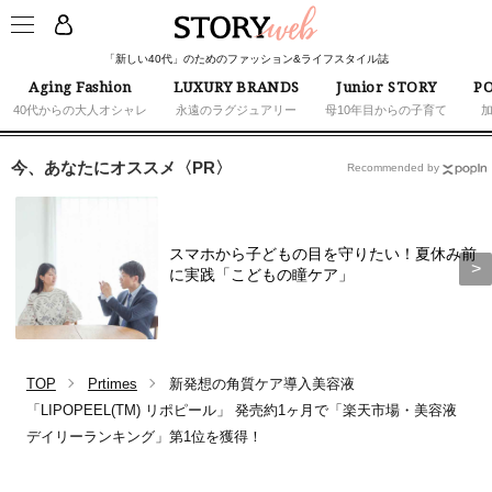
「新しい40代」のためのファッション&ライフスタイル誌
Aging Fashion
LUXURY BRANDS
Junior STORY
PO
40代からの大人オシャレ
永遠のラグジュアリー
母10年目からの子育て
今、あなたにオススメ〈PR〉
Recommended by
スマホから子どもの目を守りたい！夏休み前
に実践「こどもの瞳ケア」
TOP
Prtimes
新発想の角質ケア導入美容液
「LIPOPEEL(TM) リポピール」 発売約1ヶ月で「楽天市場・美容液
デイリーランキング」第1位を獲得！