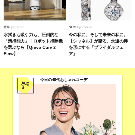
特集
Sponsored
NEWS
Sponsored
水拭きも吸引力も、圧倒的な
今の私に、そして未来の私に。
「清掃能力」！ロボット掃除機
【シャネル】が贈る、永遠の絆
を選ぶなら【Qrevo Curv 2
を形にする「ブライダルフェ
Flow】
ア」
今日の40代おしゃれコーデ
Aug
8