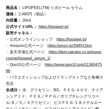
商品名：
LIPOPEEL(TM) リポピール セラム
価格：
2,480円（税込）
内容量：
30ml
公式サイトURL：
https://lipopeel.jp/
販売チャネル：
・公式オンラインショップ
https://lipopeel.jp/
・Amazon公式ページ
https://amzn.to/3WRX2km
・楽天市場公式ページ
https://item.rakuten.co.jp/jeane-
cosme/lipopeel_serum_1/
・Qoo10公式ページ
https://www.qoo10.jp/g/11360475
88
・バラエティショップおよびドラッグストアなど各種小
売店
全成分：
水、グリセリン、BG、ＰＥＧ-４００、ナイア
シンアミド、ＰＥＧ／ＰＰＧ／ポリブチレングリコー
ル-８／５／３グリセリン、ビスＰＥＧ-１８メチルエー
テルジメチルシラン、ビスグリセリルアスコルビン酸、