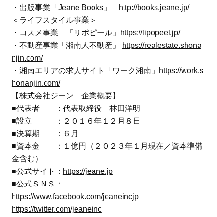
・出版事業「Jeane Books」
http://books.jeane.jp/
＜ライフスタイル事業＞
・コスメ事業 「リポピール」
https://lipopeel.jp/
・不動産事業「湘南人不動産」
https://realestate.shona
njin.com/
・湘南エリアの求人サイト「ワーク湘南」
https://work.s
honanjin.com/
【株式会社ジーン 企業概要】
■代表者 ：代表取締役 林田洋明
■設立 ：２０１６年１２月８日
■決算期 ：６月
■資本金 ：１億円（２０２３年１月現在／資本準備
金含む）
■公式サイト：
https://jeane.jp
■公式ＳＮＳ：
https://www.facebook.com/jeaneincjp
https://twitter.com/jeaneinc