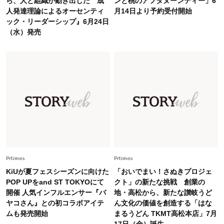
ら、人と組織が動き出した 成
ンと桃のアフタヌーンティー」6
旬着こなし3選。地味見え回避のコツは「バッグ
人発達理論によるオーセンティ
月14日より予約受付開始
選び」！
ック・リーダーシップ』6月24日
（水）発売
Fashion
2026.7.31
【40代のTシャツコーデ】超ビッグサイズ×きれ
いめハーフパンツでモードに昇華
Fashion
2026.7.9
スタイリストが本気で推す！40代がほどよく華
やぐ【甘め黒アイテム】3選
Fashion
2026.7.25
26年夏は「小ぶり」が大流行中！人と被らない
Prtimes
Prtimes
【最旬かごバッグ】6選
KiUが夏フェスシーズンに向けた
「おいでまい！さぬきプロジェ
POP UPをand ST TOKYOにて
クト」の新たな挑戦 創業の
開催 人気インフルエンサー『バ
地・高松から、新たな讃岐うど
ヤコさん』との初コラボアイテ
ん文化の価値を創造する「はな
ムも発売開始
まるうどん TKMT高松本店」7月
17日（金）誕生