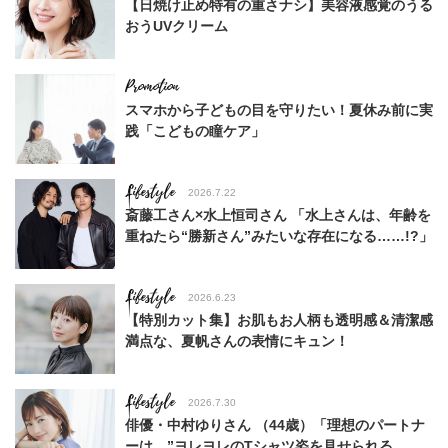
【日焼け止め特有の重さナシ】美容液感覚のうる
おうUVクリーム
スマホから子どもの目を守りたい！夏休み前に実
践「こどもの瞳ケア」
Lifestyle
2026.7.22
斎藤工さん×水上恒司さん 「水上さんは、年齢を
重ねたら“勝新さん”みたいな存在になる……!?」
Lifestyle
2026.6.23
【特別カット集】お肌もお人柄も透明感＆清潔感
満点な、夏帆さんの表情にキュン！
Lifestyle
2026.7.30
俳優・中村ゆりさん （44歳）「理想のパートナ
ーは、”ヨレヨレのTシャツ姿を見せられる