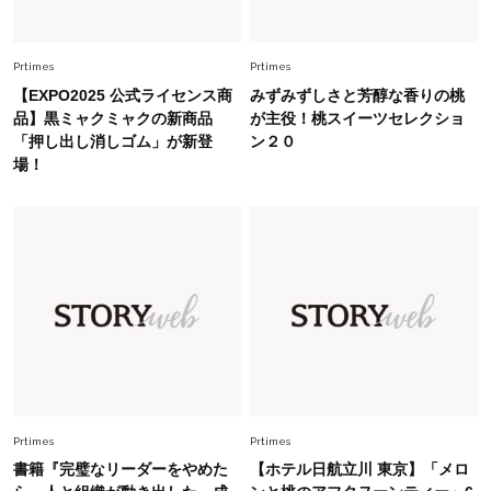
Fashion
2026.6.12
中村ゆりさん「40代になり、やっと“仕事以外の
幸福感”に目が向いた」ライフスタイルも、服も
Prtimes
Prtimes
【EXPO2025 公式ライセンス商
みずみずしさと芳醇な香りの桃
Fashion
品】黒ミャクミャクの新商品
が主役！桃スイーツセレクショ
2026.7.16
「押し出し消しゴム」が新登
ン２０
白黒でもこんなに華やぐ！40代、夏の「甘めト
場！
ップス×パンツ」コーデ〈3選〉
Fashion
2026.5.29
40代の夏通勤はこれ１着！「きちんと感」も
「オシャレ」も整うトレンドトップス〈4選〉
Fashion
2026.5.29
今、40代の「メガネ＆サングラス」のトレンド
に更新あり！“黒ぶち以外”が新定番に
Prtimes
Prtimes
Fashion
2026.8.5
書籍『完璧なリーダーをやめた
【ホテル日航立川 東京】「メロ
オシャレ40代の【ワンピ＆オールインワン】最