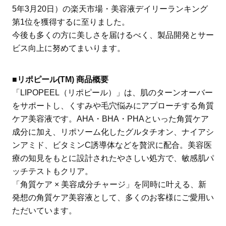
5年3月20日）の楽天市場・美容液デイリーランキング
第1位を獲得するに至りました。
今後も多くの方に美しさを届けるべく、製品開発とサー
ビス向上に努めてまいります。
■リポピール(TM)︎ 商品概要
「LIPOPEEL（リポピール）」は、肌のターンオーバー
をサポートし、くすみや毛穴悩みにアプローチする角質
ケア美容液です。AHA・BHA・PHAといった角質ケア
成分に加え、リポソーム化したグルタチオン、ナイアシ
ンアミド、ビタミンC誘導体などを贅沢に配合。美容医
療の知見をもとに設計されたやさしい処方で、敏感肌パ
ッチテストもクリア。
「角質ケア × 美容成分チャージ」を同時に叶える、新
発想の角質ケア美容液として、多くのお客様にご愛用い
ただいています。