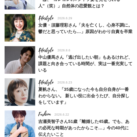
人”（笑）」自然体の恋愛観とは？
Lifestyle
2026.6.29
女優・須藤理彩さん「夫を亡くし、心身不調に。
鬱だと思っていたら…」原因がわかり自責を卒業
Lifestyle
2026.8.6
中山優馬さん「逃げ出したい朝」もあるけれど、
課題と向き合っている時間が、実は一番充実して
いる
Lifestyle
2026.6.23
夏帆さん、「35歳になった今も自分自身が一番
わからない。 新しい役に出会うたび、自分探し
をしています」
Fashion
2026.6.22
吉瀬美智子さん51歳「離婚した45歳。でも、あ
の必死な時期があったからこそ…」今の40代に
伝えたいこと