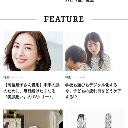
FEATURE
特集
Sponsored
特集
Sponsored
【高垣麗子さん愛用】未来の肌
学校も遊びもデジタル化する
のために。毎日続けたくなる
今、子どもの疲れ目をどうケア
〝美肌想い〟のUVクリーム
する!?