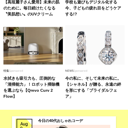
【高垣麗子さん愛用】未来の肌
学校も遊びもデジタル化する
のために。毎日続けたくなる
今、子どもの疲れ目をどうケア
〝美肌想い〟のUVクリーム
する!?
特集
Sponsored
NEWS
Sponsored
水拭きも吸引力も、圧倒的な
今の私に、そして未来の私に。
「清掃能力」！ロボット掃除機
【シャネル】が贈る、永遠の絆
を選ぶなら【Qrevo Curv 2
を形にする「ブライダルフェ
Flow】
ア」
今日の40代おしゃれコーデ
Aug