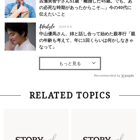
吉瀬美智子さん51歳「離婚した45歳。でも、あ
の必死な時期があったからこそ…」今の40代に
伝えたいこと
Lifestyle
2026.8.6
中山優馬さん、姉と話し合って始めた親孝行「親
の年齢も考えて、年に1回くらいは何かしなきゃ
なって」
Lifestyle
2026.7.29
「お若いですね」は褒め言葉？“若い＝美しい”と
錯覚させる社会の危うさ【上野千鶴子のジェンダ
Recommended by
ーレス連載22】
Lifestyle
2026.8.6
RELATED TOPICS
26年夏の【開運アクション】は”ひと拭き”習
慣！「金運アップ→トイレ、じゃあ底上げ運
は？」
Lifestyle
2026.5.22
梅宮アンナさん 電撃婚から1年、家族の価値観
を育み中「理想の暮らしよりも今の心地よさを選