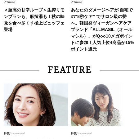
Prtimes
Prtimes
＜至高の甘辛ループ＞生搾りモ
あなたのダメージヘアが 自宅で
ンブランも、麻辣湯も！秋の味
の“8秒ケア” でサロン級の髪
覚を食べ尽くす極上ビュッフェ
へ。韓国発ヴィーガンヘアケア
登場
ブランド「ALLMASIL（オール
マシル）」がQoo10メガポイン
トに参加！人気上位4商品が15%
ポイント還元
FEATURE
特集
Sponsored
特集
Sponsored