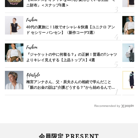
ニ財布」＜スナップ6選＞
Fashion
40代の夏旅に！1枚でオシャレ＆快適【ユニクロ アン
ド セシリー バンセン】〈新作コーデ3選〉
Fashion
『ジャケットの中に何着る？』の正解！普通のTシャツ
よりキレイ見えする【上品トップス】4選
Lifestyle
梅宮アンナさん、父・辰夫さんの相続で学んだこと
「親のお金の話は”介護どうする？”から始めるんで
す」父・辰夫さんの相続で学んだこと
Recommended by
PRESENT
会員限定