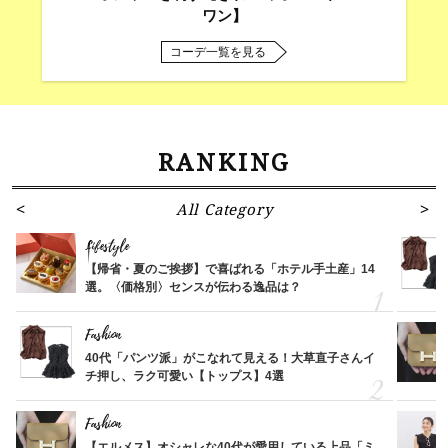
ワン】
コーデ一覧を見る
RANKING
All Category
Lifestyle
【帰省・夏のご挨拶】で喜ばれる「ホテル手土産」14
選。〈価格別〉センスが伝わる逸品は？
Fashion
40代「パンツ派」がこなれて見える！大草直子さんイ
チ押し、ラク可愛い【トップス】4選
Fashion
【エルメス】オシャレな40代が愛用している上品「ミ