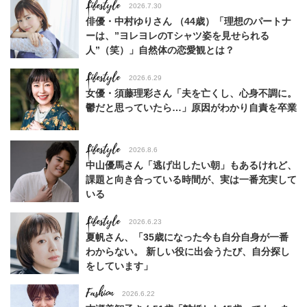
Lifestyle
2026.7.30
俳優・中村ゆりさん （44歳）「理想のパートナ
ーは、”ヨレヨレのTシャツ姿を見せられる
人”（笑）」自然体の恋愛観とは？
Lifestyle
2026.6.29
女優・須藤理彩さん「夫を亡くし、心身不調に。
鬱だと思っていたら…」原因がわかり自責を卒業
Lifestyle
2026.8.6
中山優馬さん「逃げ出したい朝」もあるけれど、
課題と向き合っている時間が、実は一番充実して
いる
Lifestyle
2026.6.23
夏帆さん、「35歳になった今も自分自身が一番
わからない。 新しい役に出会うたび、自分探し
をしています」
Fashion
2026.6.22