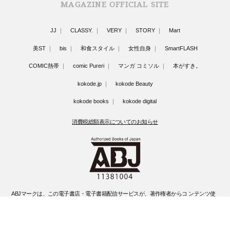
MAGAZINE OFFICIAL SITE
JJ
CLASSY.
VERY
STORY
Mart
美ST
bis
和食スタイル
女性自身
SmartFLASH
COMIC熱帯
comic Pureri
マンガ コミソル
本がすき。
kokode.jp
kokode Beauty
kokode books
kokode digital
消費税総額表示についてのお知らせ
ABJマークは、この電子書店・電子書籍配信サービスが、著作権者からコ ンテンツ使
用許諾を得た正規版配信サービスであることを示す登録商標(登録 番号 第6091713号)
です。
ABJマークの詳細、ABJマークを掲示しているサービスの一覧はこちらです。
https://aebs.or.jp/