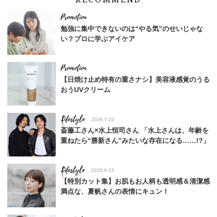
勉強に集中できないのは“やる気”のせいじゃな
い？プロに学ぶアイケア
【日焼け止め特有の重さナシ】美容液感覚のうる
おうUVクリーム
Lifestyle
2026.7.22
斎藤工さん×水上恒司さん 「水上さんは、年齢を
重ねたら“勝新さん”みたいな存在になる……!?」
Lifestyle
2026.6.23
【特別カット集】お肌もお人柄も透明感＆清潔感
満点な、夏帆さんの表情にキュン！