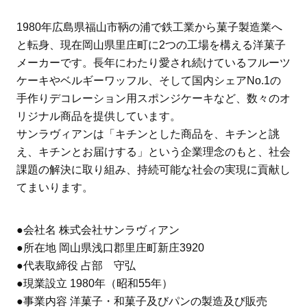
1980年広島県福山市鞆の浦で鉄工業から菓子製造業へ
と転身、現在岡山県里庄町に2つの工場を構える洋菓子
メーカーです。長年にわたり愛され続けているフルーツ
ケーキやベルギーワッフル、そして国内シェアNo.1の
手作りデコレーション用スポンジケーキなど、数々のオ
リジナル商品を提供しています。
サンラヴィアンは「キチンとした商品を、キチンと誂
え、キチンとお届けする」という企業理念のもと、社会
課題の解決に取り組み、持続可能な社会の実現に貢献し
てまいります。
●会社名 株式会社サンラヴィアン
●所在地 岡山県浅口郡里庄町新庄3920
●代表取締役 占部 守弘
●現業設立 1980年（昭和55年）
●事業内容 洋菓子・和菓子及びパンの製造及び販売