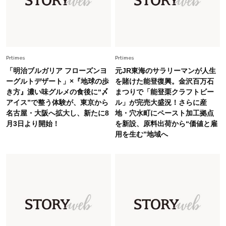
んだ」
Fashion
2026.6.12
中村ゆりさん「40代になり、やっと“仕事以外の
幸福感”に目が向いた」ライフスタイルも、服も
Prtimes
Prtimes
「明治ブルガリア フローズンヨ
元JR東海のサラリーマンが人生
Fashion
ーグルトデザート」×『地球の歩
を賭けた能登復興。金沢百万石
2026.7.16
き方』濃い味グルメの食後に“〆
まつりで「能登栗クラフトビー
白黒でもこんなに華やぐ！40代、夏の「甘めト
アイス”で整う体験が、東京から
ル」が完売大盛況！さらに産
ップス×パンツ」コーデ〈3選〉
名古屋・大阪へ拡大し、新たに8
地・穴水町にペースト加工拠点
月3日より開始！
を新設、原料出荷から“価値と雇
Fashion
用を生む”地域へ
2026.5.29
40代の夏通勤はこれ１着！「きちんと感」も
「オシャレ」も整うトレンドトップス〈4選〉
Fashion
2026.6.26
初夏はこれさえあれば！40代は【淡色ワンピ】
で即涼しげ＆上品見え〈3選〉