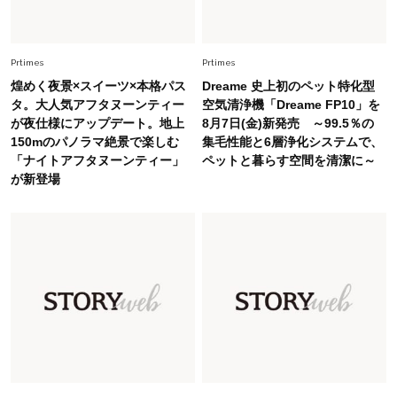
Fashion
2026.5.29
今、40代の「メガネ＆サングラス」のトレンド
に更新あり！“黒ぶち以外”が新定番に
Prtimes
Prtimes
煌めく夜景×スイーツ×本格パス
Dreame 史上初のペット特化型
タ。大人気アフタヌーンティー
空気清浄機「Dreame FP10」を
Fashion
2026.8.5
が夜仕様にアップデート。地上
8月7日(金)新発売 ～99.5％の
オシャレ40代の【ワンピ＆オールインワン】最
150mのパノラマ絶景で楽しむ
集毛性能と6層浄化システムで、
旬着こなし3選。地味見え回避のコツは「バッグ
「ナイトアフタヌーンティー」
ペットと暮らす空間を清潔に～
選び」！
が新登場
Fashion
2026.7.9
スタイリストが本気で推す！40代がほどよく華
やぐ【甘め黒アイテム】3選
Fashion
2026.7.25
26年夏は「小ぶり」が大流行中！人と被らない
【最旬かごバッグ】6選