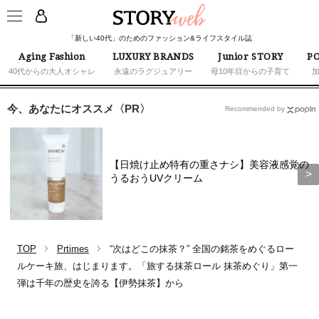
「新しい40代」のためのファッション&ライフスタイル誌
Aging Fashion
LUXURY BRANDS
Junior STORY
PO
40代からの大人オシャレ
永遠のラグジュアリー
母10年目からの子育て
今、あなたにオススメ〈PR〉
Recommended by
【日焼け止め特有の重さナシ】美容液感覚の
うるおうUVクリーム
TOP
Prtimes
“次はどこの抹茶？” 全国の銘茶をめぐるロー
ルケーキ旅、はじまります。「旅する抹茶ロール 抹茶めぐり」第一
弾は千年の歴史を誇る【伊勢抹茶】から