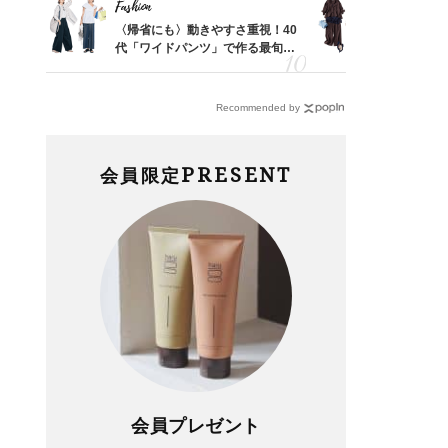
Fashion
Fashion
「53
〈帰省にも〉動きやすさ重視！40
「とにかく
婚のリ
代「ワイドパンツ」で作る最旬
代、夏の【
でぶつ
【旅コーデ】の正解4選
れ！〈ワン
デ9選〉
Recommended by
PRESENT
会員限定
会員プレゼント