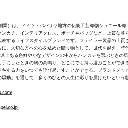
年創業）は、ドイツ・ババリヤ地方の伝統工芸織物シュニール織
ハンカチ、インテリアクロス、ポーチやバッグなど、上質な暮
代表するライフスタイルブランドです。フェイラー製品の上質
もに、大切な方への心を込めた贈り物として、世代を越え、時
類以上ある色鮮やかなデザインの中からハンカチを選ぶときの
と手にしたときの胸の高鳴り。どこにでも持ち運ぶことができ
ドキする力をいつでも呼び起こすことができる。ブランドメッ
の駆動」を通して、多くのひとの人生に彩りを届けたいという
jp.com/
pei.co.jp
）