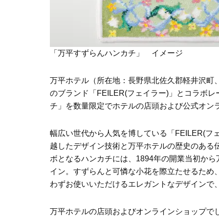
「万平すずらんハンカチ」 イメージ
万平ホテル（所在地：長野県北佐久郡軽井沢町
のブランド「FEILER(フェイラー)」とコラボ
チ」を数量限定でホテルの店頭および公式オン
幅広い世代から人気を博している「FEILER(フ
越したデザイン技術と万平ホテルの歴史のある
ボとなるハンカチには、1894年の開業当初か
イン。すずらんと可憐な小花を際立たせるため
わずお使いいただけるエレガントなデザインで
万平ホテルの店頭およびオンラインショップで