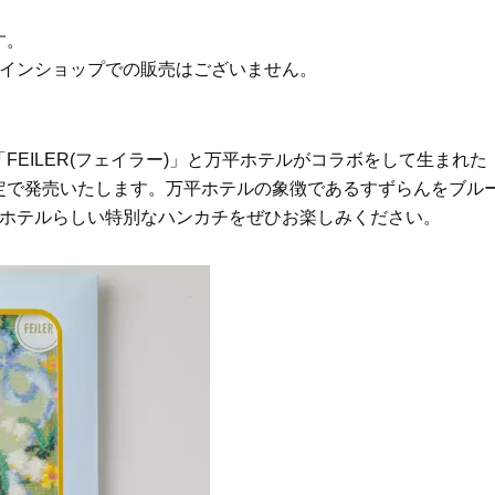
Beauty
Lifestyle
石井美穂さんおすすめ！40代の
【特別カット集】中村ゆり
す。
「お疲れ顔を救う」美容パック
やわらかな透明感をまとう
ンラインショップでの販売はございません。
は？翌朝の肌に自信がもてる
体の美しさ
Beauty
Lifestyle
酷暑の夏こそ40代が使うべき【美
【梅宮アンナさん】乳がん
容液・クリーム】「シワ・たるみ
術を経て「残った方の胸も
EILER(フェイラー)」と万平ホテルがコラボをして生まれた
ケア」はこれ一つでOK！
しまいたい」とすら思う──
定で発売いたします。万平ホテルの象徴であるすずらんをブル
声もあることを知ってほし
Beauty
Lifestyle
平ホテルらしい特別なハンカチをぜひお楽しみください。
日焼け止めだけじゃない！40代の
梅宮アンナさん、再婚から8
肌が明るくなる”朝の時短名
の心境「お互い20年ぶりの
品”【洗顔＆集中美容液】
活、正直簡単じゃない」
Beauty
Lifestyle
今いちばん垢抜ける「ショートボ
女優・須藤理彩さん「夫を
ブ」SNAP。人気アラフォー読者達
し、心身不調に。鬱だと思
がお手本！
たら…」原因がわかり自責
Beauty
Lifestyle
【インナーケア】石井美穂さんが
まずはここだけ！「寝室の
「夏のお守り」に飲む名品。手軽
除」が【総合運】に効く理
なのに、肌が見違える！
〈26年夏の開運アクション