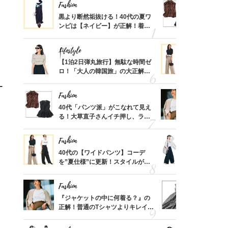
Fashion
Fashion
さん
黒より断然垢抜ける！40代の夏ワ
40代「パ
、自然
ンピは【ネイビー】が正解！着回
る！大草直
しコーデ３
可愛い【ト
Lifestyle
Fashion
摘出手
【1泊2日弾丸旅行】無駄な時間ゼ
40代の【
取って
ロ！「大人の韓国旅」の大正解ス
を”夏仕様
そんな
ケジュールは？
レイ見えす
ー
い
Fashion
Fashion
カ月め
40代「パンツ派」がこなれて見え
『ジャケッ
結婚生
る！大草直子さんイチ押し、ラク
正解！普通
可愛い【トップス】4選
えする【上
Fashion
Fashion
亡く
40代の【ワイドパンツ】コーデ
〈帰省にも
ってい
を”夏仕様”に更新！スタイルがキ
代「ワイド
を卒業
レイ見えする〈コーデ3選〉
【旅コーデ
Fashion
Fashion
拭き掃
『ジャケットの中に何着る？』の
40代は「
由は？
正解！普通のTシャツよりキレイ見
えの正解！
〉
えする【上品トップス】4選
【ドロスト