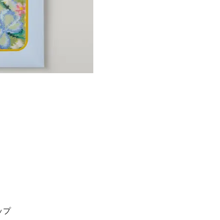
Beauty
Lifestyle
目元の「深いたるみ＆くぼみ」に
梅宮アンナさんご夫婦が語る 
手応え！プロが選ぶ、話題の名品
歳と60歳、大人同士の電撃
〈５選〉
アル」周囲が驚くほど本音
かることも
ップ