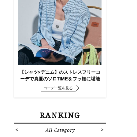
【シャツ×デニム】のストレスフリーコ
ーデで真夏のソロTIMEをフッ軽に堪能
コーデ一覧を見る
RANKING
All Category
Fa