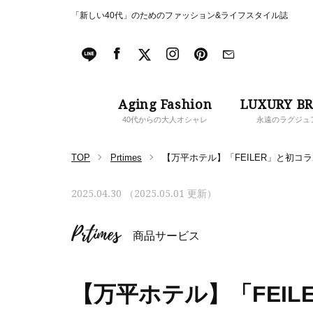
「新しい40代」のためのファッション&ライフスタイル誌
Aging Fashion
LUXURY B
40代からの大人オシャレ
永遠のラグジュ
TOP
Prtimes
【万平ホテル】「FEILER」と初
2025.04.30 （2025.05.01 更新）
Prtimes
商品サービス
【万平ホテル】「FEI