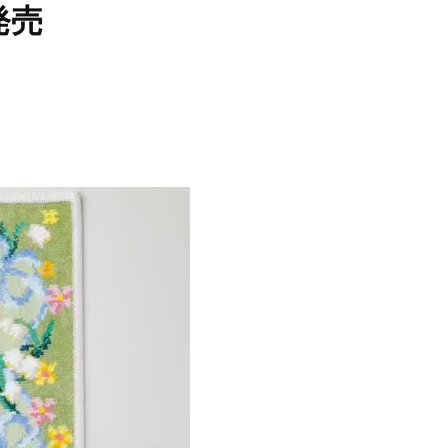
発売
Beauty
Lifestyle