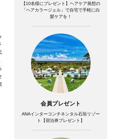
【10名様にプレゼント】ヘアケア発想の
「ヘアカラージェル」で自宅で手軽に白
髪ケアを！
ら
さ
代
気
る
セ
願
会員プレゼント
ANAインターコンチネンタル石垣リゾー
ト【宿泊券プレゼント】