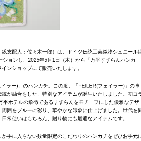
Beauty
Lifestyle
26年夏、石井美穂さん厳選の【美
【帰省・夏のご挨拶】で喜
白アイテム】10選！40代以上は朝
「ホテル手土産」14選。〈
晩の「即効集中ケア」に頼る！
別〉センスが伝わる逸品は
Beauty
Lifestyle
「それどこの？」と褒められる！
【1泊2日弾丸旅行】無駄な
可愛すぎる【YSL】の新作「万能ク
ロ！「大人の韓国旅」の大
リーム」が夏のお守りに
ケジュールは？
、総支配人：佐々木一郎）は、ドイツ伝統工芸織物シュニール
Beauty
Lifestyle
レーションし、2025年5月1日（木）から「万平すずらんハンカ
40代、翌朝の肌が見違える！夏の
〈元社長秘書〉内緒で教え
ラインショップにて販売いたします。
「ざらつき・ごわつき」をケアす
盆の帰省手土産5選】東京で
る名品2選〈パック・ミスト〉
「また買ってきて」と喜ば
品
ェイラー)」のハンカチ。この度、「FEILER(フェイラー)」の卓
Beauty
Lifestyle
伝統が融合をした、特別なアイテムが誕生いたしました。初コ
40代の透明感を底上げ【毛穴ケ
梅宮アンナさん、父・辰夫
ア】名品3選！石井美穂さん「60本
相続で学んだこと「親のお
ら万平ホテルの象徴であるすずらんをモチーフにした優雅なデザ
以上愛用中」のものも
は”介護どうする？”から始
、周囲をブルーに彩り、華やかな印象に仕上げました。世代を
です」父・辰夫さんの相続
Beauty
Lifestyle
、日常使いはもちろん、贈り物にも最適なアイテムです。
だこと
「夕方から目力が落ちる…」40代
【特別画像集】「亡くなっ
へ！石井美穂さんが推薦【名品ア
憧れの気持ちはますます強
イクリーム】3選
優・大和田美帆さん”母との
しか手に入らない数量限定のこだわりのハンカチをぜひお手元
出”