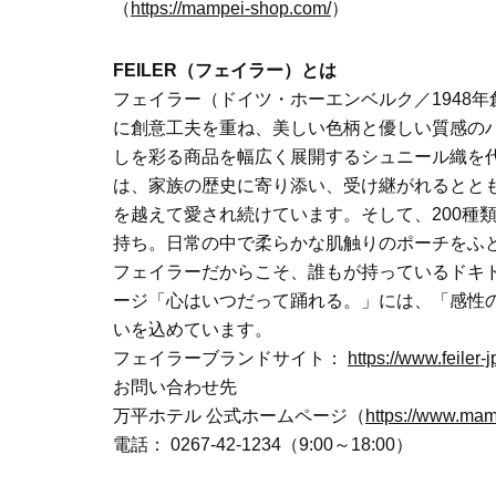
（
https://mampei-shop.com/
）
FEILER（フェイラー）とは
フェイラー（ドイツ・ホーエンベルク／1948
に創意工夫を重ね、美しい色柄と優しい質感の
しを彩る商品を幅広く展開するシュニール織を
は、家族の歴史に寄り添い、受け継がれるとと
を越えて愛され続けています。そして、200種
持ち。日常の中で柔らかな肌触りのポーチをふ
フェイラーだからこそ、誰もが持っているドキ
ージ「心はいつだって踊れる。」には、「感性
いを込めています。
フェイラーブランドサイト：
https://www.feiler-
お問い合わせ先
万平ホテル 公式ホームページ（
https://www.mam
電話： 0267-42-1234（9:00～18:00）