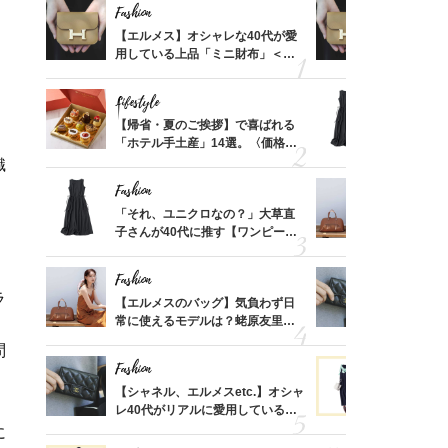
Fashion
Fashion
ばれる
【エルメス】オシャレな40代が愛
【エルメス
価格
用している上品「ミニ財布」＜ス
用している
？
ナップ6選＞
ナップ6選
Lifestyle
Fashion
時間ゼ
【帰省・夏のご挨拶】で喜ばれる
「それ、ユ
正解ス
「ホテル手土産」14選。〈価格
子さんが4
別〉センスが伝わる逸品は？
ス】！秀逸
織
レイ見え
Fashion
Fashion
る【お
「それ、ユニクロなの？」大草直
【エルメス
買える
子さんが40代に推す【ワンピー
常に使える
れる名
ス】！秀逸シルエットで体型がキ
んと探す「
レイ見え
Fashion
Fashion
ラ
さんの
【エルメスのバッグ】気負わず日
【シャネル、
金の話
常に使えるモデルは？蛯原友里さ
レ40代が
めるん
んと探す「最旬名品」4選
「ミニ財布
問
で学ん
Fashion
Fashion
てから
【シャネル、エルメスetc.】オシャ
黒より断然
く」俳
レ40代がリアルに愛用している
ンピは【ネ
思い
「ミニ財布」＜スナップ18選＞
しコーデ３
に