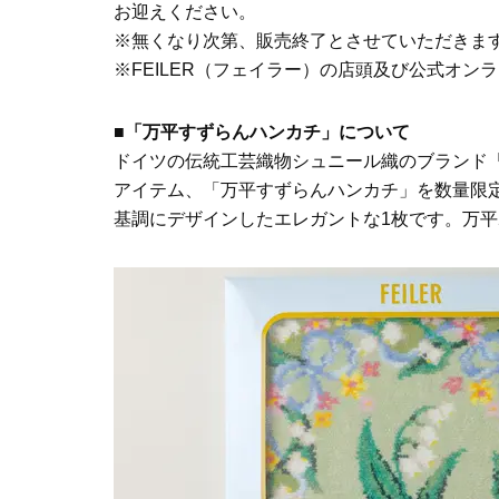
お迎えください。
※無くなり次第、販売終了とさせていただきま
※FEILER（フェイラー）の店頭及び公式オ
■「万平すずらんハンカチ」について
ドイツの伝統工芸織物シュニール織のブランド「F
アイテム、「万平すずらんハンカチ」を数量限
基調にデザインしたエレガントな1枚です。万