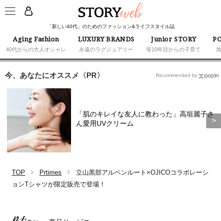
「新しい40代」のためのファッション&ライフスタイル誌
Aging Fashion
LUXURY BRANDS
Junior STORY
PO
40代からの大人オシャレ
永遠のラグジュアリー
母10年目からの子育て
今、あなたにオススメ〈PR〉
Recommended by
「肌のキレイな友人に教わった」高垣麗子さ
ん愛用UVクリーム
TOP
Prtimes
立山黒部アルペンルート×OJICOコラボレーシ
ョンTシャツが限定販売で登場！