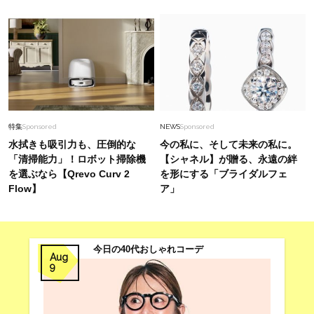
特集
Sponsored
NEWS
Sponsored
水拭きも吸引力も、圧倒的な
今の私に、そして未来の私に。
「清掃能力」！ロボット掃除機
【シャネル】が贈る、永遠の絆
を選ぶなら【Qrevo Curv 2
を形にする「ブライダルフェ
Flow】
ア」
今日の40代おしゃれコーデ
Aug
9