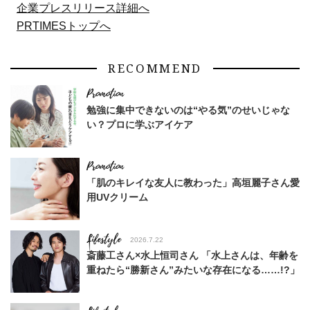
企業プレスリリース詳細へ
PRTIMESトップへ
RECOMMEND
勉強に集中できないのは“やる気”のせいじゃな
い？プロに学ぶアイケア
「肌のキレイな友人に教わった」高垣麗子さん愛
用UVクリーム
Lifestyle
2026.7.22
斎藤工さん×水上恒司さん 「水上さんは、年齢を
重ねたら“勝新さん”みたいな存在になる……!?」