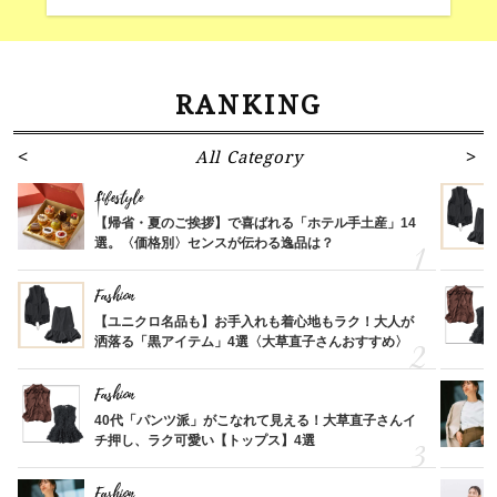
RANKING
All Category
Lifestyle
【帰省・夏のご挨拶】で喜ばれる「ホテル手土産」14
選。〈価格別〉センスが伝わる逸品は？
Fashion
【ユニクロ名品も】お手入れも着心地もラク！大人が
洒落る「黒アイテム」4選〈大草直子さんおすすめ〉
Fashion
40代「パンツ派」がこなれて見える！大草直子さんイ
チ押し、ラク可愛い【トップス】4選
Fashion