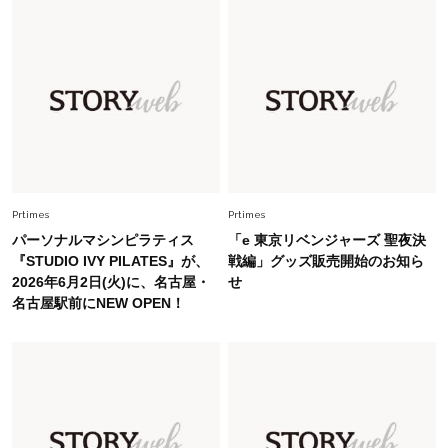
は？」
Fashion
2026.6.12
中村ゆりさん「40代になり、やっと“仕事以外の
幸福感”に目が向いた」ライフスタイルも、服も
Fashion
2026.5.29
40代の夏通勤はこれ１着！「きちんと感」も
「オシャレ」も整うトレンドトップス〈4選〉
Prtimes
Prtimes
パーソナルマシンピラティス
「e 東京リベンジャーズ 聖夜決
Fashion
『STUDIO IVY PILATES』が、
戦編」グッズ販売開始のお知ら
2026.7.16
2026年6月2日(火)に、名古屋・
せ
白黒でもこんなに華やぐ！40代、夏の「甘めト
名古屋駅前にNEW OPEN！
ップス×パンツ」コーデ〈3選〉
Fashion
2026.6.26
初夏はこれさえあれば！40代は【淡色ワンピ】
で即涼しげ＆上品見え〈3選〉