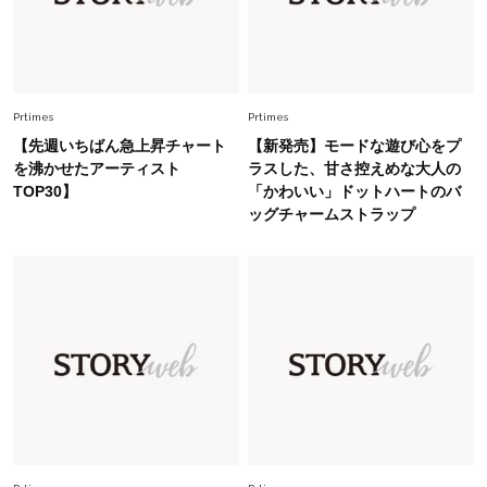
Fashion
2026.5.29
今、40代の「メガネ＆サングラス」のトレンド
に更新あり！“黒ぶち以外”が新定番に
Prtimes
Prtimes
Fashion
2026.8.5
【先週いちばん急上昇チャート
【新発売】モードな遊び心をプ
オシャレ40代の【ワンピ＆オールインワン】最
を沸かせたアーティスト
ラスした、甘さ控えめな大人の
旬着こなし3選。地味見え回避のコツは「バッグ
TOP30】
「かわいい」ドットハートのバ
選び」！
ッグチャームストラップ
Fashion
2026.7.9
スタイリストが本気で推す！40代がほどよく華
やぐ【甘め黒アイテム】3選
Fashion
2026.7.25
26年夏は「小ぶり」が大流行中！人と被らない
【最旬かごバッグ】6選
Fashion
2026.7.2