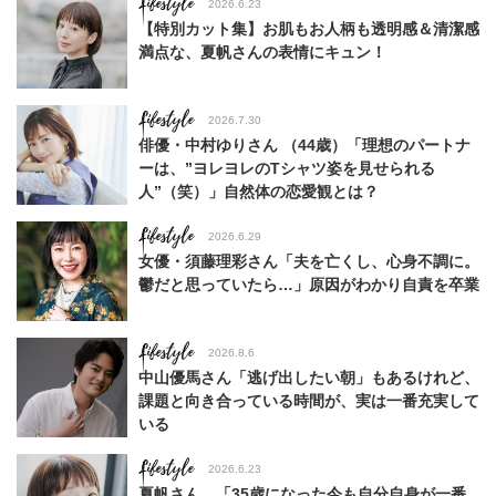
Lifestyle
2026.6.23
【特別カット集】お肌もお人柄も透明感＆清潔感
満点な、夏帆さんの表情にキュン！
Lifestyle
2026.7.30
俳優・中村ゆりさん （44歳）「理想のパートナ
ーは、”ヨレヨレのTシャツ姿を見せられる
人”（笑）」自然体の恋愛観とは？
Lifestyle
2026.6.29
女優・須藤理彩さん「夫を亡くし、心身不調に。
鬱だと思っていたら…」原因がわかり自責を卒業
Lifestyle
2026.8.6
中山優馬さん「逃げ出したい朝」もあるけれど、
課題と向き合っている時間が、実は一番充実して
いる
Lifestyle
2026.6.23
夏帆さん、「35歳になった今も自分自身が一番