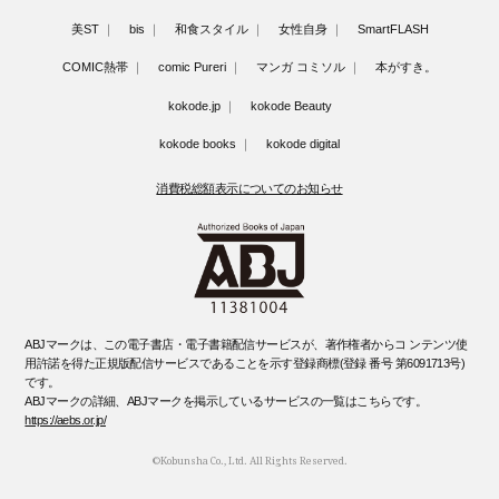
美ST
bis
和食スタイル
女性自身
SmartFLASH
COMIC熱帯
comic Pureri
マンガ コミソル
本がすき。
kokode.jp
kokode Beauty
kokode books
kokode digital
消費税総額表示についてのお知らせ
ABJマークは、この電子書店・電子書籍配信サービスが、著作権者からコ ンテンツ使
用許諾を得た正規版配信サービスであることを示す登録商標(登録 番号 第6091713号)
です。
ABJマークの詳細、ABJマークを掲示しているサービスの一覧はこちらです。
https://aebs.or.jp/
©Kobunsha Co., Ltd. All Rights Reserved.