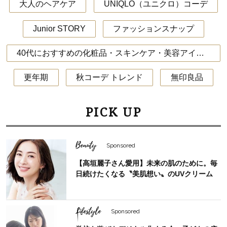
大人のヘアケア
UNIQLO（ユニクロ）コーデ
Junior STORY
ファッションスナップ
40代におすすめの化粧品・スキンケア・美容アイテム
更年期
秋コーデ トレンド
無印良品
PICK UP
Beauty
Sponsored
【高垣麗子さん愛用】未来の肌のために。毎
日続けたくなる〝美肌想い〟のUVクリーム
Lifestyle
Sponsored