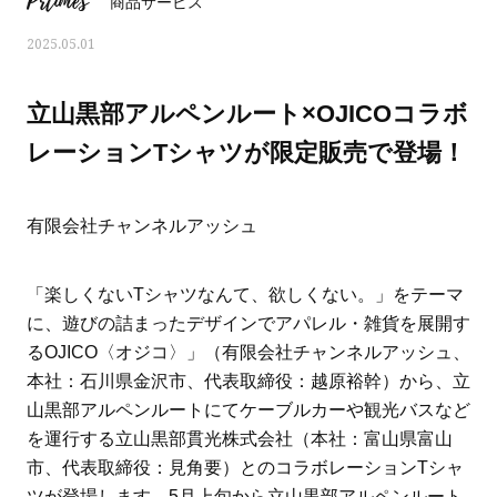
Prtimes
商品サービス
2025.05.01
立山黒部アルペンルート×OJICOコラボ
レーションTシャツが限定販売で登場！
有限会社チャンネルアッシュ
「楽しくないTシャツなんて、欲しくない。」をテーマ
に、遊びの詰まったデザインでアパレル・雑貨を展開す
るOJICO〈オジコ〉」（有限会社チャンネルアッシュ、
ママとパパに贈る「ジェンダーレ
人気の40代髪型・ヘア
本社：石川県金沢市、代表取締役：越原裕幹）から、立
ス学」
タログ
山黒部アルペンルートにてケーブルカーや観光バスなど
を運行する立山黒部貫光株式会社（本社：富山県富山
市、代表取締役：見角要）とのコラボレーションTシャ
ツが登場します。5月上旬から立山黒部アルペンルート