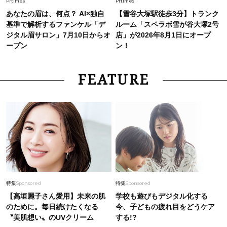
Prtimes
Prtimes
【40代夏コーデ】猛暑でも快適＆上品に！体型
あなたの眉は、何点？ AI×独自
【雪谷大塚駅徒歩3分】トランク
カバーも叶う厳選アイテム〈13選〉
基準で解析するファンケル「デ
ルーム「スペラボ雪が谷大塚2号
ジタル眉サロン」7月10日からオ
店」が2026年8月1日にオープ
ープン
ン！
FEATURE
特集
Sponsored
特集
Sponsored
【高垣麗子さん愛用】未来の肌
学校も遊びもデジタル化する
のために。毎日続けたくなる
今、子どもの疲れ目をどうケア
〝美肌想い〟のUVクリーム
する!?