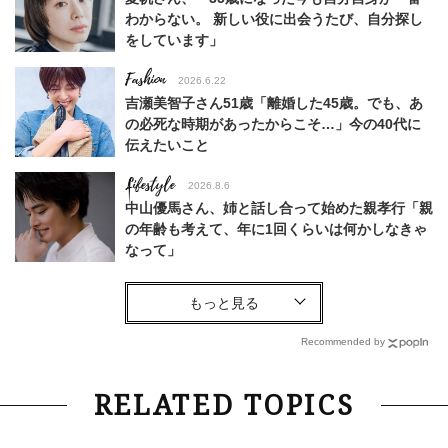
わからない。 新しい役に出会うたび、自分探し
をしています」
Fashion
2026.6.22
吉瀬美智子さん51歳「離婚した45歳。でも、あ
の必死な時期があったからこそ…」今の40代に
伝えたいこと
Lifestyle
2026.8.6
中山優馬さん、姉と話し合って始めた親孝行「親
の年齢も考えて、年に1回くらいは何かしなきゃ
なって」
Lifestyle
2026.7.29
「お若いですね」は褒め言葉？“若い＝美しい”と
錯覚させる社会の危うさ【上野千鶴子のジェンダ
Recommended by
ーレス連載22】
Lifestyle
2026.8.6
RELATED TOPICS
26年夏の【開運アクション】は”ひと拭き”習
慣！「金運アップ→トイレ、じゃあ底上げ運