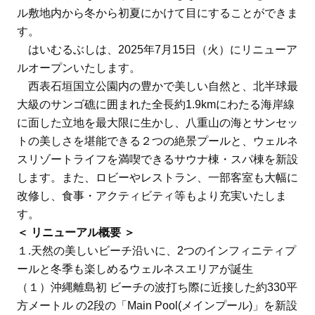
ル敷地内から冬から初夏にかけて目にすることができま
す。
はいむるぶしは、2025年7月15日（火）にリニューア
ルオープンいたします。
西表石垣国立公園内の豊かで美しい自然と、北半球最
大級のサンゴ礁に囲まれた全長約1.9kmにわたる海岸線
に面した立地を最大限に生かし、八重山の海とサンセッ
トの美しさを堪能できる２つの絶景プールと、ウェルネ
スリゾートライフを満喫できるサウナ棟・スパ棟を新設
します。また、ロビーやレストラン、一部客室も大幅に
改修し、食事・アクティビティ等もより充実いたしま
す。
＜ リニューアル概要 ＞
１.天然の美しいビーチ沿いに、2つのインフィニティプ
ールと冬季も楽しめるウェルネスエリアが誕生
（１）沖縄離島初 ビーチの波打ち際に近接した約330平
方メートル の2段の「Main Pool(メインプール)」を新設