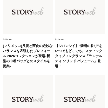
Fashion
2026.6.26
初夏はこれさえあれば！40代は【淡色ワンピ】
で即涼しげ＆上品見え〈3選〉
Fashion
2026.5.29
今、40代の「メガネ＆サングラス」のトレンド
Prtimes
Prtimes
に更新あり！“黒ぶち以外”が新定番に
[マリメッコ]反復と変化の絶妙な
【ジバンシイ】“禁断の香り”を
バランスを表現したプレフォー
いつでもどこでも。スティック
ル 2026コレクションが登場-新
タイプフレグランス「ランテル
Fashion
2026.8.5
型の巾着バッグとのスタイルを
ディ ソリッド パフューム」登
オシャレ40代の【ワンピ＆オールインワン】最
提案-
場！
旬着こなし3選。地味見え回避のコツは「バッグ
選び」！
Fashion
2026.7.9
スタイリストが本気で推す！40代がほどよく華
やぐ【甘め黒アイテム】3選