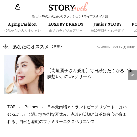
「新しい40代」のためのファッション&ライフスタイル誌
Aging Fashion
LUXURY BRANDS
Junior STORY
PO
40代からの大人オシャレ
永遠のラグジュアリー
母10年目からの子育て
今、あなたにオススメ〈PR〉
Recommended by
【高垣麗子さん愛用】毎日続けたくなる〝美
肌想い〟のUVクリーム
TOP
Prtimes
日本最南端アイランドビーチリゾート「はい
むるぶし」で過ごす特別な夏休み。家族の笑顔と知的好奇心が育ま
れる、自然と感動のファミリーエクスペリエンス