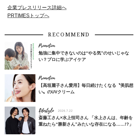
企業プレスリリース詳細へ
PRTIMESトップへ
RECOMMEND
勉強に集中できないのは“やる気”のせいじゃな
い？プロに学ぶアイケア
【高垣麗子さん愛用】毎日続けたくなる〝美肌想
い〟のUVクリーム
Lifestyle
2026.7.22
斎藤工さん×水上恒司さん 「水上さんは、年齢を
重ねたら“勝新さん”みたいな存在になる……!?」