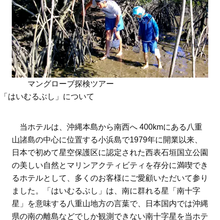
マングローブ探検ツアー
「はいむるぶし」について
当ホテルは、沖縄本島から南西へ 400kmにある八重
山諸島の中心に位置する小浜島で1979年に開業以来、
日本で初めて星空保護区に認定された西表石垣国立公園
の美しい自然とマリンアクティビティを存分に満喫でき
るホテルとして、多くのお客様にご愛顧いただいて参り
ました。「はいむるぶし」は、南に群れる星「南十字
星」を意味する八重山地方の言葉で、日本国内では沖縄
県の南の離島などでしか観測できない南十字星を当ホテ