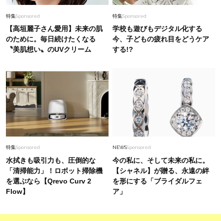
特集
Sponsored
特集
Sponsored
【高垣麗子さん愛用】未来の肌
学校も遊びもデジタル化する
のために。毎日続けたくなる
今、子どもの疲れ目をどうケア
〝美肌想い〟のUVクリーム
する!?
特集
Sponsored
NEWS
Sponsored
水拭きも吸引力も、圧倒的な
今の私に、そして未来の私に。
「清掃能力」！ロボット掃除機
【シャネル】が贈る、永遠の絆
を選ぶなら【Qrevo Curv 2
を形にする「ブライダルフェ
Flow】
ア」