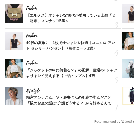
Fashion
【エルメス】オシャレな40代が愛用している上品「ミ
ニ財布」＜スナップ6選＞
Fashion
40代の夏旅に！1枚でオシャレ＆快適【ユニクロ アン
ド セシリー バンセン】〈新作コーデ3選〉
Fashion
『ジャケットの中に何着る？』の正解！普通のTシャツ
よりキレイ見えする【上品トップス】4選
Lifestyle
梅宮アンナさん、父・辰夫さんの相続で学んだこと
「親のお金の話は”介護どうする？”から始めるんで
す」父・辰夫さんの相続で学んだこと
Recommended by