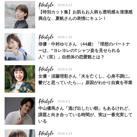
Lifestyle
2026.6.23
【特別カット集】お肌もお人柄も透明感＆清潔感
満点な、夏帆さんの表情にキュン！
Lifestyle
2026.7.30
俳優・中村ゆりさん （44歳）「理想のパートナ
ーは、”ヨレヨレのTシャツ姿を見せられる
人”（笑）」自然体の恋愛観とは？
Lifestyle
2026.6.29
女優・須藤理彩さん「夫を亡くし、心身不調に。
鬱だと思っていたら…」原因がわかり自責を卒業
Lifestyle
2026.8.6
中山優馬さん「逃げ出したい朝」もあるけれど、
課題と向き合っている時間が、実は一番充実して
いる
Lifestyle
2026.6.23