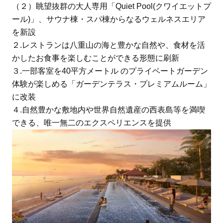
（２）眺望抜群の大人専用「Quiet Pool(クワイエットプ
ール)」、サウナ棟・スパ棟からなるウェルネスエリア
を新設
２.レストランは八重山の海と豊かな自然や、食材を活
かしたお食事を楽しむことができる形態に刷新
３.一部客室を40平方メートル のプライベートガーデン
体験が楽しめる「ガーデンテラス・プレミアムルーム」
に改装
４.自然豊かな敷地内や世界自然遺産の西表島等を満喫
できる、唯一無二のエクスペリエンスを提供