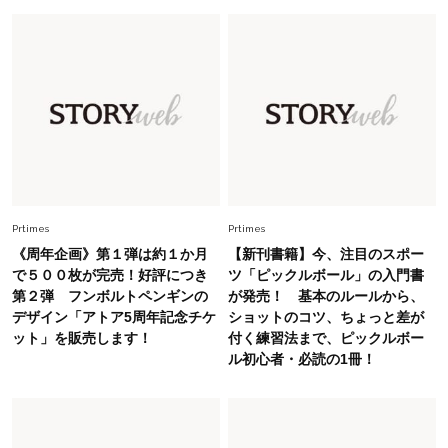
慣！「金運アップ→トイレ、じゃあ底上げ運
は？」
Lifestyle
2026.5.22
梅宮アンナさん 電撃婚から1年、家族の価値観
を育み中「理想の暮らしよりも今の心地よさを選
んだ」
Fashion
2026.6.12
中村ゆりさん「40代になり、やっと“仕事以外の
幸福感”に目が向いた」ライフスタイルも、服も
Prtimes
Prtimes
《周年企画》第１弾は約１か月
【新刊書籍】今、注目のスポー
Fashion
で５００枚が完売！好評につき
ツ「ピックルボール」の入門書
2026.7.16
第２弾 フンボルトペンギンの
が発売！ 基本のルールから、
白黒でもこんなに華やぐ！40代、夏の「甘めト
デザイン「アトア5周年記念チケ
ショットのコツ、ちょっと差が
ップス×パンツ」コーデ〈3選〉
ット」を販売します！
付く練習法まで、ピックルボー
ル初心者・必読の1冊！
Fashion
2026.5.29
40代の夏通勤はこれ１着！「きちんと感」も
「オシャレ」も整うトレンドトップス〈4選〉