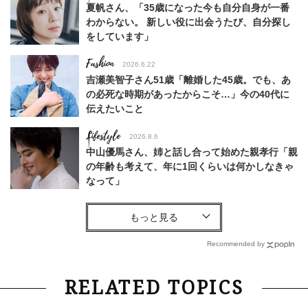
夏帆さん、「35歳になった今も自分自身が一番
わからない。 新しい役に出会うたび、自分探し
をしています」
Fashion
2026.6.22
吉瀬美智子さん51歳「離婚した45歳。でも、あ
の必死な時期があったからこそ…」今の40代に
伝えたいこと
Lifestyle
2026.8.6
中山優馬さん、姉と話し合って始めた親孝行「親
の年齢も考えて、年に1回くらいは何かしなきゃ
なって」
Lifestyle
2026.7.29
「お若いですね」は褒め言葉？“若い＝美しい”と
錯覚させる社会の危うさ【上野千鶴子のジェンダ
Recommended by
ーレス連載22】
Lifestyle
2026.8.6
RELATED TOPICS
26年夏の【開運アクション】は”ひと拭き”習