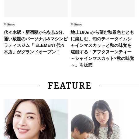
Fashion
2026.7.25
26年夏は「小ぶり」が大流行中！人と被らない
【最旬かごバッグ】6選
Prtimes
Prtimes
代々木駅・新宿駅から徒歩5分、
地上160mから望む秋景色ととも
通い放題のパーソナル&マシンピ
に楽しむ、旬のティータイムシ
ラティスジム「 ELEMENT代々
ャインマスカットと秋の味覚を
木店」がグランドオープン！
堪能する「アフタヌーンティー
～シャインマスカット×秋の味覚
～」を販売
FEATURE