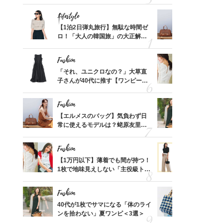
れる名
可愛い【トップス】4選
ス】！秀逸
レイ見え
Lifestyle
Fashion
てから
【1泊2日弾丸旅行】無駄な時間ゼ
【エルメス
く」俳
ロ！「大人の韓国旅」の大正解ス
常に使える
思い
ケジュールは？
んと探す「
Fashion
Fashion
摘出手
「それ、ユニクロなの？」大草直
【1万円以
取って
子さんが40代に推す【ワンピー
1枚で地味
そんな
ス】！秀逸シルエットで体型がキ
プス」5選
い
レイ見え
Fashion
Fashion
カ月め
【エルメスのバッグ】気負わず日
40代が1
結婚生
常に使えるモデルは？蛯原友里さ
ンを拾わな
んと探す「最旬名品」4選
Fashion
Fashion
拭き掃
【1万円以下】薄着でも間が持つ！
40代の【
由は？
1枚で地味見えしない「主役級トッ
を”夏仕様
〉
プス」5選
レイ見えす
Fashion
Fashion
「53
40代が1枚でサマになる「体のライ
26年夏は
婚のリ
ンを拾わない」夏ワンピ＜3選＞
人と被らな
でぶつ
選