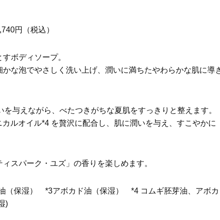
3,740円（税込）
とすボディソープ。
細かな泡でやさしく洗い上げ、潤いに満ちたやわらかな肌に導
潤いを与えながら、べたつきがちな夏肌をすっきりと整えます。
タニカルオイル*4 を贅沢に配合し、肌に潤いを与え、すこやかに
ティスパーク・ユズ」の香りを楽しめます。
子油（保湿） *3アボカド油（保湿） *4 コムギ胚芽油、アボカ
湿)