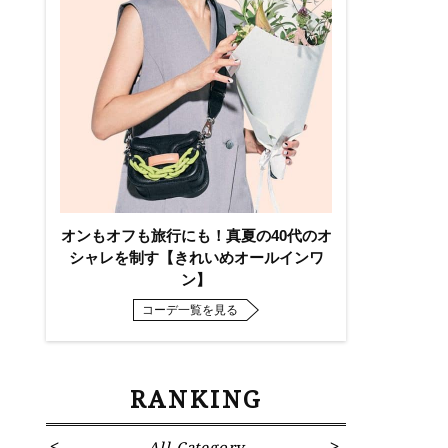
オンもオフも旅行にも！真夏の40代のオ
シャレを制す【きれいめオールインワ
ン】
コーデ一覧を見る
RANKING
All Category
Fa