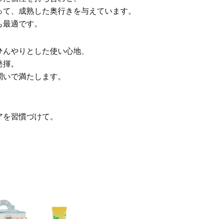
イクリーム】3選
「また買ってきて」と喜ば
品
って、成熟した奥行きを与えています。
Beauty
Lifestyle
も最適です。
酷暑の夏こそ40代が使うべき【美
【特別画像集】「亡くなっ
容液・クリーム】「シワ・たるみ
憧れの気持ちはますます強
ケア」はこれ一つでOK！
優・大和田美帆さん”母との
ひんやりとした使い心地、
出”
Beauty
Lifestyle
発揮。
石井美穂さんおすすめ！40代の
【梅宮アンナさん】乳がん
潤いで満たします。
「お疲れ顔を救う」美容パック
術を経て「残った方の胸も
は？翌朝の肌に自信がもてる
しまいたい」とすら思う──
声もあることを知ってほし
Beauty
Lifestyle
。
黄ぐすみをオフ！40代の美白ケ
梅宮アンナさん、再婚から8
アを習慣づけて。
ア、最適解は【角質洗顔】。石井
の心境「お互い20年ぶりの
美穂さんおすすめ名品
活、正直簡単じゃない」
Beauty
Lifestyle
今いちばん垢抜ける「ショートボ
まずはここだけ！「寝室の
ブ」SNAP。人気アラフォー読者達
除」が【総合運】に効く理
がお手本！
〈26年夏の開運アクション
Beauty
Lifestyle
まるで美容液！【ディオール プレ
梅宮アンナさんご夫婦が語る 
ステージ】新クレンザーでうるお
歳と60歳、大人同士の電撃
い艶めくなめらかな素肌へ
アル」周囲が驚くほど本音