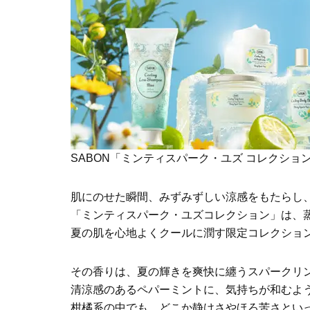
SABON「ミンティスパーク・ユズ コレクショ
肌にのせた瞬間、みずみずしい涼感をもたらし
「ミンティスパーク・ユズコレクション」は、
夏の肌を心地よくクールに潤す限定コレクショ
その香りは、夏の輝きを爽快に纏うスパークリ
清涼感のあるペパーミントに、気持ちが和むよ
柑橘系の中でも、どこか静けさやほろ苦さとい