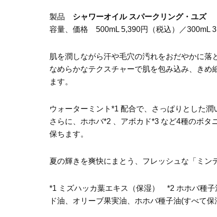
製品
シャワーオイル スパークリング・ユズ
容量、価格 500mL 5,390円（税込）／300mL 
肌を潤しながら汗や毛穴の汚れをおだやかに落
なめらかなテクスチャーで肌を包み込み、きめ
ます。
ウォーターミント*1 配合で、さっぱりとした
さらに、ホホバ*2 、アボカド*3 など4種のボ
保ちます。
夏の輝きを爽快にまとう、フレッシュな「ミン
*1 ミズハッカ葉エキス（保湿） *2 ホホバ種
ド油、オリーブ果実油、ホホバ種子油(すべて保