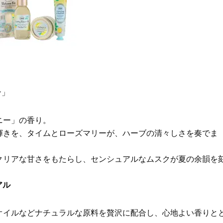
かることも
Beauty
Lifestyle
40代は洗顔選びから！石井美穂さ
女優・須藤理彩さん「夫を
んの「夏枯れ肌対策」全部見せ
し、心身不調に。鬱だと思
【ハリケア・美白etc.】
たら…」原因がわかり自責
ン」
ニー」の香り。
輝きを、タイムとローズマリーが、ハーブの清々しさを奏でま
クリアな甘さをもたらし、センシュアルなムスクが夏の余韻を
アル
オイルなどナチュラルな原料を贅沢に配合し、心地よい香りと