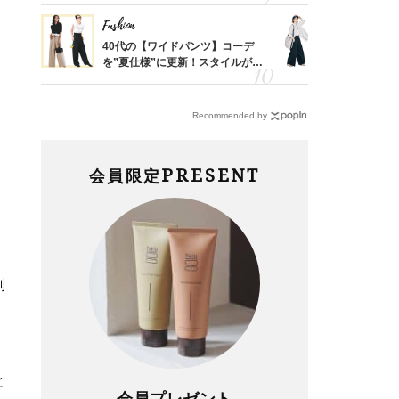
Fashion
Fashion
亡く
40代の【ワイドパンツ】コーデ
〈帰省にも
ってい
を”夏仕様”に更新！スタイルがキ
代「ワイド
を卒業
レイ見えする〈コーデ3選〉
【旅コーデ
Recommended by
PRESENT
会員限定
刻
と
会員プレゼント