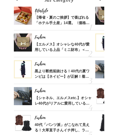
Lifestyle
Fashion
ばれる
【帰省・夏のご挨拶】で喜ばれる
【エルメス
価格
「ホテル手土産」14選。〈価格
用している
？
別〉センスが伝わる逸品は？
ナップ6選
Fashion
Fashion
時間ゼ
【エルメス】オシャレな40代が愛
黒より断然
正解ス
用している上品「ミニ財布」＜ス
ンピは【ネ
ナップ6選＞
しコーデ３
Fashion
Fashion
さんの
黒より断然垢抜ける！40代の夏ワ
【シャネル、
金の話
ンピは【ネイビー】が正解！着回
レ40代が
めるん
しコーデ３
「ミニ財布
で学ん
Fashion
Fashion
さん
【シャネル、エルメスetc.】オシャ
40代「パ
、自然
レ40代がリアルに愛用している
る！大草直
「ミニ財布」＜スナップ18選＞
可愛い【ト
Fashion
Fashion
る【お
40代「パンツ派」がこなれて見え
「それ、ユ
買える
る！大草直子さんイチ押し、ラク
子さんが4