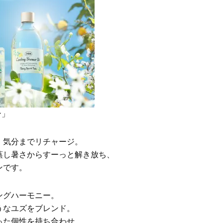
Beauty
Lifestyle
「それどこの？」と褒められる！
【帰省・夏のご挨拶】で喜
可愛すぎる【YSL】の新作「万能ク
「ホテル手土産」14選。〈
リーム」が夏のお守りに
別〉センスが伝わる逸品は
Beauty
Lifestyle
26年夏、石井美穂さん厳選の【美
【1泊2日弾丸旅行】無駄な
白アイテム】10選！40代以上は朝
ロ！「大人の韓国旅」の大
晩の「即効集中ケア」に頼る！
ケジュールは？
Beauty
Lifestyle
ン」
40代、翌朝の肌が見違える！夏の
梅宮アンナさん、父・辰夫
「ざらつき・ごわつき」をケアす
相続で学んだこと「親のお
る名品2選〈パック・ミスト〉
は”介護どうする？”から始
、気分までリチャージ。
です」父・辰夫さんの相続
Beauty
Lifestyle
だこと
蒸し暑さからすーっと解き放ち、
40代の透明感を底上げ【毛穴ケ
【特別カット集】中村ゆり
ンです。
ア】名品3選！石井美穂さん「60本
やわらかな透明感をまとう
以上愛用中」のものも
体の美しさ
Beauty
Lifestyle
ングハーモニー。
「夕方から目力が落ちる…」40代
〈元社長秘書〉内緒で教え
うなユズをブレンド。
へ！石井美穂さんが推薦【名品ア
盆の帰省手土産5選】東京で
った個性を持ち合わせ、