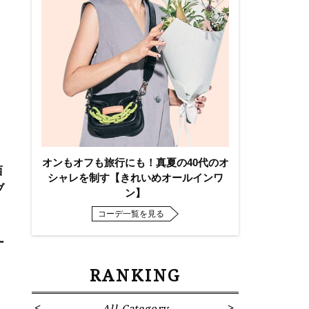
オンもオフも旅行にも！真夏の40代のオ
西
シャレを制す【きれいめオールインワ
ブ
ン】
）
コーデ一覧を見る
、
ー
RANKING
All Category
Fa