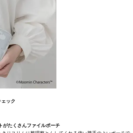
Beauty
Lifestyle
「それどこの？」と褒められる！
【帰省・夏のご挨拶】で喜
可愛すぎる【YSL】の新作「万能ク
「ホテル手土産」14選。〈
リーム」が夏のお守りに
別〉センスが伝わる逸品は
Beauty
Lifestyle
26年夏、石井美穂さん厳選の【美
【1泊2日弾丸旅行】無駄な
白アイテム】10選！40代以上は朝
ロ！「大人の韓国旅」の大
晩の「即効集中ケア」に頼る！
ケジュールは？
Beauty
Lifestyle
40代、翌朝の肌が見違える！夏の
梅宮アンナさん、父・辰夫
「ざらつき・ごわつき」をケアす
相続で学んだこと「親のお
る名品2選〈パック・ミスト〉
は”介護どうする？”から始
です」父・辰夫さんの相続
Beauty
Lifestyle
だこと
40代の透明感を底上げ【毛穴ケ
〈元社長秘書〉内緒で教え
チェック
ア】名品3選！石井美穂さん「60本
盆の帰省手土産5選】東京で
以上愛用中」のものも
「また買ってきて」と喜ば
品
Beauty
Lifestyle
酷暑の夏こそ40代が使うべき【美
【特別カット集】中村ゆり
トがたくさんファイルポーチ
容液・クリーム】「シワ・たるみ
やわらかな透明感をまとう