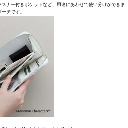
ァスナー付きポケットなど、用途にあわせて使い分けができま
Beauty
Lifestyle
ポーチです。
まるで美容液！【ディオール プレ
梅宮アンナさんご夫婦が語る 
ステージ】新クレンザーでうるお
歳と60歳、大人同士の電撃
い艶めくなめらかな素肌へ
アル」周囲が驚くほど本音
かることも