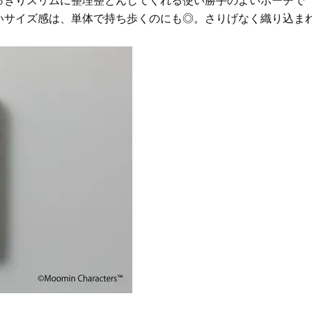
っきりスリムに整理整とんしてくれる使い勝手のよいポーチで
ケア」はこれ一つでOK！
体の美しさ
いサイズ感は、単体で持ち歩くのにも◎。さりげなく織り込ま
Beauty
Lifestyle
。
「夕方から目力が落ちる…」40代
【特別画像集】「亡くなっ
へ！石井美穂さんが推薦【名品ア
憧れの気持ちはますます強
イクリーム】3選
優・大和田美帆さん”母との
出”
Beauty
Lifestyle
石井美穂さんおすすめ！40代の
【梅宮アンナさん】乳がん
「お疲れ顔を救う」美容パック
術を経て「残った方の胸も
は？翌朝の肌に自信がもてる
しまいたい」とすら思う──
声もあることを知ってほし
Beauty
Lifestyle
黄ぐすみをオフ！40代の美白ケ
中山優馬さん、姉と話し合
ア、最適解は【角質洗顔】。石井
めた親孝行「親の年齢も考
美穂さんおすすめ名品
年に1回くらいは何かしなき
て」
Beauty
Lifestyle
40代、顔がオシャレになる「リッ
梅宮アンナさん、再婚から8
プの色」は【モーブ】一択！大野
の心境「お互い20年ぶりの
真理子さんおすすめ名品
活、正直簡単じゃない」
Beauty
Lifestyle
今いちばん垢抜ける「ショートボ
まずはここだけ！「寝室の
ブ」SNAP。人気アラフォー読者達
除」が【総合運】に効く理
がお手本！
〈26年夏の開運アクション