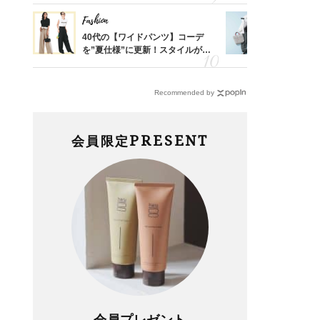
Fashion
Fashion
「53
40代の【ワイドパンツ】コーデ
【ユニクロ
婚のリ
を”夏仕様”に更新！スタイルがキ
動会にちょ
でぶつ
レイ見えする〈コーデ3選〉
温別コーデ」
Recommended by
PRESENT
会員限定
会員プレゼント