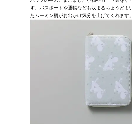
バッグの中のこまごました小物やカード類をす
す。パスポートや通帳なども収まるちょうどよ
たムーミン柄がお出かけ気分を上げてくれます