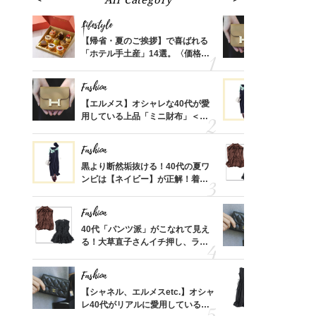
Lifestyle
Fashion
ばれる
【帰省・夏のご挨拶】で喜ばれる
【エルメス
価格
「ホテル手土産」14選。〈価格
用している
？
別〉センスが伝わる逸品は？
ナップ6選
Fashion
Fashion
時間ゼ
【エルメス】オシャレな40代が愛
黒より断然
正解ス
用している上品「ミニ財布」＜ス
ンピは【ネ
ナップ6選＞
しコーデ３
Fashion
Fashion
さんの
黒より断然垢抜ける！40代の夏ワ
40代「パ
金の話
ンピは【ネイビー】が正解！着回
る！大草直
めるん
しコーデ３
可愛い【ト
で学ん
Fashion
Fashion
る【お
40代「パンツ派」がこなれて見え
【シャネル、
買える
る！大草直子さんイチ押し、ラク
レ40代が
れる名
可愛い【トップス】4選
「ミニ財布
Fashion
Fashion
さん
【シャネル、エルメスetc.】オシャ
「それ、ユ
、自然
レ40代がリアルに愛用している
子さんが4