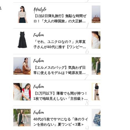
「ミニ財布」＜スナップ18選＞
ス】！秀逸
レイ見え
れ
Lifestyle
Fashion
てから
【1泊2日弾丸旅行】無駄な時間ゼ
【エルメス
く」俳
ロ！「大人の韓国旅」の大正解ス
常に使える
思い
ケジュールは？
んと探す「
Fashion
Fashion
摘出手
「それ、ユニクロなの？」大草直
【1万円以
取って
子さんが40代に推す【ワンピー
1枚で地味
そんな
ス】！秀逸シルエットで体型がキ
プス」5選
い
レイ見え
Fashion
Fashion
って始
【エルメスのバッグ】気負わず日
40代が1
えて、
常に使えるモデルは？蛯原友里さ
ンを拾わな
ゃなっ
んと探す「最旬名品」4選
Fashion
Fashion
カ月め
【1万円以下】薄着でも間が持つ！
40代の【
結婚生
1枚で地味見えしない「主役級トッ
を”夏仕様
プス」5選
レイ見えす
Fashion
Fashion
拭き掃
40代が1枚でサマになる「体のライ
26年夏は
由は？
ンを拾わない」夏ワンピ＜3選＞
人と被らな
〉
選