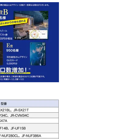
ブ」SNAP。人気アラフォー読者達
ーツカフェ】4選！買い物の
がお手本！
ひと休み〈チーズケーキ、
ルトetc.〉
Beauty
Lifestyle
まるで美容液！【ディオール プレ
梅宮アンナさんご夫婦が語る 
ステージ】新クレンザーでうるお
歳と60歳、大人同士の電撃
い艶めくなめらかな素肌へ
アル」周囲が驚くほど本音
かることも