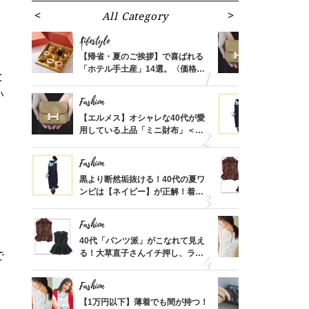
All Category
Fa
Lifestyle
Fashion
ばれる
【帰省・夏のご挨拶】で喜ばれる
【エルメス
価格
「ホテル手土産」14選。〈価格
用している
と
？
別〉センスが伝わる逸品は？
ナップ6選
い
Fashion
Fashion
時間ゼ
【エルメス】オシャレな40代が愛
黒より断然
正解ス
用している上品「ミニ財布」＜ス
ンピは【ネ
ナップ6選＞
しコーデ３
Fashion
Fashion
さんの
黒より断然垢抜ける！40代の夏ワ
40代「パ
金の話
ンピは【ネイビー】が正解！着回
る！大草直
めるん
しコーデ３
可愛い【ト
で学ん
Fashion
Fashion
さん
40代「パンツ派」がこなれて見え
【1万円以
、自然
る！大草直子さんイチ押し、ラク
1枚で地味
で
可愛い【トップス】4選
プス」5選
Fashion
Fashion
る【お
【1万円以下】薄着でも間が持つ！
【シャネル、