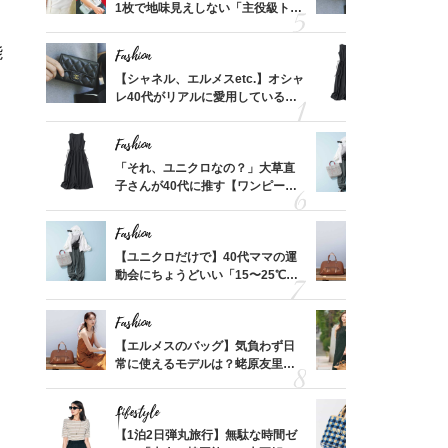
買える
1枚で地味見えしない「主役級トッ
レ40代が
れる名
プス」5選
「ミニ財布
能
Fashion
Fashion
って始
【シャネル、エルメスetc.】オシャ
「それ、ユ
えて、
レ40代がリアルに愛用している
子さんが4
ゃなっ
「ミニ財布」＜スナップ18選＞
ス】！秀逸
レイ見え
Fashion
Fashion
摘出手
「それ、ユニクロなの？」大草直
【ユニクロ
取って
子さんが40代に推す【ワンピー
動会にちょ
そんな
ス】！秀逸シルエットで体型がキ
温別コーデ」
い
レイ見え
Fashion
Fashion
拭き掃
【ユニクロだけで】40代ママの運
【エルメス
由は？
動会にちょうどいい「15〜25℃気
常に使える
〉
温別コーデ」〈UNIQLO3選〉
んと探す「
Fashion
Fashion
カ月め
【エルメスのバッグ】気負わず日
40代が1
結婚生
常に使えるモデルは？蛯原友里さ
ンを拾わな
んと探す「最旬名品」4選
Lifestyle
Fashion
【スイ
【1泊2日弾丸旅行】無駄な時間ゼ
26年夏は