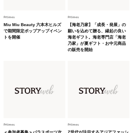
26年夏の【開運アクション】は”ひと拭き”習
慣！「金運アップ→トイレ、じゃあ底上げ運
Prtimes
Prtimes
は？」
Miu Miu Beauty 六本木ヒルズ
【海老乃家】「成長・発展」の
Lifestyle
で期間限定ポップアップイベン
願いを込めて贈る、縁起の良い
2026.5.22
トを開催
海老ギフト。海老専門店「海老
梅宮アンナさん 電撃婚から1年、家族の価値観
乃家」が夏ギフト・お中元商品
を育み中「理想の暮らしよりも今の心地よさを選
の販売を開始
んだ」
Fashion
2026.6.12
中村ゆりさん「40代になり、やっと“仕事以外の
幸福感”に目が向いた」ライフスタイルも、服も
Fashion
2026.7.16
白黒でもこんなに華やぐ！40代、夏の「甘めト
ップス×パンツ」コーデ〈3選〉
Fashion
Prtimes
Prtimes
2026.5.29
40代の夏通勤はこれ１着！「きちんと感」も
＜参加者募集＞パラスポーツ次
Z世代が注目するアジアファッシ