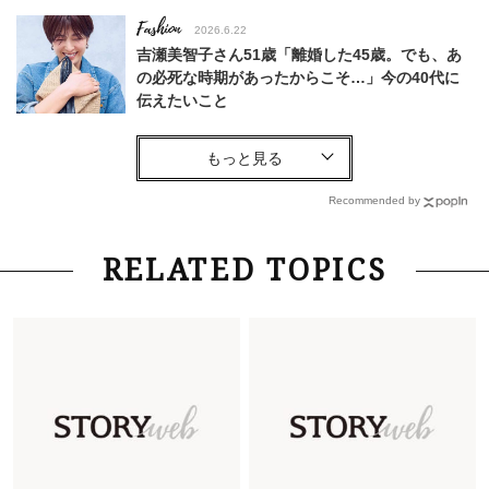
Fashion
2026.6.22
吉瀬美智子さん51歳「離婚した45歳。でも、あ
の必死な時期があったからこそ…」今の40代に
伝えたいこと
Fashion
2026.8.6
【40代コンサバ派】白Tシャツは「パール×ゴー
ルドアクセ」を合わせるのが正解！〈大野真理子
Recommended by
さん×佐藤佳菜子さん〉
Lifestyle
2026.7.29
RELATED TOPICS
「お若いですね」は褒め言葉？“若い＝美しい”と
錯覚させる社会の危うさ【上野千鶴子のジェンダ
ーレス連載22】
Lifestyle
2026.7.29
「人間、役に立たなきゃ生きてちゃいかんか？」
上野千鶴子先生が問い直す“理想の老後”の呪縛
【ジェンダー連載23】
Lifestyle
2026.8.6