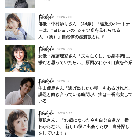
Lifestyle
2026.7.30
俳優・中村ゆりさん （44歳）「理想のパートナ
ーは、”ヨレヨレのTシャツ姿を見せられる
人”（笑）」自然体の恋愛観とは？
Lifestyle
2026.6.29
女優・須藤理彩さん「夫を亡くし、心身不調に。
鬱だと思っていたら…」原因がわかり自責を卒業
Lifestyle
2026.8.6
中山優馬さん「逃げ出したい朝」もあるけれど、
課題と向き合っている時間が、実は一番充実して
いる
Lifestyle
2026.6.23
夏帆さん、「35歳になった今も自分自身が一番
わからない。 新しい役に出会うたび、自分探し
をしています」