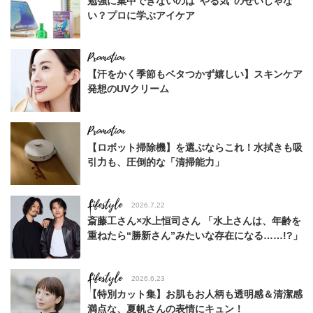
勉強に集中できないのは“やる気”のせいじゃな
い？プロに学ぶアイケア
【汗をかく季節もベタつかず嬉しい】スキンケア
発想のUVクリーム
【ロボット掃除機】を選ぶならこれ！水拭きも吸
引力も、圧倒的な「清掃能力」
Lifestyle
2026.7.22
斎藤工さん×水上恒司さん 「水上さんは、年齢を
重ねたら“勝新さん”みたいな存在になる……!?」
Lifestyle
2026.6.23
【特別カット集】お肌もお人柄も透明感＆清潔感
満点な、夏帆さんの表情にキュン！