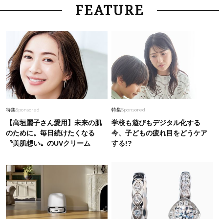
FEATURE
特集
Sponsored
特集
Sponsored
【高垣麗子さん愛用】未来の肌
学校も遊びもデジタル化する
のために。毎日続けたくなる
今、子どもの疲れ目をどうケア
〝美肌想い〟のUVクリーム
する!?