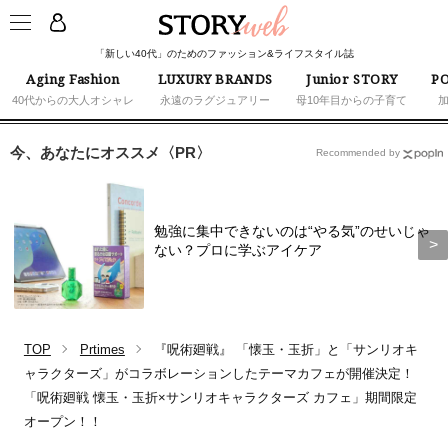
「新しい40代」のためのファッション&ライフスタイル誌
Aging Fashion
LUXURY BRANDS
Junior STORY
PO
40代からの大人オシャレ
永遠のラグジュアリー
母10年目からの子育て
今、あなたにオススメ〈PR〉
Recommended by
勉強に集中できないのは“やる気”のせいじゃ
ない？プロに学ぶアイケア
TOP
Prtimes
『呪術廻戦』 「懐玉・玉折」と「サンリオキ
ャラクターズ」がコラボレーションしたテーマカフェが開催決定！
「呪術廻戦 懐玉・玉折×サンリオキャラクターズ カフェ」期間限定
オープン！！