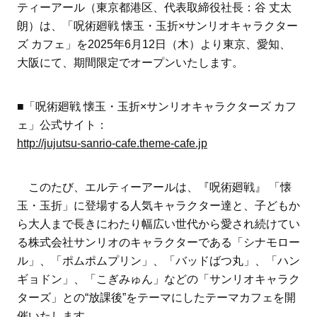
ティーアール（東京都港区、代表取締役社長：谷 丈太
朗）は、「呪術廻戦 懐玉・玉折×サンリオキャラクター
ズ カフェ」を2025年6月12日（木）より東京、愛知、
大阪にて、期間限定でオープンいたします。
■「呪術廻戦 懐玉・玉折×サンリオキャラクターズ カフ
ェ」公式サイト：
http://jujutsu-sanrio-cafe.theme-cafe.jp
このたび、エルティーアールは、『呪術廻戦』 「懐
玉・玉折」に登場する人気キャラクター達と、子どもか
ら大人まで長きにわたり幅広い世代から愛され続けてい
る株式会社サンリオのキャラクターである「シナモロー
ル」、「ポムポムプリン」、「バッドばつ丸」、「ハン
ギョドン」、「こぎみゅん」などの「サンリオキャラク
ターズ」との“放課後”をテーマにしたテーマカフェを開
催いたします。