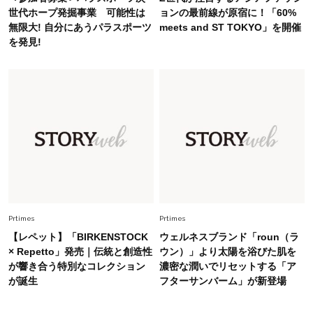
「オシャレ」も整うトレンドトップス〈4選〉
世代ホープ発掘事業 可能性は
ョンの最前線が原宿に！「60%
無限大! 自分にあうパラスポーツ
meets and ST TOKYO」を開催
を発見!
Fashion
2026.8.5
オシャレ40代の【ワンピ＆オールインワン】最
旬着こなし3選。地味見え回避のコツは「バッグ
選び」！
Fashion
2026.7.31
【40代のTシャツコーデ】超ビッグサイズ×きれ
いめハーフパンツでモードに昇華
Fashion
2026.7.9
スタイリストが本気で推す！40代がほどよく華
Prtimes
Prtimes
やぐ【甘め黒アイテム】3選
【レペット】「BIRKENSTOCK
ウェルネスブランド「roun（ラ
× Repetto」発売｜伝統と創造性
ウン）」より太陽を浴びた肌を
が響き合う特別なコレクション
濃密な潤いでリセットする「ア
が誕生
フターサンバーム」が新登場