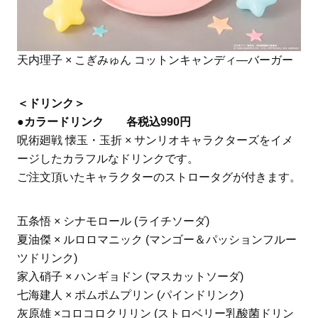
天内理子 × こぎみゅん コットンキャンディ―バーガー
＜ドリンク＞
●カラードリンク 各税込990円
呪術廻戦 懐玉・玉折 × サンリオキャラクターズをイメ
ージしたカラフルなドリンクです。
ご注文頂いたキャラクターのストロータグが付きます。
五条悟 × シナモロール (ライチソーダ)
夏油傑 × ルロロマニック (マンゴー＆パッションフルー
ツドリンク)
家入硝子 × ハンギョドン (マスカットソーダ)
七海建人 × ポムポムプリン (パインドリンク)
灰原雄 ×コロコロクリリン (ストロベリー乳酸菌ドリン