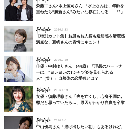
斎藤工さん×水上恒司さん 「水上さんは、年齢を
重ねたら“勝新さん”みたいな存在になる……!?」
Lifestyle
2026.6.23
【特別カット集】お肌もお人柄も透明感＆清潔感
満点な、夏帆さんの表情にキュン！
Lifestyle
2026.7.30
俳優・中村ゆりさん （44歳）「理想のパートナ
ーは、”ヨレヨレのTシャツ姿を見せられる
人”（笑）」自然体の恋愛観とは？
Lifestyle
2026.6.29
女優・須藤理彩さん「夫を亡くし、心身不調に。
鬱だと思っていたら…」原因がわかり自責を卒業
Lifestyle
2026.8.6
中山優馬さん「逃げ出したい朝」もあるけれど、