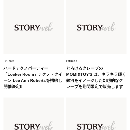
ーレス連載22】
Lifestyle
2026.7.29
「人間、役に立たなきゃ生きてちゃいかんか？」
上野千鶴子先生が問い直す“理想の老後”の呪縛
【ジェンダー連載23】
Lifestyle
2026.8.6
26年夏の【開運アクション】は”ひと拭き”習
慣！「金運アップ→トイレ、じゃあ底上げ運
Prtimes
Prtimes
は？」
ハードテクノパーティー
とろけるクレープの
Fashion
「Locker Room」テクノ・クイ
MOMI&TOY'S は、キラキラ輝く
2026.6.12
ーン Lee Ann Robertsを招聘し
銀河をイメージした幻想的なク
中村ゆりさん「40代になり、やっと“仕事以外の
開催決定!!
レープを期間限定で販売します
幸福感”に目が向いた」ライフスタイルも、服も
Fashion
2026.7.16
白黒でもこんなに華やぐ！40代、夏の「甘めト
ップス×パンツ」コーデ〈3選〉