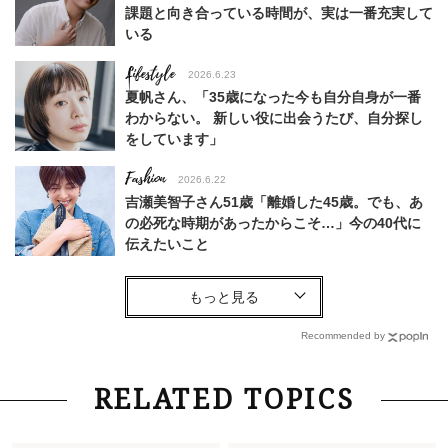
課題と向き合っている時間が、実は一番充実して
いる
Lifestyle
2026.6.23
夏帆さん、「35歳になった今も自分自身が一番
わからない。 新しい役に出会うたび、自分探し
をしています」
Fashion
2026.6.22
吉瀬美智子さん51歳「離婚した45歳。でも、あ
の必死な時期があったからこそ…」今の40代に
伝えたいこと
Fashion
2026.8.6
【40代コンサバ派】白Tシャツは「パール×ゴー
ルドアクセ」を合わせるのが正解！〈大野真理子
Recommended by
さん×佐藤佳菜子さん〉
Lifestyle
2026.7.29
RELATED TOPICS
「お若いですね」は褒め言葉？“若い＝美しい”と
錯覚させる社会の危うさ【上野千鶴子のジェンダ