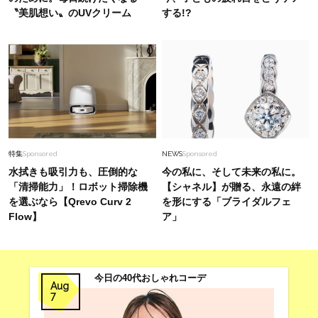
〝美肌想い〟のUVクリーム
する!?
特集
Sponsored
NEWS
Sponsored
水拭きも吸引力も、圧倒的な
今の私に、そして未来の私に。
「清掃能力」！ロボット掃除機
【シャネル】が贈る、永遠の絆
を選ぶなら【Qrevo Curv 2
を形にする「ブライダルフェ
Flow】
ア」
今日の40代おしゃれコーデ
Aug
7