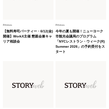
Fashion
2026.5.29
40代の夏通勤はこれ１着！「きちんと感」も
「オシャレ」も整うトレンドトップス〈4選〉
Prtimes
Prtimes
Fashion
2026.8.5
【無料寿司パーティー・6/12(金)
今年の夏も開催！ニューヨーク
オシャレ40代の【ワンピ＆オールインワン】最
開催】WorkX主催 懇親会兼キャ
市観光会議局のプログラム
旬着こなし3選。地味見え回避のコツは「バッグ
リア相談会
「NYCレストラン・ウィーク(R)
選び」！
Summer 2026」の予約受付をス
タート
Fashion
2026.7.31
【40代のTシャツコーデ】超ビッグサイズ×きれ
いめハーフパンツでモードに昇華
Fashion
2026.7.9
スタイリストが本気で推す！40代がほどよく華
やぐ【甘め黒アイテム】3選
Fashion
2026.7.25