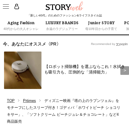
「新しい40代」のためのファッション&ライフスタイル誌
Aging Fashion
LUXURY BRANDS
Junior STORY
PO
40代からの大人オシャレ
永遠のラグジュアリー
母10年目からの子育て
今、あなたにオススメ〈PR〉
Recommended by
【ロボット掃除機】を選ぶならこれ！水拭き
も吸引力も、圧倒的な「清掃能力」
TOP
Prtimes
ディズニー映画『塔の上のラプンツェル』を
モチーフにしたスリーブ付き！ゴディバ「ホワイトピーチ ショコリ
キサー」、「ソフトクリーム ピーチジュレ＆チョコレート」など4
商品販売