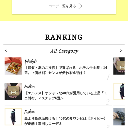
コーデ一覧を見る
RANKING
All Category
Lifestyle
【帰省・夏のご挨拶】で喜ばれる「ホテル手土産」14
選。〈価格別〉センスが伝わる逸品は？
Fashion
【エルメス】オシャレな40代が愛用している上品「ミ
ニ財布」＜スナップ6選＞
Fashion
黒より断然垢抜ける！40代の夏ワンピは【ネイビー】
が正解！着回しコーデ３