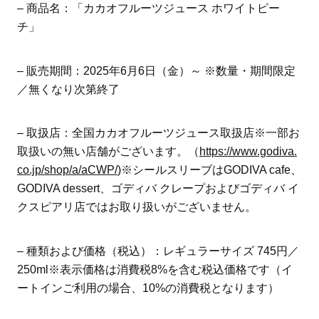
– 商品名：「カカオフルーツジュース ホワイトピー
チ」
– 販売期間：2025年6月6日（金）～ ※数量・期間限定
／無くなり次第終了
– 取扱店：全国カカオフルーツジュース取扱店※一部お
取扱いの無い店舗がございます。（
https://www.godiva.
co.jp/shop/a/aCWP/
)※シールスリーブはGODIVA cafe、
GODIVA dessert、ゴディバ クレープおよびゴディバ イ
クスピアリ店ではお取り扱いがございません。
– 種類および価格（税込）：レギュラーサイズ 745円／
250ml※表示価格は消費税8%を含む税込価格です（イ
ートインご利用の場合、10%の消費税となります）