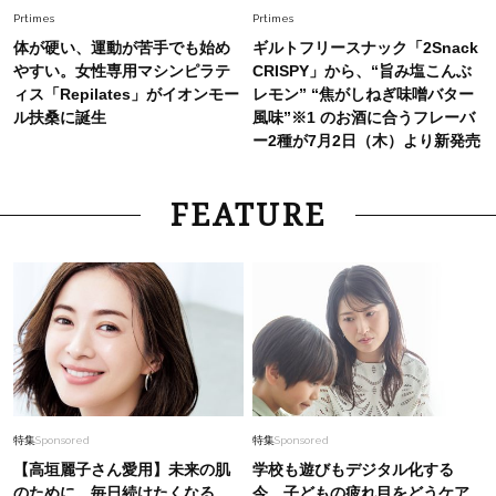
26年夏は「小ぶり」が大流行中！人と被らない
Prtimes
Prtimes
【最旬かごバッグ】6選
体が硬い、運動が苦手でも始め
ギルトフリースナック「2Snack
やすい。女性専用マシンピラテ
CRISPY」から、“旨み塩こんぶ
ィス「Repilates」がイオンモー
レモン” “焦がしねぎ味噌バター
ル扶桑に誕生
風味”※1 のお酒に合うフレーバ
ー2種が7月2日（木）より新発売
FEATURE
特集
Sponsored
特集
Sponsored
【高垣麗子さん愛用】未来の肌
学校も遊びもデジタル化する
のために。毎日続けたくなる
今、子どもの疲れ目をどうケア