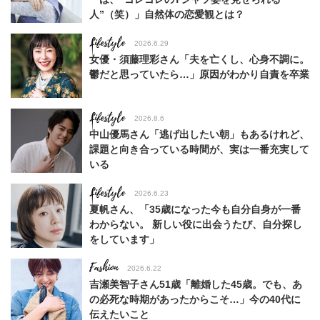
人”（笑）」自然体の恋愛観とは？
Lifestyle
2026.6.29
女優・須藤理彩さん「夫を亡くし、心身不調に。
鬱だと思っていたら…」原因がわかり自責を卒業
Lifestyle
2026.8.6
中山優馬さん「逃げ出したい朝」もあるけれど、
課題と向き合っている時間が、実は一番充実して
いる
Lifestyle
2026.6.23
夏帆さん、「35歳になった今も自分自身が一番
わからない。 新しい役に出会うたび、自分探し
をしています」
Fashion
2026.6.22
吉瀬美智子さん51歳「離婚した45歳。でも、あ
の必死な時期があったからこそ…」今の40代に
伝えたいこと