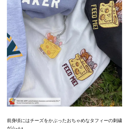
前身頃にはチーズをかぶったおちゃめなタフィーの刺繍
が⊹₊⟡⋆