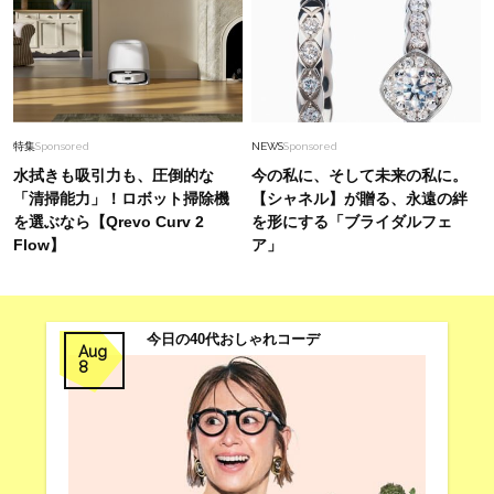
特集
Sponsored
NEWS
Sponsored
水拭きも吸引力も、圧倒的な
今の私に、そして未来の私に。
「清掃能力」！ロボット掃除機
【シャネル】が贈る、永遠の絆
を選ぶなら【Qrevo Curv 2
を形にする「ブライダルフェ
Flow】
ア」
今日の40代おしゃれコーデ
Aug
8