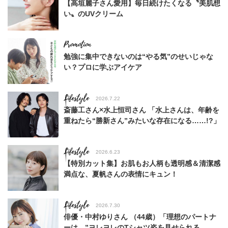
【高垣麗子さん愛用】毎日続けたくなる〝美肌想
い〟のUVクリーム
勉強に集中できないのは“やる気”のせいじゃな
い？プロに学ぶアイケア
Lifestyle
2026.7.22
斎藤工さん×水上恒司さん 「水上さんは、年齢を
重ねたら“勝新さん”みたいな存在になる……!?」
Lifestyle
2026.6.23
【特別カット集】お肌もお人柄も透明感＆清潔感
満点な、夏帆さんの表情にキュン！
Lifestyle
2026.7.30
俳優・中村ゆりさん （44歳）「理想のパートナ
ーは、”ヨレヨレのTシャツ姿を見せられる