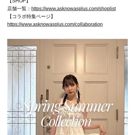
【SHOP】
店舗一覧：
https://www.asknowasplus.com/shoplist
【コラボ特集ページ】
https://www.asknowasplus.com/collaboration