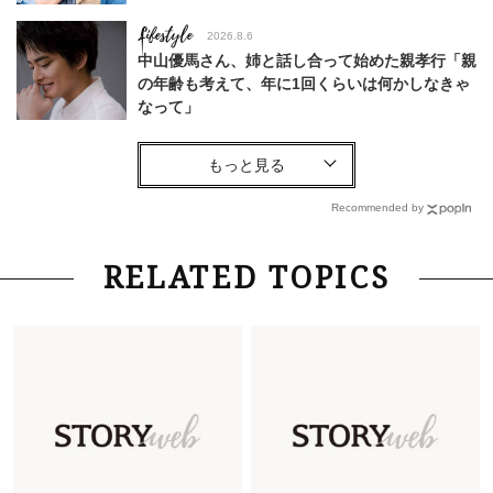
Lifestyle
2026.8.6
中山優馬さん、姉と話し合って始めた親孝行「親
の年齢も考えて、年に1回くらいは何かしなきゃ
なって」
Lifestyle
2026.7.29
「お若いですね」は褒め言葉？“若い＝美しい”と
錯覚させる社会の危うさ【上野千鶴子のジェンダ
Recommended by
ーレス連載22】
Lifestyle
2026.8.6
RELATED TOPICS
26年夏の【開運アクション】は”ひと拭き”習
慣！「金運アップ→トイレ、じゃあ底上げ運
は？」
Lifestyle
2026.5.22
梅宮アンナさん 電撃婚から1年、家族の価値観
を育み中「理想の暮らしよりも今の心地よさを選
んだ」