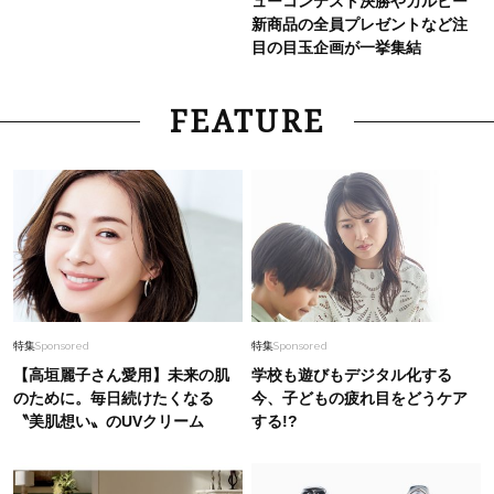
ューコンテスト決勝やカルビー
新商品の全員プレゼントなど注
目の目玉企画が一挙集結
FEATURE
特集
Sponsored
特集
Sponsored
【高垣麗子さん愛用】未来の肌
学校も遊びもデジタル化する
のために。毎日続けたくなる
今、子どもの疲れ目をどうケア
〝美肌想い〟のUVクリーム
する!?