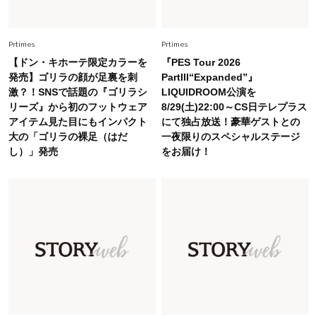
Fashion
2026.6.12
中村ゆりさん「40代になり、やっと“仕事以外の
幸福感”に目が向いた」ライフスタイルも、服も
Prtimes
Prtimes
【ドン・キホーテ限定カラーを
『PES Tour 2026
Fashion
発売】ゴリラの顔が足裏を刺
PartIII“Expanded”』
2026.7.16
激？！SNSで話題の『ゴリラシ
LIQUIDROOM公演を
白黒でもこんなに華やぐ！40代、夏の「甘めト
リーズ』から初のフットウェア
8/29(土)22:00～CS日テレプラス
ップス×パンツ」コーデ〈3選〉
アイテム見た目にもインパクト
にて独占放送！豪華ゲストとの
大の「ゴリラの裸足（はだ
一夜限りのスペシャルステージ
Fashion
し）」発売
をお届け！
2026.5.29
40代の夏通勤はこれ１着！「きちんと感」も
「オシャレ」も整うトレンドトップス〈4選〉
Fashion
2026.5.29
今、40代の「メガネ＆サングラス」のトレンド
に更新あり！“黒ぶち以外”が新定番に
Fashion
2026.8.5
オシャレ40代の【ワンピ＆オールインワン】最