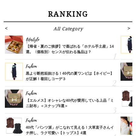
RANKING
All Category
Lifestyle
【帰省・夏のご挨拶】で喜ばれる「ホテル手土産」14
選。〈価格別〉センスが伝わる逸品は？
Fashion
黒より断然垢抜ける！40代の夏ワンピは【ネイビー】
が正解！着回しコーデ３
Fashion
【エルメス】オシャレな40代が愛用している上品「ミ
ニ財布」＜スナップ6選＞
Fashion
40代「パンツ派」がこなれて見える！大草直子さんイ
チ押し、ラク可愛い【トップス】4選