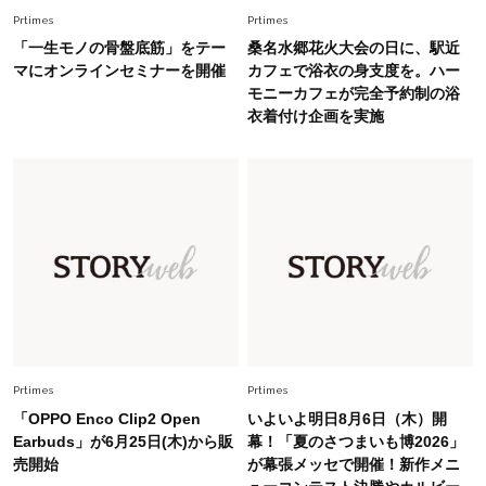
旬着こなし3選。地味見え回避のコツは「バッグ
Prtimes
Prtimes
選び」！
「一生モノの骨盤底筋」をテー
桑名水郷花火大会の日に、駅近
マにオンラインセミナーを開催
カフェで浴衣の身支度を。ハー
Fashion
2026.7.31
モニーカフェが完全予約制の浴
【40代のTシャツコーデ】超ビッグサイズ×きれ
衣着付け企画を実施
いめハーフパンツでモードに昇華
Fashion
2026.7.9
スタイリストが本気で推す！40代がほどよく華
やぐ【甘め黒アイテム】3選
Fashion
2026.7.25
26年夏は「小ぶり」が大流行中！人と被らない
【最旬かごバッグ】6選
Prtimes
Prtimes
「OPPO Enco Clip2 Open
いよいよ明日8月6日（木）開
Earbuds」が6月25日(木)から販
幕！「夏のさつまいも博2026」
売開始
が幕張メッセで開催！新作メニ