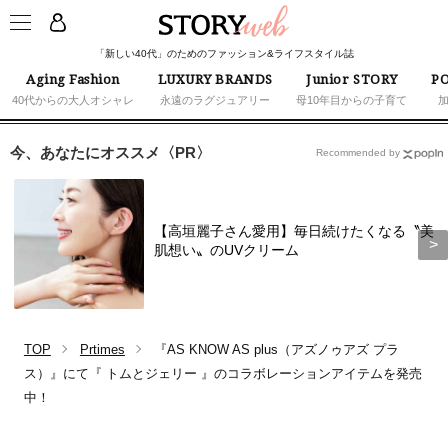
「新しい40代」のためのファッション&ライフスタイル誌
Aging Fashion
LUXURY BRANDS
Junior STORY
PO
40代からの大人オシャレ
永遠のラグジュアリー
母10年目からの子育て
今、あなたにオススメ〈PR〉
Recommended by
【高垣麗子さん愛用】毎日続けたくなる〝美
肌想い〟のUVクリーム
TOP
Prtimes
『AS KNOW AS plus（アズノゥアズ プラ
ス）』にて『 トムとジェリー 』のコラボレーションアイテムを発売
中！