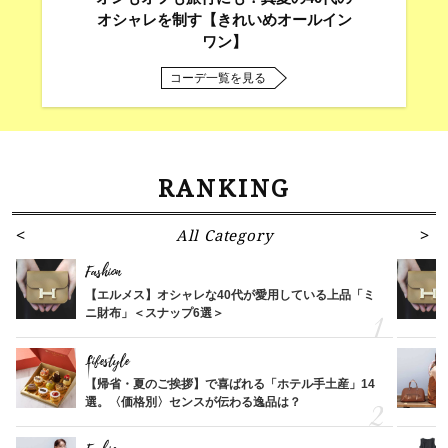
オシャレを制す【きれいめオールイン
ワン】
コーデ一覧を見る
RANKING
All Category
Fashion
【エルメス】オシャレな40代が愛用している上品「ミ
ニ財布」＜スナップ6選＞
Lifestyle
【帰省・夏のご挨拶】で喜ばれる「ホテル手土産」14
選。〈価格別〉センスが伝わる逸品は？