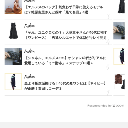
Fashion
【エルメスのバッグ】気負わず日常に使えるモデル
は？蛯原友里さんと探す「最旬名品」4選
Fashion
「それ、ユニクロなの？」大草直子さんが40代に推す
【ワンピース】！秀逸シルエットで体型がキレイ見え
Fashion
【シャネル、エルメスetc.】オシャレ40代がリアルに
愛用している「ミニ財布」＜スナップ18選＞
Fashion
黒より断然垢抜ける！40代の夏ワンピは【ネイビー】
が正解！着回しコーデ３
Recommended by