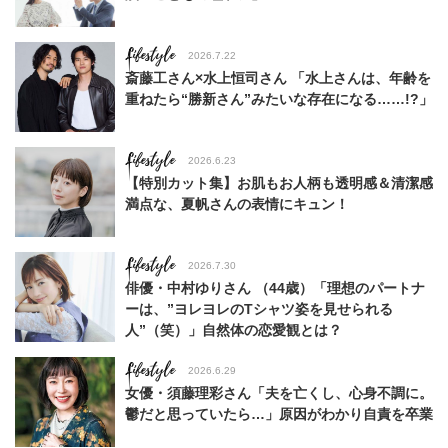
Lifestyle
2026.7.22
斎藤工さん×水上恒司さん 「水上さんは、年齢を
重ねたら“勝新さん”みたいな存在になる……!?」
Lifestyle
2026.6.23
【特別カット集】お肌もお人柄も透明感＆清潔感
満点な、夏帆さんの表情にキュン！
Lifestyle
2026.7.30
俳優・中村ゆりさん （44歳）「理想のパートナ
ーは、”ヨレヨレのTシャツ姿を見せられる
人”（笑）」自然体の恋愛観とは？
Lifestyle
2026.6.29
女優・須藤理彩さん「夫を亡くし、心身不調に。
鬱だと思っていたら…」原因がわかり自責を卒業