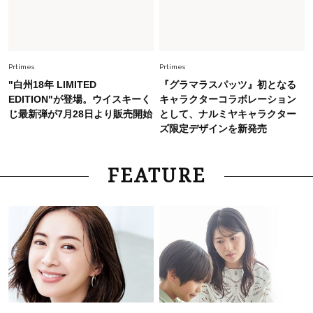
Fashion
2026.7.9
スタイリストが本気で推す！40代がほどよく華
やぐ【甘め黒アイテム】3選
Prtimes
Prtimes
"白州18年 LIMITED
『グラマラスパッツ』初となる
EDITION"が登場。ウイスキーく
キャラクターコラボレーション
じ最新弾が7月28日より販売開始
として、ナルミヤキャラクター
ズ限定デザインを新発売
FEATURE