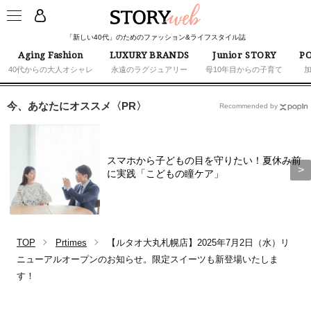
「新しい40代」のためのファッション&ライフスタイル誌
Aging Fashion
LUXURY BRANDS
Junior STORY
PO
40代からの大人オシャレ
永遠のラグジュアリー
母10年目からの子育て
今、あなたにオススメ〈PR〉
Recommended by
スマホから子どもの目を守りたい！夏休み前
に実践「こどもの瞳ケア」
TOP
Prtimes
【ルタオ大丸札幌店】2025年7月2日（水）リ
ニューアルオープンのお知らせ。限定スイーツも新登場いたしま
す！