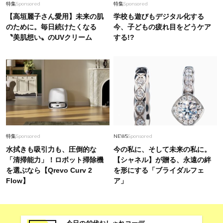
特集
Sponsored
特集
Sponsored
【高垣麗子さん愛用】未来の肌
学校も遊びもデジタル化する
のために。毎日続けたくなる
今、子どもの疲れ目をどうケア
〝美肌想い〟のUVクリーム
する!?
特集
Sponsored
NEWS
Sponsored
水拭きも吸引力も、圧倒的な
今の私に、そして未来の私に。
「清掃能力」！ロボット掃除機
【シャネル】が贈る、永遠の絆
を選ぶなら【Qrevo Curv 2
を形にする「ブライダルフェ
Flow】
ア」