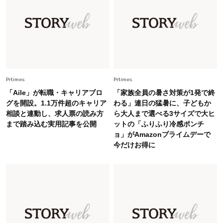
ップス×パンツ」コーデ〈3選〉
Fashion
2026.5.29
40代の夏通勤はこれ１着！「きちんと感」も
「オシャレ」も整うトレンドトップス〈4選〉
Prtimes
Prtimes
Fashion
2026.6.26
「Aile」が転職・キャリアブロ
「家族全員の暑さ対策が1発で終
初夏はこれさえあれば！40代は【淡色ワンピ】
グを開設。1.1万件超のキャリア
わる」連日の猛暑に、子どもか
で即涼しげ＆上品見え〈3選〉
相談と連動し、求人票の読み方
ら大人まで選べる3サイズで大ヒ
まで踏み込む実用記事を公開
ットの「ふりふり冷感ポンチ
ョ」がAmazonプライムデーで
Fashion
2026.8.5
今だけお得に
オシャレ40代の【ワンピ＆オールインワン】最
旬着こなし3選。地味見え回避のコツは「バッグ
選び」！
Fashion
2026.7.31
【40代のTシャツコーデ】超ビッグサイズ×きれ
いめハーフパンツでモードに昇華