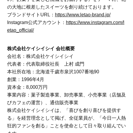
の大地に根差したスイーツを創り続けております。
ブランドサイトURL：
https://www.letao-brand.jp/
Instagram公式アカウント：
https://www.instagram.com/l
etao_official/
株式会社ケイシイシイ
会社概要
会社名：株式会社ケイシイシイ
代表者：代表取締役社長 上村 成門
本社所在地：北海道千歲市泉沢1007番地90
創業：1996年4月
資本金：8,000万円
事業内容：菓子製造事業、卸売事業、小売事業（店舗及
びカフェの運営）、通信販売事業
株式会社ケイシイシイは、「喜びを創り喜びを提供す
る」を経営理念として掲げ、全従業員が、「今日一人熱
狂的ファンを創る」ことを使命として日々取り組んでい