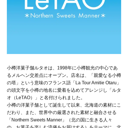
小樽洋菓子舗ルタオは、1998年に小樽観光の中心であ
るメルヘン交差点にオープン。店名は、「親愛なる小樽
の塔」という意味のフランス語「La Tour Amitie Otaru」
の頭文字を小樽の地名に愛着を込めてアレンジし「ルタ
オ（LeTAO）」と名付けられました。
小樽の洋菓子舗として誕生して以来、北海道の素材にこ
だわり、また、世界中の厳選された素材と融合させる
「Northern Sweets Manner」（北の国に生きる人々
の、お菓子を楽しむ流儀をお届けする）をテーマに、北