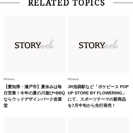
RELATED TOPICS
「お若いですね」は褒め言葉？“若い＝美しい”と
錯覚させる社会の危うさ【上野千鶴子のジェンダ
ーレス連載22】
Lifestyle
2026.7.29
「人間、役に立たなきゃ生きてちゃいかんか？」
上野千鶴子先生が問い直す“理想の老後”の呪縛
【ジェンダー連載23】
Lifestyle
2026.8.6
26年夏の【開運アクション】は”ひと拭き”習
慣！「金運アップ→トイレ、じゃあ底上げ運
Prtimes
Prtimes
は？」
【愛知県・瀬戸市】夏休みは毎
JR池袋駅など「ポケピース POP
Fashion
日営業！今年の夏の川遊び×BBQ
UP STORE BY FLOWERING」
2026.6.12
ならウッドデザインパーク岩屋
にて、スポーツテーマの新商品
中村ゆりさん「40代になり、やっと“仕事以外の
堂
を7月中旬から先行発売！
幸福感”に目が向いた」ライフスタイルも、服も
Fashion
2026.7.16
白黒でもこんなに華やぐ！40代、夏の「甘めト