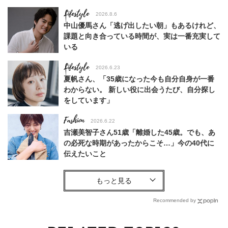
Lifestyle
2026.8.6
中山優馬さん「逃げ出したい朝」もあるけれど、
課題と向き合っている時間が、実は一番充実して
いる
Lifestyle
2026.6.23
夏帆さん、「35歳になった今も自分自身が一番
わからない。 新しい役に出会うたび、自分探し
をしています」
Fashion
2026.6.22
吉瀬美智子さん51歳「離婚した45歳。でも、あ
の必死な時期があったからこそ…」今の40代に
伝えたいこと
Fashion
2026.8.6
【40代コンサバ派】白Tシャツは「パール×ゴー
ルドアクセ」を合わせるのが正解！〈大野真理子
Recommended by
さん×佐藤佳菜子さん〉
Lifestyle
2026.7.29