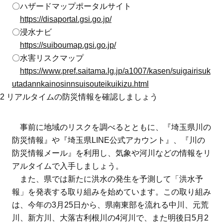
〇ハザードマップポータルサイト
https://disaportal.gsi.go.jp/
〇浸水ナビ
https://suiboumap.gsi.go.jp/
〇水害リスクマップ
https://www.pref.saitama.lg.jp/a1007/kasen/suigairisuk
utadannkainosinnsuisouteikuikizu.html
2 リアルタイムの防災情報を確認しましょう
事前に地域のリスクを調べるとともに、『埼玉県川の
防災情報』や『埼玉県LINE公式アカウント』、『川の
防災情報メール』を利用し、気象や河川などの情報をリ
アルタイムで入手しましょう。
また、県では新たに洪水の発生を予測して「洪水予
報」を発表する取り組みを始めています。この取り組み
は、今年の3月25日から、県南東部を流れる中川、元荒
川、新方川、大落古利根川の4河川で、また明後日5月2