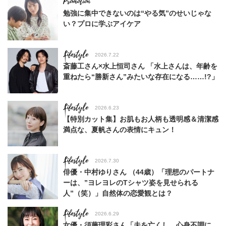
勉強に集中できないのは“やる気”のせいじゃな
い？プロに学ぶアイケア
Lifestyle
2026.7.22
斎藤工さん×水上恒司さん 「水上さんは、年齢を
重ねたら“勝新さん”みたいな存在になる……!?」
Lifestyle
2026.6.23
【特別カット集】お肌もお人柄も透明感＆清潔感
満点な、夏帆さんの表情にキュン！
Lifestyle
2026.7.30
俳優・中村ゆりさん （44歳）「理想のパートナ
ーは、”ヨレヨレのTシャツ姿を見せられる
人”（笑）」自然体の恋愛観とは？
Lifestyle
2026.6.29
女優・須藤理彩さん「夫を亡くし、心身不調に。