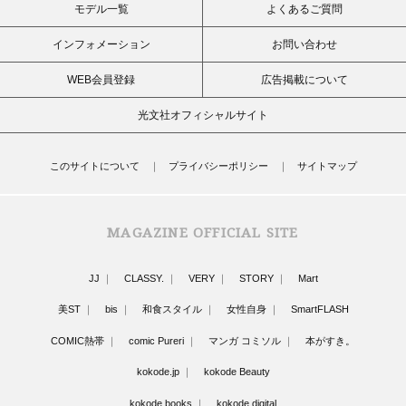
モデル一覧
よくあるご質問
インフォメーション
お問い合わせ
WEB会員登録
広告掲載について
光文社オフィシャルサイト
このサイトについて
プライバシーポリシー
サイトマップ
MAGAZINE OFFICIAL SITE
JJ
CLASSY.
VERY
STORY
Mart
美ST
bis
和食スタイル
女性自身
SmartFLASH
COMIC熱帯
comic Pureri
マンガ コミソル
本がすき。
kokode.jp
kokode Beauty
kokode books
kokode digital