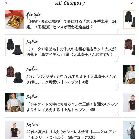
All Category
Lifestyle
【帰省・夏のご挨拶】で喜ばれる「ホテル手土産」14
選。〈価格別〉センスが伝わる逸品は？
Fashion
【ユニクロ名品も】お手入れも着心地もラク！大人が
洒落る「黒アイテム」4選〈大草直子さんおすすめ〉
Fashion
40代「パンツ派」がこなれて見える！大草直子さんイ
チ押し、ラク可愛い【トップス】4選
Fashion
『ジャケットの中に何着る？』の正解！普通のTシャツ
よりキレイ見えする【上品トップス】4選
Fashion
40代の夏旅に！1枚でオシャレ＆快適【ユニクロ アン
ド セシリー バンセン】〈新作コーデ3選〉