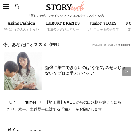
「新しい40代」のためのファッション&ライフスタイル誌
Aging Fashion
LUXURY BRANDS
Junior STORY
PO
40代からの大人オシャレ
永遠のラグジュアリー
母10年目からの子育て
今、あなたにオススメ〈PR〉
Recommended by
勉強に集中できないのは“やる気”のせいじゃ
ない？プロに学ぶアイケア
TOP
Prtimes
【埼玉県】6月1日からの出水期を迎えるにあ
たり、水害、土砂災害に対する「備え」をお願いします