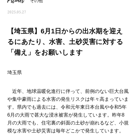
Prtimes
その他
2025.05.27
【埼玉県】6月1日からの出水期を迎え
るにあたり、水害、土砂災害に対する
「備え」をお願いします
埼玉県
近年、地球温暖化進行に伴って、前例のない巨大台風
や集中豪雨による水害の発生リスクは年々高まっていま
ママとパパに贈る「ジェンダーレ
人気の40代髪型・ヘア
す。県内でも過去には、令和元年東日本台風や令和5年
ス学」
タログ
6月の大雨で甚大な浸水被害が発生しています。昨年8
月の大雨でも、住宅裏の斜面の土砂が崩れるなど、小規
模な水害や土砂災害は毎年どこかで発生しています。