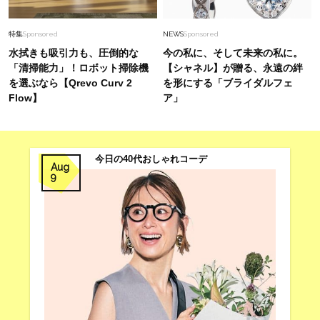
特集
Sponsored
NEWS
Sponsored
水拭きも吸引力も、圧倒的な
今の私に、そして未来の私に。
「清掃能力」！ロボット掃除機
【シャネル】が贈る、永遠の絆
を選ぶなら【Qrevo Curv 2
を形にする「ブライダルフェ
Flow】
ア」
今日の40代おしゃれコーデ
Aug
9