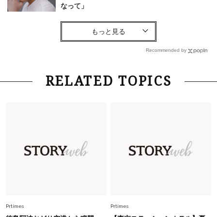
なって」
Lifestyle
2026.8.6
26年夏の【開運アクション】は”ひと拭き”習
慣！「金運アップ→トイレ、じゃあ底上げ運
Recommended by
は？」
Fashion
2026.6.12
RELATED TOPICS
中村ゆりさん「40代になり、やっと“仕事以外の
幸福感”に目が向いた」ライフスタイルも、服も
Fashion
2026.5.29
40代の夏通勤はこれ１着！「きちんと感」も
「オシャレ」も整うトレンドトップス〈4選〉
Fashion
2026.7.16
白黒でもこんなに華やぐ！40代、夏の「甘めト
ップス×パンツ」コーデ〈3選〉
Prtimes
Prtimes