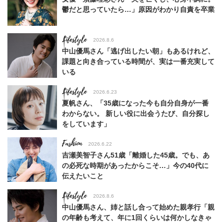
鬱だと思っていたら…」原因がわかり自責を卒業
Lifestyle
2026.8.6
中山優馬さん「逃げ出したい朝」もあるけれど、
課題と向き合っている時間が、実は一番充実して
いる
Lifestyle
2026.6.23
夏帆さん、「35歳になった今も自分自身が一番
わからない。 新しい役に出会うたび、自分探し
をしています」
Fashion
2026.6.22
吉瀬美智子さん51歳「離婚した45歳。でも、あ
の必死な時期があったからこそ…」今の40代に
伝えたいこと
Lifestyle
2026.8.6
中山優馬さん、姉と話し合って始めた親孝行「親
の年齢も考えて、年に1回くらいは何かしなきゃ