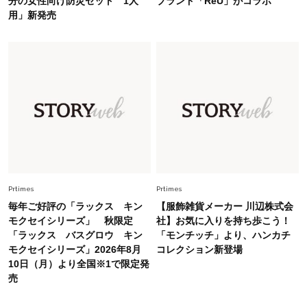
分の女性向け防災セット 1人
ブランド「ReU」がコラボ
26年夏は「小ぶり」が大流行中！人と被らない
用」新発売
【最旬かごバッグ】6選
Fashion
2026.7.2
【40代夏コーデ】猛暑でも快適＆上品に！体型
カバーも叶う厳選アイテム〈13選〉
Fashion
2026.7.27
どんな顔タイプにも合う！40代にカジュアルす
ぎない【キャップ＆ハット】4選
Prtimes
Prtimes
毎年ご好評の「ラックス キン
【服飾雑貨メーカー 川辺株式会
モクセイシリーズ」 秋限定
社】お気に入りを持ち歩こう！
「ラックス バスグロウ キン
「モンチッチ」より、ハンカチ
モクセイシリーズ」2026年8月
コレクション新登場
10日（月）より全国※1で限定発
売