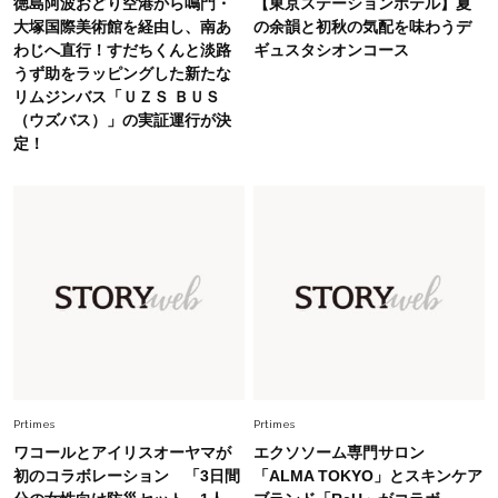
徳島阿波おどり空港から鳴門・
【東京ステーションホテル】夏
Fashion
大塚国際美術館を経由し、南あ
の余韻と初秋の気配を味わうデ
2026.6.26
わじへ直行！すだちくんと淡路
ギュスタシオンコース
初夏はこれさえあれば！40代は【淡色ワンピ】
うず助をラッピングした新たな
で即涼しげ＆上品見え〈3選〉
リムジンバス「ＵＺＳ ＢＵＳ
（ウズバス）」の実証運行が決
Fashion
定！
2026.5.29
今、40代の「メガネ＆サングラス」のトレンド
に更新あり！“黒ぶち以外”が新定番に
Fashion
2026.8.5
オシャレ40代の【ワンピ＆オールインワン】最
旬着こなし3選。地味見え回避のコツは「バッグ
選び」！
Fashion
2026.7.9
スタイリストが本気で推す！40代がほどよく華
やぐ【甘め黒アイテム】3選
Prtimes
Prtimes
ワコールとアイリスオーヤマが
エクソソーム専門サロン
初のコラボレーション 「3日間
「ALMA TOKYO」とスキンケア
Fashion
2026.7.25