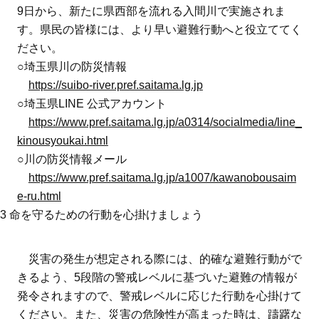
9日から、新たに県西部を流れる入間川で実施されま
す。県民の皆様には、より早い避難行動へと役立ててく
ださい。
○埼玉県川の防災情報
https://suibo-river.pref.saitama.lg.jp
○埼玉県LINE 公式アカウント
https://www.pref.saitama.lg.jp/a0314/socialmedia/line_
kinousyoukai.html
○川の防災情報メール
https://www.pref.saitama.lg.jp/a1007/kawanobousaim
e-ru.html
3 命を守るための行動を心掛けましょう
災害の発生が想定される際には、的確な避難行動がで
きるよう、5段階の警戒レベルに基づいた避難の情報が
発令されますので、警戒レベルに応じた行動を心掛けて
ください。また、災害の危険性が高まった時は、躊躇な