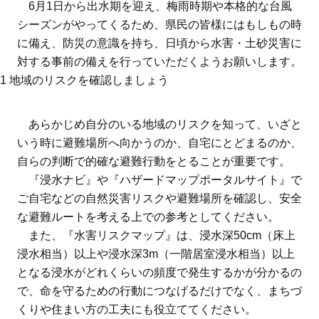
6月1日から出水期を迎え、梅雨時期や本格的な台風
シーズンがやってくるため、県民の皆様にはもしもの時
に備え、防災の意識を持ち、日頃から水害・土砂災害に
対する事前の備えを行っていただくようお願いします。
1 地域のリスクを確認しましょう
あらかじめ自分のいる地域のリスクを知って、いざと
いう時に避難場所へ向かうのか、自宅にとどまるのか、
自らの判断で的確な避難行動をとることが重要です。
『浸水ナビ』や『ハザードマップポータルサイト』で
ご自宅などの自然災害リスクや避難場所を確認し、安全
な避難ルートを考える上での参考としてください。
また、『水害リスクマップ』は、浸水深50cm（床上
浸水相当）以上や浸水深3m（一階居室浸水相当）以上
となる浸水がどれくらいの頻度で発生するかが分かるの
で、命を守るための行動につなげるだけでなく、まちづ
くりや住まい方の工夫にも役立ててください。