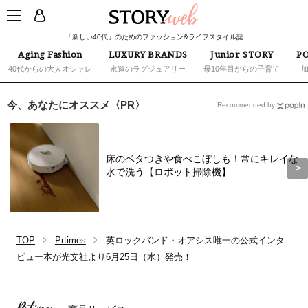
「新しい40代」のためのファッション&ライフスタイル誌
Aging Fashion
LUXURY BRANDS
Junior STORY
PO
40代からの大人オシャレ
永遠のラグジュアリー
母10年目からの子育て
今、あなたにオススメ〈PR〉
Recommended by
床のベタつきや食べこぼしも！常にキレイな
水で洗う【ロボット掃除機】
TOP
Prtimes
英ロックバンド・オアシス唯一の公式インタ
ビュー本が光文社より6月25日（水）発売！