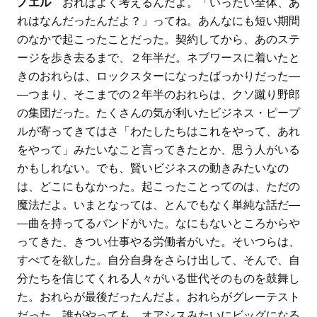
ノエル
おれはよく考えるんだよ。「いったい全体、あ
れはなんだったんだよ？」ってね。あんなにも短い期間
のなかで起こったことだった。契約してから、あのステ
ージを歩き去るまで、２年半だ。ネブワースに着いたと
きのおれらは、ロックスターになったばっかりだった―
―つまり、そこまでの２年半のおれらは、クソ蹴り野郎
の集団だった。たくさんの気が利いたビジネス・ピープ
ルが寄ってきてはさ「わたしたちはこれをやって、あれ
をやって」みたいなこと言ってきたとか、思う人がいる
かもしれない。でも、賢いビジネスの動きみたいなの
は、どこにもなかった。起こったことってのは、ただの
魔法だよ。いまとなっては、とんでもなく単純な話だ―
―曲を持ってるバンドがいた。なにもないところからや
ってきた、きつい仕事やる労働者がいた。そいつらは、
すべてを欲した。自分自身をさらけ出して、そんで、自
分たちを信じてくれる人々がいる世代そのものを鼓舞し
た。おれらが最後だったんだよ。おれらがグレーテスト
だった。誰がやっても、オアシスみたいにビッグになる