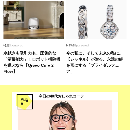
特集
Sponsored
NEWS
Sponsored
水拭きも吸引力も、圧倒的な
今の私に、そして未来の私に。
「清掃能力」！ロボット掃除機
【シャネル】が贈る、永遠の絆
を選ぶなら【Qrevo Curv 2
を形にする「ブライダルフェ
Flow】
ア」
今日の40代おしゃれコーデ
Aug
8