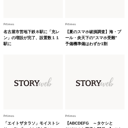
に更新あり！“黒ぶち以外”が新定番に
Fashion
2026.8.5
オシャレ40代の【ワンピ＆オールインワン】最
Prtimes
Prtimes
旬着こなし3選。地味見え回避のコツは「バッグ
名古屋市営地下鉄８駅に「充レ
【夏のスマホ破損調査】海・プ
選び」！
ン」の増設が完了、設置数１１
ール・炎天下の“スマホ受難”
駅に
予備機準備はわずか1割
Fashion
2026.7.31
【40代のTシャツコーデ】超ビッグサイズ×きれ
いめハーフパンツでモードに昇華
Fashion
2026.7.9
スタイリストが本気で推す！40代がほどよく華
やぐ【甘め黒アイテム】3選
Fashion
2026.7.25
26年夏は「小ぶり」が大流行中！人と被らない
Prtimes
Prtimes
【最旬かごバッグ】6選
「エイトザタラソ」モイストシ
【ABCDEFG ～タケシと