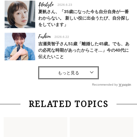
Lifestyle
2026.6.23
夏帆さん、「35歳になった今も自分自身が一番
わからない。 新しい役に出会うたび、自分探し
をしています」
Fashion
2026.6.22
吉瀬美智子さん51歳「離婚した45歳。でも、あ
の必死な時期があったからこそ…」今の40代に
伝えたいこと
Fashion
2026.8.6
【40代コンサバ派】白Tシャツは「パール×ゴー
ルドアクセ」を合わせるのが正解！〈大野真理子
Recommended by
さん×佐藤佳菜子さん〉
Lifestyle
2026.7.29
RELATED TOPICS
「お若いですね」は褒め言葉？“若い＝美しい”と
錯覚させる社会の危うさ【上野千鶴子のジェンダ
ーレス連載22】
Lifestyle
2026.8.6