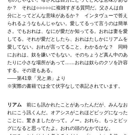
か？ それは○○○○○に複雑すぎる質問だ。父さんは自
分にとってどんな意味があるか？ インタヴューで答え
られるようなもんじゃない。愛してるって言うのは簡単
さ。でもおれは、なにが愛だか知ってる。おれは妻を愛
してる。それが愛だとしたら、おれはたしかにリアムを
愛してない。おれが言ってること、わかるかな？ 同時
におれは、奴を嫌いでもない。そのちょうど真ん中のあ
たりに小さな場所があって……おれは奴らのクソを許容
する。その逆もある。
――第41章「兄と弟」より
※実際の書籍では全て伏字なしで表記されています。
リアム
前にも訊かれたことがあったんだが、みんなお
れにこう訊くんだ。オアシスがこれほどビッグになった
ことに、驚きましたかって。ノー。おれら、もっとビッ
グになると思ってたよ。おれの頭のなかではな。