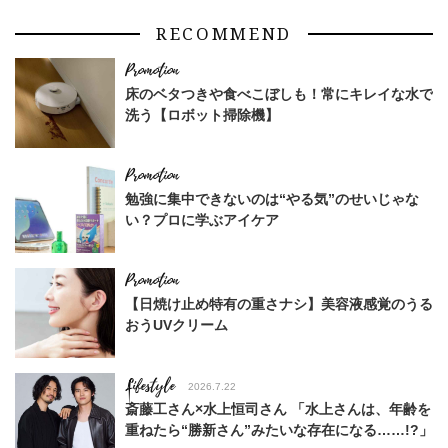
RECOMMEND
床のベタつきや食べこぼしも！常にキレイな水で
洗う【ロボット掃除機】
勉強に集中できないのは“やる気”のせいじゃな
い？プロに学ぶアイケア
【日焼け止め特有の重さナシ】美容液感覚のうる
おうUVクリーム
Lifestyle
2026.7.22
斎藤工さん×水上恒司さん 「水上さんは、年齢を
重ねたら“勝新さん”みたいな存在になる……!?」