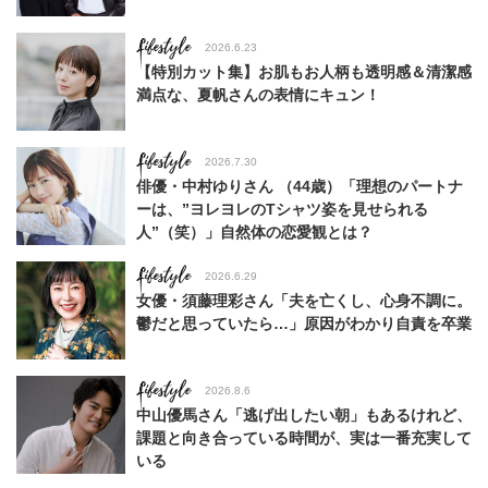
Lifestyle
2026.6.23
【特別カット集】お肌もお人柄も透明感＆清潔感
満点な、夏帆さんの表情にキュン！
Lifestyle
2026.7.30
俳優・中村ゆりさん （44歳）「理想のパートナ
ーは、”ヨレヨレのTシャツ姿を見せられる
人”（笑）」自然体の恋愛観とは？
Lifestyle
2026.6.29
女優・須藤理彩さん「夫を亡くし、心身不調に。
鬱だと思っていたら…」原因がわかり自責を卒業
Lifestyle
2026.8.6
中山優馬さん「逃げ出したい朝」もあるけれど、
課題と向き合っている時間が、実は一番充実して
いる