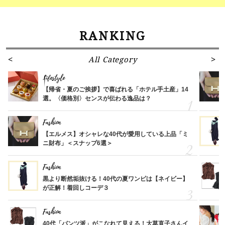
RANKING
All Category
Lifestyle
【帰省・夏のご挨拶】で喜ばれる「ホテル手土産」14
選。〈価格別〉センスが伝わる逸品は？
Fashion
【エルメス】オシャレな40代が愛用している上品「ミ
ニ財布」＜スナップ6選＞
Fashion
黒より断然垢抜ける！40代の夏ワンピは【ネイビー】
が正解！着回しコーデ３
Fashion
40代「パンツ派」がこなれて見える！大草直子さんイ