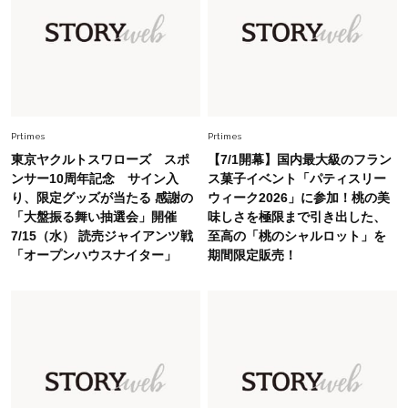
26年夏の【開運アクション】は”ひと拭き”習
慣！「金運アップ→トイレ、じゃあ底上げ運
は？」
Fashion
2026.6.12
中村ゆりさん「40代になり、やっと“仕事以外の
幸福感”に目が向いた」ライフスタイルも、服も
Prtimes
Prtimes
東京ヤクルトスワローズ スポ
【7/1開幕】国内最大級のフラン
Fashion
ンサー10周年記念 サイン入
ス菓子イベント「パティスリー
2026.7.16
り、限定グッズが当たる 感謝の
ウィーク2026」に参加！桃の美
白黒でもこんなに華やぐ！40代、夏の「甘めト
「大盤振る舞い抽選会」開催
味しさを極限まで引き出した、
ップス×パンツ」コーデ〈3選〉
7/15（水） 読売ジャイアンツ戦
至高の「桃のシャルロット」を
「オープンハウスナイター」
期間限定販売！
Fashion
2026.5.29
40代の夏通勤はこれ１着！「きちんと感」も
「オシャレ」も整うトレンドトップス〈4選〉
Fashion
2026.5.29
今、40代の「メガネ＆サングラス」のトレンド