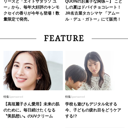
リーズと「エイトザタラソ ユ
QUONのお菓子な関係～】 こと
ー」から、毎年大好評のキンモ
しの夏はドバイチョコレート！
クセイの香りが今年も登場！数
JR名古屋タカシマヤ 「アムー
量限定で発売。
ル・デュ・ガトー」にて販売！
FEATURE
特集
Sponsored
特集
Sponsored
【高垣麗子さん愛用】未来の肌
学校も遊びもデジタル化する
のために。毎日続けたくなる
今、子どもの疲れ目をどうケア
〝美肌想い〟のUVクリーム
する!?