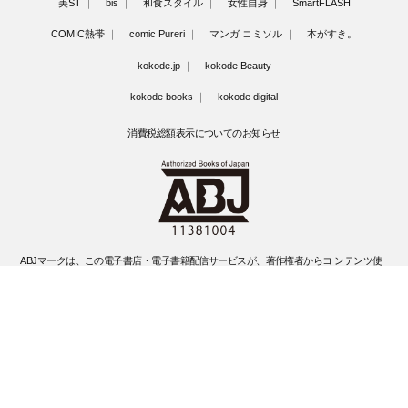
美ST
bis
和食スタイル
女性自身
SmartFLASH
COMIC熱帯
comic Pureri
マンガ コミソル
本がすき。
kokode.jp
kokode Beauty
kokode books
kokode digital
消費税総額表示についてのお知らせ
ABJマークは、この電子書店・電子書籍配信サービスが、著作権者からコ ンテンツ使
用許諾を得た正規版配信サービスであることを示す登録商標(登録 番号 第6091713号)
です。
ABJマークの詳細、ABJマークを掲示しているサービスの一覧はこちらです。
https://aebs.or.jp/
©Kobunsha Co., Ltd. All Rights Reserved.