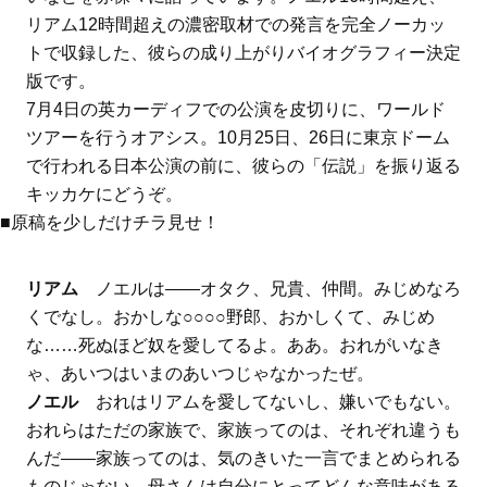
リアム12時間超えの濃密取材での発言を完全ノーカッ
トで収録した、彼らの成り上がりバイオグラフィー決定
版です。
7月4日の英カーディフでの公演を皮切りに、ワールド
ツアーを行うオアシス。10月25日、26日に東京ドーム
で行われる日本公演の前に、彼らの「伝説」を振り返る
キッカケにどうぞ。
■原稿を少しだけチラ見せ！
リアム
ノエルは――オタク、兄貴、仲間。みじめなろ
くでなし。おかしな○○○○野郎、おかしくて、みじめ
な……死ぬほど奴を愛してるよ。ああ。おれがいなき
ゃ、あいつはいまのあいつじゃなかったぜ。
ノエル
おれはリアムを愛してないし、嫌いでもない。
おれらはただの家族で、家族ってのは、それぞれ違うも
んだ――家族ってのは、気のきいた一言でまとめられる
ものじゃない。母さんは自分にとってどんな意味がある