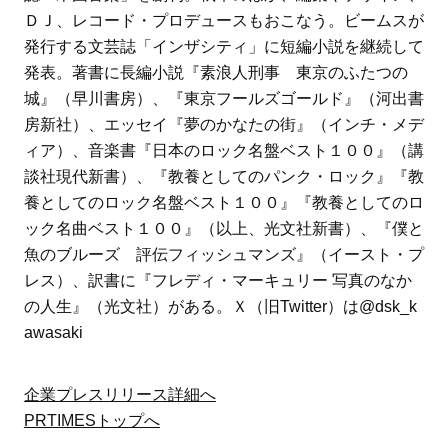
ＤＪ、レコード・プロデュースもおこなう。ビームスが
発行する文芸誌「インザシティ」に短編小説を継続して
発表。著書に長編小説『素浪人刑事 東京のふたつの
城』（早川書房）、『東京フールズゴールド』（河出書
房新社）、エッセイ『夢のかなたの街』（インチ・メデ
ィア）、音楽書『日本のロック名盤ベスト１００』（講
談社現代新書）、『教養としてのパンク・ロック』『教
養としてのロック名盤ベスト１００』『教養としてのロ
ック名曲ベスト１００』（以上、光文社新書）、『僕と
魚のブルーズ 評伝フィッシュマンズ』（イースト・プ
レス）、訳書に『フレディ・マーキュリー 写真のなか
の人生』（光文社）がある。Ｘ（旧Twitter）は@dsk_k
awasaki
企業プレスリリース詳細へ
PRTIMESトップへ