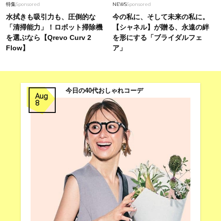
特集
Sponsored
NEWS
Sponsored
水拭きも吸引力も、圧倒的な
今の私に、そして未来の私に。
「清掃能力」！ロボット掃除機
【シャネル】が贈る、永遠の絆
を選ぶなら【Qrevo Curv 2
を形にする「ブライダルフェ
Flow】
ア」
今日の40代おしゃれコーデ
Aug
8