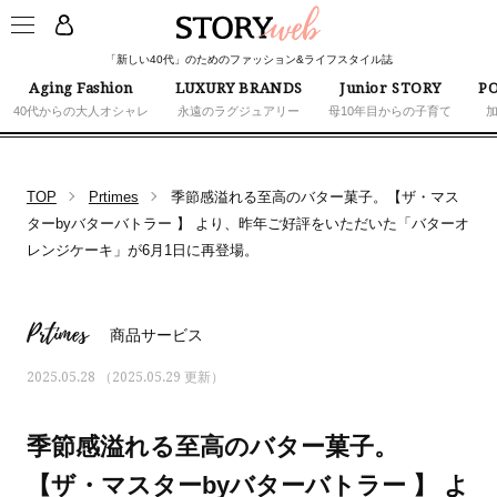
「新しい40代」のためのファッション&ライフスタイル誌
Aging Fashion
LUXURY BRANDS
Junior STORY
PO
40代からの大人オシャレ
永遠のラグジュアリー
母10年目からの子育て
TOP
Prtimes
季節感溢れる至高のバター菓子。【ザ・マス
ターbyバターバトラー 】 より、昨年ご好評をいただいた「バターオ
レンジケーキ」が6月1日に再登場。
Prtimes
商品サービス
2025.05.28 （2025.05.29 更新）
季節感溢れる至高のバター菓子。
【ザ・マスターbyバターバトラー 】 よ