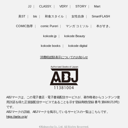
JJ
CLASSY.
VERY
STORY
Mart
美ST
bis
和食スタイル
女性自身
SmartFLASH
COMIC熱帯
comic Pureri
マンガ コミソル
本がすき。
kokode.jp
kokode Beauty
kokode books
kokode digital
消費税総額表示についてのお知らせ
ABJマークは、この電子書店・電子書籍配信サービスが、著作権者からコ ンテンツ使
用許諾を得た正規版配信サービスであることを示す登録商標(登録 番号 第6091713号)
です。
ABJマークの詳細、ABJマークを掲示しているサービスの一覧はこちらです。
https://aebs.or.jp/
©Kobunsha Co., Ltd. All Rights Reserved.