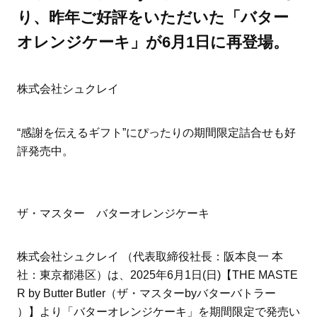
り、昨年ご好評をいただいた「バター
オレンジケーキ」が6月1日に再登場。
株式会社シュクレイ
“感謝を伝えるギフト”にぴったりの期間限定詰合せも好
評発売中。
ザ・マスター バターオレンジケーキ
ママとパパに贈る「ジェンダーレ
人気の40代髪型・ヘア
ス学」
タログ
株式会社シュクレイ （代表取締役社長：阪本良一 本
社：東京都港区）は、2025年6月1日(日)【THE MASTE
R by Butter Butler（ザ・マスターbyバターバトラー
）】より「バターオレンジケーキ」を期間限定で発売い