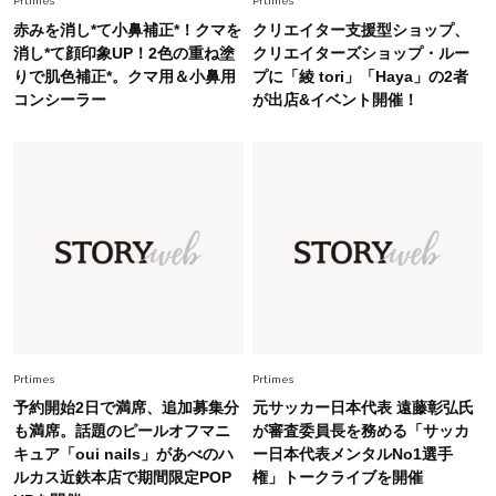
Prtimes
Prtimes
赤みを消し*て小鼻補正*！クマを
クリエイター支援型ショップ、
消し*て顔印象UP！2色の重ね塗
クリエイターズショップ・ルー
りで肌色補正*。クマ用＆小鼻用
プに「綾 tori」「Haya」の2者
コンシーラー
が出店&イベント開催！
Prtimes
Prtimes
予約開始2日で満席、追加募集分
元サッカー日本代表 遠藤彰弘氏
も満席。話題のピールオフマニ
が審査委員長を務める「サッカ
キュア「oui nails」があべのハ
ー日本代表メンタルNo1選手
ルカス近鉄本店で期間限定POP
権」トークライブを開催