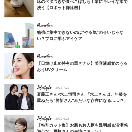
床のベタつきや食べこぼしも！常にキレイな水で
洗う【ロボット掃除機】
勉強に集中できないのは“やる気”のせいじゃな
い？プロに学ぶアイケア
【日焼け止め特有の重さナシ】美容液感覚のうる
おうUVクリーム
Lifestyle
2026.7.22
斎藤工さん×水上恒司さん 「水上さんは、年齢を
重ねたら“勝新さん”みたいな存在になる……!?」
Lifestyle
2026.6.23
【特別カット集】お肌もお人柄も透明感＆清潔感
満点な、夏帆さんの表情にキュン！