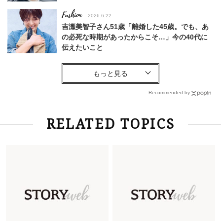
Fashion
2026.6.22
吉瀬美智子さん51歳「離婚した45歳。でも、あ
の必死な時期があったからこそ…」今の40代に
伝えたいこと
Fashion
2026.8.6
【40代コンサバ派】白Tシャツは「パール×ゴー
ルドアクセ」を合わせるのが正解！〈大野真理子
Recommended by
さん×佐藤佳菜子さん〉
Lifestyle
2026.7.29
RELATED TOPICS
「お若いですね」は褒め言葉？“若い＝美しい”と
錯覚させる社会の危うさ【上野千鶴子のジェンダ
ーレス連載22】
Lifestyle
2026.7.29
「人間、役に立たなきゃ生きてちゃいかんか？」
上野千鶴子先生が問い直す“理想の老後”の呪縛
【ジェンダー連載23】