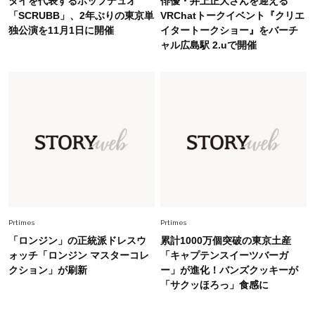
タイを代表するポップデュオ
俳優・井上正大さんを迎える
「オシャレ」も整うトレンドトップス〈4選〉
「SCRUBB」、2年ぶりの東京単
VRChatトークイベント『クリエ
独公演を11月1日に開催
イタートークショー』をバーチ
ャル広島駅 2.uで開催
Fashion
2026.6.26
初夏はこれさえあれば！40代は【淡色ワンピ】
で即涼しげ＆上品見え〈3選〉
Fashion
2026.8.5
オシャレ40代の【ワンピ＆オールインワン】最
旬着こなし3選。地味見え回避のコツは「バッグ
選び」！
Fashion
2026.7.31
【40代のTシャツコーデ】超ビッグサイズ×きれ
Prtimes
Prtimes
いめハーフパンツでモードに昇華
「ロンジン」の正統派ドレスウ
累計1000万個突破の東京土産
ォッチ「ロンジン マスターコレ
「キャプテンスイーツバーガ
クション」が刷新
ー」が進化！バンズクッキーが
「サクッほろっ」食感に