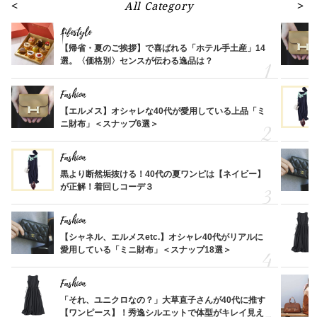
All Category
Lifestyle
【帰省・夏のご挨拶】で喜ばれる「ホテル手土産」14
選。〈価格別〉センスが伝わる逸品は？
Fashion
【エルメス】オシャレな40代が愛用している上品「ミ
ニ財布」＜スナップ6選＞
Fashion
黒より断然垢抜ける！40代の夏ワンピは【ネイビー】
が正解！着回しコーデ３
Fashion
【シャネル、エルメスetc.】オシャレ40代がリアルに
愛用している「ミニ財布」＜スナップ18選＞
Fashion
「それ、ユニクロなの？」大草直子さんが40代に推す
【ワンピース】！秀逸シルエットで体型がキレイ見え