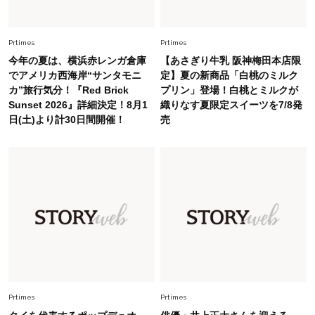
Lifestyle
2026.8.6
26年夏の【開運アクション】は”ひと拭き”習
慣！「金運アップ→トイレ、じゃあ底上げ運
Prtimes
Prtimes
は？」
今年の夏は、横浜赤レンガ倉庫
【あさぎり牛乳 阪神梅田本店限
Lifestyle
でアメリカ西海岸“サンタモニ
定】夏の新商品「白桃のミルク
2026.5.22
カ”旅行気分！『Red Brick
プリン」登場！白桃とミルクが
梅宮アンナさん 電撃婚から1年、家族の価値観
Sunset 2026』詳細決定！8月1
織りなす夏限定スイーツを7/8発
を育み中「理想の暮らしよりも今の心地よさを選
日(土)より計30日間開催！
売
んだ」
Fashion
2026.6.12
中村ゆりさん「40代になり、やっと“仕事以外の
幸福感”に目が向いた」ライフスタイルも、服も
Fashion
2026.7.16
白黒でもこんなに華やぐ！40代、夏の「甘めト
ップス×パンツ」コーデ〈3選〉
Fashion
Prtimes
Prtimes
2026.5.29
40代の夏通勤はこれ１着！「きちんと感」も