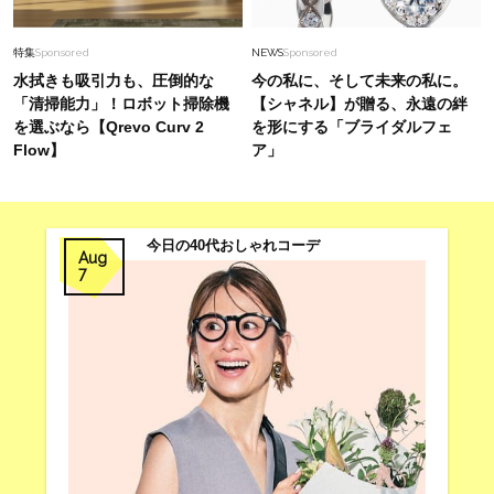
特集
Sponsored
NEWS
Sponsored
水拭きも吸引力も、圧倒的な
今の私に、そして未来の私に。
「清掃能力」！ロボット掃除機
【シャネル】が贈る、永遠の絆
を選ぶなら【Qrevo Curv 2
を形にする「ブライダルフェ
Flow】
ア」
今日の40代おしゃれコーデ
Aug
7