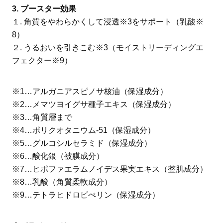
3. ブースター効果
１. 角質をやわらかくして浸透※3をサポート（乳酸※
8）
２. うるおいを引きこむ※3（モイストリーディングエ
フェクター※9）
※1…アルガニアスピノサ核油（保湿成分）
※2…メマツヨイグサ種子エキス（保湿成分）
※3…角質層まで
※4…ポリクオタニウム-51（保湿成分）
※5…グルコシルセラミド（保湿成分）
※6…酸化銀（被膜成分）
※7…ヒポファエラムノイデス果実エキス（整肌成分）
※8…乳酸（角質柔軟成分）
※9…テトラヒドロピぺリン（保湿成分）