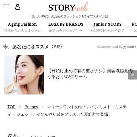
「新しい40代」のためのファッション&ライフスタイル誌
Aging Fashion
LUXURY BRANDS
Junior STORY
PO
40代からの大人オシャレ
永遠のラグジュアリー
母10年目からの子育て
今、あなたにオススメ〈PR〉
Recommended by
【日焼け止め特有の重さナシ】美容液感覚の
うるおうUVクリーム
TOP
Prtimes
マリークワントのオイルインミスト「ミステ
ィー ジェット」がひんやり感をプラスした夏処方で登場！