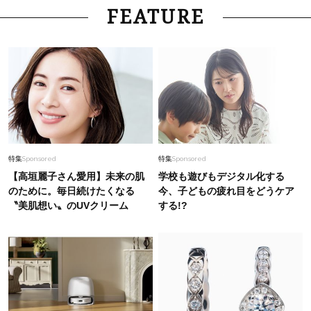
FEATURE
特集
Sponsored
特集
Sponsored
【高垣麗子さん愛用】未来の肌
学校も遊びもデジタル化する
のために。毎日続けたくなる
今、子どもの疲れ目をどうケア
〝美肌想い〟のUVクリーム
する!?