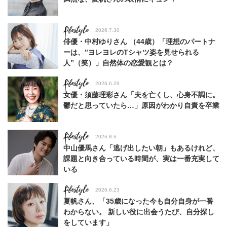
Lifestyle
2026.7.30
俳優・中村ゆりさん （44歳）「理想のパートナ
ーは、”ヨレヨレのTシャツ姿を見せられる
人”（笑）」自然体の恋愛観とは？
Lifestyle
2026.6.29
女優・須藤理彩さん「夫を亡くし、心身不調に。
鬱だと思っていたら…」原因がわかり自責を卒業
Lifestyle
2026.8.6
中山優馬さん「逃げ出したい朝」もあるけれど、
課題と向き合っている時間が、実は一番充実して
いる
Lifestyle
2026.6.23
夏帆さん、「35歳になった今も自分自身が一番
わからない。 新しい役に出会うたび、自分探し
をしています」