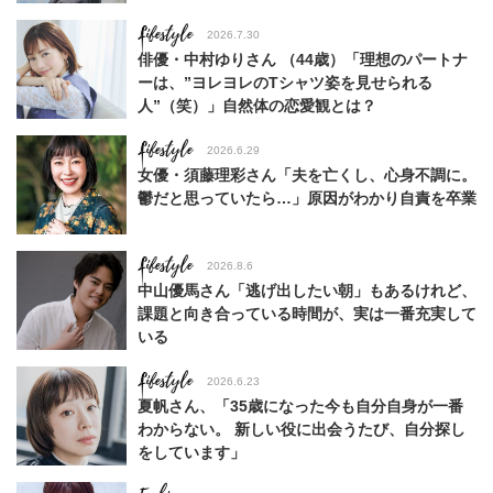
Lifestyle
2026.7.30
俳優・中村ゆりさん （44歳）「理想のパートナ
ーは、”ヨレヨレのTシャツ姿を見せられる
人”（笑）」自然体の恋愛観とは？
Lifestyle
2026.6.29
女優・須藤理彩さん「夫を亡くし、心身不調に。
鬱だと思っていたら…」原因がわかり自責を卒業
Lifestyle
2026.8.6
中山優馬さん「逃げ出したい朝」もあるけれど、
課題と向き合っている時間が、実は一番充実して
いる
Lifestyle
2026.6.23
夏帆さん、「35歳になった今も自分自身が一番
わからない。 新しい役に出会うたび、自分探し
をしています」