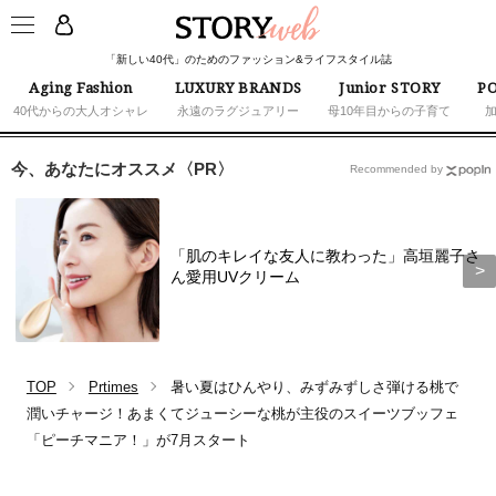
「新しい40代」のためのファッション&ライフスタイル誌
Aging Fashion
LUXURY BRANDS
Junior STORY
PO
40代からの大人オシャレ
永遠のラグジュアリー
母10年目からの子育て
今、あなたにオススメ〈PR〉
Recommended by
「肌のキレイな友人に教わった」高垣麗子さ
ん愛用UVクリーム
TOP
Prtimes
暑い夏はひんやり、みずみずしさ弾ける桃で
潤いチャージ！あまくてジューシーな桃が主役のスイーツブッフェ
「ピーチマニア！」が7月スタート