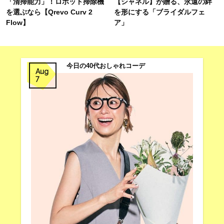
「清掃能力」！ロボット掃除機
【シャネル】が贈る、永遠の絆
を選ぶなら【Qrevo Curv 2
を形にする「ブライダルフェ
Flow】
ア」
今日の40代おしゃれコーデ
Aug
7