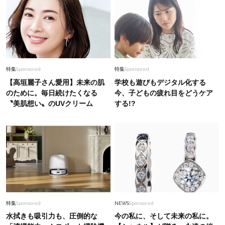
特集
Sponsored
特集
Sponsored
【高垣麗子さん愛用】未来の肌
学校も遊びもデジタル化する
のために。毎日続けたくなる
今、子どもの疲れ目をどうケア
〝美肌想い〟のUVクリーム
する!?
特集
Sponsored
NEWS
Sponsored
水拭きも吸引力も、圧倒的な
今の私に、そして未来の私に。