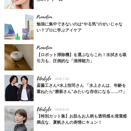
勉強に集中できないのは“やる気”のせいじゃな
い？プロに学ぶアイケア
【ロボット掃除機】を選ぶならこれ！水拭きも吸
引力も、圧倒的な「清掃能力」
Lifestyle
2026.7.22
斎藤工さん×水上恒司さん 「水上さんは、年齢を
重ねたら“勝新さん”みたいな存在になる……!?」
Lifestyle
2026.6.23
【特別カット集】お肌もお人柄も透明感＆清潔感
満点な、夏帆さんの表情にキュン！