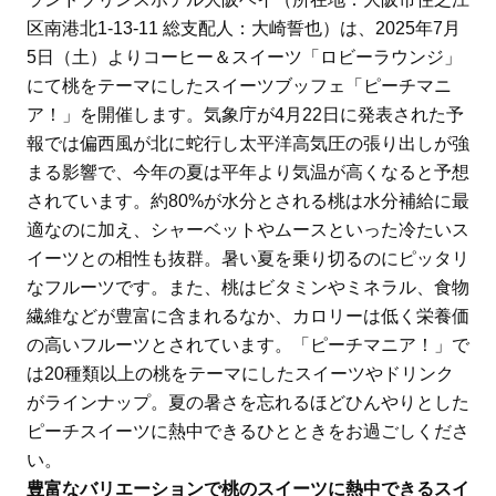
区南港北1-13-11 総支配人：大崎誓也）は、2025年7月
5日（土）よりコーヒー＆スイーツ「ロビーラウンジ」
にて桃をテーマにしたスイーツブッフェ「ピーチマニ
ア！」を開催します。気象庁が4月22日に発表された予
報では偏西風が北に蛇行し太平洋高気圧の張り出しが強
まる影響で、今年の夏は平年より気温が高くなると予想
されています。約80%が水分とされる桃は水分補給に最
適なのに加え、シャーベットやムースといった冷たいス
イーツとの相性も抜群。暑い夏を乗り切るのにピッタリ
なフルーツです。また、桃はビタミンやミネラル、食物
繊維などが豊富に含まれるなか、カロリーは低く栄養価
の高いフルーツとされています。「ピーチマニア！」で
は20種類以上の桃をテーマにしたスイーツやドリンク
がラインナップ。夏の暑さを忘れるほどひんやりとした
ピーチスイーツに熱中できるひとときをお過ごしくださ
い。
豊富なバリエーションで桃のスイーツに熱中できるスイ