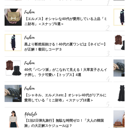
Fashion
【エルメス】オシャレな40代が愛用している上品「ミ
ニ財布」＜スナップ6選＞
Fashion
黒より断然垢抜ける！40代の夏ワンピは【ネイビー】
が正解！着回しコーデ３
Fashion
40代「パンツ派」がこなれて見える！大草直子さんイ
チ押し、ラク可愛い【トップス】4選
Fashion
【シャネル、エルメスetc.】オシャレ40代がリアルに
愛用している「ミニ財布」＜スナップ18選＞
Lifestyle
【1泊2日弾丸旅行】無駄な時間ゼロ！「大人の韓国
旅」の大正解スケジュールは？