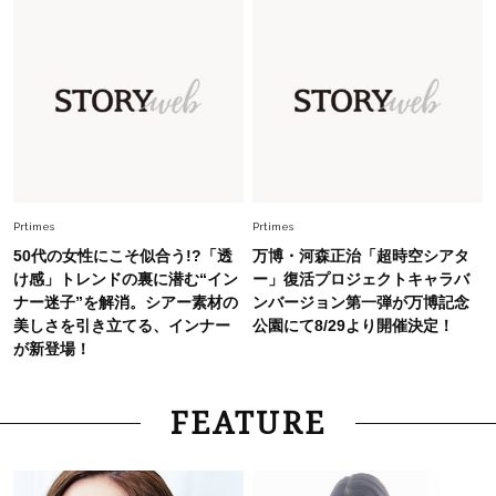
Fashion
2026.8.5
オシャレ40代の【ワンピ＆オールインワン】最
旬着こなし3選。地味見え回避のコツは「バッグ
選び」！
Fashion
2026.7.31
【40代のTシャツコーデ】超ビッグサイズ×きれ
いめハーフパンツでモードに昇華
Prtimes
Prtimes
50代の女性にこそ似合う!?「透
万博・河森正治「超時空シアタ
け感」トレンドの裏に潜む“イン
ー」復活プロジェクトキャラバ
Fashion
2026.7.9
ナー迷子”を解消。シアー素材の
ンバージョン第一弾が万博記念
スタイリストが本気で推す！40代がほどよく華
美しさを引き立てる、インナー
公園にて8/29より開催決定！
やぐ【甘め黒アイテム】3選
が新登場！
FEATURE