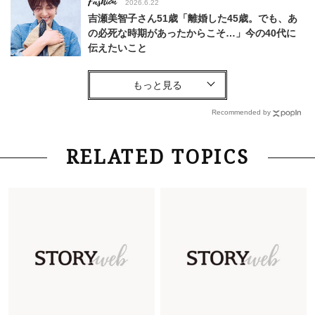
Fashion
2026.6.22
吉瀬美智子さん51歳「離婚した45歳。でも、あ
の必死な時期があったからこそ…」今の40代に
伝えたいこと
Fashion
2026.8.6
【40代コンサバ派】白Tシャツは「パール×ゴー
ルドアクセ」を合わせるのが正解！〈大野真理子
Recommended by
さん×佐藤佳菜子さん〉
Lifestyle
2026.7.29
RELATED TOPICS
「お若いですね」は褒め言葉？“若い＝美しい”と
錯覚させる社会の危うさ【上野千鶴子のジェンダ
ーレス連載22】
Lifestyle
2026.8.6
26年夏の【開運アクション】は”ひと拭き”習
慣！「金運アップ→トイレ、じゃあ底上げ運
は？」
Lifestyle
2026.5.22
梅宮アンナさん 電撃婚から1年、家族の価値観