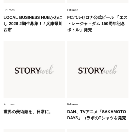
を育み中「理想の暮らしよりも今の心地よさを選
Prtimes
Prtimes
んだ」
LOCAL BUSINESS HUBかわに
FCバルセロナ公式ビール 「エス
Fashion
し 2026 2期生募集！ / 兵庫県川
トレージャ・ダム 150周年記念
2026.6.12
西市
ボトル」発売
中村ゆりさん「40代になり、やっと“仕事以外の
幸福感”に目が向いた」ライフスタイルも、服も
Fashion
2026.7.16
白黒でもこんなに華やぐ！40代、夏の「甘めト
ップス×パンツ」コーデ〈3選〉
Fashion
2026.5.29
40代の夏通勤はこれ１着！「きちんと感」も
「オシャレ」も整うトレンドトップス〈4選〉
Prtimes
Prtimes
世界の美術館を、日常に。
DAN、TVアニメ「SAKAMOTO
Fashion
2026.5.29
DAYS」コラボのTシャツを発売
今、40代の「メガネ＆サングラス」のトレンド
に更新あり！“黒ぶち以外”が新定番に