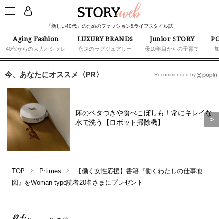
「新しい40代」のためのファッション&ライフスタイル誌
Aging Fashion
LUXURY BRANDS
Junior STORY
PO
40代からの大人オシャレ
永遠のラグジュアリー
母10年目からの子育て
今、あなたにオススメ〈PR〉
Recommended by
床のベタつきや食べこぼしも！常にキレイな
水で洗う【ロボット掃除機】
TOP
Prtimes
【働く女性応援】書籍『働くわたしの仕事地
図』をWoman type読者20名さまにプレゼント