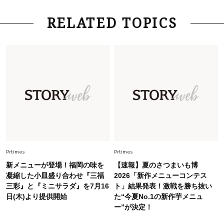
Lifestyle
2026.7.29
RELATED TOPICS
「お若いですね」は褒め言葉？“若い＝美しい”と
錯覚させる社会の危うさ【上野千鶴子のジェンダ
ーレス連載22】
Lifestyle
2026.8.6
26年夏の【開運アクション】は”ひと拭き”習
慣！「金運アップ→トイレ、じゃあ底上げ運
は？」
Lifestyle
2026.5.22
梅宮アンナさん 電撃婚から1年、家族の価値観
を育み中「理想の暮らしよりも今の心地よさを選
Prtimes
Prtimes
んだ」
新メニューが登場！福岡の味を
【速報】夏のさつまいも博
Fashion
凝縮した小皿盛り合わせ『三福
2026「新作メニューコンテス
2026.6.12
三彩』と『ミニサラダ』を7月16
ト」結果発表！激戦を勝ち抜い
中村ゆりさん「40代になり、やっと“仕事以外の
日(木)より提供開始
た“今夏No.1の新作芋メニュ
幸福感”に目が向いた」ライフスタイルも、服も
ー”が決定！