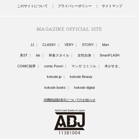
このサイトについて
プライバシーポリシー
サイトマップ
MAGAZINE OFFICIAL SITE
JJ
CLASSY.
VERY
STORY
Mart
美ST
bis
和食スタイル
女性自身
SmartFLASH
COMIC熱帯
comic Pureri
マンガ コミソル
本がすき。
kokode.jp
kokode Beauty
kokode books
kokode digital
消費税総額表示についてのお知らせ