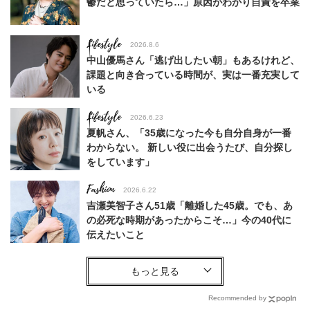
鬱だと思っていたら…」原因がわかり自責を卒業
Lifestyle
2026.8.6
中山優馬さん「逃げ出したい朝」もあるけれど、
課題と向き合っている時間が、実は一番充実して
いる
Lifestyle
2026.6.23
夏帆さん、「35歳になった今も自分自身が一番
わからない。 新しい役に出会うたび、自分探し
をしています」
Fashion
2026.6.22
吉瀬美智子さん51歳「離婚した45歳。でも、あ
の必死な時期があったからこそ…」今の40代に
伝えたいこと
Fashion
2026.8.6
【40代コンサバ派】白Tシャツは「パール×ゴー
ルドアクセ」を合わせるのが正解！〈大野真理子
Recommended by
さん×佐藤佳菜子さん〉