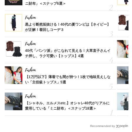
ニ財布」＜スナップ6選＞
Fashion
黒より断然垢抜ける！40代の夏ワンピは【ネイビー】
が正解！着回しコーデ３
Fashion
40代「パンツ派」がこなれて見える！大草直子さんイ
チ押し、ラク可愛い【トップス】4選
Fashion
【1万円以下】薄着でも間が持つ！1枚で地味見えしな
い「主役級トップス」5選
Fashion
【シャネル、エルメスetc.】オシャレ40代がリアルに
愛用している「ミニ財布」＜スナップ18選＞
Recommended by