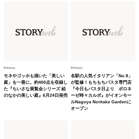
Fashion
2026.7.16
白黒でもこんなに華やぐ！40代、夏の「甘めト
ップス×パンツ」コーデ〈3選〉
Fashion
2026.5.29
40代の夏通勤はこれ１着！「きちんと感」も
「オシャレ」も整うトレンドトップス〈4選〉
Fashion
Prtimes
Prtimes
2026.5.29
今、40代の「メガネ＆サングラス」のトレンド
モネやゴッホも描いた「美しい
名駅の人気イタリアン「No.9」
に更新あり！“黒ぶち以外”が新定番に
庭」を一冊に。約400点を収録し
が監修！もちもちパスタ専門店
た『ちいさな展覧会シリーズ 絵
『今日もパスタ日より ボロネ
のなかの美しい庭』6月24日発売
ーゼ時々カルボ』がイオンモー
Fashion
2026.8.5
ルNagoya Noritake Gardenに
オシャレ40代の【ワンピ＆オールインワン】最
オープン
旬着こなし3選。地味見え回避のコツは「バッグ
選び」！
Fashion
2026.7.31