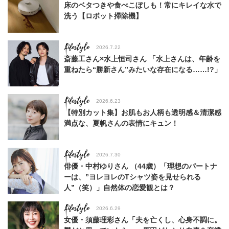
床のベタつきや食べこぼしも！常にキレイな水で
洗う【ロボット掃除機】
Lifestyle
2026.7.22
斎藤工さん×水上恒司さん 「水上さんは、年齢を
重ねたら“勝新さん”みたいな存在になる……!?」
Lifestyle
2026.6.23
【特別カット集】お肌もお人柄も透明感＆清潔感
満点な、夏帆さんの表情にキュン！
Lifestyle
2026.7.30
俳優・中村ゆりさん （44歳）「理想のパートナ
ーは、”ヨレヨレのTシャツ姿を見せられる
人”（笑）」自然体の恋愛観とは？
Lifestyle
2026.6.29
女優・須藤理彩さん「夫を亡くし、心身不調に。