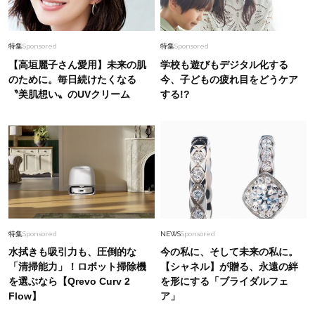
特集
Sponsored
特集
Sponsored
【高垣麗子さん愛用】未来の肌
学校も遊びもデジタル化する
のために。毎日続けたくなる
今、子どもの疲れ目をどうケア
〝美肌想い〟のUVクリーム
する!?
特集
Sponsored
NEWS
Sponsored
水拭きも吸引力も、圧倒的な
今の私に、そして未来の私に。
「清掃能力」！ロボット掃除機
【シャネル】が贈る、永遠の絆
を選ぶなら【Qrevo Curv 2
を形にする「ブライダルフェ
Flow】
ア」