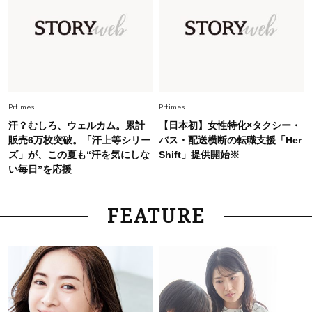
【40代のTシャツコーデ】超ビッグサイズ×きれ
いめハーフパンツでモードに昇華
Fashion
2026.7.9
スタイリストが本気で推す！40代がほどよく華
やぐ【甘め黒アイテム】3選
Prtimes
Prtimes
汗？むしろ、ウェルカム。累計
【日本初】女性特化×タクシー・
販売6万枚突破。「汗上等シリー
バス・配送横断の転職支援「Her
ズ」が、この夏も“汗を気にしな
Shift」提供開始※
い毎日”を応援
FEATURE