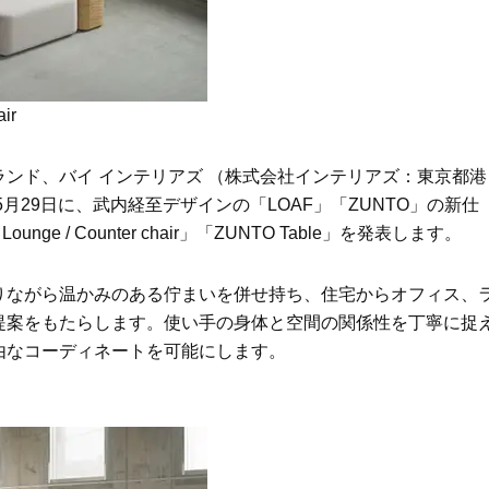
Beauty
Lifestyle
26年夏、石井美穂さん厳選の【美
【帰省・夏のご挨拶】で喜
白アイテム】10選！40代以上は朝
「ホテル手土産」14選。〈
晩の「即効集中ケア」に頼る！
別〉センスが伝わる逸品は
ir
Beauty
Lifestyle
「それどこの？」と褒められる！
【1泊2日弾丸旅行】無駄な
ンド、バイ インテリアズ （株式会社インテリアズ：東京都港
可愛すぎる【YSL】の新作「万能ク
ロ！「大人の韓国旅」の大
リーム」が夏のお守りに
ケジュールは？
月29日に、武内経至デザインの「LOAF」「ZUNTO」の新仕
Beauty
Lifestyle
Lounge / Counter chair」「ZUNTO Table」を発表します。
40代、翌朝の肌が見違える！夏の
梅宮アンナさん、父・辰夫
「ざらつき・ごわつき」をケアす
相続で学んだこと「親のお
りながら温かみのある佇まいを併せ持ち、住宅からオフィス、
る名品2選〈パック・ミスト〉
は”介護どうする？”から始
です」父・辰夫さんの相続
提案をもたらします。使い手の身体と空間の関係性を丁寧に捉
Beauty
Lifestyle
だこと
由なコーディネートを可能にします。
40代の透明感を底上げ【毛穴ケ
〈元社長秘書〉内緒で教え
ア】名品3選！石井美穂さん「60本
盆の帰省手土産5選】東京で
以上愛用中」のものも
「また買ってきて」と喜ば
品
Beauty
Lifestyle
「夕方から目力が落ちる…」40代
【特別カット集】中村ゆり
へ！石井美穂さんが推薦【名品ア
やわらかな透明感をまとう