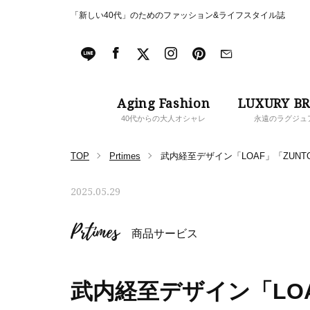
「新しい40代」のためのファッション&ライフスタイル誌
Aging Fashion
LUXURY B
40代からの大人オシャレ
永遠のラグジュ
TOP
Prtimes
武内経至デザイン「LOAF」「ZUN
2025.05.29
Prtimes
商品サービス
武内経至デザイン「LOA