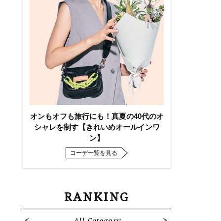
オンもオフも旅行にも！真夏の40代のオ
シャレを制す【きれいめオールインワ
ン】
コーデ一覧を見る
RANKING
All Category
Fa