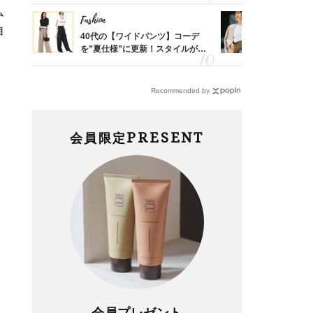
ム
Fashion
Fashion
自
亡く
40代の【ワイドパンツ】コーデ
『ジャケッ
ってい
を”夏仕様”に更新！スタイルがキ
正解！普通
を卒業
レイ見えする〈コーデ3選〉
えする【上
Recommended by
PRESENT
会員限定
会員プレゼント