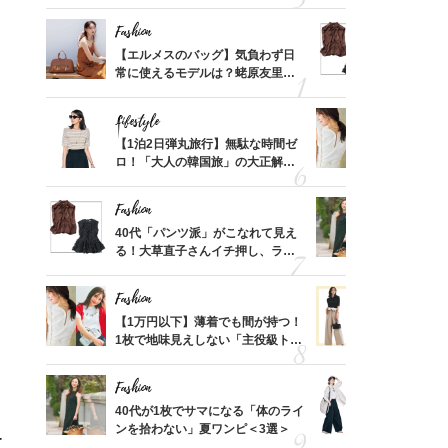
ス】！秀逸シルエットで体型がキ
んと探す「
レイ見え
Fashion
Fashion
てから
【エルメスのバッグ】気負わず日
40代「パ
く」俳
常に使えるモデルは？蛯原友里さ
る！大草直
思い
んと探す「最旬名品」4選
可愛い【ト
Lifestyle
Fashion
摘出手
【1泊2日弾丸旅行】無駄な時間ゼ
【1万円以
取って
ロ！「大人の韓国旅」の大正解ス
1枚で地味
そんな
ケジュールは？
プス」5選
い
Fashion
Fashion
カ月め
40代「パンツ派」がこなれて見え
40代が1
結婚生
る！大草直子さんイチ押し、ラク
ンを拾わな
可愛い【トップス】4選
Fashion
Fashion
拭き掃
【1万円以下】薄着でも間が持つ！
40代の【
由は？
1枚で地味見えしない「主役級トッ
を”夏仕様
〉
プス」5選
レイ見えす
Fashion
Fashion
「53
40代が1枚でサマになる「体のライ
〈帰省にも
婚のリ
ンを拾わない」夏ワンピ＜3選＞
代「ワイド
ー
でぶつ
【旅コーデ