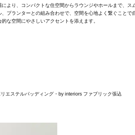
場により、コンパクトな住空間からラウンジやホールまで、ス
かることも
Beauty
Lifestyle
ル、プランターとの組み合わせで、空間を心地よく繋ぐことで
40代は洗顔選びから！石井美穂さ
女優・須藤理彩さん「夫を
会的な空間にやさしいアクセントを添えます。
んの「夏枯れ肌対策」全部見せ
し、心身不調に。鬱だと思
【ハリケア・美白etc.】
たら…」原因がわかり自責
ステルパッディング・by interiors ファブリック張込