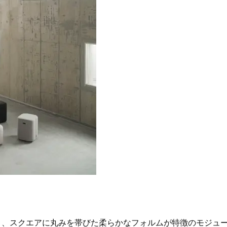
イクリーム】3選
体の美しさ
Beauty
Lifestyle
酷暑の夏こそ40代が使うべき【美
【特別画像集】「亡くなっ
容液・クリーム】「シワ・たるみ
憧れの気持ちはますます強
ケア」はこれ一つでOK！
優・大和田美帆さん”母との
出”
Beauty
Lifestyle
石井美穂さんおすすめ！40代の
【梅宮アンナさん】乳がん
「お疲れ顔を救う」美容パック
術を経て「残った方の胸も
は？翌朝の肌に自信がもてる
しまいたい」とすら思う──
声もあることを知ってほし
Beauty
Lifestyle
黄ぐすみをオフ！40代の美白ケ
梅宮アンナさん、再婚から8
ア、最適解は【角質洗顔】。石井
の心境「お互い20年ぶりの
美穂さんおすすめ名品
活、正直簡単じゃない」
Beauty
Lifestyle
今いちばん垢抜ける「ショートボ
まずはここだけ！「寝室の
ブ」SNAP。人気アラフォー読者達
除」が【総合運】に効く理
がお手本！
〈26年夏の開運アクション
Beauty
Lifestyle
まるで美容液！【ディオール プレ
梅宮アンナさんご夫婦が語る 
ステージ】新クレンザーでうるお
歳と60歳、大人同士の電撃
おり、スクエアに丸みを帯びた柔らかなフォルムが特徴のモジュ
い艶めくなめらかな素肌へ
アル」周囲が驚くほど本音