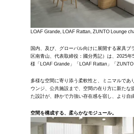
LOAF Grande, LOAF Rattan, ZUNTO Lounge cha
国内、及び、グローバル向けに展開する家具ブラ
区南青山、代表取締役：國分秀記）は、2025年5
様「LOAF Grande」「LOAF Rattan」「ZUNTO 
多様な空間に寄り添う柔軟性と、ミニマルであ
ウンジ、公共施設まで、空間の在り方に新たな
た設計が、静かで力強い存在感を宿し、より自
空間を構成する、柔らかなモジュール。