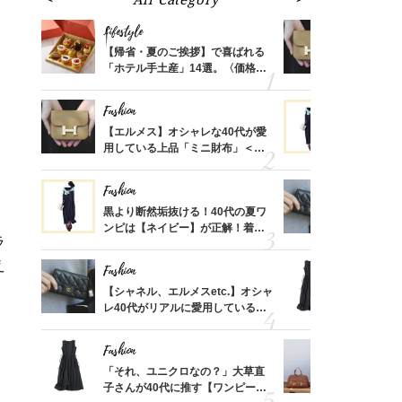
Lifestyle
Fashion
ばれる
【帰省・夏のご挨拶】で喜ばれる
【エルメス
価格
「ホテル手土産」14選。〈価格
用している
？
別〉センスが伝わる逸品は？
ナップ6選
Fashion
Fashion
時間ゼ
【エルメス】オシャレな40代が愛
黒より断然
正解ス
用している上品「ミニ財布」＜ス
ンピは【ネ
ナップ6選＞
しコーデ３
Fashion
Fashion
さんの
黒より断然垢抜ける！40代の夏ワ
【シャネル、
金の話
ンピは【ネイビー】が正解！着回
レ40代が
ラ
めるん
しコーデ３
「ミニ財布
で学ん
え
Fashion
Fashion
る【お
【シャネル、エルメスetc.】オシャ
「それ、ユ
買える
レ40代がリアルに愛用している
子さんが4
れる名
「ミニ財布」＜スナップ18選＞
ス】！秀逸
レイ見え
Fashion
Fashion
さん
「それ、ユニクロなの？」大草直
【エルメス
、自然
子さんが40代に推す【ワンピー
常に使える