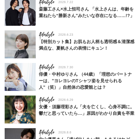
Lifestyle
2026.7.22
斎藤工さん×水上恒司さん 「水上さんは、年齢を
重ねたら“勝新さん”みたいな存在になる……!?」
Lifestyle
2026.6.23
【特別カット集】お肌もお人柄も透明感＆清潔感
満点な、夏帆さんの表情にキュン！
Lifestyle
2026.7.30
俳優・中村ゆりさん （44歳）「理想のパートナ
ーは、”ヨレヨレのTシャツ姿を見せられる
人”（笑）」自然体の恋愛観とは？
Lifestyle
2026.6.29
女優・須藤理彩さん「夫を亡くし、心身不調に。
鬱だと思っていたら…」原因がわかり自責を卒業
Lifestyle
2026.8.6