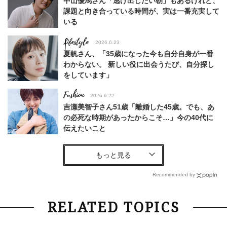
中山優馬さん「逃げ出したい朝」もあるけれど、
課題と向き合っている時間が、実は一番充実して
いる
Lifestyle
2026.6.23
夏帆さん、「35歳になった今も自分自身が一番
わからない。 新しい役に出会うたび、自分探し
をしています」
Fashion
2026.6.22
吉瀬美智子さん51歳「離婚した45歳。でも、あ
の必死な時期があったからこそ…」今の40代に
伝えたいこと
Fashion
2026.8.6
【40代コンサバ派】白Tシャツは「パール×ゴー
ルドアクセ」を合わせるのが正解！〈大野真理子
Recommended by
さん×佐藤佳菜子さん〉
Lifestyle
2026.7.29
RELATED TOPICS
「お若いですね」は褒め言葉？“若い＝美しい”と
錯覚させる社会の危うさ【上野千鶴子のジェンダ