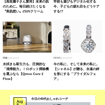
【高垣麗子さん愛用】未来の肌
学校も遊びもデジタル化する
のために。毎日続けたくなる
今、子どもの疲れ目をどうケア
〝美肌想い〟のUVクリーム
する!?
特集
Sponsored
NEWS
Sponsored
水拭きも吸引力も、圧倒的な
今の私に、そして未来の私に。
「清掃能力」！ロボット掃除機
【シャネル】が贈る、永遠の絆
を選ぶなら【Qrevo Curv 2
を形にする「ブライダルフェ
Flow】
ア」
今日の40代おしゃれコーデ
Aug
6