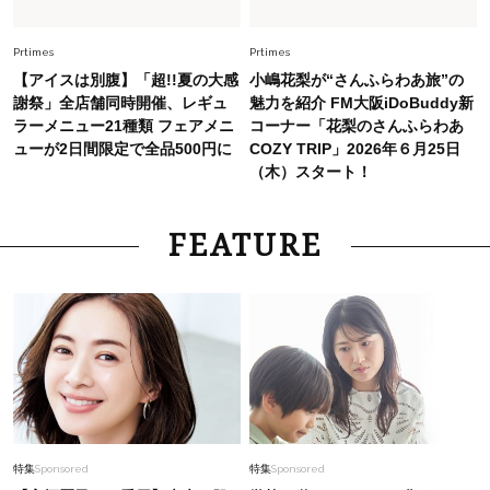
毎日忙しい40代が頼れる！無難に見えない【ひ
とくせ黒ワンピ】〈5選〉
Prtimes
Prtimes
【アイスは別腹】「超!!夏の大感
小嶋花梨が“さんふらわあ旅”の
謝祭」全店舗同時開催、レギュ
魅力を紹介 FM大阪iDoBuddy新
ラーメニュー21種類 フェアメニ
コーナー「花梨のさんふらわあ
ューが2日間限定で全品500円に
COZY TRIP」2026年６月25日
（木）スタート！
FEATURE
特集
Sponsored
特集
Sponsored