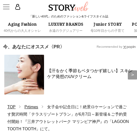
「新しい40代」のためのファッション&ライフスタイル誌
Aging Fashion
LUXURY BRANDS
Junior STORY
PO
40代からの大人オシャレ
永遠のラグジュアリー
母10年目からの子育て
今、あなたにオススメ〈PR〉
Recommended by
【汗をかく季節もベタつかず嬉しい】スキン
ケア発想のUVクリーム
TOP
Prtimes
女子会や記念日に！絶景ロケーションで過ご
す贅沢時間「テラスリゾートプラン」が6月7日～新登場＆ご予約受
付開始！『三井アウトレットパーク マリンピア神戸』の「LAGOON
TOOTH TOOTH」にて。