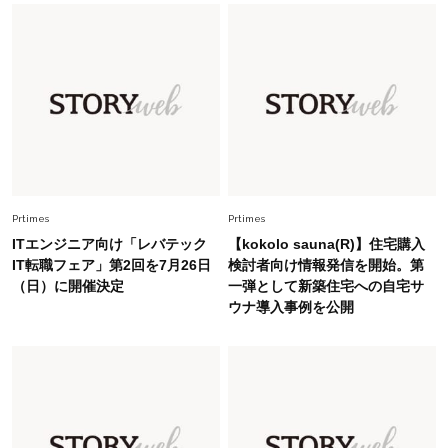
ーレス連載22】
Lifestyle
2026.7.29
「人間、役に立たなきゃ生きてちゃいかんか？」
上野千鶴子先生が問い直す“理想の老後”の呪縛
【ジェンダー連載23】
Lifestyle
2026.8.6
26年夏の【開運アクション】は”ひと拭き”習
慣！「金運アップ→トイレ、じゃあ底上げ運
Prtimes
Prtimes
は？」
ITエンジニア向け「レバテック
【kokolo sauna(R)】住宅購入
Fashion
IT転職フェア」第2回を7月26日
検討者向け情報発信を開始。第
2026.6.12
（日）に開催決定
一弾として新築住宅への自宅サ
中村ゆりさん「40代になり、やっと“仕事以外の
ウナ導入事例を公開
幸福感”に目が向いた」ライフスタイルも、服も
Fashion
2026.7.16
白黒でもこんなに華やぐ！40代、夏の「甘めト
ップス×パンツ」コーデ〈3選〉