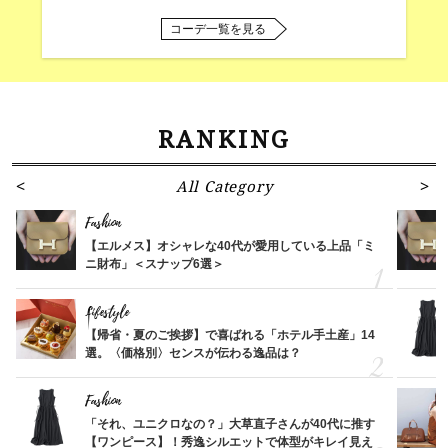
コーデ一覧を見る
RANKING
All Category
Fashion
【エルメス】オシャレな40代が愛用している上品「ミ
ニ財布」＜スナップ6選＞
Lifestyle
【帰省・夏のご挨拶】で喜ばれる「ホテル手土産」14
選。〈価格別〉センスが伝わる逸品は？
Fashion
「それ、ユニクロなの？」大草直子さんが40代に推す
【ワンピース】！秀逸シルエットで体型がキレイ見え