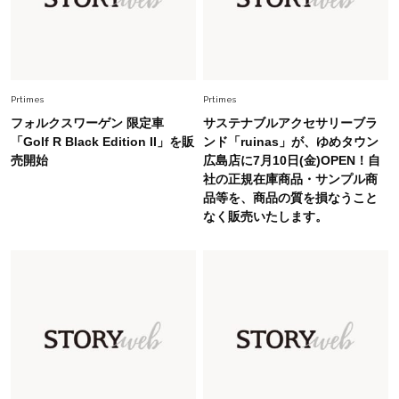
Fashion
2026.5.29
40代の夏通勤はこれ１着！「きちんと感」も
「オシャレ」も整うトレンドトップス〈4選〉
Prtimes
Prtimes
Fashion
2026.6.26
フォルクスワーゲン 限定車
サステナブルアクセサリーブラ
初夏はこれさえあれば！40代は【淡色ワンピ】
「Golf R Black Edition II」を販
ンド「ruinas」が、ゆめタウン
で即涼しげ＆上品見え〈3選〉
売開始
広島店に7月10日(金)OPEN！自
社の正規在庫商品・サンプル商
品等を、商品の質を損なうこと
Fashion
2026.8.5
なく販売いたします。
オシャレ40代の【ワンピ＆オールインワン】最
旬着こなし3選。地味見え回避のコツは「バッグ
選び」！
Fashion
2026.7.31
【40代のTシャツコーデ】超ビッグサイズ×きれ
いめハーフパンツでモードに昇華
Fashion
2026.6.25