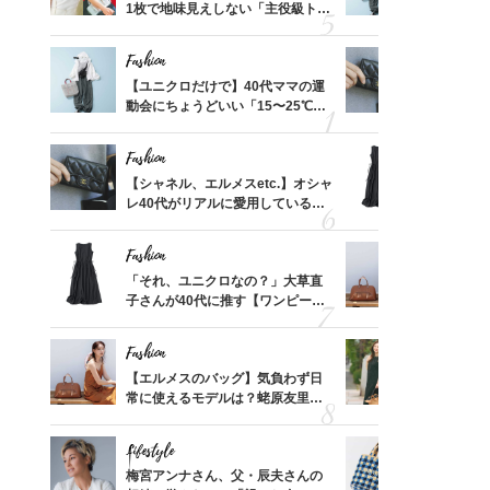
買える
1枚で地味見えしない「主役級トッ
動会にちょ
れる名
プス」5選
温別コーデ」
Fashion
Fashion
って始
【ユニクロだけで】40代ママの運
【シャネル、
えて、
動会にちょうどいい「15〜25℃気
レ40代が
ゃなっ
温別コーデ」〈UNIQLO3選〉
「ミニ財布
Fashion
Fashion
摘出手
【シャネル、エルメスetc.】オシャ
「それ、ユ
取って
レ40代がリアルに愛用している
子さんが4
そんな
「ミニ財布」＜スナップ18選＞
ス】！秀逸
い
レイ見え
Fashion
Fashion
拭き掃
「それ、ユニクロなの？」大草直
【エルメス
由は？
子さんが40代に推す【ワンピー
常に使える
〉
ス】！秀逸シルエットで体型がキ
んと探す「
レイ見え
Fashion
Fashion
【スイ
【エルメスのバッグ】気負わず日
40代が1
合間に
常に使えるモデルは？蛯原友里さ
ンを拾わな
ヨーグ
んと探す「最旬名品」4選
Lifestyle
Fashion
カ月め
梅宮アンナさん、父・辰夫さんの
26年夏は