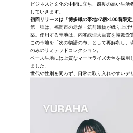
ビジネスと文化の中間に立ち、感度の高い生活
していきます。
初回リリースは「博多織の帯地×7柄×100着限定
第一弾は、福岡市の老舗・筑前織物が織り上げ
築。使用する帯地は、内閣総理大臣賞を複数受
この帯地を「次の物語の布」として再解釈し、現
のみのリミテッドコレクション。
ベース生地には上質なマーセライズ天竺を採用
ました。
世代や性別を問わず、日常に取り入れやすいデ