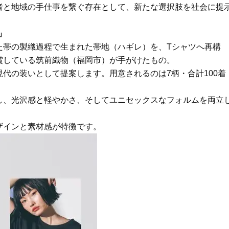
ア】名品3選！石井美穂さん「60本
の心境「お互い20年ぶりの
者と地域の手仕事を繋ぐ存在として、新たな選択肢を社会に提
以上愛用中」のものも
活、正直簡単じゃない」
Beauty
Lifestyle
」
まるで美容液！【ディオール プレ
梅宮アンナさんご夫婦が語る 
た帯の製織過程で生まれた帯地（ハギレ）を、Tシャツへ再構
ステージ】新クレンザーでうるお
歳と60歳、大人同士の電撃
い艶めくなめらかな素肌へ
アル」周囲が驚くほど本音
賞している筑前織物（福岡市）が手がけたもの。
かることも
代の装いとして提案します。用意されるのは7柄・合計100着
し、光沢感と軽やかさ、そしてユニセックスなフォルムを両立
ザインと素材感が特徴です。