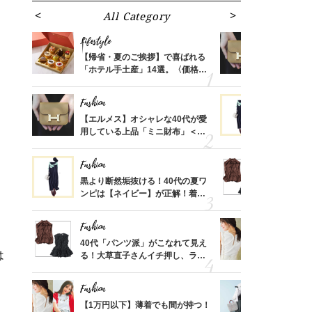
All Category
Fa
Lifestyle
Fashion
ばれる
【帰省・夏のご挨拶】で喜ばれる
【エルメス
価格
「ホテル手土産」14選。〈価格
用している
？
別〉センスが伝わる逸品は？
ナップ6選
Fashion
Fashion
さんの
【エルメス】オシャレな40代が愛
黒より断然
金の話
用している上品「ミニ財布」＜ス
ンピは【ネ
めるん
ナップ6選＞
しコーデ３
で学ん
Fashion
Fashion
時間ゼ
黒より断然垢抜ける！40代の夏ワ
40代「パ
正解ス
ンピは【ネイビー】が正解！着回
る！大草直
しコーデ３
可愛い【ト
Fashion
Fashion
さん
40代「パンツ派」がこなれて見え
【1万円以
は
、自然
る！大草直子さんイチ押し、ラク
1枚で地味
可愛い【トップス】4選
プス」5選
Fashion
Fashion
る【お
【1万円以下】薄着でも間が持つ！
【ユニクロ