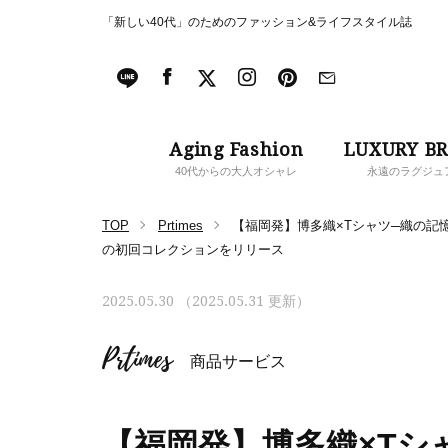
「新しい40代」のためのファッション&ライフスタイル誌
Aging Fashion
LUXURY B
40代からの大人オシャレ
永遠のラグジュ
TOP
Prtimes
【福岡発】博多織×Tシャツ─織の記憶
の初回コレクションをリリース
2025.05.30 （2025.05.31 更新）
Prtimes
商品サービス
【福岡発】博多織×Tシ