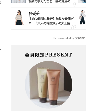
結婚生
相続で学んだこと「親のお金の話
人と被らな
示
は”介護どうする？”から始めるん
選
です」父・辰夫さんの相続で学ん
Lifestyle
Fashion
だこと
「53
【1泊2日弾丸旅行】無駄な時間ゼ
〈帰省にも
婚のリ
ロ！「大人の韓国旅」の大正解ス
代「ワイド
でぶつ
ケジュールは？
【旅コーデ
Recommended by
し
PRESENT
会員限定