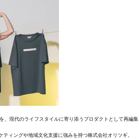
へ！石井美穂さんが推薦【名品ア
盆の帰省手土産5選】東京で
イクリーム】3選
「また買ってきて」と喜ば
品
Beauty
Lifestyle
40代は洗顔選びから！石井美穂さ
中山優馬さん、姉と話し合
んの「夏枯れ肌対策」全部見せ
めた親孝行「親の年齢も考
【ハリケア・美白etc.】
年に1回くらいは何かしなき
て」
Beauty
Lifestyle
酷暑の夏こそ40代が使うべき【美
【梅宮アンナさん】乳がん
容液・クリーム】「シワ・たるみ
術を経て「残った方の胸も
ケア」はこれ一つでOK！
しまいたい」とすら思う──
声もあることを知ってほし
Beauty
Lifestyle
黄ぐすみをオフ！40代の美白ケ
まずはここだけ！「寝室の
ア、最適解は【角質洗顔】。石井
除」が【総合運】に効く理
美穂さんおすすめ名品
〈26年夏の開運アクション
Beauty
Lifestyle
今いちばん垢抜ける「ショートボ
マニアが厳選、ソウル最旬
ブ」SNAP。人気アラフォー読者達
ーツカフェ】4選！買い物の
化を、現代のライフスタイルに寄り添うプロダクトとして再編集
がお手本！
ひと休み〈チーズケーキ、
ルトetc.〉
Beauty
Lifestyle
ーケティングや地域文化支援に強みを持つ株式会社オリツギ。
40代の透明感を底上げ【毛穴ケ
梅宮アンナさん、再婚から8