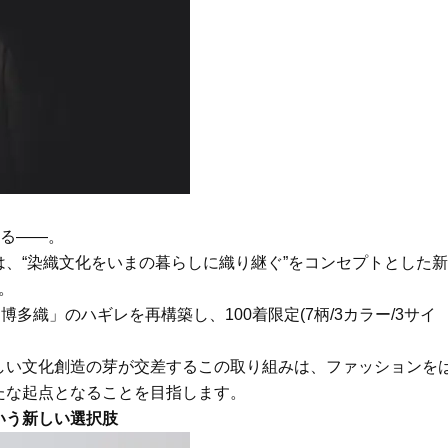
Beauty
Lifestyle
Beauty
Lifestyle
「それどこの？」と褒められる！
【帰省・夏のご挨拶】で喜
可愛すぎる【YSL】の新作「万能ク
「ホテル手土産」14選。〈
リーム」が夏のお守りに
別〉センスが伝わる逸品は
Beauty
Lifestyle
26年夏、石井美穂さん厳選の【美
梅宮アンナさん、父・辰夫
白アイテム】10選！40代以上は朝
相続で学んだこと「親のお
晩の「即効集中ケア」に頼る！
は”介護どうする？”から始
です」父・辰夫さんの相続
Beauty
Lifestyle
せる――。
だこと
40代、翌朝の肌が見違える！夏の
【1泊2日弾丸旅行】無駄な
、“染織文化をいまの暮らしに織り継ぐ”をコンセプトとした新
「ざらつき・ごわつき」をケアす
ロ！「大人の韓国旅」の大
。
る名品2選〈パック・ミスト〉
ケジュールは？
多織」のハギレを再構築し、100着限定(7柄/3カラー/3サイ
Beauty
Lifestyle
40代、顔がオシャレになる「リッ
【特別カット集】中村ゆり
しい文化創造の芽が交差するこの取り組みは、ファッションを
プの色」は【モーブ】一択！大野
やわらかな透明感をまとう
真理子さんおすすめ名品
体の美しさ
たな起点となることを目指します。
Beauty
Lifestyle
いう新しい選択肢
「夕方から目力が落ちる…」40代
〈元社長秘書〉内緒で教え