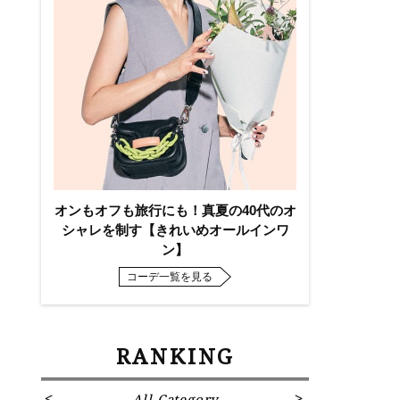
オンもオフも旅行にも！真夏の40代のオ
シャレを制す【きれいめオールインワ
ン】
コーデ一覧を見る
RANKING
All Category
Fa