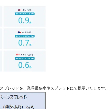
Beauty
Lifestyle
「それどこの？」と褒められる！
【帰省・夏のご挨拶】で喜
可愛すぎる【YSL】の新作「万能ク
「ホテル手土産」14選。〈
リーム」が夏のお守りに
別〉センスが伝わる逸品は
Beauty
Lifestyle
26年夏、石井美穂さん厳選の【美
【1泊2日弾丸旅行】無駄な
白アイテム】10選！40代以上は朝
ロ！「大人の韓国旅」の大
晩の「即効集中ケア」に頼る！
ケジュールは？
Beauty
Lifestyle
40代、翌朝の肌が見違える！夏の
梅宮アンナさん、父・辰夫
「ざらつき・ごわつき」をケアす
相続で学んだこと「親のお
る名品2選〈パック・ミスト〉
は”介護どうする？”から始
です」父・辰夫さんの相続
Beauty
Lifestyle
だこと
40代の透明感を底上げ【毛穴ケ
〈元社長秘書〉内緒で教え
ア】名品3選！石井美穂さん「60本
盆の帰省手土産5選】東京で
示スプレッドを、業界最狭水準スプレッドにて提示いたします。
以上愛用中」のものも
「また買ってきて」と喜ば
品
Beauty
Lifestyle
酷暑の夏こそ40代が使うべき【美
【特別カット集】中村ゆり
容液・クリーム】「シワ・たるみ
やわらかな透明感をまとう