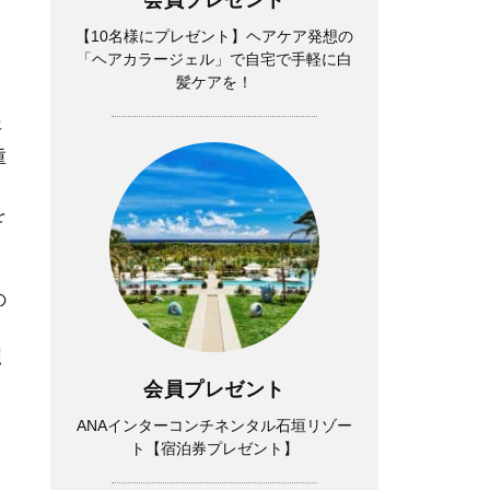
【10名様にプレゼント】ヘアケア発想の
「ヘアカラージェル」で自宅で手軽に白
髪ケアを！
平
重
を
、
の
照
会員プレゼント
ANAインターコンチネンタル石垣リゾー
ト【宿泊券プレゼント】