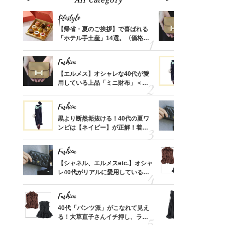
Lifestyle
Fashion
ばれる
【帰省・夏のご挨拶】で喜ばれる
【エルメス
価格
「ホテル手土産」14選。〈価格
用している
？
別〉センスが伝わる逸品は？
ナップ6選
Fashion
Fashion
時間ゼ
【エルメス】オシャレな40代が愛
黒より断然
正解ス
用している上品「ミニ財布」＜ス
ンピは【ネ
ナップ6選＞
しコーデ３
Fashion
Fashion
さんの
黒より断然垢抜ける！40代の夏ワ
【シャネル、
金の話
ンピは【ネイビー】が正解！着回
レ40代が
めるん
しコーデ３
「ミニ財布
で学ん
Fashion
Fashion
る【お
【シャネル、エルメスetc.】オシャ
40代「パ
買える
レ40代がリアルに愛用している
る！大草直
れる名
「ミニ財布」＜スナップ18選＞
可愛い【ト
Fashion
Fashion
さん
40代「パンツ派」がこなれて見え
「それ、ユ
、自然
る！大草直子さんイチ押し、ラク
子さんが4