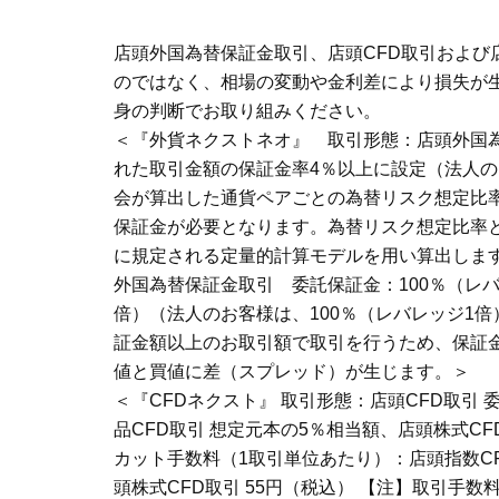
店頭外国為替保証金取引、店頭CFD取引および
のではなく、相場の変動や金利差により損失が
身の判断でお取り組みください。
＜『外貨ネクストネオ』 取引形態：店頭外国
れた取引金額の保証金率4％以上に設定（法人の
会が算出した通貨ペアごとの為替リスク想定比
保証金が必要となります。為替リスク想定比率と
に規定される定量的計算モデルを用い算出します
外国為替保証金取引 委託保証金：100％（レバレ
倍）（法人のお客様は、100％（レバレッジ1
証金額以上のお取引額で取引を行うため、保証
値と買値に差（スプレッド）が生じます。＞
＜『CFDネクスト』 取引形態：店頭CFD取引 
品CFD取引 想定元本の5％相当額、店頭株式CF
カット手数料（1取引単位あたり）：店頭指数CFD
頭株式CFD取引 55円（税込） 【注】取引手