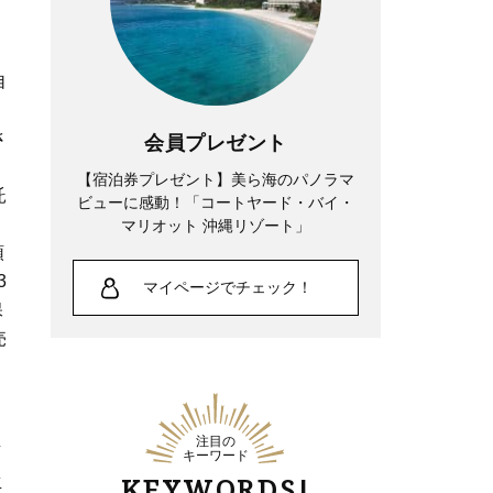
自
さ
会員プレゼント
【宿泊券プレゼント】美ら海のパノラマ
託
ビューに感動！「コートヤード・バイ・
マリオット 沖縄リゾート」
頭
3
マイページでチェック！
保
売
ス
注目の
店
キーワード
生
KEYWORDS!