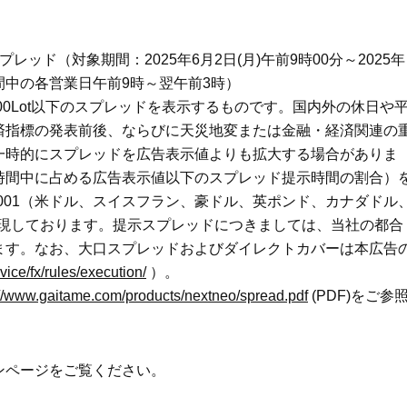
ッド（対象期間：2025年6月2日(月)午前9時00分～2025年
期間中の各営業日午前9時～翌午前3時）
000Lot以下のスプレッドを表示するものです。国内外の休日や
済指標の発表前後、ならびに天災地変または金融・経済関連の
一時的にスプレッドを広告表示値よりも拡大する場合がありま
時間中に占める広告表示値以下のスプレッド提示時間の割合）
.0001（米ドル、スイスフラン、豪ドル、英ポンド、カナダドル
して表現しております。提示スプレッドにつきましては、当社の都合
ます。なお、大口スプレッドおよびダイレクトカバーは本広告
ice/fx/rules/execution/
）。
://www.gaitame.com/products/nextneo/spread.pdf
(PDF)をご参
ンページをご覧ください。