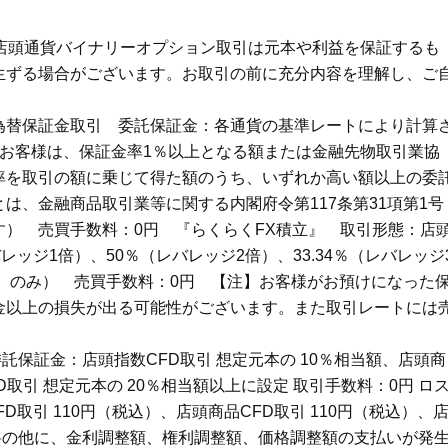
店頭通貨バイナリーオプション取引は元本や利益を保証するも
生ずる場合がございます。お取引の前に充分内容を理解し、ご
為替保証金取引 委託保証金：各通貨の基準レートにより計算
お客様は、保証金率1％以上となる額または金融先物取引業協
率を取引の額に乗じて得た額のうち、いずれか高い額以上の委
は、金融商品取引業等に関する内閣府令第117条第31項第1号
） 売買手数料：0円 『らくらくFX積立』 取引形態：店
ッジ1倍）、50％（レバレッジ2倍）、33.34％（レバレッジ
倍）のみ） 売買手数料：0円 【注】お客様がお預けになった
金以上の損失が出る可能性がございます。また取引レートには
委託保証金：店頭指数CFD取引 想定元本の 10％相当額、店頭商
D取引 想定元本の 20％相当額以上に設定 取引手数料：0円 ロ
取引 110円（税込）、店頭商品CFD取引 110円（税込）、
数料の他に、金利調整額、権利調整額、価格調整額の支払いが発