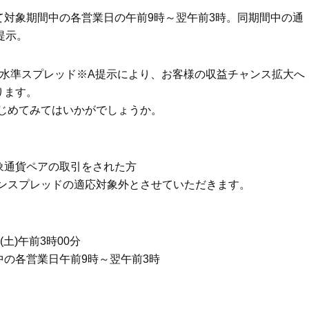
対象期間中の各営業日の午前9時～翌午前3時。同期間中の通
Beauty
Lifestyle
提示。
まるで美容液！【ディオール プレ
梅宮アンナさんご夫婦が語る 
ステージ】新クレンザーでうるお
歳と60歳、大人同士の電撃
い艶めくなめらかな素肌へ
アル」周囲が驚くほど本音
狭水準スプレッド※A提示により、お客様の収益チャンス拡大へ
かることも
ります。
じめてみてはいかがでしょうか。
象通貨ペアの取引をされた方
ーンスプレッドの適応対象外とさせていただきます。
日(土)午前3時00分
の各営業日午前9時～翌午前3時