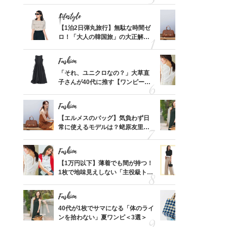
可愛い【トップス】4選
ス】！秀逸
レイ見え
Lifestyle
Fashion
てから
【1泊2日弾丸旅行】無駄な時間ゼ
【エルメス
く」俳
ロ！「大人の韓国旅」の大正解ス
常に使える
思い
ケジュールは？
んと探す「
Fashion
Fashion
摘出手
「それ、ユニクロなの？」大草直
【1万円以
取って
子さんが40代に推す【ワンピー
1枚で地味
そんな
ス】！秀逸シルエットで体型がキ
プス」5選
い
レイ見え
Fashion
Fashion
って始
【エルメスのバッグ】気負わず日
40代が1
えて、
常に使えるモデルは？蛯原友里さ
ンを拾わな
ゃなっ
んと探す「最旬名品」4選
Fashion
Fashion
カ月め
【1万円以下】薄着でも間が持つ！
40代の【
結婚生
1枚で地味見えしない「主役級トッ
を”夏仕様
プス」5選
レイ見えす
Fashion
Fashion
拭き掃
40代が1枚でサマになる「体のライ
26年夏は
由は？
ンを拾わない」夏ワンピ＜3選＞
人と被らな
〉
選