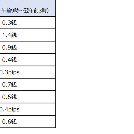
ケア」はこれ一つでOK！
体の美しさ
Beauty
Lifestyle
「夕方から目力が落ちる…」40代
【特別画像集】「亡くなっ
へ！石井美穂さんが推薦【名品ア
憧れの気持ちはますます強
イクリーム】3選
優・大和田美帆さん”母との
出”
Beauty
Lifestyle
石井美穂さんおすすめ！40代の
【梅宮アンナさん】乳がん
「お疲れ顔を救う」美容パック
術を経て「残った方の胸も
は？翌朝の肌に自信がもてる
しまいたい」とすら思う──
声もあることを知ってほし
Beauty
Lifestyle
黄ぐすみをオフ！40代の美白ケ
中山優馬さん、姉と話し合
ア、最適解は【角質洗顔】。石井
めた親孝行「親の年齢も考
美穂さんおすすめ名品
年に1回くらいは何かしなき
て」
Beauty
Lifestyle
今いちばん垢抜ける「ショートボ
梅宮アンナさん、再婚から8
ブ」SNAP。人気アラフォー読者達
の心境「お互い20年ぶりの
がお手本！
活、正直簡単じゃない」
Beauty
Lifestyle
40代、顔がオシャレになる「リッ
まずはここだけ！「寝室の
プの色」は【モーブ】一択！大野
除」が【総合運】に効く理
真理子さんおすすめ名品
〈26年夏の開運アクション