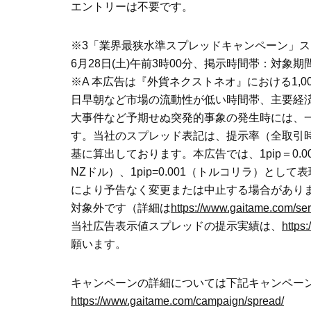
エントリーは不要です。
※3「業界最狭水準スプレッドキャンペーン」スプレ
6月28日(土)午前3時00分、掲示時間帯：対象
※A 本広告は『外貨ネクストネオ』における1,
日早朝など市場の流動性が低い時間帯、主要経
大事件など予期せぬ突発的事象の発生時には、
す。当社のスプレッド表記は、提示率（全取引
基に算出しております。本広告では、1pip＝0
NZドル）、1pip=0.001（トルコリラ）と
により予告なく変更または中止する場合があり
対象外です（詳細は
https://www.gaitame.com/serv
当社広告表示値スプレッドの提示実績は、
https
願います。
キャンペーンの詳細については下記キャンペー
https://www.gaitame.com/campaign/spread/