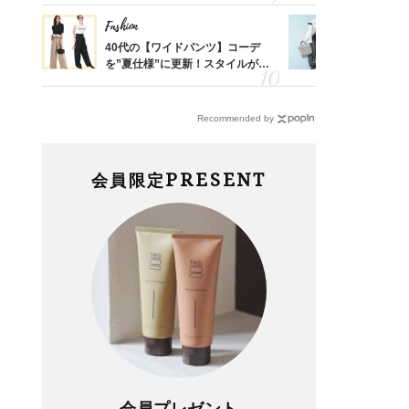
Fashion
Fashion
「53
40代の【ワイドパンツ】コーデ
【ユニクロ
婚のリ
を”夏仕様”に更新！スタイルがキ
動会にちょ
でぶつ
レイ見えする〈コーデ3選〉
温別コーデ」
Recommended by
PRESENT
会員限定
会員プレゼント