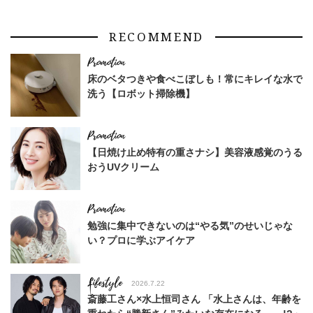
RECOMMEND
床のベタつきや食べこぼしも！常にキレイな水で
洗う【ロボット掃除機】
【日焼け止め特有の重さナシ】美容液感覚のうる
おうUVクリーム
勉強に集中できないのは“やる気”のせいじゃな
い？プロに学ぶアイケア
Lifestyle
2026.7.22
斎藤工さん×水上恒司さん 「水上さんは、年齢を