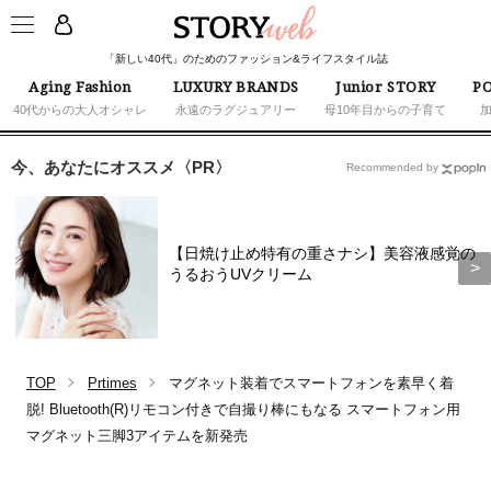
「新しい40代」のためのファッション&ライフスタイル誌
Aging Fashion
LUXURY BRANDS
Junior STORY
PO
40代からの大人オシャレ
永遠のラグジュアリー
母10年目からの子育て
今、あなたにオススメ〈PR〉
Recommended by
【日焼け止め特有の重さナシ】美容液感覚の
うるおうUVクリーム
TOP
Prtimes
マグネット装着でスマートフォンを素早く着
脱! Bluetooth(R)リモコン付きで自撮り棒にもなる スマートフォン用
マグネット三脚3アイテムを新発売