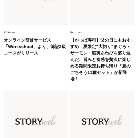
今、40代の「メガネ＆サングラス」のトレンド
に更新あり！“黒ぶち以外”が新定番に
Fashion
2026.8.5
オシャレ40代の【ワンピ＆オールインワン】最
Prtimes
Prtimes
旬着こなし3選。地味見え回避のコツは「バッグ
オンライン研修サービス
【かっぱ寿司】父の日にもおす
選び」！
「Workschool」より、簿記3級
すめ！夏限定“大切り”まぐろ・
コースがリリース
サーモン・蝦夷あわびを盛り込
Fashion
2026.7.31
んだ、旨みと食感を贅沢に楽し
【40代のTシャツコーデ】超ビッグサイズ×きれ
める期間限定お持ち帰り『夏の
いめハーフパンツでモードに昇華
ごちそう11種セット』が新登
場！
Fashion
2026.7.9
スタイリストが本気で推す！40代がほどよく華
やぐ【甘め黒アイテム】3選
Fashion
2026.7.25
26年夏は「小ぶり」が大流行中！人と被らない
【最旬かごバッグ】6選