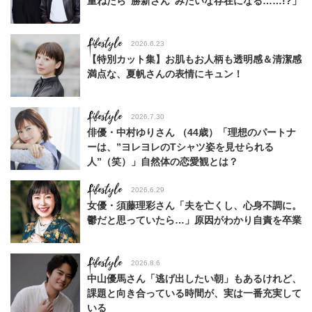
重ねたら“勝新さん”みたいな存在になる……!?」
Lifestyle
2026.6.23
【特別カット集】お肌もお人柄も透明感＆清潔感
満点な、夏帆さんの表情にキュン！
Lifestyle
2026.7.30
俳優・中村ゆりさん （44歳）「理想のパートナ
ーは、”ヨレヨレのTシャツ姿を見せられる
人”（笑）」自然体の恋愛観とは？
Lifestyle
2026.6.29
女優・須藤理彩さん「夫を亡くし、心身不調に。
鬱だと思っていたら…」原因がわかり自責を卒業
Lifestyle
2026.8.6
中山優馬さん「逃げ出したい朝」もあるけれど、
課題と向き合っている時間が、実は一番充実して
いる