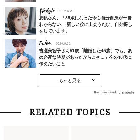
Lifestyle
2026.6.23
夏帆さん、「35歳になった今も自分自身が一番
わからない。 新しい役に出会うたび、自分探し
をしています」
Fashion
2026.6.22
吉瀬美智子さん51歳「離婚した45歳。でも、あ
の必死な時期があったからこそ…」今の40代に
伝えたいこと
Fashion
2026.8.6
【40代コンサバ派】白Tシャツは「パール×ゴー
ルドアクセ」を合わせるのが正解！〈大野真理子
Recommended by
さん×佐藤佳菜子さん〉
Lifestyle
2026.7.29
RELATED TOPICS
「お若いですね」は褒め言葉？“若い＝美しい”と
錯覚させる社会の危うさ【上野千鶴子のジェンダ
ーレス連載22】