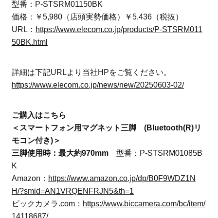
型番：P-STSRM01150BK
価格：￥5,980（店頭実勢価格）￥5,436（税抜）
URL：
https://www.elecom.co.jp/products/P-STSRM011
50BK.html
詳細は下記URLより当社HPをご覧ください。
https://www.elecom.co.jp/news/new/20250603-02/
ご購入はこちら
＜スマートフォン用マグネット三脚 (Bluetooth(R)リ
モコン付き)＞
三脚使用時：最大約970mm
型番：P-STSRM01085B
K
Amazon：
https://www.amazon.co.jp/dp/B0F9WDZ1N
H/?smid=AN1VRQENFRJN5&th=1
ビックカメラ.com：
https://www.biccamera.com/bc/item/
14118687/