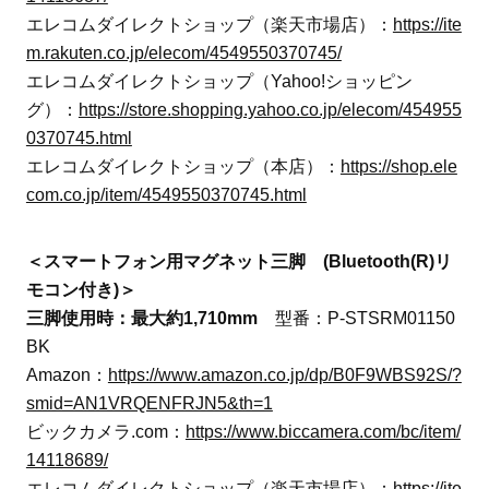
エレコムダイレクトショップ（楽天市場店）：
https://ite
m.rakuten.co.jp/elecom/4549550370745/
エレコムダイレクトショップ（Yahoo!ショッピン
グ）：
https://store.shopping.yahoo.co.jp/elecom/454955
0370745.html
エレコムダイレクトショップ（本店）：
https://shop.ele
com.co.jp/item/4549550370745.html
＜スマートフォン用マグネット三脚 (Bluetooth(R)リ
モコン付き)＞
三脚使用時：最大約1,710mm
型番：P-STSRM01150
BK
Amazon：
https://www.amazon.co.jp/dp/B0F9WBS92S/?
smid=AN1VRQENFRJN5&th=1
ビックカメラ.com：
https://www.biccamera.com/bc/item/
14118689/
エレコムダイレクトショップ（楽天市場店）：
https://ite