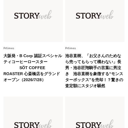
Lifestyle
2026.8.6
26年夏の【開運アクション】は”ひと拭き”習
慣！「金運アップ→トイレ、じゃあ底上げ運
は？」
Fashion
2026.6.12
中村ゆりさん「40代になり、やっと“仕事以外の
幸福感”に目が向いた」ライフスタイルも、服も
Prtimes
Prtimes
大阪発・B Corp 認証スペシャル
池谷直樹、「お父さんのためな
Fashion
ティコーヒーロースター
ら売ってもらって構わない」長
2026.7.16
SÖT COFFEE
男・池谷匠翔騎手の言葉に男泣
白黒でもこんなに華やぐ！40代、夏の「甘めト
ROASTER 心斎橋店をグランド
き 池谷直樹を象徴する“モンス
ップス×パンツ」コーデ〈3選〉
オープン（2026/7/28）
ターボックス”を売却！？驚きの
査定額にスタジオ騒然
Fashion
2026.5.29
40代の夏通勤はこれ１着！「きちんと感」も
「オシャレ」も整うトレンドトップス〈4選〉
Fashion
2026.5.29