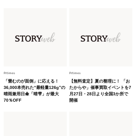
錯覚させる社会の危うさ【上野千鶴子のジェンダ
ーレス連載22】
Lifestyle
2026.8.6
26年夏の【開運アクション】は”ひと拭き”習
慣！「金運アップ→トイレ、じゃあ底上げ運
は？」
Fashion
2026.6.12
中村ゆりさん「40代になり、やっと“仕事以外の
幸福感”に目が向いた」ライフスタイルも、服も
Prtimes
Prtimes
「畳むのが面倒」に応える！
【無料査定】夏の整理に！ 「お
Fashion
36,000本売れた“最軽量126g”の
たからや」催事買取イベントを7
2026.7.16
晴雨兼用日傘「晴雫」が最大
月27日・28日より全国3か所で
白黒でもこんなに華やぐ！40代、夏の「甘めト
70％OFF
開催
ップス×パンツ」コーデ〈3選〉
Fashion
2026.5.29
40代の夏通勤はこれ１着！「きちんと感」も
「オシャレ」も整うトレンドトップス〈4選〉