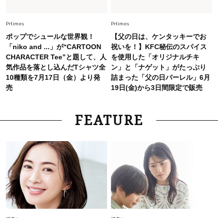
Fashion
2026.7.25
26年夏は「小ぶり」が大流行中！人と被らない
Prtimes
Prtimes
【最旬かごバッグ】6選
ポップでシュールな世界観！
【父の日は、ケンタッキーでお
「niko and ...」が“CARTOON
祝いを！】KFC秘伝のスパイス
CHARACTER Tee”と題して、人
を使用した「オリジナルチキ
気作品を落とし込んだTシャツ全
ン」と「ナゲット」がたっぷり
10種類を7月17日（金）より発
詰まった「父の日バーレル」6月
売
19日(金)から3日間限定で販売
FEATURE