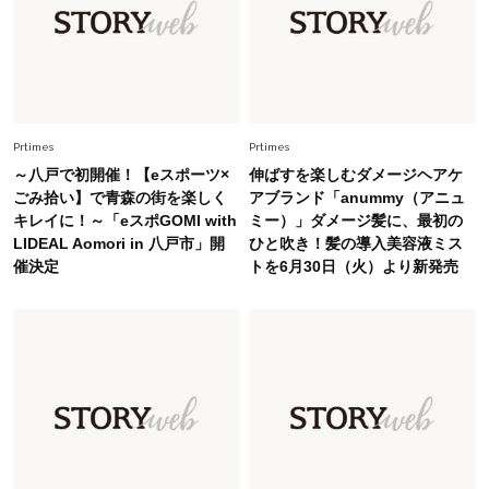
Fashion
2026.5.29
今、40代の「メガネ＆サングラス」のトレンド
に更新あり！“黒ぶち以外”が新定番に
Prtimes
Prtimes
Fashion
2026.8.5
～八戸で初開催！【eスポーツ×
伸ばすを楽しむダメージヘアケ
オシャレ40代の【ワンピ＆オールインワン】最
ごみ拾い】で青森の街を楽しく
アブランド「anummy（アニュ
旬着こなし3選。地味見え回避のコツは「バッグ
キレイに！～「eスポGOMI with
ミー）」ダメージ髪に、最初の
選び」！
LIDEAL Aomori in 八戸市」開
ひと吹き！髪の導入美容液ミス
催決定
トを6月30日（火）より新発売
Fashion
2026.7.31
【40代のTシャツコーデ】超ビッグサイズ×きれ
いめハーフパンツでモードに昇華
Fashion
2026.7.9
スタイリストが本気で推す！40代がほどよく華
やぐ【甘め黒アイテム】3選