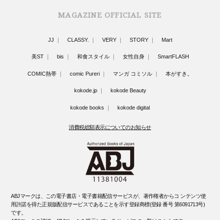
MAGAZINE OFFICIAL SITE
JJ
CLASSY.
VERY
STORY
Mart
美ST
bis
和食スタイル
女性自身
SmartFLASH
COMIC熱帯
comic Pureri
マンガ コミソル
本がすき。
kokode.jp
kokode Beauty
kokode books
kokode digital
消費税総額表示についてのお知らせ
ABJマークは、この電子書店・電子書籍配信サービスが、著作権者からコ ンテンツ使
用許諾を得た正規版配信サービスであることを示す登録商標(登録 番号 第6091713号)
です。