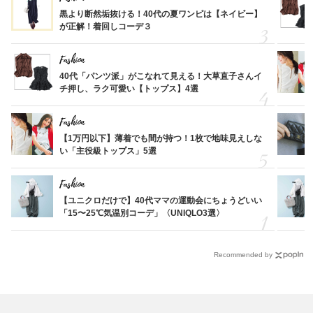
黒より断然垢抜ける！40代の夏ワンピは【ネイビー】
が正解！着回しコーデ３
Fashion
40代「パンツ派」がこなれて見える！大草直子さんイ
チ押し、ラク可愛い【トップス】4選
Fashion
【1万円以下】薄着でも間が持つ！1枚で地味見えしな
い「主役級トップス」5選
Fashion
【ユニクロだけで】40代ママの運動会にちょうどいい
「15〜25℃気温別コーデ」〈UNIQLO3選〉
Recommended by