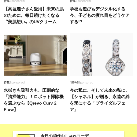
特集
Sponsored
特集
Sponsored
【高垣麗子さん愛用】未来の肌
学校も遊びもデジタル化する
のために。毎日続けたくなる
今、子どもの疲れ目をどうケア
〝美肌想い〟のUVクリーム
する!?
特集
Sponsored
NEWS
Sponsored
水拭きも吸引力も、圧倒的な
今の私に、そして未来の私に。
「清掃能力」！ロボット掃除機
【シャネル】が贈る、永遠の絆
を選ぶなら【Qrevo Curv 2
を形にする「ブライダルフェ
Flow】
ア」
今日の40代おしゃれコーデ