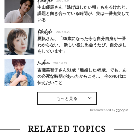
Lifestyle
2026.8.6
中山優馬さん「逃げ出したい朝」もあるけれど、
課題と向き合っている時間が、実は一番充実して
いる
Lifestyle
2026.6.23
夏帆さん、「35歳になった今も自分自身が一番
わからない。 新しい役に出会うたび、自分探し
をしています」
Fashion
2026.6.22
吉瀬美智子さん51歳「離婚した45歳。でも、あ
の必死な時期があったからこそ…」今の40代に
伝えたいこと
Fashion
2026.8.6
【40代コンサバ派】白Tシャツは「パール×ゴー
ルドアクセ」を合わせるのが正解！〈大野真理子
Recommended by
さん×佐藤佳菜子さん〉
Lifestyle
2026.7.29
RELATED TOPICS
「お若いですね」は褒め言葉？“若い＝美しい”と