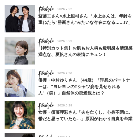
Lifestyle
2026.7.22
斎藤工さん×水上恒司さん 「水上さんは、年齢を
重ねたら“勝新さん”みたいな存在になる……!?」
Lifestyle
2026.6.23
【特別カット集】お肌もお人柄も透明感＆清潔感
満点な、夏帆さんの表情にキュン！
Lifestyle
2026.7.30
俳優・中村ゆりさん （44歳）「理想のパートナ
ーは、”ヨレヨレのTシャツ姿を見せられる
人”（笑）」自然体の恋愛観とは？
Lifestyle
2026.6.29
女優・須藤理彩さん「夫を亡くし、心身不調に。
鬱だと思っていたら…」原因がわかり自責を卒業