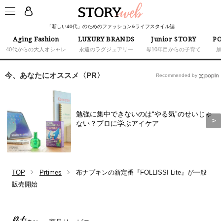
「新しい40代」のためのファッション&ライフスタイル誌
Aging Fashion
LUXURY BRANDS
Junior STORY
PO
40代からの大人オシャレ
永遠のラグジュアリー
母10年目からの子育て
今、あなたにオススメ〈PR〉
Recommended by
勉強に集中できないのは“やる気”のせいじゃ
ない？プロに学ぶアイケア
TOP
Prtimes
布ナプキンの新定番『FOLLISSI Lite』が一般
販売開始