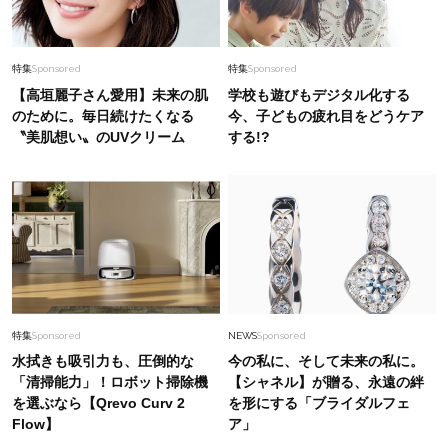
特集
Sponsored
特集
Sponsored
【高垣麗子さん愛用】未来の肌
学校も遊びもデジタル化する
のために。毎日続けたくなる
今、子どもの疲れ目をどうケア
〝美肌想い〟のUVクリーム
する!?
特集
Sponsored
NEWS
Sponsored
水拭きも吸引力も、圧倒的な
今の私に、そして未来の私に。
「清掃能力」！ロボット掃除機
【シャネル】が贈る、永遠の絆
を選ぶなら【Qrevo Curv 2
を形にする「ブライダルフェ
Flow】
ア」