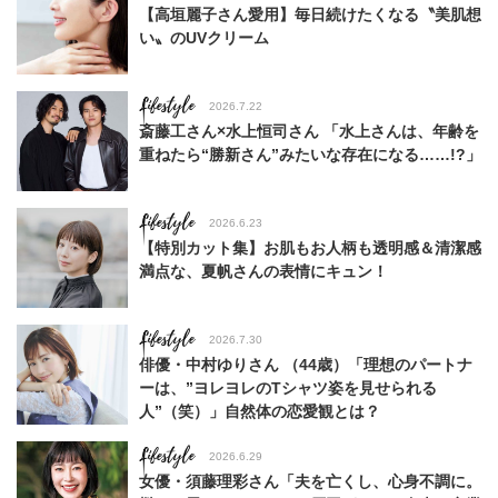
【高垣麗子さん愛用】毎日続けたくなる〝美肌想
い〟のUVクリーム
Lifestyle
2026.7.22
斎藤工さん×水上恒司さん 「水上さんは、年齢を
重ねたら“勝新さん”みたいな存在になる……!?」
Lifestyle
2026.6.23
【特別カット集】お肌もお人柄も透明感＆清潔感
満点な、夏帆さんの表情にキュン！
Lifestyle
2026.7.30
俳優・中村ゆりさん （44歳）「理想のパートナ
ーは、”ヨレヨレのTシャツ姿を見せられる
人”（笑）」自然体の恋愛観とは？
Lifestyle
2026.6.29
女優・須藤理彩さん「夫を亡くし、心身不調に。