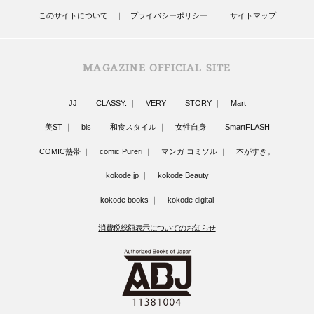
このサイトについて
プライバシーポリシー
サイトマップ
MAGAZINE OFFICIAL SITE
JJ
CLASSY.
VERY
STORY
Mart
美ST
bis
和食スタイル
女性自身
SmartFLASH
COMIC熱帯
comic Pureri
マンガ コミソル
本がすき。
kokode.jp
kokode Beauty
kokode books
kokode digital
消費税総額表示についてのお知らせ