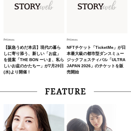
スタイリストが本気で推す！40代がほどよく華
やぐ【甘め黒アイテム】3選
Fashion
2026.7.25
26年夏は「小ぶり」が大流行中！人と被らない
【最旬かごバッグ】6選
Prtimes
Prtimes
【阪急うめだ本店】現代の暮ら
NFTチケット「TicketMe」が日
しに寄り添う、新しい「お盆」
本最大級の都市型ダンスミュー
を提案「THE BON ーいま、私ら
ジックフェスティバル「ULTRA
しいお盆のかたちー」が7月29日
JAPAN 2026」のチケットを販
(水)より開催！
売開始
FEATURE