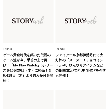
Fashion
2026.5.29
40代の夏通勤はこれ１着！「きちんと感」も
「オシャレ」も整うトレンドトップス〈4選〉
Fashion
2026.5.29
今、40代の「メガネ＆サングラス」のトレンド
に更新あり！“黒ぶち以外”が新定番に
Prtimes
Prtimes
Fashion
2026.8.5
ゲーム黄金時代を築いた伝説の
ジェイアール京都伊勢丹にて大
オシャレ40代の【ワンピ＆オールインワン】最
ゲーム達が今、手首の上で再
好評の「スースー！チョコミン
旬着こなし3選。地味見え回避のコツは「バッグ
び！「My Play Watch」5シリー
ト」や、ひんやりアイテムなど
選び」！
ズを10月29日（木）に発売！＆
の期間限定POP UP SHOPを今季
6月18日（木）より購入受付を開
も開催！
Fashion
2026.7.31
始！
【40代のTシャツコーデ】超ビッグサイズ×きれ
いめハーフパンツでモードに昇華
Fashion
2026.7.9