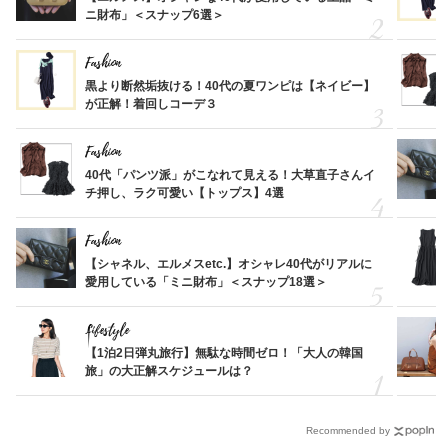
ニ財布」＜スナップ6選＞
Fashion
黒より断然垢抜ける！40代の夏ワンピは【ネイビー】
が正解！着回しコーデ３
Fashion
40代「パンツ派」がこなれて見える！大草直子さんイ
チ押し、ラク可愛い【トップス】4選
Fashion
【シャネル、エルメスetc.】オシャレ40代がリアルに
愛用している「ミニ財布」＜スナップ18選＞
Lifestyle
【1泊2日弾丸旅行】無駄な時間ゼロ！「大人の韓国
旅」の大正解スケジュールは？
Recommended by