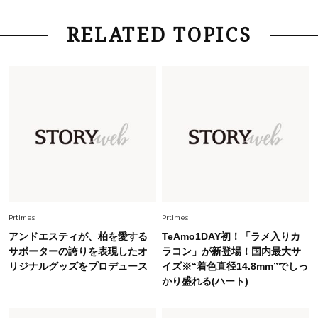
Lifestyle
2026.7.29
RELATED TOPICS
「お若いですね」は褒め言葉？“若い＝美しい”と
錯覚させる社会の危うさ【上野千鶴子のジェンダ
ーレス連載22】
Lifestyle
2026.8.6
26年夏の【開運アクション】は”ひと拭き”習
慣！「金運アップ→トイレ、じゃあ底上げ運
は？」
Fashion
2026.6.12
中村ゆりさん「40代になり、やっと“仕事以外の
幸福感”に目が向いた」ライフスタイルも、服も
Prtimes
Prtimes
アンドエスティが、柏を愛する
TeAmo1DAY初！「ラメ入りカ
Fashion
サポーターの誇りを表現したオ
ラコン」が新登場！国内最大サ
2026.7.16
リジナルグッズをプロデュース
イズ※“着色直径14.8mm”でしっ
白黒でもこんなに華やぐ！40代、夏の「甘めト
かり盛れる(ハート)
ップス×パンツ」コーデ〈3選〉