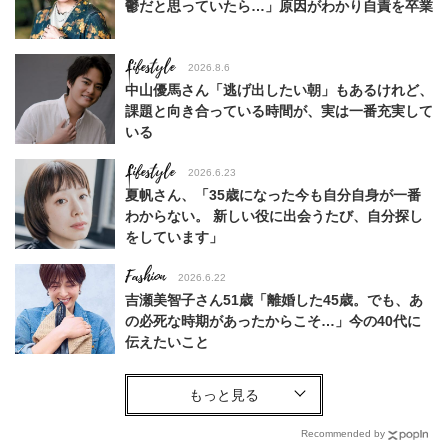
鬱だと思っていたら…」原因がわかり自責を卒業
Lifestyle
2026.8.6
中山優馬さん「逃げ出したい朝」もあるけれど、
課題と向き合っている時間が、実は一番充実して
いる
Lifestyle
2026.6.23
夏帆さん、「35歳になった今も自分自身が一番
わからない。 新しい役に出会うたび、自分探し
をしています」
Fashion
2026.6.22
吉瀬美智子さん51歳「離婚した45歳。でも、あ
の必死な時期があったからこそ…」今の40代に
伝えたいこと
Fashion
2026.8.6
【40代コンサバ派】白Tシャツは「パール×ゴー
ルドアクセ」を合わせるのが正解！〈大野真理子
Recommended by
さん×佐藤佳菜子さん〉