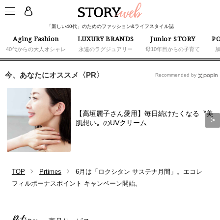
「新しい40代」のためのファッション&ライフスタイル誌
Aging Fashion
LUXURY BRANDS
Junior STORY
PO
40代からの大人オシャレ
永遠のラグジュアリー
母10年目からの子育て
今、あなたにオススメ〈PR〉
Recommended by
【高垣麗子さん愛用】毎日続けたくなる〝美
肌想い〟のUVクリーム
TOP
Prtimes
6月は「ロクシタン サステナ月間」。エコレ
フィルボーナスポイント キャンペーン開始。