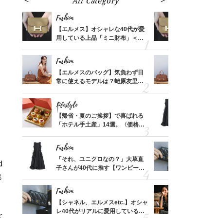
All Category
Fa
Fashion
Fashion
ばれる
【エルメス】オシャレな40代が愛
【エルメス
価格
用している上品「ミニ財布」＜ス
用している
？
ナップ6選＞
ナップ6選
Fashion
Fashion
時間ゼ
【エルメスのバッグ】気負わず日
【エルメス
正解ス
常に使えるモデルは？蛯原友里さ
常に使える
んと探す「最旬名品」4選
んと探す「
Lifestyle
Fashion
る【お
【帰省・夏のご挨拶】で喜ばれる
「それ、ユ
買える
「ホテル手土産」14選。〈価格
子さんが4
れる名
別〉センスが伝わる逸品は？
ス】！秀逸
レイ見え
Fashion
Fashion
てから
「それ、ユニクロなの？」大草直
【シャネル、
d
く」俳
子さんが40代に推す【ワンピー
レ40代が
魅
思い
ス】！秀逸シルエットで体型がキ
「ミニ財布
レイ見え
Fashion
Fashion
、
さんの
【シャネル、エルメスetc.】オシャ
真夏の「ワ
金の話
レ40代がリアルに愛用している
華やぐ！大
を