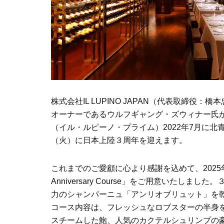
株式会社IL LUPINO JAPAN（代表取締
オーナーであるウルフギャング・ズウィナー氏が手掛
（イル・ルピーノ・プライム）2022年7月に北
（火）に日本上陸３周年を迎えます。
これまでのご愛顧に心より感謝を込めて、2025
Anniversary Course」をご用意いた
力のシャンパーニュ「アンリオブリュット」を
コース内容は、フレッシュなロブスターの半身
スチームした鮑、人気のカクテルシュリンプの