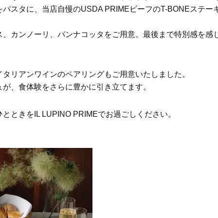
は？翌朝の肌に自信がもてる
は”介護どうする？”から始
タに、当店自慢のUSDA PRIMEビーフのT-BONEステー
です」父・辰夫さんの相続
Beauty
Lifestyle
だこと
酷暑の夏こそ40代が使うべき【美
女優・須藤理彩さん「夫を
ス、カンノーリ、パンナコッタをご用意。最後まで特別感を感
容液・クリーム】「シワ・たるみ
し、心身不調に。鬱だと思
ケア」はこれ一つでOK！
たら…」原因がわかり自責
Beauty
Lifestyle
【インナーケア】石井美穂さんが
【梅宮アンナさん】乳がん
イタリアンワインのペアリングもご用意いたしました。
「夏のお守り」に飲む名品。手軽
術を経て「残った方の胸も
ュが、食体験をさらに豊かに引き立てます。
なのに、肌が見違える！
しまいたい」とすら思う──
声もあることを知ってほし
Beauty
Lifestyle
きをIL LUPINO PRIMEでお過ごしください。
日焼け止めだけじゃない！40代の
梅宮アンナさん、再婚から8
肌が明るくなる”朝の時短名
の心境「お互い20年ぶりの
品”【洗顔＆集中美容液】
活、正直簡単じゃない」
Beauty
Lifestyle
今いちばん垢抜ける「ショートボ
梅宮アンナさんご夫婦が語る 
ブ」SNAP。人気アラフォー読者達
歳と60歳、大人同士の電撃
がお手本！
アル」周囲が驚くほど本音
かることも
Beauty
Lifestyle
目元の「深いたるみ＆くぼみ」に
【1泊2日でみっちり】食も
手応え！プロが選ぶ、話題の名品
も！時短で楽しみつくす「