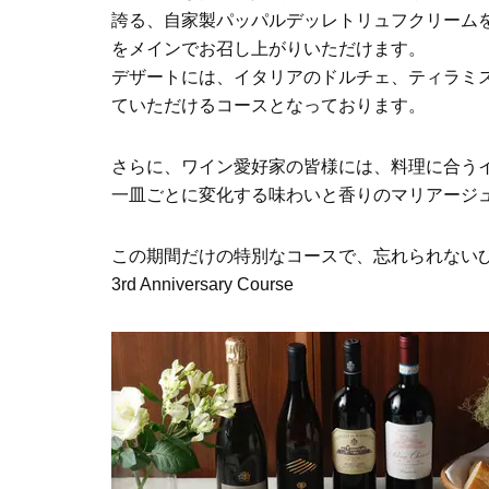
誇る、自家製パッパルデッレトリュフクリームをパス
をメインでお召し上がりいただけます。
デザートには、イタリアのドルチェ、ティラミ
ていただけるコースとなっております。
さらに、ワイン愛好家の皆様には、料理に合う
一皿ごとに変化する味わいと香りのマリアージ
この期間だけの特別なコースで、忘れられないひとと
3rd Anniversary Course