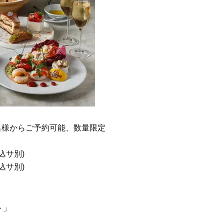
〈５選〉
まソウル旅」リアルプラン
Beauty
Lifestyle
40代の“老け見え”目元〈シワ・ク
まずはここだけ！「寝室の
マ・くぼみ・まつ毛〉に！【悩み
除」が【総合運】に効く理
別・名品まとめ】
〈26年夏の開運アクション
)※2名様からご予約可能、数量限定
サ別)
サ別)
ト」