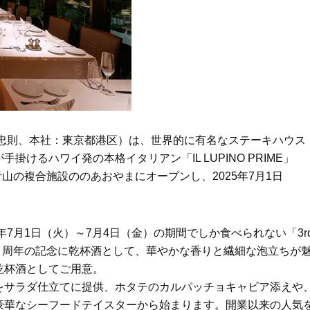
Beauty
Lifestyle
Beauty
Lifestyle
26年夏、石井美穂さん厳選の【美
【帰省・夏のご挨拶】で喜
白アイテム】10選！40代以上は朝
「ホテル手土産」14選。〈
晩の「即効集中ケア」に頼る！
別〉センスが伝わる逸品は
Beauty
Lifestyle
「夕方から目力が落ちる…」40代
【1泊2日弾丸旅行】無駄な
へ！石井美穂さんが推薦【名品ア
ロ！「大人の韓国旅」の大
イクリーム】3選
ケジュールは？
役：橋本忠則、本社：東京都港区）は、世界的に有名なステーキハウス
Beauty
Lifestyle
けるハワイ発の本格イタリアン「IL LUPINO PRIME」
40代、翌朝の肌が見違える！夏の
〈元社長秘書〉内緒で教え
⻘山の複合施設ののあおやまにオープンし、2025年7月1日
「ざらつき・ごわつき」をケアす
盆の帰省手土産5選】東京で
る名品2選〈パック・ミスト〉
「また買ってきて」と喜ば
品
Beauty
Lifestyle
40代の透明感を底上げ【毛穴ケ
【特別画像集】「亡くなっ
年7月1日（火）～7月4日（金）の期間でしか食べられない「3r
ア】名品3選！石井美穂さん「60本
憧れの気持ちはますます強
しました。３周年の記念に乾杯酒として、華やかな香りと繊細な泡立ちが
以上愛用中」のものも
優・大和田美帆さん”母との
出”
乾杯酒としてご用意。
Beauty
Lifestyle
をサラダ仕立てに提供、ホタテのカルパッチョキャビア添えや
石井美穂さんおすすめ！40代の
梅宮アンナさん、父・辰夫
「お疲れ顔を救う」美容パック
相続で学んだこと「親のお
豪華なシーフードテイスターから始まります。開業以来の人気