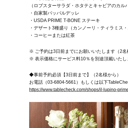
（ロブスターサラダ・ホタテとキャビアのカル
・自家製パッパルデッレ
・USDA PRIME T-BONE ステーキ
・デザート3種盛り（カンノーリ・ティラミス
・コーヒーまたは紅茶
※ ご予約は3日前までにお願いいたします（2
※ 表示価格にサービス料10％を別途頂戴いたし
◆事前予約必須【3日前まで】（2名様から）
お電話（03-6804-5661）もしくは以下Table
https://www.tablecheck.com/shops/il-lupino-prim