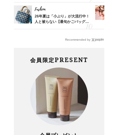
！
「ブラウン名品」2選
えする【上
Fashion
Fashion
拭き掃
26年夏は「小ぶり」が大流行中！
1万円台か
由は？
人と被らない【最旬かごバッグ】6
40代が毎
〉
選
リー」４選
Recommended by
PRESENT
会員限定