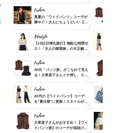
めるん
「ミニ財布」＜スナップ18選＞
めトップス
キ
で学ん
Fashion
Fashion
亡く
真夏の「ワイドパンツ」コーデが
40代「パ
じ
ってい
華やぐ！大人にちょうどいい【甘
る！大草直
を卒業
めトップス】5選
可愛い【ト
Lifestyle
Fashion
摘出手
【1泊2日弾丸旅行】無駄な時間ゼ
40代の【
取って
ロ！「大人の韓国旅」の大正解ス
を”夏仕様
そんな
ケジュールは？
レイ見えす
い
Fashion
Fashion
カ月め
40代「パンツ派」がこなれて見え
大草直子さ
結婚生
る！大草直子さんイチ押し、ラク
ドパンツ派
可愛い【トップス】4選
「ブラウン
Fashion
Fashion
「53
40代の【ワイドパンツ】コーデ
26年夏は
婚のリ
を”夏仕様”に更新！スタイルがキ
人と被らな
でぶつ
レイ見えする〈コーデ3選〉
選
Fashion
Fashion
買い物
大草直子さんがおすすめ！【ワイ
『ジャケッ
わがま
ドパンツ派】のコーデが垢抜ける
正解！普通