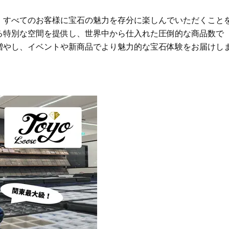
Beauty
Lifestyle
すべてのお客様に宝石の魅力を存分に楽しんでいただくこと
Beauty
Lifestyle
る特別な空間を提供し、世界中から仕入れた圧倒的な商品数で
「それどこの？」と褒められる！
【帰省・夏のご挨拶】で喜
増やし、イベントや新商品でより魅力的な宝石体験をお届けし
可愛すぎる【YSL】の新作「万能ク
「ホテル手土産」14選。〈
リーム」が夏のお守りに
別〉センスが伝わる逸品は
Beauty
Lifestyle
26年夏、石井美穂さん厳選の【美
梅宮アンナさん、父・辰夫
白アイテム】10選！40代以上は朝
相続で学んだこと「親のお
晩の「即効集中ケア」に頼る！
は”介護どうする？”から始
です」父・辰夫さんの相続
Beauty
Lifestyle
だこと
40代、顔がオシャレになる「リッ
【1泊2日弾丸旅行】無駄な
プの色」は【モーブ】一択！大野
ロ！「大人の韓国旅」の大
真理子さんおすすめ名品
ケジュールは？
Beauty
Lifestyle
40代は洗顔選びから！石井美穂さ
【特別カット集】中村ゆり
んの「夏枯れ肌対策」全部見せ
やわらかな透明感をまとう
【ハリケア・美白etc.】
体の美しさ
Beauty
Lifestyle
黄ぐすみをオフ！40代の美白ケ
〈元社長秘書〉内緒で教え