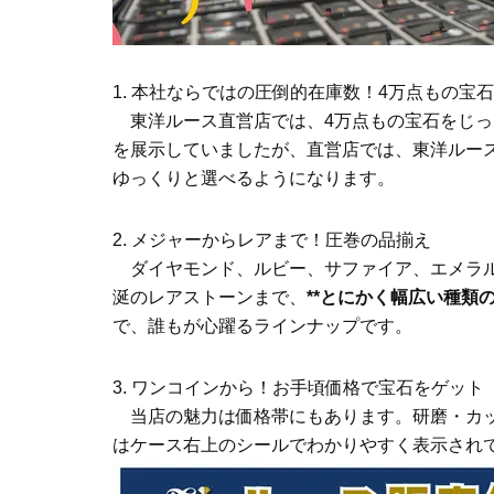
1. 本社ならではの圧倒的在庫数！4万点もの宝
東洋ルース直営店では、4万点もの宝石をじっ
を展示していましたが、直営店では、東洋ルース
ゆっくりと選べるようになります。
2. メジャーからレアまで！圧巻の品揃え
ダイヤモンド、ルビー、サファイア、エメラル
涎のレアストーンまで、
**とにかく幅広い種類の
で、誰もが心躍るラインナップです。
3. ワンコインから！お手頃価格で宝石をゲット
当店の魅力は価格帯にもあります。研磨・カッ
はケース右上のシールでわかりやすく表示され