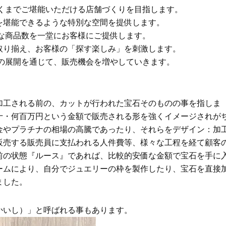
ゆくまでご堪能いただける店舗づくりを目指します。
堪能できるような特別な空間を提供します。
な商品数を一堂にお客様にご提供します。
り揃え、お客様の「探す楽しみ」を刺激します。
の展開を通じて、販売機会を増やしていきます。
工される前の、カットが行われた宝石そのものの事を指しま
十・何百万円という金額で販売される形を強くイメージされが
金やプラチナの相場の高騰であったり、それらをデザイン：加
販売する販売員に支払われる人件費等、様々な工程を経て顧客
前の状態『ルース』であれば、比較的安価な金額で宝石を手に
ームにより、自分でジュエリーの枠を製作したり、宝石を直接
ました。
いし）」と呼ばれる事もあります。