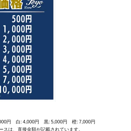
ステージ】新クレンザーでうるお
し、心身不調に。鬱だと思
い艶めくなめらかな素肌へ
たら…」原因がわかり自責
Beauty
Lifestyle
「夕方から目力が落ちる…」40代
梅宮アンナさん、再婚から8
へ！石井美穂さんが推薦【名品ア
の心境「お互い20年ぶりの
イクリーム】3選
活、正直簡単じゃない」
000円 白: 4,000円 黒: 5,000円 橙: 7,000円
のルースは、直接金額が記載されています。