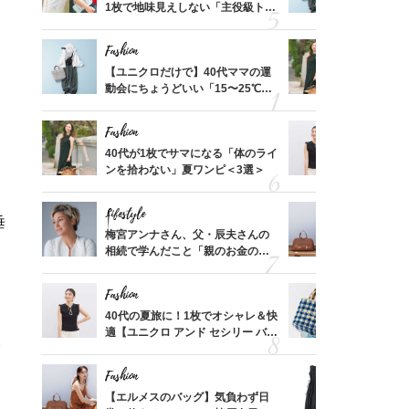
買える
1枚で地味見えしない「主役級トッ
動会にちょ
れる名
プス」5選
温別コーデ」
Fashion
Fashion
って始
【ユニクロだけで】40代ママの運
40代が1
えて、
動会にちょうどいい「15〜25℃気
ンを拾わな
ゃなっ
温別コーデ」〈UNIQLO3選〉
Fashion
Fashion
拭き掃
40代が1枚でサマになる「体のライ
40代の夏
由は？
ンを拾わない」夏ワンピ＜3選＞
適【ユニクロ
〉
セン】〈新
Lifestyle
Fashion
垂
摘出手
梅宮アンナさん、父・辰夫さんの
【エルメス
取って
相続で学んだこと「親のお金の話
常に使える
そんな
は”介護どうする？”から始めるん
んと探す「
い
です」父・辰夫さんの相続で学ん
Fashion
Fashion
だこと
【スイ
40代の夏旅に！1枚でオシャレ＆快
26年夏は
合間に
適【ユニクロ アンド セシリー バン
人と被らな
格
ヨーグ
セン】〈新作コーデ3選〉
選
Fashion
Fashion
亡く
【エルメスのバッグ】気負わず日
「それ、ユ