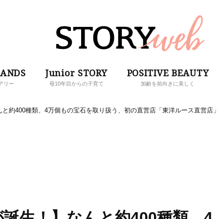
RANDS
Junior STORY
POSITIVE BEAUTY
アリー
母10年目からの子育て
加齢を前向きに美しく
と約400種類、4万個もの宝石を取り扱う、初の直営店「東洋ルース直営店
誕生！】なんと約400種類、4