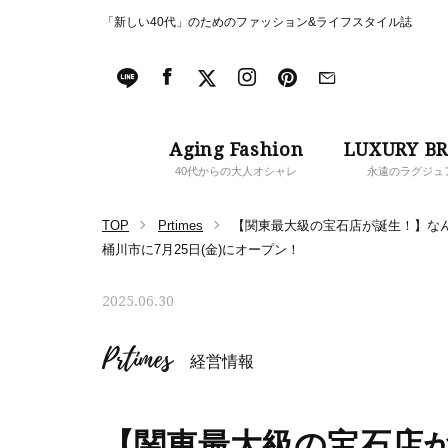
「新しい40代」のためのファッション&ライフスタイル誌
Aging Fashion
LUXURY B
40代からの大人オシャレ
永遠のラグジュ
TOP
Prtimes
【関東最大級の宝石店が誕生！】なん
桶川市に7月25日(金)にオープン！
2025.06.30
Prtimes
経営情報
【関東最大級の宝石店が