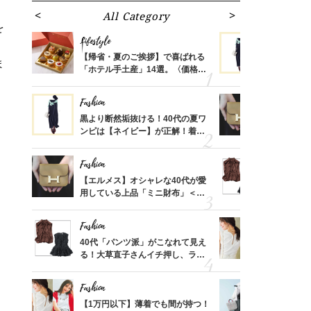
All Category
Fa
を
Lifestyle
Fashion
ばれる
【帰省・夏のご挨拶】で喜ばれる
黒より断然
ま
価格
「ホテル手土産」14選。〈価格
ンピは【ネ
？
別〉センスが伝わる逸品は？
しコーデ３
Fashion
Fashion
さんの
黒より断然垢抜ける！40代の夏ワ
【エルメス
金の話
ンピは【ネイビー】が正解！着回
用している
めるん
しコーデ３
ナップ6選
で学ん
Fashion
Fashion
時間ゼ
【エルメス】オシャレな40代が愛
40代「パ
正解ス
用している上品「ミニ財布」＜ス
る！大草直
ナップ6選＞
可愛い【ト
Fashion
Fashion
さん
40代「パンツ派」がこなれて見え
【1万円以
、自然
る！大草直子さんイチ押し、ラク
1枚で地味
可愛い【トップス】4選
プス」5選
Fashion
Fashion
る【お
【1万円以下】薄着でも間が持つ！
【ユニクロ