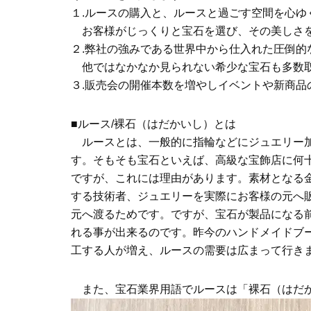
１.ルースの購入と、ルースと過ごす空間を心
お客様がじっくりと宝石を選び、その美しさを
２.弊社の強みである世界中から仕入れた圧倒的
他ではなかなか見られない希少な宝石も多数取
３.販売会の開催本数を増やしイベントや新商品
■ルース/裸石（はだかいし）とは
ルースとは、一般的に指輪などにジュエリー加
す。そもそも宝石といえば、高級な宝飾店に何
ですが、これには理由があります。素材となる
する技術者、ジュエリーを実際にお客様の元へ
元へ渡るためです。ですが、宝石が製品になる
れる事が出来るのです。昨今のハンドメイドブ
工する人が増え、ルースの需要は広まって行き
また、宝石業界用語でルースは「裸石（はだか