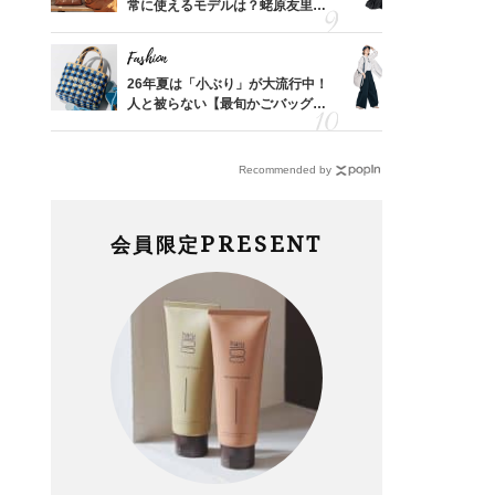
ってい
常に使えるモデルは？蛯原友里さ
子さんが4
を卒業
んと探す「最旬名品」4選
ス】！秀逸
レイ見え
Fashion
Fashion
カ月め
26年夏は「小ぶり」が大流行中！
〈帰省にも
結婚生
人と被らない【最旬かごバッグ】6
代「ワイド
選
【旅コーデ
Recommended by
PRESENT
会員限定