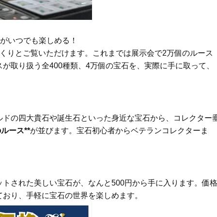
ア、最適解は【角質洗顔】。石井
盆の帰省手土産5選】東京で
美穂さんおすすめ名品
「また買ってきて」と喜ば
品
Beauty
Lifestyle
酷暑の夏こそ40代が使うべき【美
中山優馬さん、姉と話し合
石がいつでも楽しめる！
容液・クリーム】「シワ・たるみ
めた親孝行「親の年齢も考
くりとご覧いただけます。これまでは展示会で2万個のルース
ケア」はこれ一つでOK！
年に1回くらいは何かしなき
て」
が取り扱う全400種類、4万個の宝石を、実際に手に取って、
Beauty
Lifestyle
40代、翌朝の肌が見違える！夏の
まずはここだけ！「寝室の
「ざらつき・ごわつき」をケアす
除」が【総合運】に効く理
る名品2選〈パック・ミスト〉
〈26年夏の開運アクション
Beauty
Lifestyle
ドの四大貴石や誕生石といった身近な宝石から、コレクター
今いちばん垢抜ける「ショートボ
【梅宮アンナさん】乳がん
ルース**
が並びます。宝石初心者からベテランコレクターま
ブ」SNAP。人気アラフォー読者達
術を経て「残った方の胸も
がお手本！
しまいたい」とすら思う──
声もあることを知ってほし
Beauty
Lifestyle
簡単セットで洒落る40代の【ボブ
マニアが厳選、ソウル最旬
ヘア】4選。“センスがいい人”見え
ーツカフェ】4選！買い物の
トされた美しい宝石が、なんと500円から手に入ります。価
するポイントは？
ひと休み〈チーズケーキ、
ルトetc.〉
ており、手軽に宝石の世界を楽しめます。
Beauty
Lifestyle
まるで美容液！【ディオール プレ
女優・須藤理彩さん「夫を