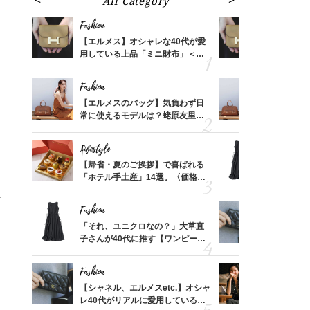
All Category
Fa
Fashion
Fashion
ばれる
【エルメス】オシャレな40代が愛
【エルメス
価格
用している上品「ミニ財布」＜ス
用している
？
ナップ6選＞
ナップ6選
Fashion
Fashion
時間ゼ
【エルメスのバッグ】気負わず日
【エルメス
正解ス
常に使えるモデルは？蛯原友里さ
常に使える
んと探す「最旬名品」4選
んと探す「
Lifestyle
Fashion
る【お
【帰省・夏のご挨拶】で喜ばれる
「それ、ユ
買える
「ホテル手土産」14選。〈価格
子さんが4
れる名
別〉センスが伝わる逸品は？
ス】！秀逸
レイ見え
Fashion
Fashion
てから
「それ、ユニクロなの？」大草直
【シャネル、
く」俳
子さんが40代に推す【ワンピー
レ40代が
思い
ス】！秀逸シルエットで体型がキ
「ミニ財布
レイ見え
Fashion
Fashion
さんの
【シャネル、エルメスetc.】オシャ
真夏の「ワ
金の話
レ40代がリアルに愛用している
華やぐ！大