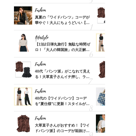
めるん
「ミニ財布」＜スナップ18選＞
めトップス
で学ん
Fashion
Fashion
摘出手
真夏の「ワイドパンツ」コーデが
40代「パ
取って
華やぐ！大人にちょうどいい【甘
る！大草直
そんな
めトップス】5選
可愛い【ト
い
Lifestyle
Fashion
亡く
【1泊2日弾丸旅行】無駄な時間ゼ
40代の【
ってい
ロ！「大人の韓国旅」の大正解ス
を”夏仕様
を卒業
ケジュールは？
レイ見えす
Fashion
Fashion
カ月め
40代「パンツ派」がこなれて見え
大草直子さ
結婚生
る！大草直子さんイチ押し、ラク
ドパンツ派
可愛い【トップス】4選
「ブラウン
Fashion
Fashion
「53
40代の【ワイドパンツ】コーデ
26年夏は
婚のリ
を”夏仕様”に更新！スタイルがキ
人と被らな
でぶつ
レイ見えする〈コーデ3選〉
選
Fashion
Fashion
拭き掃
大草直子さんがおすすめ！【ワイ
『ジャケッ
由は？
ドパンツ派】のコーデが垢抜ける
正解！普通