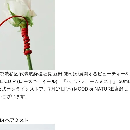
Beauty
Lifestyle
Beauty
Lifestyle
26年夏、石井美穂さん厳選の【美
【帰省・夏のご挨拶】で喜
白アイテム】10選！40代以上は朝
「ホテル手土産」14選。〈
晩の「即効集中ケア」に頼る！
別〉センスが伝わる逸品は
Beauty
Lifestyle
「夕方から目力が落ちる…」40代
【1泊2日弾丸旅行】無駄な
へ！石井美穂さんが推薦【名品ア
ロ！「大人の韓国旅」の大
イクリーム】3選
ケジュールは？
Beauty
Lifestyle
40代、翌朝の肌が見違える！夏の
〈元社長秘書〉内緒で教え
都渋谷区/代表取締役社長 豆田 健司)が展開するビューティー&
「ざらつき・ごわつき」をケアす
盆の帰省手土産5選】東京で
る名品2選〈パック・ミスト〉
「また買ってきて」と喜ば
 CUIR (ローズキュイール) 「ヘアパフュームミスト」 50mL
品
Beauty
Lifestyle
oW公式オンラインストア、7月17日(木) MOOD or NATURE店舗に
40代の透明感を底上げ【毛穴ケ
【特別画像集】「亡くなっ
がございます。
ア】名品3選！石井美穂さん「60本
憧れの気持ちはますます強
以上愛用中」のものも
優・大和田美帆さん”母との
出”
Beauty
Lifestyle
ル) ヘアミスト
石井美穂さんおすすめ！40代の
梅宮アンナさん、父・辰夫
「お疲れ顔を救う」美容パック
相続で学んだこと「親のお