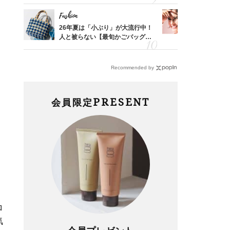
〉
「ブラウン名品」2選
えする【上
Fashion
Fashion
買い物
26年夏は「小ぶり」が大流行中！
1万円台か
わがま
人と被らない【最旬かごバッグ】6
40代が毎
！
選
リー」４選
Recommended by
PRESENT
会員限定
ロ
気