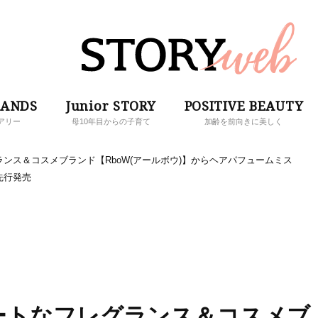
RANDS
Junior STORY
POSITIVE BEAUTY
アリー
母10年目からの子育て
加齢を前向きに美しく
ンス＆コスメブランド【RboW(アールボウ)】からヘアパフュームミス
)先行発売
ートなフレグランス＆コスメブ