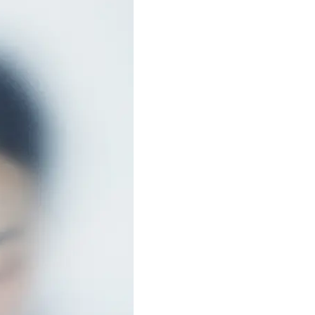
は？翌朝の肌に自信がもてる
は”介護どうする？”から始
です」父・辰夫さんの相続
Beauty
Lifestyle
だこと
酷暑の夏こそ40代が使うべき【美
【梅宮アンナさん】乳がん
容液・クリーム】「シワ・たるみ
術を経て「残った方の胸も
ケア」はこれ一つでOK！
しまいたい」とすら思う──
声もあることを知ってほし
Beauty
Lifestyle
【インナーケア】石井美穂さんが
女優・須藤理彩さん「夫を
「夏のお守り」に飲む名品。手軽
し、心身不調に。鬱だと思
なのに、肌が見違える！
たら…」原因がわかり自責
Beauty
Lifestyle
日焼け止めだけじゃない！40代の
梅宮アンナさん、再婚から8
肌が明るくなる”朝の時短名
の心境「お互い20年ぶりの
品”【洗顔＆集中美容液】
活、正直簡単じゃない」
Beauty
Lifestyle
今いちばん垢抜ける「ショートボ
梅宮アンナさんご夫婦が語る 
ブ」SNAP。人気アラフォー読者達
歳と60歳、大人同士の電撃
がお手本！
アル」周囲が驚くほど本音
かることも
Beauty
Lifestyle
目元の「深いたるみ＆くぼみ」に
まずはここだけ！「寝室の
手応え！プロが選ぶ、話題の名品
除」が【総合運】に効く理