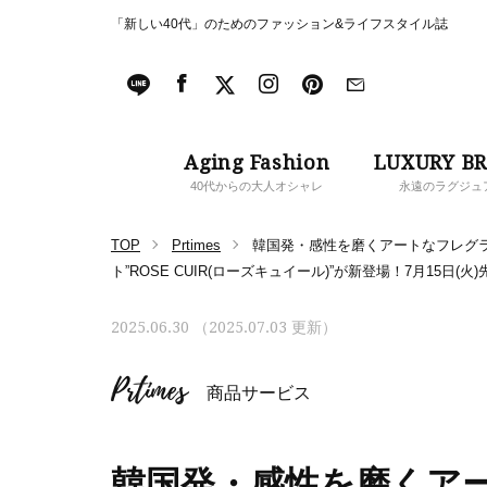
「新しい40代」のためのファッション&ライフスタイル誌
Aging Fashion
LUXURY B
40代からの大人オシャレ
永遠のラグジュ
TOP
Prtimes
韓国発・感性を磨くアートなフレグラ
ト”ROSE CUIR(ローズキュイール)”が新登場！7月15日(火
2025.06.30 （2025.07.03 更新）
Prtimes
商品サービス
韓国発・感性を磨くア