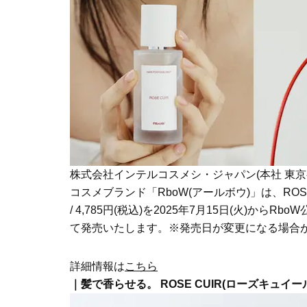
株式会社インテルコスメシ・ジャパン(本社 東京
コスメブランド「RboW(アールボウ)」は、ROSE
/ 4,785円(税込)を2025年7月15日(火)からRb
て発売いたします。※発売日が変更になる場合
詳細情報は
こちら
｜髪で香らせる。 ROSE CUIR(ローズキュイー