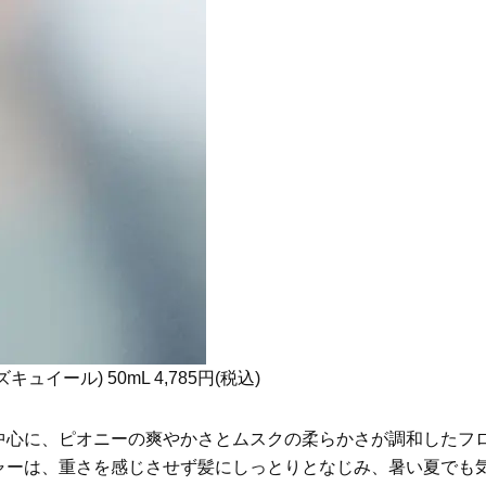
〈５選〉
〈26年夏の開運アクション
Beauty
Lifestyle
40代の“老け見え”目元〈シワ・ク
【1泊2日でみっちり】食も
マ・くぼみ・まつ毛〉に！【悩み
も！時短で楽しみつくす「
別・名品まとめ】
まソウル旅」リアルプラン
ュイール) 50mL 4,785円(税込)
中心に、ピオニーの爽やかさとムスクの柔らかさが調和したフ
ャーは、重さを感じさせず髪にしっとりとなじみ、暑い夏でも