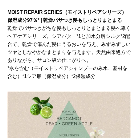
MOIST REPAIR SERIES（モイストリペアシリーズ）
保湿成分97％* | 乾燥パサつき髪もしっとりまとまる
乾燥でパサつきがちな髪もしっとりとまとまる髪へ導く
ヘアケアシリーズ。シアバター*1と加水分解シルク*2配
合で、乾燥で傷んだ髪にうるおいを与え、みずみずしい
ツヤとしなやかなまとまりを与えます。天然由来処方で
ありながら、サロン級の仕上がりへ。
*水を含む（モイストリペアシャンプーのみ水、基材を
含む）*1シア脂（保湿成分）*2保湿成分