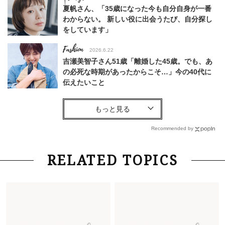
夏帆さん、「35歳になった今も自分自身が一番
わからない。 新しい役に出会うたび、自分探し
をしています」
Fashion
2026.6.22
吉瀬美智子さん51歳「離婚した45歳。でも、あ
の必死な時期があったからこそ…」今の40代に
伝えたいこと
Fashion
2026.8.6
【40代コンサバ派】白Tシャツは「パール×ゴー
ルドアクセ」を合わせるのが正解！〈大野真理子
Recommended by
さん×佐藤佳菜子さん〉
Lifestyle
2026.7.29
RELATED TOPICS
「お若いですね」は褒め言葉？“若い＝美しい”と
錯覚させる社会の危うさ【上野千鶴子のジェンダ
ーレス連載22】
Lifestyle
2026.7.29
「人間、役に立たなきゃ生きてちゃいかんか？」