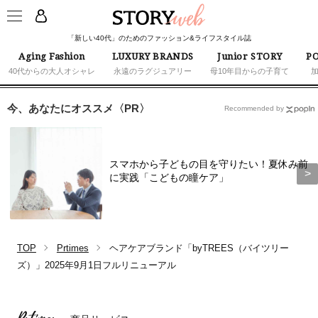
「新しい40代」のためのファッション&ライフスタイル誌
Aging Fashion
LUXURY BRANDS
Junior STORY
PO
40代からの大人オシャレ
永遠のラグジュアリー
母10年目からの子育て
今、あなたにオススメ〈PR〉
Recommended by
スマホから子どもの目を守りたい！夏休み前
に実践「こどもの瞳ケア」
TOP
Prtimes
ヘアケアブランド「byTREES（バイツリー
ズ）」2025年9月1日フルリニューアル