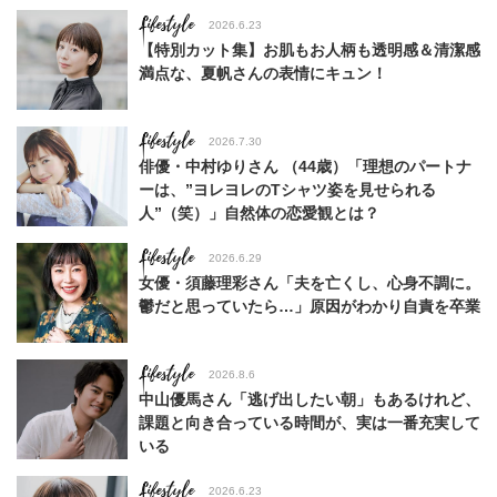
Lifestyle
2026.6.23
【特別カット集】お肌もお人柄も透明感＆清潔感
満点な、夏帆さんの表情にキュン！
Lifestyle
2026.7.30
俳優・中村ゆりさん （44歳）「理想のパートナ
ーは、”ヨレヨレのTシャツ姿を見せられる
人”（笑）」自然体の恋愛観とは？
Lifestyle
2026.6.29
女優・須藤理彩さん「夫を亡くし、心身不調に。
鬱だと思っていたら…」原因がわかり自責を卒業
Lifestyle
2026.8.6
中山優馬さん「逃げ出したい朝」もあるけれど、
課題と向き合っている時間が、実は一番充実して
いる
Lifestyle
2026.6.23