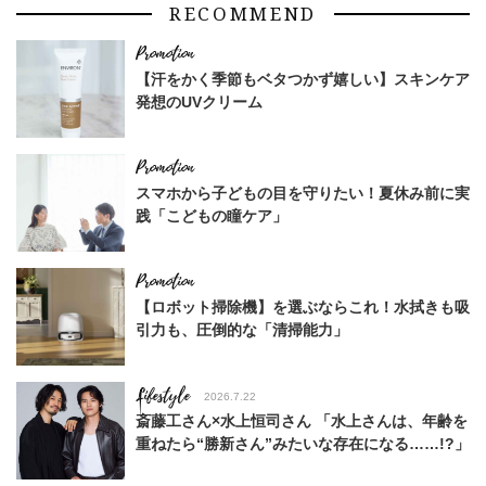
RECOMMEND
【汗をかく季節もベタつかず嬉しい】スキンケア
発想のUVクリーム
スマホから子どもの目を守りたい！夏休み前に実
践「こどもの瞳ケア」
【ロボット掃除機】を選ぶならこれ！水拭きも吸
引力も、圧倒的な「清掃能力」
Lifestyle
2026.7.22
斎藤工さん×水上恒司さん 「水上さんは、年齢を
重ねたら“勝新さん”みたいな存在になる……!?」