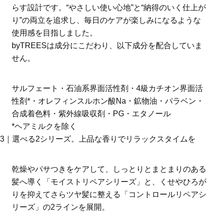
らす設計です。“やさしい使い心地”と“納得のいく仕上が
り”の両立を追求し、毎日のケアが楽しみになるような
使用感を目指しました。
byTREESは成分にこだわり、以下成分を配合していま
せん。
サルフェート・石油系界面活性剤・4級カチオン界面活
性剤*・オレフィンスルホン酸Na・鉱物油・パラベン・
合成着色料・紫外線吸収剤・PG・エタノール
*ヘアミルクを除く
3｜選べる2シリーズ。上品な香りでリラックスタイムを
乾燥やパサつきをケアして、しっとりとまとまりのある
髪へ導く「モイストリペアシリーズ」と、くせやひろが
りを抑えてさらツヤ髪に整える「コントロールリペアシ
リーズ」の2ラインを展開。