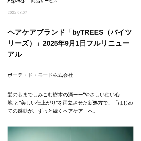
Prtimes
商品サービス
2025.08.07
ヘアケアブランド「byTREES（バイツ
リーズ）」2025年9月1日フルリニュー
アル
ボーテ・ド・モード株式会社
髪の芯までしみこむ樹木の滴ーー“やさしい使い心
地”と“美しい仕上がり”を両立させた新処方で、「はじめ
おすす
ママとパパに贈る「ジェンダーレ
人気の40代髪型・ヘア
ての感動が、ずっと続くヘアケア」へ。
ス学」
タログ