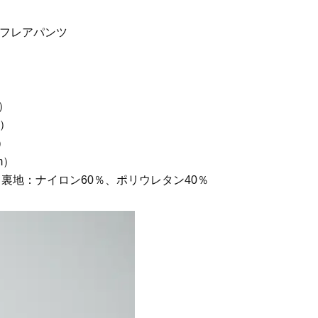
ブフレアパンツ
m）
m）
）
m）
、裏地：ナイロン60％、ポリウレタン40％