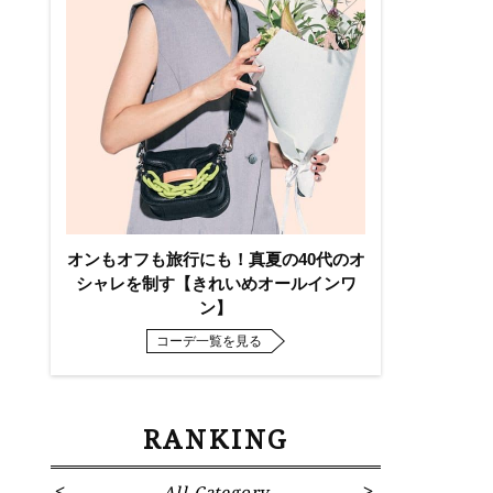
』
オンもオフも旅行にも！真夏の40代のオ
シャレを制す【きれいめオールインワ
ン】
コーデ一覧を見る
RANKING
All Category
Fa