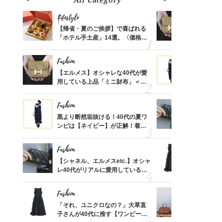
Lifestyle
Fashion
ばれる
【帰省・夏のご挨拶】で喜ばれる
【エルメス
価格
「ホテル手土産」14選。〈価格
用している
？
別〉センスが伝わる逸品は？
ナップ6選
Fashion
Fashion
時間ゼ
【エルメス】オシャレな40代が愛
黒より断然
正解ス
用している上品「ミニ財布」＜ス
ンピは【ネ
ナップ6選＞
しコーデ３
Fashion
Fashion
さんの
黒より断然垢抜ける！40代の夏ワ
【シャネル、
金の話
ンピは【ネイビー】が正解！着回
レ40代が
めるん
しコーデ３
「ミニ財布
で学ん
Fashion
Fashion
る【お
【シャネル、エルメスetc.】オシャ
「それ、ユ
買える
レ40代がリアルに愛用している
子さんが4
れる名
「ミニ財布」＜スナップ18選＞
ス】！秀逸
レイ見え
Fashion
Fashion
さん
「それ、ユニクロなの？」大草直
【エルメス
、自然
子さんが40代に推す【ワンピー
常に使える