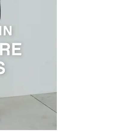
Beauty
Lifestyle
26年夏、石井美穂さん厳選の【美
【帰省・夏のご挨拶】で喜
白アイテム】10選！40代以上は朝
「ホテル手土産」14選。〈
晩の「即効集中ケア」に頼る！
別〉センスが伝わる逸品は
Beauty
Lifestyle
「それどこの？」と褒められる！
【1泊2日弾丸旅行】無駄な
可愛すぎる【YSL】の新作「万能ク
ロ！「大人の韓国旅」の大
リーム」が夏のお守りに
ケジュールは？
Beauty
Lifestyle
40代、翌朝の肌が見違える！夏の
梅宮アンナさん、父・辰夫
「ざらつき・ごわつき」をケアす
相続で学んだこと「親のお
る名品2選〈パック・ミスト〉
は”介護どうする？”から始
です」父・辰夫さんの相続
Beauty
Lifestyle
だこと
40代の透明感を底上げ【毛穴ケ
〈元社長秘書〉内緒で教え
ア】名品3選！石井美穂さん「60本
盆の帰省手土産5選】東京で
以上愛用中」のものも
「また買ってきて」と喜ば
品
Beauty
Lifestyle
「夕方から目力が落ちる…」40代
【特別カット集】中村ゆり
へ！石井美穂さんが推薦【名品ア
やわらかな透明感をまとう