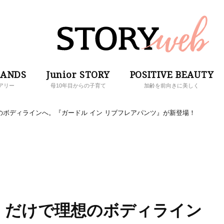
RANDS
Junior STORY
POSITIVE BEAUTY
アリー
母10年目からの子育て
加齢を前向きに美しく
理想のボディラインへ。『ガードル イン リブフレアパンツ』が新登場！
】履くだけで理想のボディライン