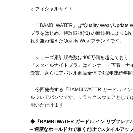
オフィシャルサイト
「BAMBI WATER」は“Quality Wear, 
ブラをはじめ、特許取得(*1) の新技術により1
れを兼ね備えたQuality Wearブランドです。
シリーズ累計販売数は400万個を超えており
『スタイルナイトブラ』はインナー・下着・ナイ
受賞、さらにアパレル商品全体でも2年連続年間
今回発売する『BAMBI WATER ガードル
ルフレアパンツです。リラックスウェアとして
用いただけます。
◆『BAMBI WATER ガードル イン リブフレ
–
適度なホールド力で履くだけでスタイルアッ