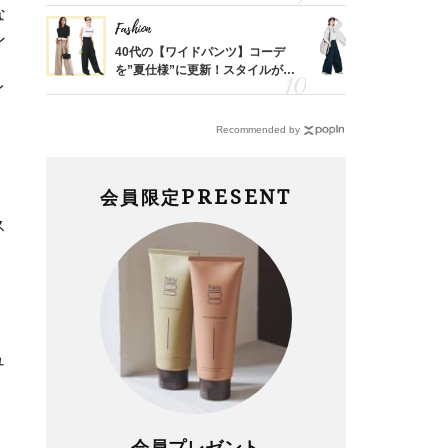
な
Fashion
Fashion
ン
亡く
40代の【ワイドパンツ】コーデ
〈帰省にも
ってい
を”夏仕様”に更新！スタイルがキ
代「ワイド
を卒業
レイ見えする〈コーデ3選〉
【旅コーデ
イ
Recommended by
PRESENT
会員限定
ス
ュ
会員プレゼント