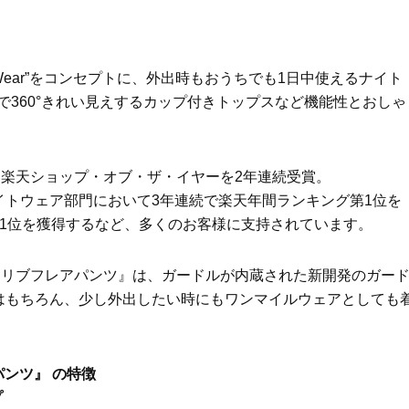
イクリーム】3選
体の美しさ
Beauty
Lifestyle
酷暑の夏こそ40代が使うべき【美
【特別画像集】「亡くなっ
容液・クリーム】「シワ・たるみ
憧れの気持ちはますます強
Update Wear”をコンセプトに、外出時もおうちでも1日中使えるナイト
ケア」はこれ一つでOK！
優・大和田美帆さん”母との
出”
枚で360°きれい見えするカップ付きトップスなど機能性とおしゃ
Beauty
Lifestyle
石井美穂さんおすすめ！40代の
【梅宮アンナさん】乳がん
「お疲れ顔を救う」美容パック
術を経て「残った方の胸も
は？翌朝の肌に自信がもてる
しまいたい」とすら思う──
、楽天ショップ・オブ・ザ・イヤーを2年連続受賞。
声もあることを知ってほし
Beauty
Lifestyle
トウェア部門において3年連続で楽天年間ランキング第1位を
黄ぐすみをオフ！40代の美白ケ
梅宮アンナさん、再婚から8
1位を獲得するなど、多くのお客様に支持されています。
ア、最適解は【角質洗顔】。石井
の心境「お互い20年ぶりの
美穂さんおすすめ名品
活、正直簡単じゃない」
Beauty
Lifestyle
 イン リブフレアパンツ』は、ガードルが内蔵された新開発のガー
今いちばん垢抜ける「ショートボ
まずはここだけ！「寝室の
はもちろん、少し外出したい時にもワンマイルウェアとしても
ブ」SNAP。人気アラフォー読者達
除」が【総合運】に効く理
がお手本！
〈26年夏の開運アクション
Beauty
Lifestyle
アパンツ』 の特徴
まるで美容液！【ディオール プレ
梅宮アンナさんご夫婦が語る 
ステージ】新クレンザーでうるお
歳と60歳、大人同士の電撃
プ
い艶めくなめらかな素肌へ
アル」周囲が驚くほど本音