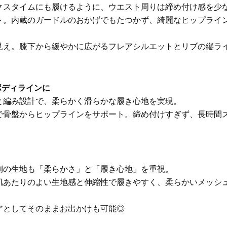
クスタイムにも履けるように、ウエスト周りは締め付け感を少
かることも
Beauty
Lifestyle
ト。内蔵のガードルのおかげでもたつかず、綺麗なヒップライ
40代は洗顔選びから！石井美穂さ
女優・須藤理彩さん「夫を
んの「夏枯れ肌対策」全部見せ
し、心身不調に。鬱だと思
【ハリケア・美白etc.】
たら…」原因がわかり自責
見え。膝下から緩やかに広がるフレアシルエットとリブの縦ラ
ボディラインに
と編み設計で、柔らかく滑らかな履き心地を実現。
で骨盤からヒップラインをサポート。締め付けすぎず、長時間
側の生地も「柔らかさ」と「履き心地」を重視。
肌あたりのよい生地感と伸縮性で履きやすく、柔らかいメッシ
アとしてそのままお出かけも可能◎