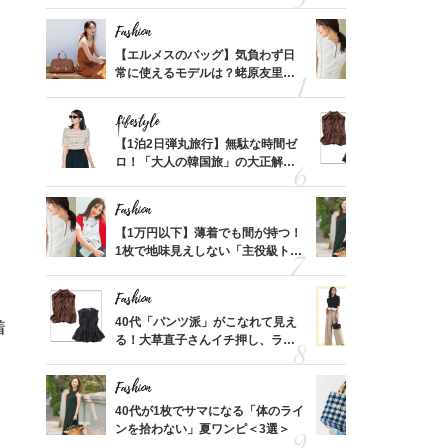
ス】！秀逸シルエットで体型がキ
んと探す「
レイ見え
Fashion
Fashion
てから
【エルメスのバッグ】気負わず日
【1万円以
く」俳
常に使えるモデルは？蛯原友里さ
1枚で地味
思い
んと探す「最旬名品」4選
プス」5選
Lifestyle
Fashion
摘出手
【1泊2日弾丸旅行】無駄な時間ゼ
40代「パ
取って
ロ！「大人の韓国旅」の大正解ス
る！大草直
そんな
ケジュールは？
可愛い【ト
い
Fashion
Fashion
カ月め
【1万円以下】薄着でも間が持つ！
40代が1
結婚生
1枚で地味見えしない「主役級トッ
ンを拾わな
プス」5選
Fashion
Fashion
ド
拭き掃
40代「パンツ派」がこなれて見え
40代の【
着
由は？
る！大草直子さんイチ押し、ラク
を”夏仕様
〉
可愛い【トップス】4選
レイ見えす
Fashion
Fashion
「53
40代が1枚でサマになる「体のライ
26年夏は
婚のリ
ンを拾わない」夏ワンピ＜3選＞
人と被らな
でぶつ
選