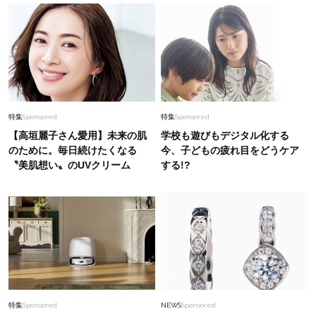
特集
Sponsored
特集
Sponsored
【高垣麗子さん愛用】未来の肌
学校も遊びもデジタル化する
のために。毎日続けたくなる
今、子どもの疲れ目をどうケア
〝美肌想い〟のUVクリーム
する!?
特集
Sponsored
NEWS
Sponsored