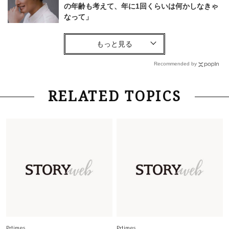
の年齢も考えて、年に1回くらいは何かしなきゃ
なって」
Lifestyle
2026.8.6
26年夏の【開運アクション】は”ひと拭き”習
慣！「金運アップ→トイレ、じゃあ底上げ運
Recommended by
は？」
Fashion
2026.6.12
RELATED TOPICS
中村ゆりさん「40代になり、やっと“仕事以外の
幸福感”に目が向いた」ライフスタイルも、服も
Fashion
2026.7.16
白黒でもこんなに華やぐ！40代、夏の「甘めト
ップス×パンツ」コーデ〈3選〉
Fashion
2026.5.29
40代の夏通勤はこれ１着！「きちんと感」も
「オシャレ」も整うトレンドトップス〈4選〉
Prtimes
Prtimes