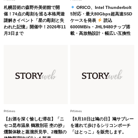
札幌芸術の森野外美術館で開
ORICO、Intel Thunderbolt
Fashion
催！74点の彫刻を巡る本格周遊
5対応・最大80Gbps超高速SSD
2026.6.26
謎解きイベント「星の彫刻と失
ケースを発表
読込
初夏はこれさえあれば！40代は【淡色ワンピ】
われた記憶」開催中！2026年11
6000MB/s・JHL9480チップ搭
で即涼しげ＆上品見え〈3選〉
月3日まで
載・高放熱設計・幅広い互換性
Fashion
2026.5.29
今、40代の「メガネ＆サングラス」のトレンド
に更新あり！“黒ぶち以外”が新定番に
Fashion
2026.8.5
オシャレ40代の【ワンピ＆オールインワン】最
旬着こなし3選。地味見え回避のコツは「バッグ
選び」！
Fashion
Prtimes
Prtimes
2026.7.9
スタイリストが本気で推す！40代がほどよく華
【お酒を深く愉しむ滞在】「ニ
【8月10日は鳩の日】鳩サブレー
やぐ【甘め黒アイテム】3選
セコ昆布温泉 鶴雅別荘 杢の抄」
を連れて歩けるシリコンポーチ
燻製体験と蒸溜所見学、2種類の
「はとっこ」を販売します。