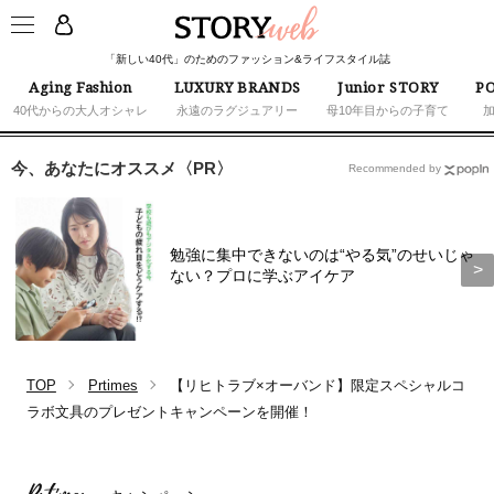
「新しい40代」のためのファッション&ライフスタイル誌
Aging Fashion
LUXURY BRANDS
Junior STORY
PO
40代からの大人オシャレ
永遠のラグジュアリー
母10年目からの子育て
今、あなたにオススメ〈PR〉
Recommended by
勉強に集中できないのは“やる気”のせいじゃ
ない？プロに学ぶアイケア
TOP
Prtimes
【リヒトラブ×オーバンド】限定スペシャルコ
ラボ文具のプレゼントキャンペーンを開催！