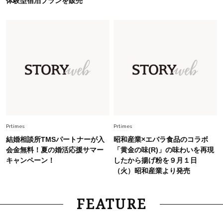
体験型宿泊プランを販売
Fashion
2026.7.25
26年夏は「小ぶり」が大流行中！人と被らない
【最旬かごバッグ】6選
Fashion
2026.7.2
【40代夏コーデ】猛暑でも快適＆上品に！体型
カバーも叶う厳選アイテム〈13選〉
Fashion
2026.7.27
どんな顔タイプにも合う！40代にカジュアルす
Prtimes
Prtimes
ぎない【キャップ＆ハット】4選
結婚相談所TMSパートナーが入
昭和産業×エバラ食品のコラボ
会金無料！夏の婚活応援サマー
「黄金の味(R)」の味わいを再現
キャンペーン！
したから揚げ粉を９月１日
（火）昭和産業より発売
FEATURE