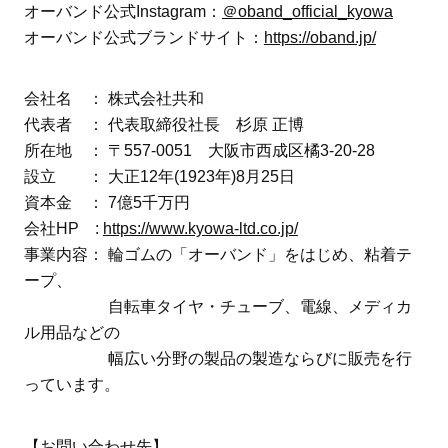
オーバンド公式Instagram：
＠oband_official_kyowa
オーバンド公式ブランドサイト：
https://oband.jp/
会社名 ： 株式会社共和
代表者 ： 代表取締役社長 杉原 正博
所在地 ： 〒557-0051 大阪市西成区橘3-20-28
設立 ： 大正12年(1923年)8月25日
資本金 ： 7億5千万円
会社HP :
https://www.kyowa-ltd.co.jp/
事業内容： 輪ゴムの「オーバンド」をはじめ、粘着テ
ープ、
自転車タイヤ・チューブ、電線、メディカ
ル用品などの
幅広い分野の製品の製造ならびに販売を行
っています。
【お問い合わせ先】