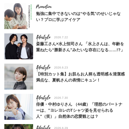
勉強に集中できないのは“やる気”のせいじゃな
い？プロに学ぶアイケア
Lifestyle
2026.7.22
斎藤工さん×水上恒司さん 「水上さんは、年齢を
重ねたら“勝新さん”みたいな存在になる……!?」
Lifestyle
2026.6.23
【特別カット集】お肌もお人柄も透明感＆清潔感
満点な、夏帆さんの表情にキュン！
Lifestyle
2026.7.30
俳優・中村ゆりさん （44歳）「理想のパートナ
ーは、”ヨレヨレのTシャツ姿を見せられる
人”（笑）」自然体の恋愛観とは？
Lifestyle
2026.6.29