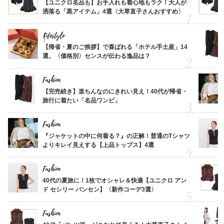
【ユニクロ名品も】お手入れも着心地もラク！大人が
洒落る「黒アイテム」4選〈大草直子さんおすすめ〉
Lifestyle
【帰省・夏のご挨拶】で喜ばれる「ホテル手土産」14
選。〈価格別〉センスが伝わる逸品は？
Fashion
【完売続き】楽ちんなのにきれい見え！40代が帰省・
旅行に着たい「名品ワンピ」
Fashion
『ジャケットの中に何着る？』の正解！普通のTシャツ
よりキレイ見えする【上品トップス】4選
Fashion
40代の夏旅に！1枚でオシャレ＆快適【ユニクロ アン
ド セシリー バンセン】〈新作コーデ3選〉
Fashion