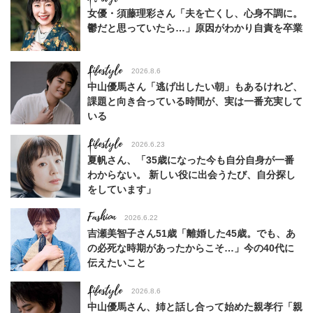
女優・須藤理彩さん「夫を亡くし、心身不調に。
鬱だと思っていたら…」原因がわかり自責を卒業
Lifestyle
2026.8.6
中山優馬さん「逃げ出したい朝」もあるけれど、
課題と向き合っている時間が、実は一番充実して
いる
Lifestyle
2026.6.23
夏帆さん、「35歳になった今も自分自身が一番
わからない。 新しい役に出会うたび、自分探し
をしています」
Fashion
2026.6.22
吉瀬美智子さん51歳「離婚した45歳。でも、あ
の必死な時期があったからこそ…」今の40代に
伝えたいこと
Lifestyle
2026.8.6
中山優馬さん、姉と話し合って始めた親孝行「親