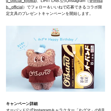
d_official_kyowa
)、LIHIT LAB.公式Instagram（
＠lihitla
b._official
）でフォロー＆いいねで応募できるコラボ限
定文具のプレゼントキャンペーンを開始します。
キャンペーン詳細
オーバンド公式Instagramキャラクター「わグマ」の8月