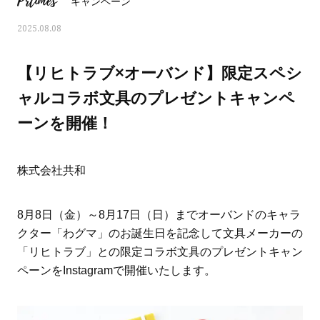
Prtimes
キャンペーン
2025.08.08
【リヒトラブ×オーバンド】限定スペシ
ャルコラボ文具のプレゼントキャンペ
ーンを開催！
株式会社共和
8月8日（金）～8月17日（日）までオーバンドのキャラ
クター「わグマ」のお誕生日を記念して文具メーカーの
おすす
ママとパパに贈る「ジェンダーレ
人気の40代髪型・ヘア
「リヒトラブ」との限定コラボ文具のプレゼントキャン
ス学」
タログ
ペーンをInstagramで開催いたします。