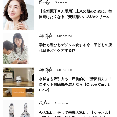
Beauty
Sponsored
【高垣麗子さん愛用】未来の肌のために。毎
日続けたくなる〝美肌想い〟のUVクリーム
Lifestyle
Sponsored
学校も遊びもデジタル化する今、子どもの疲
れ目をどうケアする!?
Lifestyle
Sponsored
水拭きも吸引力も、圧倒的な「清掃能力」！
ロボット掃除機を選ぶなら【Qrevo Curv 2
Flow】
Fashion
Sponsored
今の私に、そして未来の私に。【シャネル】