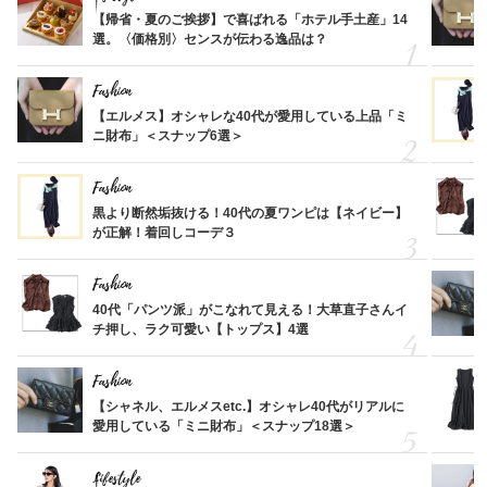
【帰省・夏のご挨拶】で喜ばれる「ホテル手土産」14
選。〈価格別〉センスが伝わる逸品は？
Fashion
【エルメス】オシャレな40代が愛用している上品「ミ
ニ財布」＜スナップ6選＞
Fashion
黒より断然垢抜ける！40代の夏ワンピは【ネイビー】
が正解！着回しコーデ３
Fashion
40代「パンツ派」がこなれて見える！大草直子さんイ
チ押し、ラク可愛い【トップス】4選
Fashion
【シャネル、エルメスetc.】オシャレ40代がリアルに
愛用している「ミニ財布」＜スナップ18選＞
Lifestyle