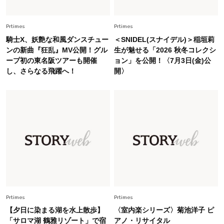
中村ゆりさん「40代になり、やっと“仕事以外の
幸福感”に目が向いた」ライフスタイルも、服も
Prtimes
Prtimes
騎士X、妖艶な和風ダンスチュー
＜SNIDEL(スナイデル)＞稲垣莉
Fashion
ンの新曲『狂乱』MV公開！グル
生が魅せる「2026 秋冬コレクシ
2026.7.16
ープ初の東名阪ツアーも開催
ョン」を公開！〈7月3日(金)公
白黒でもこんなに華やぐ！40代、夏の「甘めト
し、さらなる飛躍へ！
開〉
ップス×パンツ」コーデ〈3選〉
Fashion
2026.5.29
40代の夏通勤はこれ１着！「きちんと感」も
「オシャレ」も整うトレンドトップス〈4選〉
Fashion
2026.5.29
今、40代の「メガネ＆サングラス」のトレンド
に更新あり！“黒ぶち以外”が新定番に
Prtimes
Prtimes
Fashion
2026.8.5
【夕日に染まる湖を水上散歩】
〈室内楽シリーズ〉菊池洋子 ピ
オシャレ40代の【ワンピ＆オールインワン】最
「サロマ湖 鶴雅リゾート」で宿
アノ・リサイタル