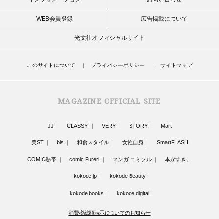
WEB会員登録
広告掲載について
光文社オフィシャルサイト
このサイトについて
プライバシーポリシー
サイトマップ
MAGAZINE OFFICIAL SITE
JJ
CLASSY.
VERY
STORY
Mart
美ST
bis
和食スタイル
女性自身
SmartFLASH
COMIC熱帯
comic Pureri
マンガ コミソル
本がすき。
kokode.jp
kokode Beauty
kokode books
kokode digital
消費税総額表示についてのお知らせ