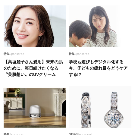
特集
Sponsored
特集
Sponsored
【高垣麗子さん愛用】未来の肌
学校も遊びもデジタル化する
のために。毎日続けたくなる
今、子どもの疲れ目をどうケア
〝美肌想い〟のUVクリーム
する!?
特集
Sponsored
NEWS
Sponsored