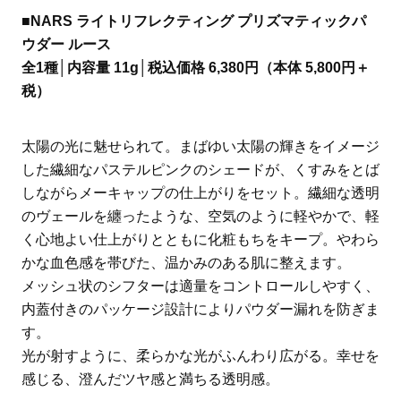
■NARS ライトリフレクティング プリズマティックパ
ウダー ルース
全1種│内容量 11g│税込価格 6,380円（本体 5,800円＋
税）
太陽の光に魅せられて。まばゆい太陽の輝きをイメージ
した繊細なパステルピンクのシェードが、くすみをとば
しながらメーキャップの仕上がりをセット。繊細な透明
のヴェールを纏ったような、空気のように軽やかで、軽
く心地よい仕上がりとともに化粧もちをキープ。やわら
かな血色感を帯びた、温かみのある肌に整えます。
メッシュ状のシフターは適量をコントロールしやすく、
内蓋付きのパッケージ設計によりパウダー漏れを防ぎま
す。
光が射すように、柔らかな光がふんわり広がる。幸せを
感じる、澄んだツヤ感と満ちる透明感。