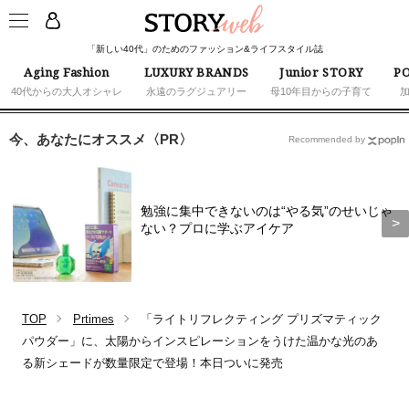
「新しい40代」のためのファッション&ライフスタイル誌
Aging Fashion
LUXURY BRANDS
Junior STORY
PO
40代からの大人オシャレ
永遠のラグジュアリー
母10年目からの子育て
今、あなたにオススメ〈PR〉
Recommended by
勉強に集中できないのは“やる気”のせいじゃ
ない？プロに学ぶアイケア
TOP
Prtimes
「ライトリフレクティング プリズマティック
パウダー」に、太陽からインスピレーションをうけた温かな光のあ
る新シェードが数量限定で登場！本日ついに発売