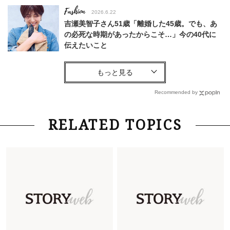
Fashion
2026.6.22
吉瀬美智子さん51歳「離婚した45歳。でも、あ
の必死な時期があったからこそ…」今の40代に
伝えたいこと
Fashion
2026.8.6
【40代コンサバ派】白Tシャツは「パール×ゴー
ルドアクセ」を合わせるのが正解！〈大野真理子
Recommended by
さん×佐藤佳菜子さん〉
Lifestyle
2026.7.29
RELATED TOPICS
「お若いですね」は褒め言葉？“若い＝美しい”と
錯覚させる社会の危うさ【上野千鶴子のジェンダ
ーレス連載22】
Lifestyle
2026.8.6
26年夏の【開運アクション】は”ひと拭き”習
慣！「金運アップ→トイレ、じゃあ底上げ運
は？」
Fashion
2026.6.12