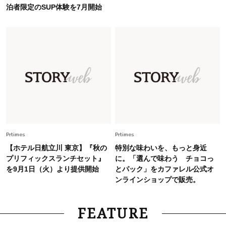
旬着こなし3選。地味見え回避のコツは「バッグ
泊者限定のSUP体験を7月開始
選び」！
Fashion
2026.7.31
【40代のTシャツコーデ】超ビッグサイズ×きれ
いめハーフパンツでモードに昇華
Fashion
2026.7.9
スタイリストが本気で推す！40代がほどよく華
やぐ【甘め黒アイテム】3選
Prtimes
Prtimes
Fashion
2026.7.25
【ホテル日航立川 東京】『秋の
特別な味わいを、もっと身近
26年夏は「小ぶり」が大流行中！人と被らない
プリフィックスランチセット』
に。「選んで味わう チョコっ
【最旬かごバッグ】6選
を9月1日（火）より提供開始
とパック」をカファレル公式オ
ンラインショップで販売。
FEATURE