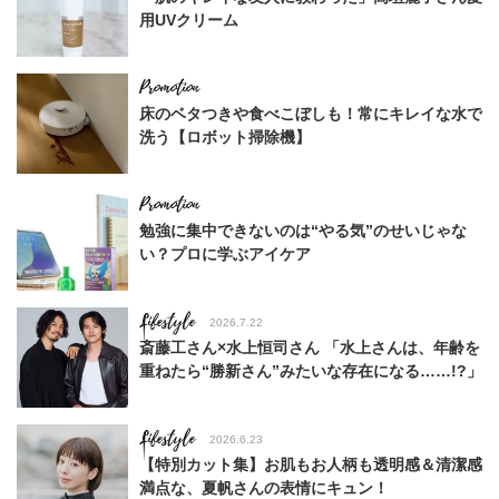
用UVクリーム
床のベタつきや食べこぼしも！常にキレイな水で
洗う【ロボット掃除機】
勉強に集中できないのは“やる気”のせいじゃな
い？プロに学ぶアイケア
Lifestyle
2026.7.22
斎藤工さん×水上恒司さん 「水上さんは、年齢を
重ねたら“勝新さん”みたいな存在になる……!?」
Lifestyle
2026.6.23
【特別カット集】お肌もお人柄も透明感＆清潔感
満点な、夏帆さんの表情にキュン！