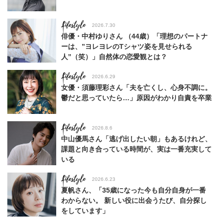
Lifestyle
2026.7.30
俳優・中村ゆりさん （44歳）「理想のパートナ
ーは、”ヨレヨレのTシャツ姿を見せられる
人”（笑）」自然体の恋愛観とは？
Lifestyle
2026.6.29
女優・須藤理彩さん「夫を亡くし、心身不調に。
鬱だと思っていたら…」原因がわかり自責を卒業
Lifestyle
2026.8.6
中山優馬さん「逃げ出したい朝」もあるけれど、
課題と向き合っている時間が、実は一番充実して
いる
Lifestyle
2026.6.23
夏帆さん、「35歳になった今も自分自身が一番
わからない。 新しい役に出会うたび、自分探し
をしています」