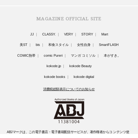
MAGAZINE OFFICIAL SITE
JJ
CLASSY.
VERY
STORY
Mart
美ST
bis
和食スタイル
女性自身
SmartFLASH
COMIC熱帯
comic Pureri
マンガ コミソル
本がすき。
kokode.jp
kokode Beauty
kokode books
kokode digital
消費税総額表示についてのお知らせ
ABJマークは、この電子書店・電子書籍配信サービスが、著作権者からコ ンテンツ使
用許諾を得た正規版配信サービスであることを示す登録商標(登録 番号 第6091713号)