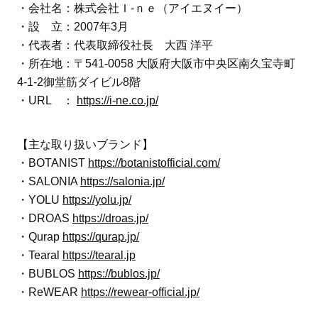
・会社名：株式会社Ｉ-ｎｅ（アイエヌイー）
・設 立：2007年3月
・代表者：代表取締役社長 大西 洋平
・所在地：〒541-0058 大阪府大阪市中央区南久宝寺町
4-1-2御堂筋ダイビル8階
・URL ：
https://i-ne.co.jp/
【主な取り扱いブランド】
・BOTANIST
https://botanistofficial.com/
・SALONIA
https://salonia.jp/
・YOLU
https://yolu.jp/
・DROAS
https://droas.jp/
・Qurap
https://qurap.jp/
・Tearal
https://tearal.jp
・BUBLOS
https://bublos.jp/
・ReWEAR
https://rewear-official.jp/