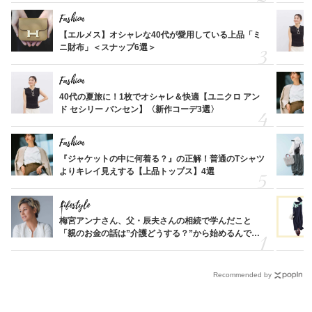
Fashion
【エルメス】オシャレな40代が愛用している上品「ミ
ニ財布」＜スナップ6選＞
Fashion
40代の夏旅に！1枚でオシャレ＆快適【ユニクロ アン
ド セシリー バンセン】〈新作コーデ3選〉
Fashion
『ジャケットの中に何着る？』の正解！普通のTシャツ
よりキレイ見えする【上品トップス】4選
Lifestyle
梅宮アンナさん、父・辰夫さんの相続で学んだこと
「親のお金の話は”介護どうする？”から始めるんで
す」父・辰夫さんの相続で学んだこと
Recommended by