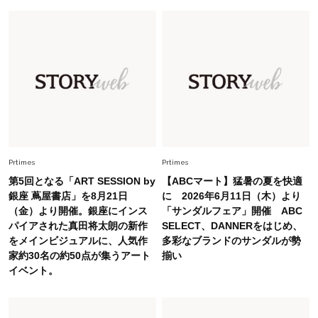
慣！「金運アップ→トイレ、じゃあ底上げ運
は？」
Lifestyle
2026.5.22
梅宮アンナさん 電撃婚から1年、家族の価値観
を育み中「理想の暮らしよりも今の心地よさを選
んだ」
Fashion
2026.6.12
中村ゆりさん「40代になり、やっと“仕事以外の
幸福感”に目が向いた」ライフスタイルも、服も
Prtimes
Prtimes
第5回となる「ART SESSION by
【ABCマート】猛暑の夏を快適
Fashion
銀座 蔦屋書店」を8月21日
に 2026年6月11日（木）より
2026.7.16
（金）より開催。銀座にインス
「サンダルフェア」開催 ABC
白黒でもこんなに華やぐ！40代、夏の「甘めト
パイアされた真田将太朗の新作
SELECT、DANNERをはじめ、
ップス×パンツ」コーデ〈3選〉
をメインビジュアルに、人気作
多彩なブランドのサンダルが勢
家約30名の約50点が集うアート
揃い
Fashion
イベント。
2026.5.29
40代の夏通勤はこれ１着！「きちんと感」も
「オシャレ」も整うトレンドトップス〈4選〉