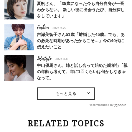
夏帆さん、「35歳になった今も自分自身が一番
わからない。 新しい役に出会うたび、自分探し
をしています」
Fashion
2026.6.22
吉瀬美智子さん51歳「離婚した45歳。でも、あ
の必死な時期があったからこそ…」今の40代に
伝えたいこと
Lifestyle
2026.8.6
中山優馬さん、姉と話し合って始めた親孝行「親
の年齢も考えて、年に1回くらいは何かしなきゃ
なって」
Lifestyle
2026.7.29
「お若いですね」は褒め言葉？“若い＝美しい”と
錯覚させる社会の危うさ【上野千鶴子のジェンダ
Recommended by
ーレス連載22】
Lifestyle
2026.8.6
RELATED TOPICS
26年夏の【開運アクション】は”ひと拭き”習