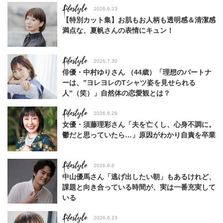
Lifestyle
2026.6.23
【特別カット集】お肌もお人柄も透明感＆清潔感
満点な、夏帆さんの表情にキュン！
Lifestyle
2026.7.30
俳優・中村ゆりさん （44歳）「理想のパートナ
ーは、”ヨレヨレのTシャツ姿を見せられる
人”（笑）」自然体の恋愛観とは？
Lifestyle
2026.6.29
女優・須藤理彩さん「夫を亡くし、心身不調に。
鬱だと思っていたら…」原因がわかり自責を卒業
Lifestyle
2026.8.6
中山優馬さん「逃げ出したい朝」もあるけれど、
課題と向き合っている時間が、実は一番充実して
いる
Lifestyle
2026.6.23