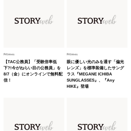
Fashion
2026.6.26
初夏はこれさえあれば！40代は【淡色ワンピ】
で即涼しげ＆上品見え〈3選〉
Fashion
2026.5.29
今、40代の「メガネ＆サングラス」のトレンド
に更新あり！“黒ぶち以外”が新定番に
Prtimes
Prtimes
【TAC公務員】「受験倍率低
眼に優しい光のみを通す「偏光
下?!今がねらい目の公務員」を
レンズ」を標準装備したサング
Fashion
2026.8.5
8/7（金）にオンラインで無料配
ラス『MEGANE ICHIBA
オシャレ40代の【ワンピ＆オールインワン】最
信！
SUNGLASSES』、『Any
旬着こなし3選。地味見え回避のコツは「バッグ
HIKE』登場
選び」！
Fashion
2026.7.9
スタイリストが本気で推す！40代がほどよく華
やぐ【甘め黒アイテム】3選