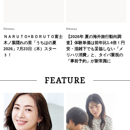
Fashion
2026.7.25
26年夏は「小ぶり」が大流行中！人と被らない
【最旬かごバッグ】6選
Prtimes
Prtimes
ＮＡＲＵＴＯ×ＢＯＲＵＴＯ富士
【2026年 夏の海外旅行動向調
木ノ葉隠れの里「うちはの夏
査】体験単価は前年比1.4倍！円
2026」7月23日（木）スター
安・混雑下でも妥協しない「メ
ト！
リハリ消費」と、タイパ重視の
「事前予約」が新常識に
FEATURE