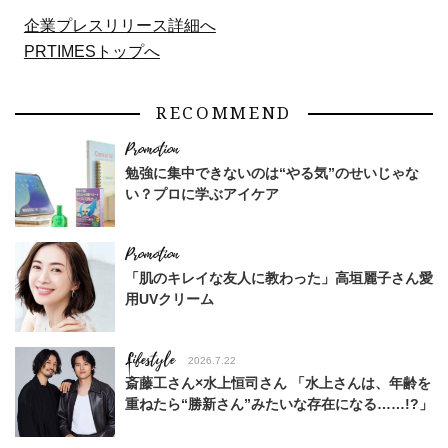
企業プレスリリース詳細へ
PRTIMESトップへ
RECOMMEND
勉強に集中できないのは“やる気”のせいじゃな
い？プロに学ぶアイケア
「肌のキレイな友人に教わった」高垣麗子さん愛
用UVクリーム
Lifestyle
2026.7.22
斎藤工さん×水上恒司さん 「水上さんは、年齢を
重ねたら“勝新さん”みたいな存在になる……!?」