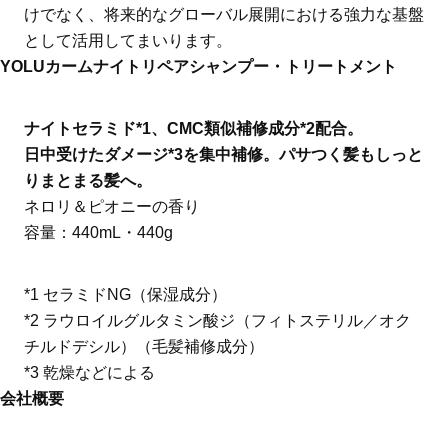
けでなく、将来的なグローバル展開における強力な基盤
として活用してまいります。
YOLUカームナイトリペアシャンプー・トリートメント
ナイトセラミド*1、CMC類似補修成分*2配合。
日中受けたダメージ*3を集中補修。パサつく髪もしっと
りまとまる髪へ。
ネロリ＆ピオニーの香り
容量：440mL・440g
*1 セラミドNG（保湿成分）
*2 ラウロイルグルタミン酸ジ（フィトステリル／オク
チルドデシル）（毛髪補修成分）
*3 乾燥などによる
会社概要