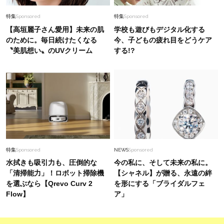
特集
Sponsored
特集
Sponsored
【高垣麗子さん愛用】未来の肌
学校も遊びもデジタル化する
のために。毎日続けたくなる
今、子どもの疲れ目をどうケア
〝美肌想い〟のUVクリーム
する!?
特集
Sponsored
NEWS
Sponsored
水拭きも吸引力も、圧倒的な
今の私に、そして未来の私に。
「清掃能力」！ロボット掃除機
【シャネル】が贈る、永遠の絆
を選ぶなら【Qrevo Curv 2
を形にする「ブライダルフェ
Flow】
ア」