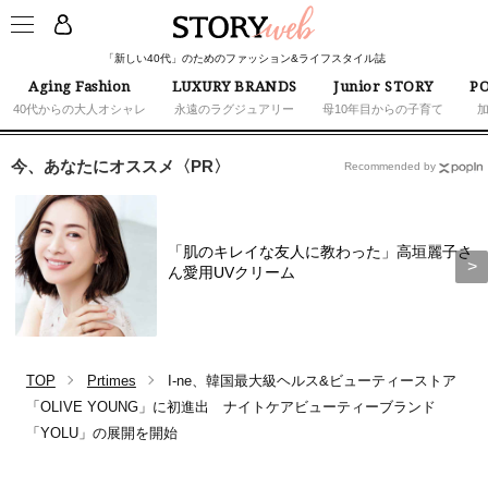
「新しい40代」のためのファッション&ライフスタイル誌
Aging Fashion
LUXURY BRANDS
Junior STORY
PO
40代からの大人オシャレ
永遠のラグジュアリー
母10年目からの子育て
今、あなたにオススメ〈PR〉
Recommended by
「肌のキレイな友人に教わった」高垣麗子さ
ん愛用UVクリーム
TOP
Prtimes
I-ne、韓国最大級ヘルス&ビューティーストア
「OLIVE YOUNG」に初進出 ナイトケアビューティーブランド
「YOLU」の展開を開始