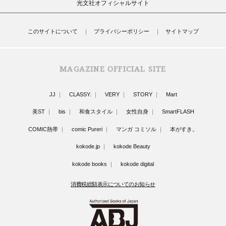
光文社オフィシャルサイト
このサイトについて
プライバシーポリシー
サイトマップ
MAGAZINE OFFICIAL SITE
JJ
CLASSY.
VERY
STORY
Mart
美ST
bis
和食スタイル
女性自身
SmartFLASH
COMIC熱帯
comic Pureri
マンガ コミソル
本がすき。
kokode.jp
kokode Beauty
kokode books
kokode digital
消費税総額表示についてのお知らせ