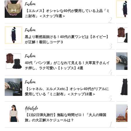
Fashion
【エルメス】オシャレな40代が愛用している上品「ミ
ニ財布」＜スナップ6選＞
Fashion
黒より断然垢抜ける！40代の夏ワンピは【ネイビー】
が正解！着回しコーデ３
Fashion
40代「パンツ派」がこなれて見える！大草直子さんイ
チ押し、ラク可愛い【トップス】4選
Fashion
【シャネル、エルメスetc.】オシャレ40代がリアルに
愛用している「ミニ財布」＜スナップ18選＞
Lifestyle
【1泊2日弾丸旅行】無駄な時間ゼロ！「大人の韓国
旅」の大正解スケジュールは？