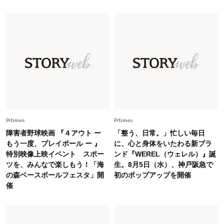
Fashion
2026.7.16
白黒でもこんなに華やぐ！40代、夏の「甘めト
ップス×パンツ」コーデ〈3選〉
Fashion
2026.5.29
40代の夏通勤はこれ１着！「きちんと感」も
「オシャレ」も整うトレンドトップス〈4選〉
Prtimes
Prtimes
Fashion
2026.5.29
障害者野球映画 『４アウト ー
「整う、日常。」忙しい毎日
今、40代の「メガネ＆サングラス」のトレンド
もう一度、プレイボール ー 』
に、心と身体をいたわる新ブラ
に更新あり！“黒ぶち以外”が新定番に
特別映像上映イベント スポー
ンド『WEREL（ウェレル）』誕
ツを、みんなで楽しもう！「海
生。8月5日（水）、神戸阪急で
の森ベースボールフェスタ」開
初のポップアップを開催
Fashion
2026.8.5
催
オシャレ40代の【ワンピ＆オールインワン】最
旬着こなし3選。地味見え回避のコツは「バッグ
選び」！