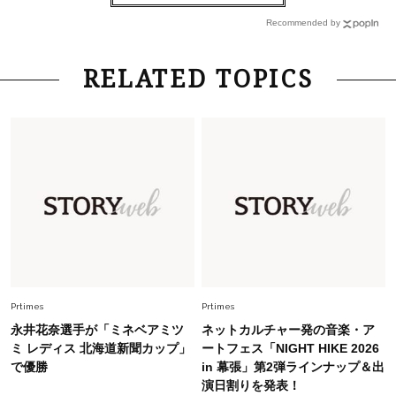
ルドアクセ」を合わせるのが正解！〈大野真理子
Recommended by
さん×佐藤佳菜子さん〉
Lifestyle
2026.7.29
RELATED TOPICS
「お若いですね」は褒め言葉？“若い＝美しい”と
錯覚させる社会の危うさ【上野千鶴子のジェンダ
ーレス連載22】
Lifestyle
2026.8.6
26年夏の【開運アクション】は”ひと拭き”習
慣！「金運アップ→トイレ、じゃあ底上げ運
は？」
Lifestyle
2026.5.22
梅宮アンナさん 電撃婚から1年、家族の価値観
を育み中「理想の暮らしよりも今の心地よさを選
Prtimes
Prtimes
んだ」
永井花奈選手が「ミネベアミツ
ネットカルチャー発の音楽・ア
Fashion
ミ レディス 北海道新聞カップ」
ートフェス「NIGHT HIKE 2026
2026.6.12
で優勝
in 幕張」第2弾ラインナップ＆出
中村ゆりさん「40代になり、やっと“仕事以外の
演日割りを発表！
幸福感”に目が向いた」ライフスタイルも、服も