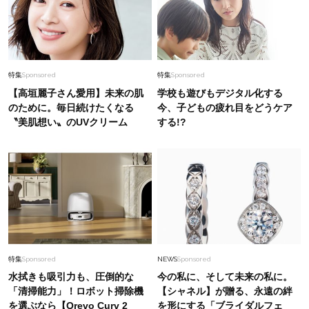
特集
Sponsored
特集
Sponsored
【高垣麗子さん愛用】未来の肌
学校も遊びもデジタル化する
のために。毎日続けたくなる
今、子どもの疲れ目をどうケア
〝美肌想い〟のUVクリーム
する!?
特集
Sponsored
NEWS
Sponsored
水拭きも吸引力も、圧倒的な
今の私に、そして未来の私に。
「清掃能力」！ロボット掃除機
【シャネル】が贈る、永遠の絆
を選ぶなら【Qrevo Curv 2
を形にする「ブライダルフェ