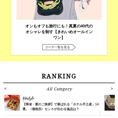
オンもオフも旅行にも！真夏の40代の
オシャレを制す【きれいめオールイン
ワン】
コーデ一覧を見る
RANKING
All Category
Lifestyle
【帰省・夏のご挨拶】で喜ばれる「ホテル手土産」14
選。〈価格別〉センスが伝わる逸品は？