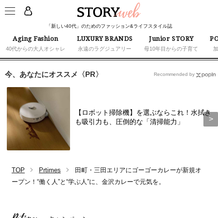
「新しい40代」のためのファッション&ライフスタイル誌
Aging Fashion
LUXURY BRANDS
Junior STORY
PO
40代からの大人オシャレ
永遠のラグジュアリー
母10年目からの子育て
今、あなたにオススメ〈PR〉
Recommended by
【ロボット掃除機】を選ぶならこれ！水拭き
も吸引力も、圧倒的な「清掃能力」
TOP
Prtimes
田町・三田エリアにゴーゴーカレーが新規オ
ープン！“働く人”と“学ぶ人”に、金沢カレーで元気を。