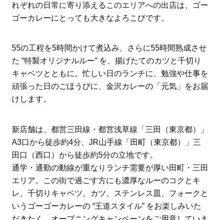
れぞれの日常に寄り添えるこのエリアへの出店は、ゴー
ゴーカレーにとっても大きなよろこびです。
55の工程を5時間かけて煮込み、さらに55時間熟成させ
た “特製オリジナルルー” を、揚げたてのカツと千切り
キャベツとともに。忙しい日のランチに、勉強や仕事を
頑張った日のごほうびに、金沢カレーの「元気」をお届
けします。
新店舗は、都営三田線・都営浅草線「三田（東京都）」
A3口から徒歩約4分、JR山手線「田町（東京都）」三
田口（西口）から徒歩約5分の立地です。
通学・通勤の動線が重なりランチ需要が厚い田町・三田
エリア。この街で過ごす方にも濃厚なルーのコクとキ
レ、千切りキャベツ、カツ、ステンレス皿、フォークと
いうゴーゴーカレーの “王道スタイル” をお楽しみいた
だきたく、オープニングキャンペーンをご用意していま