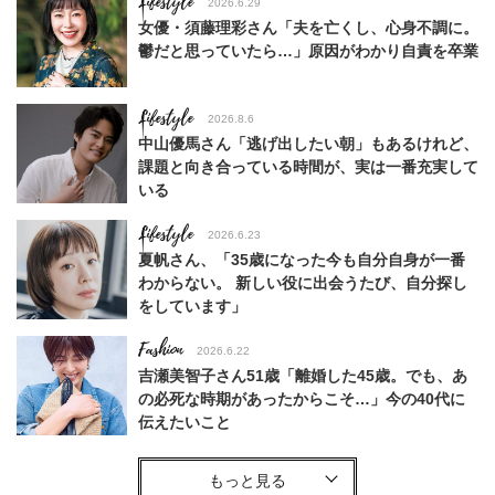
Lifestyle
2026.6.29
女優・須藤理彩さん「夫を亡くし、心身不調に。
鬱だと思っていたら…」原因がわかり自責を卒業
Lifestyle
2026.8.6
中山優馬さん「逃げ出したい朝」もあるけれど、
課題と向き合っている時間が、実は一番充実して
いる
Lifestyle
2026.6.23
夏帆さん、「35歳になった今も自分自身が一番
わからない。 新しい役に出会うたび、自分探し
をしています」
Fashion
2026.6.22
吉瀬美智子さん51歳「離婚した45歳。でも、あ
の必死な時期があったからこそ…」今の40代に
伝えたいこと
Fashion
2026.8.6
【40代コンサバ派】白Tシャツは「パール×ゴー