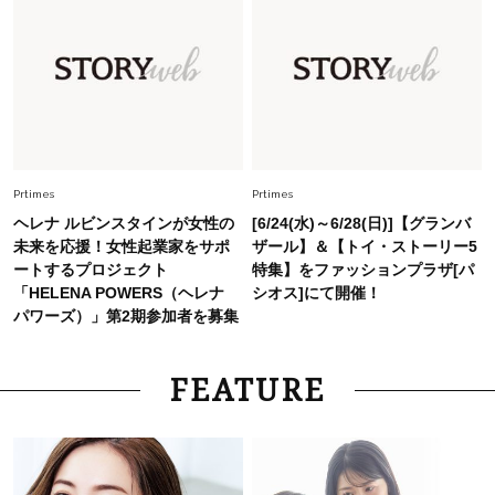
Fashion
2026.7.31
【40代のTシャツコーデ】超ビッグサイズ×きれ
いめハーフパンツでモードに昇華
Fashion
2026.7.9
スタイリストが本気で推す！40代がほどよく華
やぐ【甘め黒アイテム】3選
Prtimes
Prtimes
ヘレナ ルビンスタインが女性の
[6/24(水)～6/28(日)]【グランバ
未来を応援！女性起業家をサポ
ザール】＆【トイ・ストーリー5
ートするプロジェクト
特集】をファッションプラザ[パ
「HELENA POWERS（ヘレナ
シオス]にて開催！
パワーズ）」第2期参加者を募集
FEATURE