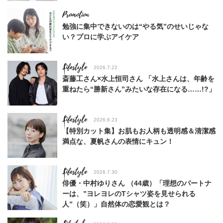
勉強に集中できないのは“やる気”のせいじゃな
い？プロに学ぶアイケア
Lifestyle
2026.7.22
斎藤工さん×水上恒司さん 「水上さんは、年齢を
重ねたら“勝新さん”みたいな存在になる……!?」
Lifestyle
2026.6.23
【特別カット集】お肌もお人柄も透明感＆清潔感
満点な、夏帆さんの表情にキュン！
Lifestyle
2026.7.30
俳優・中村ゆりさん （44歳）「理想のパートナ
ーは、”ヨレヨレのTシャツ姿を見せられる
人”（笑）」自然体の恋愛観とは？