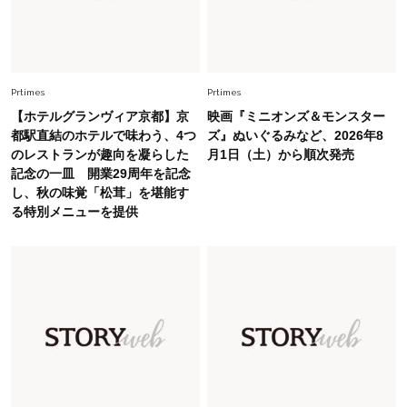
Fashion
2026.5.29
40代の夏通勤はこれ１着！「きちんと感」も
「オシャレ」も整うトレンドトップス〈4選〉
Prtimes
Prtimes
【ホテルグランヴィア京都】京
映画『ミニオンズ＆モンスター
Fashion
都駅直結のホテルで味わう、4つ
ズ』ぬいぐるみなど、2026年8
2026.7.16
のレストランが趣向を凝らした
月1日（土）から順次発売
白黒でもこんなに華やぐ！40代、夏の「甘めト
記念の一皿 開業29周年を記念
ップス×パンツ」コーデ〈3選〉
し、秋の味覚「松茸」を堪能す
る特別メニューを提供
Fashion
2026.6.26
初夏はこれさえあれば！40代は【淡色ワンピ】
で即涼しげ＆上品見え〈3選〉
Fashion
2026.5.29
今、40代の「メガネ＆サングラス」のトレンド
に更新あり！“黒ぶち以外”が新定番に