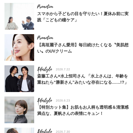
スマホから子どもの目を守りたい！夏休み前に実
践「こどもの瞳ケア」
【高垣麗子さん愛用】毎日続けたくなる〝美肌想
い〟のUVクリーム
Lifestyle
2026.7.22
斎藤工さん×水上恒司さん 「水上さんは、年齢を
重ねたら“勝新さん”みたいな存在になる……!?」
Lifestyle
2026.6.23
【特別カット集】お肌もお人柄も透明感＆清潔感
満点な、夏帆さんの表情にキュン！
Lifestyle
2026.7.30