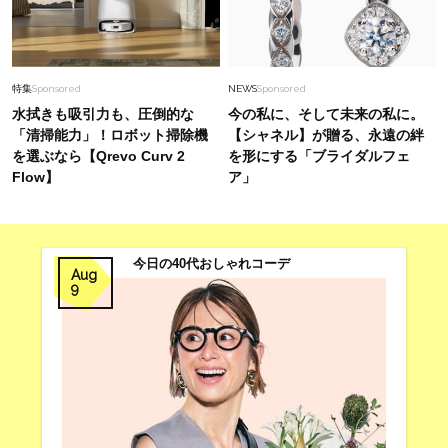
特集
Sponsored
NEWS
Sponsored
水拭きも吸引力も、圧倒的な
今の私に、そして未来の私に。
「清掃能力」！ロボット掃除機
【シャネル】が贈る、永遠の絆
を選ぶなら【Qrevo Curv 2
を形にする「ブライダルフェ
Flow】
ア」
今日の40代おしゃれコーデ
Aug
9