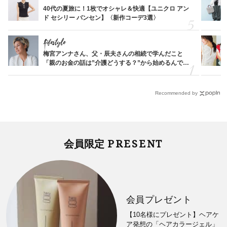
40代の夏旅に！1枚でオシャレ＆快適【ユニクロ アン
ド セシリー バンセン】〈新作コーデ3選〉
Lifestyle
梅宮アンナさん、父・辰夫さんの相続で学んだこと
「親のお金の話は”介護どうする？”から始めるんで
す」父・辰夫さんの相続で学んだこと
Recommended by
PRESENT
会員限定
会員プレゼント
【10名様にプレゼント】ヘアケ
ア発想の「ヘアカラージェル」