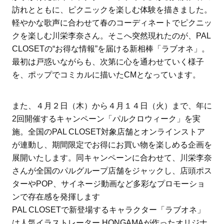
訪れとともに、ピクニックを楽しむ体験を描きました。
軽やかな歌声に合わせて春のコーディネートでピクニッ
クを楽しむ川栄李奈さん。そこへ突然現れたのが、PAL
CLOSETの“お得な情報”を届ける新相棒「ラブオネ」。
最初は戸惑いながらも、次第に心を通わせていく様子
を、ポップでコミカルに描いたCMとなっています。
また、４月２日（木）から４月１４日（火）まで、年に
2回開催するキャンペーン「パルクロウィーク」を実
施。全国のPAL CLOSET対象店舗とオンラインストア
が連動し、期間限定でお得にお買い物を楽しめる企画を
展開いたします。同キャンペーンに合わせて、川栄李奈
さんが全国のパルグループ店舗をジャックし、店頭ポス
ターやPOP、サイネージ動画など多彩なプロモーショ
ンで存在感を発揮します
PAL CLOSETで新登場するキャラクター「ラブオネ」
は人気イラストレーター HONGAMAが作ったオリジナ