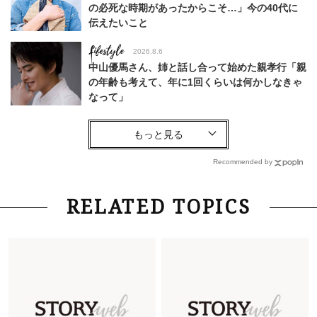
の必死な時期があったからこそ…」今の40代に
伝えたいこと
Lifestyle
2026.8.6
中山優馬さん、姉と話し合って始めた親孝行「親
の年齢も考えて、年に1回くらいは何かしなきゃ
なって」
Lifestyle
2026.7.29
「お若いですね」は褒め言葉？“若い＝美しい”と
錯覚させる社会の危うさ【上野千鶴子のジェンダ
Recommended by
ーレス連載22】
Lifestyle
2026.8.6
RELATED TOPICS
26年夏の【開運アクション】は”ひと拭き”習
慣！「金運アップ→トイレ、じゃあ底上げ運
は？」
Fashion
2026.6.12
中村ゆりさん「40代になり、やっと“仕事以外の
幸福感”に目が向いた」ライフスタイルも、服も