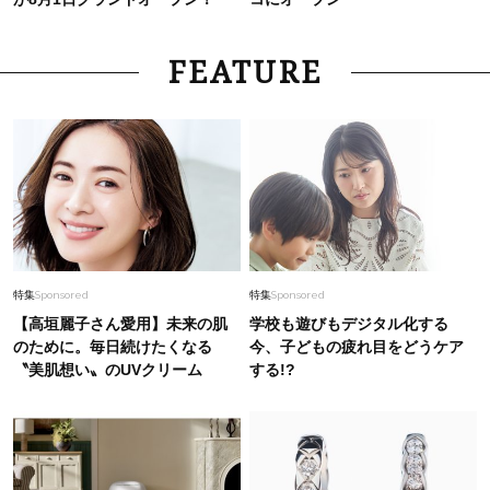
FEATURE
特集
Sponsored
特集
Sponsored
【高垣麗子さん愛用】未来の肌
学校も遊びもデジタル化する
のために。毎日続けたくなる
今、子どもの疲れ目をどうケア
〝美肌想い〟のUVクリーム
する!?