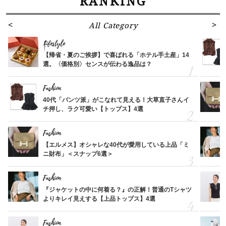
RANKING
All Category
Lifestyle
【帰省・夏のご挨拶】で喜ばれる「ホテル手土産」14
選。〈価格別〉センスが伝わる逸品は？
Fashion
40代「パンツ派」がこなれて見える！大草直子さんイ
チ押し、ラク可愛い【トップス】4選
Fashion
【エルメス】オシャレな40代が愛用している上品「ミ
ニ財布」＜スナップ6選＞
Fashion
『ジャケットの中に何着る？』の正解！普通のTシャツ
よりキレイ見えする【上品トップス】4選
Fashion