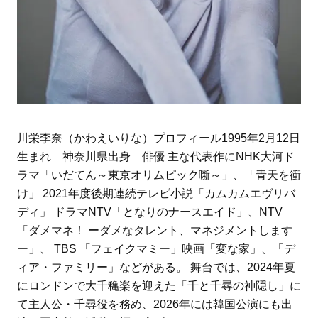
川栄李奈（かわえいりな）プロフィール1995年2月12日
生まれ 神奈川県出身 俳優 主な代表作にNHK大河ド
ラマ「いだてん～東京オリムピック噺～」、「青天を衝
け」 2021年度後期連続テレビ小説「カムカムエヴリバ
ディ」 ドラマNTV「となりのナースエイド」、NTV
「ダメマネ！ ーダメなタレント、マネジメントします
ー」、 TBS 「フェイクマミー」映画「変な家」、「デ
ィア・ファミリー」などがある。 舞台では、2024年夏
にロンドンで大千穐楽を迎えた「千と千尋の神隠し」に
て主人公・千尋役を務め、2026年には韓国公演にも出