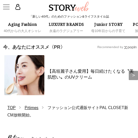
「新しい40代」のためのファッション&ライフスタイル誌
Aging Fashion
LUXURY BRANDS
Junior STORY
PO
40代からの大人オシャレ
永遠のラグジュアリー
母10年目からの子育て
今、あなたにオススメ〈PR〉
Recommended by
【高垣麗子さん愛用】毎日続けたくなる〝美
肌想い〟のUVクリーム
TOP
Prtimes
ファッション公式通販サイトPAL CLOSET新
CM放映開始。