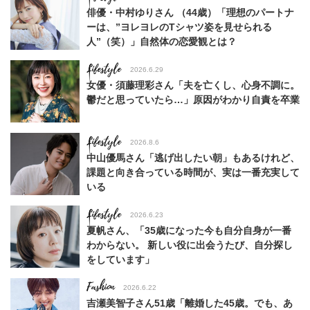
俳優・中村ゆりさん （44歳）「理想のパートナ
ーは、”ヨレヨレのTシャツ姿を見せられる
人”（笑）」自然体の恋愛観とは？
Lifestyle
2026.6.29
女優・須藤理彩さん「夫を亡くし、心身不調に。
鬱だと思っていたら…」原因がわかり自責を卒業
Lifestyle
2026.8.6
中山優馬さん「逃げ出したい朝」もあるけれど、
課題と向き合っている時間が、実は一番充実して
いる
Lifestyle
2026.6.23
夏帆さん、「35歳になった今も自分自身が一番
わからない。 新しい役に出会うたび、自分探し
をしています」
Fashion
2026.6.22
吉瀬美智子さん51歳「離婚した45歳。でも、あ