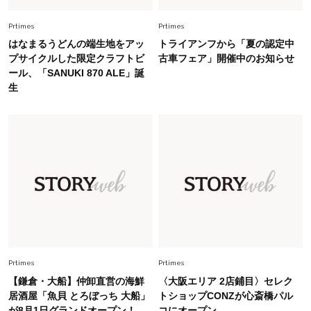
Fashion
2026.8.5
オシャレ40代の【ワンピ＆オールインワン】最
Prtimes
Prtimes
旬着こなし3選。地味見え回避のコツは「バッグ
はなまるうどんの端生地をアッ
トライアンフから「夏の認定中
選び」！
プサイクルした限定クラフトビ
古車フェア」開催中のお知らせ
ール、「SANUKI 870 ALE」誕
Fashion
2026.7.9
生
スタイリストが本気で推す！40代がほどよく華
やぐ【甘め黒アイテム】3選
Fashion
2026.7.25
26年夏は「小ぶり」が大流行中！人と被らない
【最旬かごバッグ】6選
Fashion
2026.7.2
【40代夏コーデ】猛暑でも快適＆上品に！体型
カバーも叶う厳選アイテム〈13選〉
Prtimes
Prtimes
【鎌倉・大船】仲卸直営の海鮮
〈大阪エリア 2店鋪目〉セレク
居酒屋「魚貝 とろぼっち 大船」
トショップCONZが心斎橋パル
が8月1日グランドオープン！
コにオープン