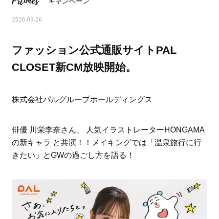
Prtimes
キャンペーン
2026.03.26
ファッション公式通販サイトPAL
CLOSET新CM放映開始。
株式会社パルグループホールディングス
俳優 川栄李奈さん、 人気イラストレーターHONGAMA
の新キャラ と共演！！メイキングでは「温泉旅行に行
きたい」とGWの過ごし方を語る！
ママとパパに贈る「ジェンダーレ
人気の40代髪型・ヘア
ス学」
タログ