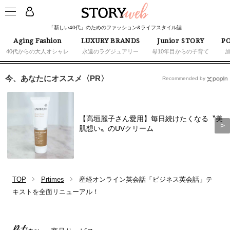
「新しい40代」のためのファッション&ライフスタイル誌
Aging Fashion
LUXURY BRANDS
Junior STORY
PO
40代からの大人オシャレ
永遠のラグジュアリー
母10年目からの子育て
今、あなたにオススメ〈PR〉
Recommended by
【高垣麗子さん愛用】毎日続けたくなる〝美
肌想い〟のUVクリーム
TOP
Prtimes
産経オンライン英会話「ビジネス英会話」テ
キストを全面リニューアル！