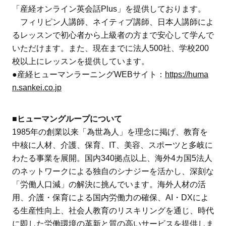
「産経オンライン英会話Plus」を提供しております。
フィリピン人講師、ネイティブ講師、日本人講師によ
るレッスンで初心者から上級者の方まで安心して学んで
いただけます。また、現在までに法人500社、学校200
校以上にレッスンを提供しています。
●産経ヒューマンラーニングWEBサイト：
https://huma
n.sankei.co.jp
■ヒューマングループについて
1985年の創業以来「為世為人」を理念に掲げ、教育を
中核に人材、介護、保育、IT、美容、スポーツと多岐に
わたる事業を展開。国内340拠点以上、海外4カ国5法人
のネットワークによる独自のシナジーを活かし、深刻な
「労働人口減」の解決に挑んでいます。海外人材の活
用、介護・保育による国内労働力の確保、AI・DXによ
る生産性向上、社会人教育のリスキリングを通じ、時代
に即した労働環境の革新と質の高いサービスを提供しま