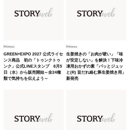
「人間、役に立たなきゃ生きてちゃいかんか？」
上野千鶴子先生が問い直す“理想の老後”の呪縛
【ジェンダー連載23】
Lifestyle
2026.8.6
26年夏の【開運アクション】は”ひと拭き”習
慣！「金運アップ→トイレ、じゃあ底上げ運
Prtimes
Prtimes
は？」
GREEN×EXPO 2027 公式ライセ
生姜焼きの「お肉が硬い」「味
Lifestyle
ンス商品 初の「トゥンクトゥ
が安定しない」を解決！下味冷
2026.5.22
ンク」公式LINEスタンプ 8月5
凍用おかずの素「パッとジュッ
梅宮アンナさん 電撃婚から1年、家族の価値観
日（水）から販売開始～全24種
と(R) 旨だれ絡む豚生姜焼き用」
を育み中「理想の暮らしよりも今の心地よさを選
類で気持ちを伝えよう～
新発売
んだ」
Fashion
2026.6.12
中村ゆりさん「40代になり、やっと“仕事以外の
幸福感”に目が向いた」ライフスタイルも、服も
Fashion
2026.7.16
白黒でもこんなに華やぐ！40代、夏の「甘めト