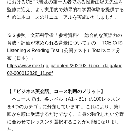
におけるCEFR普及の第一人者である投野由紀夫先生を
監修に迎え、より実用的で効果的な学習体験を提供する
ために本コースのリニューアルを実施いたしました。
※２参照：文部科学省「参考資料4 総合的な英語力の
育成・評価が求められる背景について」の 「TOEIC(R)
Listening & Reading Test（公開テスト）Totalスコア分
布（日本）」
https://www.mext.go.jp/content/20210216-mxt_daigakuc
02-000012828_11.pdf
【「ビジネス英会話」コース利用のメリット】
本コースでは、各レベル（A1～B1）の100レッスン
を4つのカテゴリに分類しています 。これにより、第1
回から順に受講するだけでなく、自身の強化したい分野
に合わせてレッスンを選択することが可能になりまし
た。