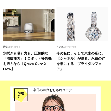
特集
Sponsored
NEWS
Sponsored
水拭きも吸引力も、圧倒的な
今の私に、そして未来の私に。
「清掃能力」！ロボット掃除機
【シャネル】が贈る、永遠の絆
を選ぶなら【Qrevo Curv 2
を形にする「ブライダルフェ
Flow】
ア」
今日の40代おしゃれコーデ
Aug
7