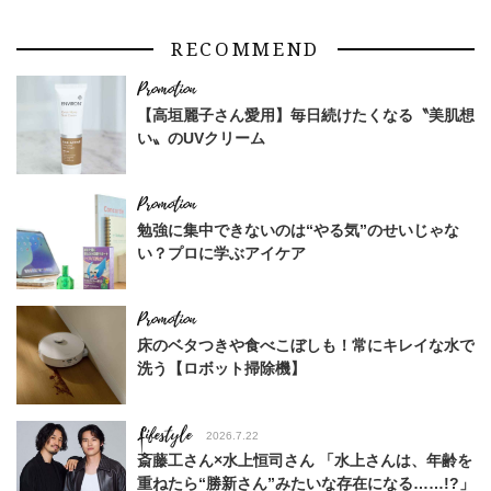
RECOMMEND
【高垣麗子さん愛用】毎日続けたくなる〝美肌想
い〟のUVクリーム
勉強に集中できないのは“やる気”のせいじゃな
い？プロに学ぶアイケア
床のベタつきや食べこぼしも！常にキレイな水で
洗う【ロボット掃除機】
Lifestyle
2026.7.22
斎藤工さん×水上恒司さん 「水上さんは、年齢を
重ねたら“勝新さん”みたいな存在になる……!?」