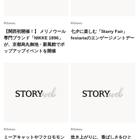
ップス×パンツ」コーデ〈3選〉
Fashion
Prtimes
Prtimes
2026.5.29
40代の夏通勤はこれ１着！「きちんと感」も
【関西初開催！】 メリノウール
七夕に楽しむ「Starry Fair」
「オシャレ」も整うトレンドトップス〈4選〉
専門ブランド「NIKKE 1896」
festariaのエンゲージメントデー
が、京都烏丸御池・新風館でポ
ップアップイベントを開催
Fashion
2026.6.26
初夏はこれさえあれば！40代は【淡色ワンピ】
で即涼しげ＆上品見え〈3選〉
Fashion
2026.8.5
オシャレ40代の【ワンピ＆オールインワン】最
旬着こなし3選。地味見え回避のコツは「バッグ
選び」！
Fashion
2026.7.31
【40代のTシャツコーデ】超ビッグサイズ×きれ
Prtimes
Prtimes
いめハーフパンツでモードに昇華
ミーアキャットやフクロモモン
炊き上がりに、香ばしさをひと