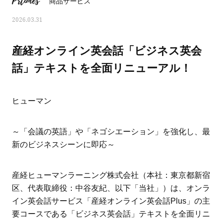
Prtimes
商品サービス
2026.03.31
産経オンライン英会話「ビジネス英会
話」テキストを全面リニューアル！
ヒューマン
～「会議の英語」や「ネゴシエーション」を強化し、最
新のビジネスシーンに即応～
おすす
ママとパパに贈る「ジェンダーレ
人気の40代髪型・ヘア
産経ヒューマンラーニング株式会社（本社：東京都新宿
ス学」
タログ
区、代表取締役：中谷友紀、以下「当社」）は、オンラ
イン英会話サービス「産経オンライン英会話Plus」の主
要コースである「ビジネス英会話」テキストを全面リニ