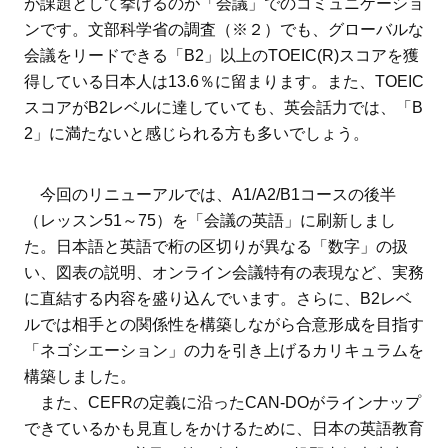
が課題として挙げるのが「会議」でのコミュニケーショ
ンです。文部科学省の調査（※２）でも、グローバルな
会議をリードできる「B2」以上のTOEIC(R)スコアを獲
得している日本人は13.6％に留まります。また、TOEIC
スコアがB2レベルに達していても、英会話力では、「B
2」に満たないと感じられる方も多いでしょう。
今回のリニューアルでは、A1/A2/B1コースの後半
（レッスン51～75）を「会議の英語」に刷新しまし
た。日本語と英語で桁の区切りが異なる「数字」の扱
い、図表の説明、オンライン会議特有の表現など、実務
に直結する内容を盛り込んでいます。さらに、B2レベ
ルでは相手との関係性を構築しながら合意形成を目指す
「ネゴシエーション」の力を引き上げるカリキュラムを
構築しました。
また、CEFRの定義に沿ったCAN-DOがラインナップ
できているかも見直しをかけるために、日本の英語教育