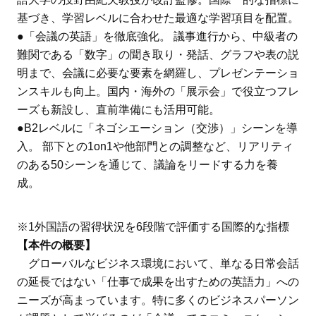
基づき、学習レベルに合わせた最適な学習項目を配置。
●「会議の英語」を徹底強化。 議事進行から、中級者の
難関である「数字」の聞き取り・発話、グラフや表の説
明まで、会議に必要な要素を網羅し、プレゼンテーショ
ンスキルも向上。国内・海外の「展示会」で役立つフレ
ーズも新設し、直前準備にも活用可能。
●B2レベルに「ネゴシエーション（交渉）」シーンを導
入。 部下との1on1や他部門との調整など、リアリティ
のある50シーンを通じて、議論をリードする力を養
成。
※1外国語の習得状況を6段階で評価する国際的な指標
【本件の概要】
グローバルなビジネス環境において、単なる日常会話
の延長ではない「仕事で成果を出すための英語力」への
ニーズが高まっています。特に多くのビジネスパーソン