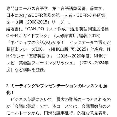
専門はコーパス言語学、第二言語語彙習得、辞書学。
日本におけるCEFR普及の第一人者・CEFR-J 科研第
２・３期（2008-2015）リーダー。
編著書に『CAN-DO リスト作成・活用 英語到達度指標
CEFR-J ガイドブック』（大修館書店, 編著, 2013）
『ネイティブの会話がわかる！ ビッグデータで選んだ
超頻出フレーズ100』（NHK出版, 著, 2025）他多数。N
HKラジオ「基礎英語３」（2016～2020年度）NHKテ
レビ「英会話フィーリングリッシュ」（2023～2024年
度）など講師を歴任。
2. ミーティングやプレゼンテーションのレッスンを強
化！
ビジネス英語において、最大の難所の一つとされるの
が「会議の英語」です。本コースでは、会議開始前のス
モールトークから、円滑な議事進行、的確な意見表明、