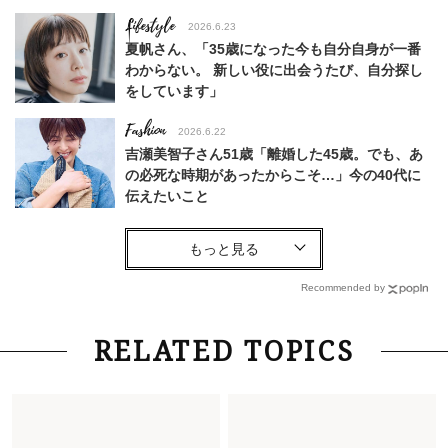
Lifestyle
2026.6.23
夏帆さん、「35歳になった今も自分自身が一番
わからない。 新しい役に出会うたび、自分探し
をしています」
Fashion
2026.6.22
吉瀬美智子さん51歳「離婚した45歳。でも、あ
の必死な時期があったからこそ…」今の40代に
伝えたいこと
Fashion
2026.8.6
【40代コンサバ派】白Tシャツは「パール×ゴー
ルドアクセ」を合わせるのが正解！〈大野真理子
Recommended by
さん×佐藤佳菜子さん〉
Lifestyle
2026.7.29
RELATED TOPICS
「お若いですね」は褒め言葉？“若い＝美しい”と
錯覚させる社会の危うさ【上野千鶴子のジェンダ
ーレス連載22】
Lifestyle
2026.7.29