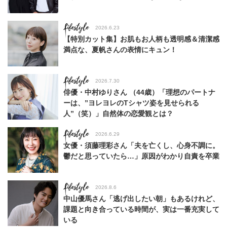
Lifestyle
2026.6.23
【特別カット集】お肌もお人柄も透明感＆清潔感
満点な、夏帆さんの表情にキュン！
Lifestyle
2026.7.30
俳優・中村ゆりさん （44歳）「理想のパートナ
ーは、”ヨレヨレのTシャツ姿を見せられる
人”（笑）」自然体の恋愛観とは？
Lifestyle
2026.6.29
女優・須藤理彩さん「夫を亡くし、心身不調に。
鬱だと思っていたら…」原因がわかり自責を卒業
Lifestyle
2026.8.6
中山優馬さん「逃げ出したい朝」もあるけれど、
課題と向き合っている時間が、実は一番充実して
いる