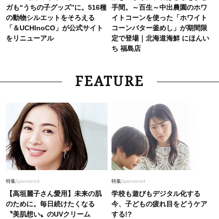
ガも“うちの子グッズ”に。516種
手間。～百生～中出農園のホワ
の動物シルエットをそろえる
イトコーンを使った「ホワイト
「＆UCHInoCO」が公式サイト
コーンバター釜めし」が期間限
をリニューアル
定で登場｜北海道海鮮 にほんい
ち 福島店
FEATURE
特集
Sponsored
特集
Sponsored
【高垣麗子さん愛用】未来の肌
学校も遊びもデジタル化する
のために。毎日続けたくなる
今、子どもの疲れ目をどうケア
〝美肌想い〟のUVクリーム
する!?