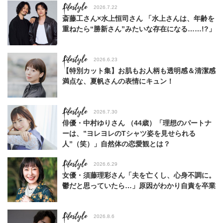
Lifestyle
2026.7.22
斎藤工さん×水上恒司さん 「水上さんは、年齢を
重ねたら“勝新さん”みたいな存在になる……!?」
Lifestyle
2026.6.23
【特別カット集】お肌もお人柄も透明感＆清潔感
満点な、夏帆さんの表情にキュン！
Lifestyle
2026.7.30
俳優・中村ゆりさん （44歳）「理想のパートナ
ーは、”ヨレヨレのTシャツ姿を見せられる
人”（笑）」自然体の恋愛観とは？
Lifestyle
2026.6.29
女優・須藤理彩さん「夫を亡くし、心身不調に。
鬱だと思っていたら…」原因がわかり自責を卒業
Lifestyle
2026.8.6