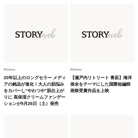
錯覚させる社会の危うさ【上野千鶴子のジェンダ
ーレス連載22】
Lifestyle
2026.8.6
26年夏の【開運アクション】は”ひと拭き”習
慣！「金運アップ→トイレ、じゃあ底上げ運
は？」
Fashion
2026.6.12
中村ゆりさん「40代になり、やっと“仕事以外の
幸福感”に目が向いた」ライフスタイルも、服も
Prtimes
Prtimes
20年以上のロングセラー メディ
【瀬戸内リトリート 青凪】海洋
Fashion
アの銘品が進化！大人の肌悩み
保全をテーマにした国際短編映
2026.7.16
をカバーし“やわつや”肌仕上が
画祭受賞作品を上映
白黒でもこんなに華やぐ！40代、夏の「甘めト
りに 高保湿クリームファンデー
ップス×パンツ」コーデ〈3選〉
ションが9月26日（土）発売
Fashion
2026.5.29
40代の夏通勤はこれ１着！「きちんと感」も
「オシャレ」も整うトレンドトップス〈4選〉