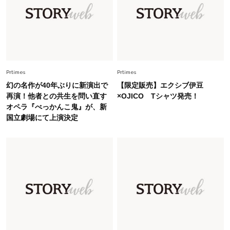
Fashion
2026.5.29
今、40代の「メガネ＆サングラス」のトレンド
に更新あり！“黒ぶち以外”が新定番に
Fashion
Prtimes
Prtimes
2026.8.5
オシャレ40代の【ワンピ＆オールインワン】最
幻の名作が40年ぶりに新演出で
【限定販売】エクシブ伊豆
旬着こなし3選。地味見え回避のコツは「バッグ
再演！他者との共生を問い直す
×OJICO Tシャツ発売！
選び」！
オペラ『べっかんこ鬼』が、新
国立劇場にて上演決定
Fashion
2026.7.31
【40代のTシャツコーデ】超ビッグサイズ×きれ
いめハーフパンツでモードに昇華
Fashion
2026.7.9
スタイリストが本気で推す！40代がほどよく華
やぐ【甘め黒アイテム】3選