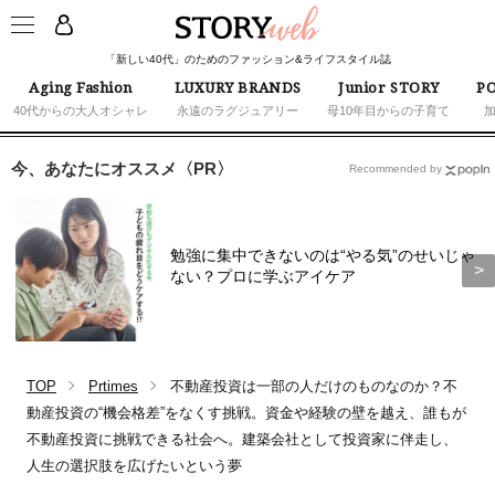
「新しい40代」のためのファッション&ライフスタイル誌
Aging Fashion
LUXURY BRANDS
Junior STORY
PO
40代からの大人オシャレ
永遠のラグジュアリー
母10年目からの子育て
今、あなたにオススメ〈PR〉
Recommended by
勉強に集中できないのは“やる気”のせいじゃ
ない？プロに学ぶアイケア
TOP
Prtimes
不動産投資は一部の人だけのものなのか？不
動産投資の“機会格差”をなくす挑戦。資金や経験の壁を越え、誰もが
不動産投資に挑戦できる社会へ。建築会社として投資家に伴走し、
人生の選択肢を広げたいという夢