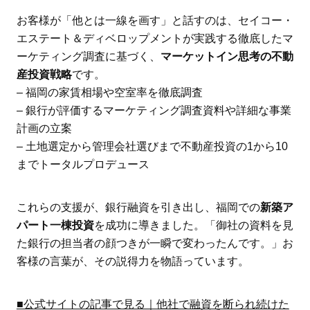
お客様が「他とは一線を画す」と話すのは、セイコー・
エステート＆ディベロップメントが実践する徹底したマ
ーケティング調査に基づく、
マーケットイン思考の不動
産投資戦略
です。
– 福岡の家賃相場や空室率を徹底調査
– 銀行が評価するマーケティング調査資料や詳細な事業
計画の立案
– 土地選定から管理会社選びまで不動産投資の1から10
までトータルプロデュース
これらの支援が、銀行融資を引き出し、福岡での
新築ア
パート一棟投資
を成功に導きました。「御社の資料を見
た銀行の担当者の顔つきが一瞬で変わったんです。」お
客様の言葉が、その説得力を物語っています。
■公式サイトの記事で見る｜他社で融資を断られ続けた