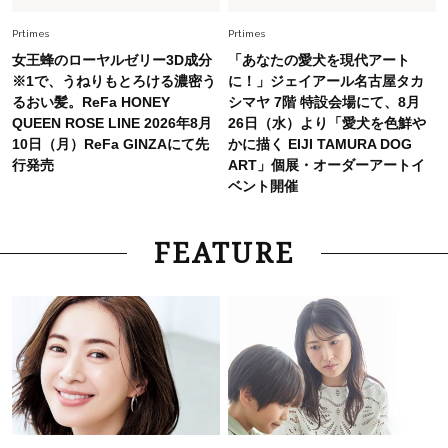
Fashion
2026.7.25
26年夏は「小ぶり」が大流行中！人と被らない
Prtimes
Prtimes
【最旬かごバッグ】6選
女王蜂のローヤルゼリー3D成分
「あなたの愛犬を現代アート
※1で、うねりもとろける濃密う
に！」ジェイアール名古屋タカ
るおい髪。ReFa HONEY
シマヤ 7階 特設会場にて、8月
QUEEN ROSE LINE 2026年8月
26日（水）より「愛犬を色鮮や
10日（月）ReFa GINZAにて先
かに描く EIJI TAMURA DOG
行発売
ART」個展・オーダーアートイ
ベント開催
FEATURE