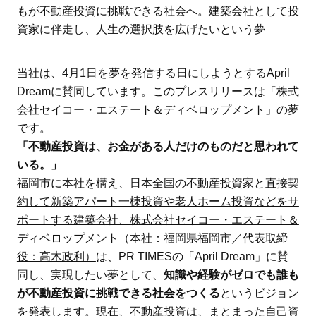
もが不動産投資に挑戦できる社会へ。建築会社として投
資家に伴走し、人生の選択肢を広げたいという夢
当社は、4月1日を夢を発信する日にしようとするApril
Dreamに賛同しています。このプレスリリースは「株式
会社セイコー・エステート＆ディベロップメント」の夢
です。
「不動産投資は、お金がある人だけのものだと思われて
いる。」
福岡市に本社を構え、日本全国の不動産投資家と直接契
約して新築アパート一棟投資や老人ホーム投資などをサ
ポートする建築会社、株式会社セイコー・エステート＆
ディベロップメント（本社：福岡県福岡市／代表取締
役：高木政利）
は、PR TIMESの「April Dream」に賛
同し、実現したい夢として、
知識や経験がゼロでも誰も
が不動産投資に挑戦できる社会をつくる
というビジョン
を発表します。現在、不動産投資は、まとまった自己資