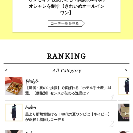
オシャレを制す【きれいめオールイン
ワン】
コーデ一覧を見る
RANKING
All Category
Lifestyle
【帰省・夏のご挨拶】で喜ばれる「ホテル手土産」14
選。〈価格別〉センスが伝わる逸品は？
Fashion
黒より断然垢抜ける！40代の夏ワンピは【ネイビー】
が正解！着回しコーデ３