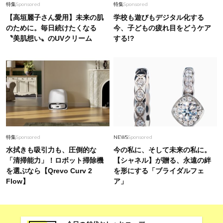
特集
Sponsored
特集
Sponsored
【高垣麗子さん愛用】未来の肌
学校も遊びもデジタル化する
のために。毎日続けたくなる
今、子どもの疲れ目をどうケア
〝美肌想い〟のUVクリーム
する!?
特集
Sponsored
NEWS
Sponsored
水拭きも吸引力も、圧倒的な
今の私に、そして未来の私に。
「清掃能力」！ロボット掃除機
【シャネル】が贈る、永遠の絆
を選ぶなら【Qrevo Curv 2
を形にする「ブライダルフェ
Flow】
ア」