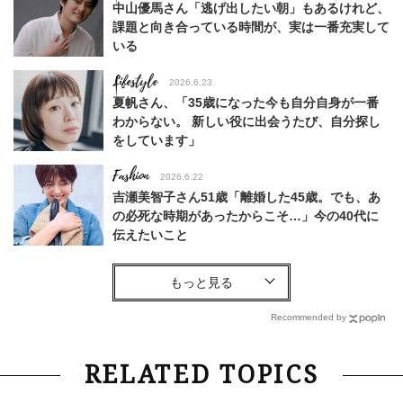
中山優馬さん「逃げ出したい朝」もあるけれど、
課題と向き合っている時間が、実は一番充実して
いる
Lifestyle
2026.6.23
夏帆さん、「35歳になった今も自分自身が一番
わからない。 新しい役に出会うたび、自分探し
をしています」
Fashion
2026.6.22
吉瀬美智子さん51歳「離婚した45歳。でも、あ
の必死な時期があったからこそ…」今の40代に
伝えたいこと
Fashion
2026.8.6
【40代コンサバ派】白Tシャツは「パール×ゴー
ルドアクセ」を合わせるのが正解！〈大野真理子
Recommended by
さん×佐藤佳菜子さん〉
Lifestyle
2026.7.29
RELATED TOPICS
「お若いですね」は褒め言葉？“若い＝美しい”と