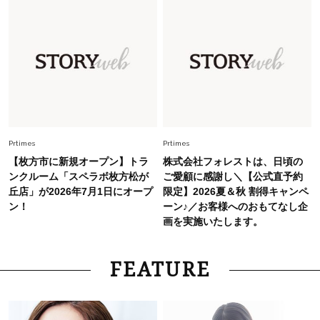
Fashion
2026.7.31
【40代のTシャツコーデ】超ビッグサイズ×きれ
いめハーフパンツでモードに昇華
Fashion
2026.6.25
毎日忙しい40代が頼れる！無難に見えない【ひ
とくせ黒ワンピ】〈5選〉
Prtimes
Prtimes
【枚方市に新規オープン】トラ
株式会社フォレストは、日頃の
ンクルーム「スペラボ枚方松が
ご愛顧に感謝し＼【公式直予約
丘店」が2026年7月1日にオープ
限定】2026夏＆秋 割得キャンペ
ン！
ーン♪／お客様へのおもてなし企
画を実施いたします。
FEATURE