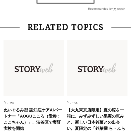
【40代コンサバ派】白Tシャツは「パール×ゴー
ルドアクセ」を合わせるのが正解！〈大野真理子
Recommended by
さん×佐藤佳菜子さん〉
Lifestyle
2026.7.29
RELATED TOPICS
「お若いですね」は褒め言葉？“若い＝美しい”と
錯覚させる社会の危うさ【上野千鶴子のジェンダ
ーレス連載22】
Lifestyle
2026.7.29
「人間、役に立たなきゃ生きてちゃいかんか？」
上野千鶴子先生が問い直す“理想の老後”の呪縛
【ジェンダー連載23】
Lifestyle
2026.8.6
26年夏の【開運アクション】は”ひと拭き”習
慣！「金運アップ→トイレ、じゃあ底上げ運
Prtimes
Prtimes
は？」
ぬいぐるみ型 認知症ケアAIパー
【大丸東京店限定】夏の涼を一
Fashion
トナー「AOGUこころ（愛称：
箱に。みずみずしい果実の恵み
2026.6.12
ここちゃん）」、渋谷区で実証
と、新しい日本銘菓との出会
中村ゆりさん「40代になり、やっと“仕事以外の
実験を開始
い。夏限定の「銘菓撰 ら・ふら
幸福感”に目が向いた」ライフスタイルも、服も