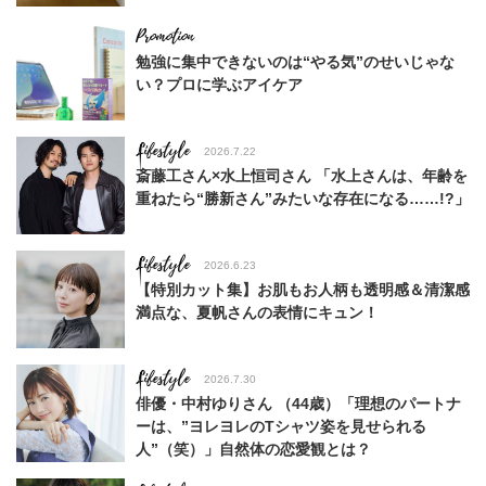
勉強に集中できないのは“やる気”のせいじゃな
い？プロに学ぶアイケア
Lifestyle
2026.7.22
斎藤工さん×水上恒司さん 「水上さんは、年齢を
重ねたら“勝新さん”みたいな存在になる……!?」
Lifestyle
2026.6.23
【特別カット集】お肌もお人柄も透明感＆清潔感
満点な、夏帆さんの表情にキュン！
Lifestyle
2026.7.30
俳優・中村ゆりさん （44歳）「理想のパートナ
ーは、”ヨレヨレのTシャツ姿を見せられる
人”（笑）」自然体の恋愛観とは？