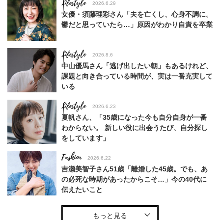
Lifestyle
2026.6.29
女優・須藤理彩さん「夫を亡くし、心身不調に。
鬱だと思っていたら…」原因がわかり自責を卒業
Lifestyle
2026.8.6
中山優馬さん「逃げ出したい朝」もあるけれど、
課題と向き合っている時間が、実は一番充実して
いる
Lifestyle
2026.6.23
夏帆さん、「35歳になった今も自分自身が一番
わからない。 新しい役に出会うたび、自分探し
をしています」
Fashion
2026.6.22
吉瀬美智子さん51歳「離婚した45歳。でも、あ
の必死な時期があったからこそ…」今の40代に
伝えたいこと
Fashion
2026.8.6