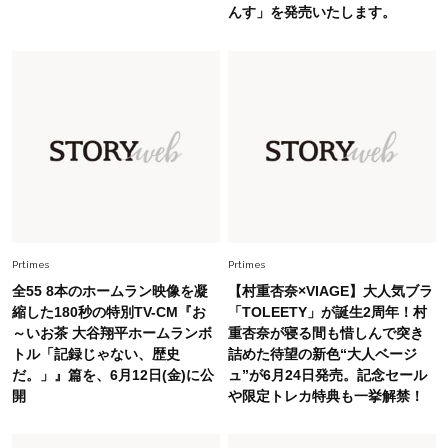
んす」を発売いたします。
Fashion
2026.7.16
白黒でもこんなに華やぐ！40代、夏の「甘めト
ップス×パンツ」コーデ〈3選〉
Fashion
2026.5.29
40代の夏通勤はこれ１着！「きちんと感」も
「オシャレ」も整うトレンドトップス〈4選〉
Fashion
Prtimes
Prtimes
2026.6.26
初夏はこれさえあれば！40代は【淡色ワンピ】
全55 8本のホームラン映像を凝
【村重杏奈×VIAGE】大人気ブラ
で即涼しげ＆上品見え〈3選〉
縮した180秒の特別TV-CM『お
「TOLEETY」が誕生2周年！村
～いお茶 大谷翔平ホームランボ
重杏奈が寝る間も惜しんで突き
トル「記録じゃない、歴史
詰めた待望の新色“大人ベージ
Fashion
2026.8.5
だ。」』篇を、6月12日(金)に公
ュ”が6月24日発売。記念セール
オシャレ40代の【ワンピ＆オールインワン】最
開
や限定トレカ特典も一挙解禁！
旬着こなし3選。地味見え回避のコツは「バッグ
選び」！