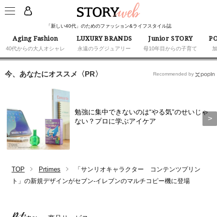
「新しい40代」のためのファッション&ライフスタイル誌
Aging Fashion
LUXURY BRANDS
Junior STORY
PO
40代からの大人オシャレ
永遠のラグジュアリー
母10年目からの子育て
今、あなたにオススメ〈PR〉
Recommended by
勉強に集中できないのは“やる気”のせいじゃ
ない？プロに学ぶアイケア
TOP
Prtimes
「サンリオキャラクター コンテンツプリン
ト」の新規デザインがセブン‐イレブンのマルチコピー機に登場