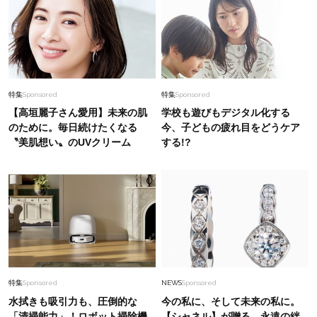
特集
Sponsored
特集
Sponsored
【高垣麗子さん愛用】未来の肌
学校も遊びもデジタル化する
のために。毎日続けたくなる
今、子どもの疲れ目をどうケア
〝美肌想い〟のUVクリーム
する!?
特集
Sponsored
NEWS
Sponsored
水拭きも吸引力も、圧倒的な
今の私に、そして未来の私に。
「清掃能力」！ロボット掃除機
【シャネル】が贈る、永遠の絆