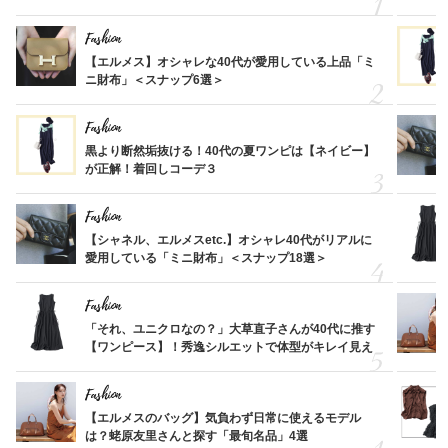
Fashion
【エルメス】オシャレな40代が愛用している上品「ミ
ニ財布」＜スナップ6選＞
Fashion
黒より断然垢抜ける！40代の夏ワンピは【ネイビー】
が正解！着回しコーデ３
Fashion
【シャネル、エルメスetc.】オシャレ40代がリアルに
愛用している「ミニ財布」＜スナップ18選＞
Fashion
「それ、ユニクロなの？」大草直子さんが40代に推す
【ワンピース】！秀逸シルエットで体型がキレイ見え
Fashion
【エルメスのバッグ】気負わず日常に使えるモデル
は？蛯原友里さんと探す「最旬名品」4選