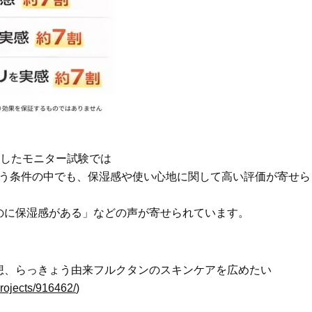
かることも
Beauty
Lifestyle
40代は洗顔選びから！石井美穂さ
女優・須藤理彩さん「夫を
んの「夏枯れ肌対策」全部見せ
し、心身不調に。鬱だと思
【ハリケア・美白etc.】
たら…」原因がわかり自責
施したモニター試験では
という条件の中でも、保湿感や使い心地に関して高い評価が寄せら
のに保湿感がある」などの声が寄せられています。
想、らっきょう由来フルクタンのスキンケアを広めたい
/projects/916462/
)