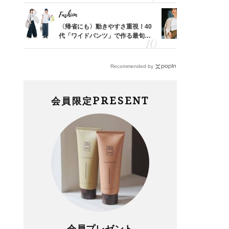
Fashion
Fashion
亡く
〈帰省にも〉動きやすさ重視！40
『ジャケッ
ってい
代「ワイドパンツ」で作る最旬
正解！普通
を卒業
【旅コーデ】の正解4選
えする【上
Recommended by
PRESENT
会員限定
会員プレゼント