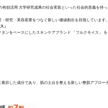
イクリーム】3選
体の美しさ
く
の有効活用 大学研究成果の社会実装といった社会的意義を持っ
Beauty
Lifestyle
酷暑の夏こそ40代が使うべき【美
【特別画像集】「亡くなっ
容液・クリーム】「シワ・たるみ
憧れの気持ちはますます強
業・研究・美容産業をつなぐ新しい価値創出を目指しています
ケア」はこれ一つでOK！
優・大和田美帆さん”母との
イス」
出”
Beauty
Lifestyle
タンをベースにしたスキンケアブランド 「フルクモイス」 を
石井美穂さんおすすめ！40代の
【梅宮アンナさん】乳がん
「お疲れ顔を救う」美容パック
術を経て「残った方の胸も
は？翌朝の肌に自信がもてる
しまいたい」とすら思う──
声もあることを知ってほし
Beauty
Lifestyle
黄ぐすみをオフ！40代の美白ケ
梅宮アンナさん、再婚から8
ア、最適解は【角質洗顔】。石井
の心境「お互い20年ぶりの
美穂さんおすすめ名品
活、正直簡単じゃない」
Beauty
Lifestyle
今いちばん垢抜ける「ショートボ
まずはここだけ！「寝室の
ブ」SNAP。人気アラフォー読者達
除」が【総合運】に効く理
に着目した成分であり、肌の土台を整える新しい整肌アプロー
がお手本！
〈26年夏の開運アクション
Beauty
Lifestyle
まるで美容液！【ディオール プレ
梅宮アンナさんご夫婦が語る 
ステージ】新クレンザーでうるお
歳と60歳、大人同士の電撃
い艶めくなめらかな素肌へ
アル」周囲が驚くほど本音