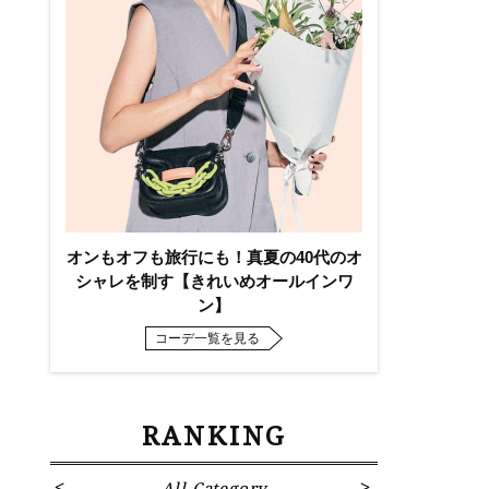
オンもオフも旅行にも！真夏の40代のオ
シャレを制す【きれいめオールインワ
ン】
コーデ一覧を見る
RANKING
All Category
Fa