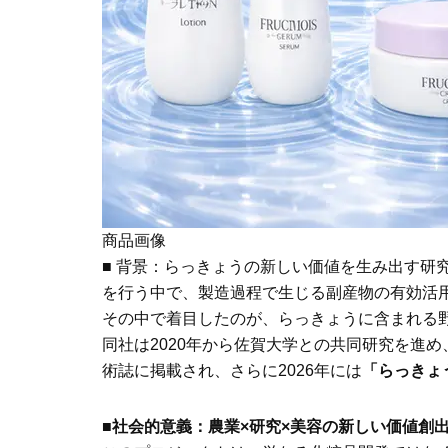
商品画像
■ 背景：らっきょうの新しい価値を生み出す研
を行う中で、製造過程で生じる副産物の有効活
その中で着目したのが、らっきょうに含まれる
同社は2020年から佐賀大学との共同研究を進
術誌に掲載され、さらに2026年には
「らっきょ
■社会的意義：農業×研究×美容の新しい価値創