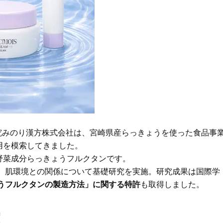
Beauty
Lifestyle
26年夏、石井美穂さん厳選の【美
【帰省・夏のご挨拶】で喜
白アイテム】10選！40代以上は朝
「ホテル手土産」14選。〈
晩の「即効集中ケア」に頼る！
別〉センスが伝わる逸品は
Beauty
Lifestyle
「それどこの？」と褒められる！
【1泊2日弾丸旅行】無駄な
可愛すぎる【YSL】の新作「万能ク
ロ！「大人の韓国旅」の大
リーム」が夏のお守りに
ケジュールは？
Beauty
Lifestyle
40代、翌朝の肌が見違える！夏の
梅宮アンナさん、父・辰夫
「ざらつき・ごわつき」をケアす
相続で学んだこと「親のお
究みのり漢方株式会社は、宮崎県産らっきょうを使った食品事
る名品2選〈パック・ミスト〉
は”介護どうする？”から始
です」父・辰夫さんの相続
用を模索してきました。
Beauty
Lifestyle
だこと
野菜成分らっきょうフルクタンです。
40代の透明感を底上げ【毛穴ケ
〈元社長秘書〉内緒で教え
め、肌環境との関係について基礎研究を実施。研究成果は国際学
ア】名品3選！石井美穂さん「60本
盆の帰省手土産5選】東京で
以上愛用中」のものも
「また買ってきて」と喜ば
うフルクタンの製造方法」に関する特許
も取得しました。
品
Beauty
Lifestyle
「夕方から目力が落ちる…」40代
【特別カット集】中村ゆり
出
へ！石井美穂さんが推薦【名品ア
やわらかな透明感をまとう