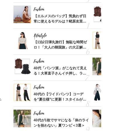
ス】！秀逸シルエットで体型がキ
んと探す「
レイ見え
Fashion
Fashion
てから
【エルメスのバッグ】気負わず日
40代「パ
く」俳
常に使えるモデルは？蛯原友里さ
る！大草直
。
思い
んと探す「最旬名品」4選
可愛い【ト
Lifestyle
Fashion
摘出手
【1泊2日弾丸旅行】無駄な時間ゼ
40代の【
取って
ロ！「大人の韓国旅」の大正解ス
を”夏仕様
そんな
ケジュールは？
レイ見えす
い
Fashion
Fashion
カ月め
40代「パンツ派」がこなれて見え
40代が1
結婚生
る！大草直子さんイチ押し、ラク
ンを拾わな
可愛い【トップス】4選
Fashion
Fashion
拭き掃
40代の【ワイドパンツ】コーデ
〈帰省にも
由は？
を”夏仕様”に更新！スタイルがキ
代「ワイド
チ
〉
レイ見えする〈コーデ3選〉
【旅コーデ
Fashion
Fashion
「53
40代が1枚でサマになる「体のライ
【1万円以
婚のリ
ンを拾わない」夏ワンピ＜3選＞
1枚で地味
でぶつ
プス」5選