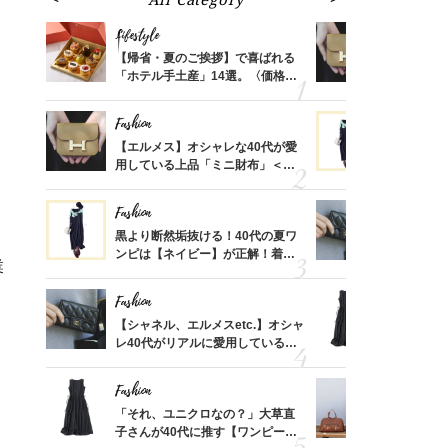
Lifestyle
Fashion
ばれる
【帰省・夏のご挨拶】で喜ばれる
【エルメス
価格
「ホテル手土産」14選。〈価格
用している
？
別〉センスが伝わる逸品は？
ナップ6選
Fashion
Fashion
時間ゼ
【エルメス】オシャレな40代が愛
黒より断然
正解ス
用している上品「ミニ財布」＜ス
ンピは【ネ
ナップ6選＞
しコーデ３
Fashion
Fashion
さんの
黒より断然垢抜ける！40代の夏ワ
【シャネル、
金の話
ンピは【ネイビー】が正解！着回
レ40代が
業
めるん
しコーデ３
「ミニ財布
で学ん
Fashion
Fashion
る【お
【シャネル、エルメスetc.】オシャ
「それ、ユ
買える
レ40代がリアルに愛用している
子さんが4
れる名
「ミニ財布」＜スナップ18選＞
ス】！秀逸
レイ見え
Fashion
Fashion
さん
「それ、ユニクロなの？」大草直
【エルメス
、自然
子さんが40代に推す【ワンピー
常に使える