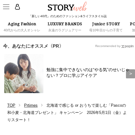
「新しい40代」のためのファッション&ライフスタイル誌
Aging Fashion
LUXURY BRANDS
Junior STORY
PO
40代からの大人オシャレ
永遠のラグジュアリー
母10年目からの子育て
今、あなたにオススメ〈PR〉
Recommended by
勉強に集中できないのは“やる気”のせいじゃ
ない？プロに学ぶアイケア
TOP
Prtimes
北海道で感じる or おうちで楽しむ「Pascoの
和小麦・北海道プレゼント」 キャンペーン 2026年5月1日（金）よ
りスタート！