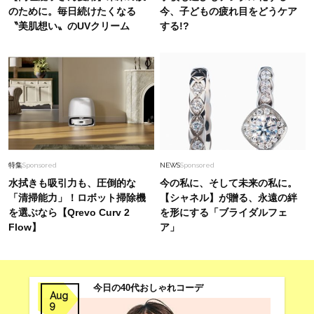
のために。毎日続けたくなる
今、子どもの疲れ目をどうケア
〝美肌想い〟のUVクリーム
する!?
特集
Sponsored
NEWS
Sponsored
水拭きも吸引力も、圧倒的な
今の私に、そして未来の私に。
「清掃能力」！ロボット掃除機
【シャネル】が贈る、永遠の絆
を選ぶなら【Qrevo Curv 2
を形にする「ブライダルフェ
Flow】
ア」
今日の40代おしゃれコーデ
Aug
9