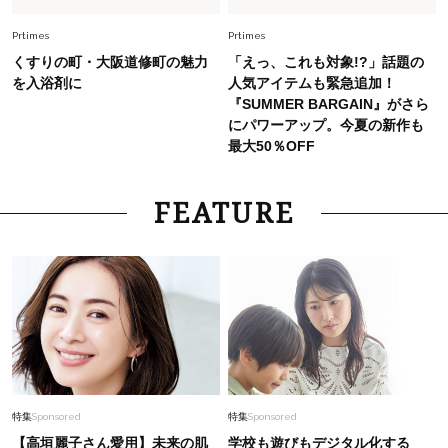
スタイリストが本気で推す！40代がほどよく華
やぐ【甘め黒アイテム】3選
Prtimes
Prtimes
くすりの町・大阪道修町の魅力
「えっ、これも対象!?」話題の
を入浴剤に
人気アイテムも緊急追加！
『SUMMER BARGAIN』がさら
にパワーアップ。今夏の新作も
最大50％OFF
FEATURE
特集
Sponsored
特集
Sponsored
【高垣麗子さん愛用】未来の肌
学校も遊びもデジタル化する