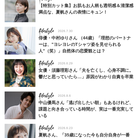
【特別カット集】お肌もお人柄も透明感＆清潔感
満点な、夏帆さんの表情にキュン！
Lifestyle
2026.7.30
俳優・中村ゆりさん （44歳）「理想のパートナ
ーは、”ヨレヨレのTシャツ姿を見せられる
人”（笑）」自然体の恋愛観とは？
Lifestyle
2026.6.29
女優・須藤理彩さん「夫を亡くし、心身不調に。
鬱だと思っていたら…」原因がわかり自責を卒業
Lifestyle
2026.8.6
中山優馬さん「逃げ出したい朝」もあるけれど、
課題と向き合っている時間が、実は一番充実して
いる
Lifestyle
2026.6.23
夏帆さん、「35歳になった今も自分自身が一番