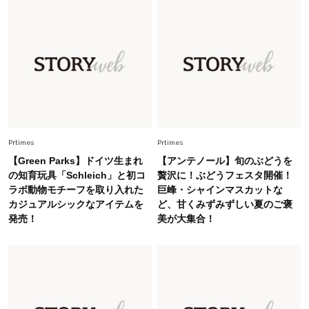
は？」
Lifestyle
2026.5.22
梅宮アンナさん 電撃婚から1年、家族の価値観
を育み中「理想の暮らしよりも今の心地よさを選
んだ」
Fashion
2026.6.12
中村ゆりさん「40代になり、やっと“仕事以外の
幸福感”に目が向いた」ライフスタイルも、服も
Prtimes
Prtimes
【Green Parks】ドイツ生まれ
【アンテノール】旬のぶどうを
Fashion
の知育玩具「Schleich」と初コ
贅沢に！ぶどうフェスタ開催！
2026.7.16
ラボ動物モチーフを取り入れた
巨峰・シャインマスカットな
白黒でもこんなに華やぐ！40代、夏の「甘めト
カジュアルシックなアイテムを
ど、甘くみずみずしい夏のご褒
ップス×パンツ」コーデ〈3選〉
発売！
美が大集合！
Fashion
2026.5.29
40代の夏通勤はこれ１着！「きちんと感」も
「オシャレ」も整うトレンドトップス〈4選〉