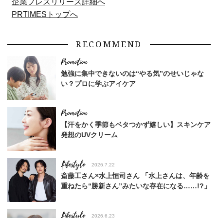
企業プレスリリース詳細へ
PRTIMESトップへ
RECOMMEND
勉強に集中できないのは“やる気”のせいじゃな
い？プロに学ぶアイケア
【汗をかく季節もベタつかず嬉しい】スキンケア
発想のUVクリーム
Lifestyle
2026.7.22
斎藤工さん×水上恒司さん 「水上さんは、年齢を
重ねたら“勝新さん”みたいな存在になる……!?」
Lifestyle
2026.6.23