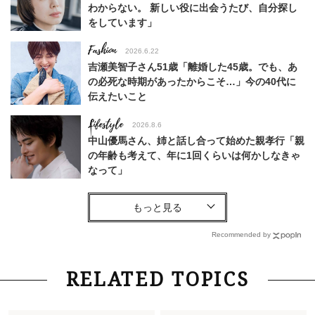
わからない。 新しい役に出会うたび、自分探し
をしています」
Fashion
2026.6.22
吉瀬美智子さん51歳「離婚した45歳。でも、あ
の必死な時期があったからこそ…」今の40代に
伝えたいこと
Lifestyle
2026.8.6
中山優馬さん、姉と話し合って始めた親孝行「親
の年齢も考えて、年に1回くらいは何かしなきゃ
なって」
Lifestyle
2026.7.29
「お若いですね」は褒め言葉？“若い＝美しい”と
錯覚させる社会の危うさ【上野千鶴子のジェンダ
Recommended by
ーレス連載22】
Lifestyle
2026.8.6
RELATED TOPICS
26年夏の【開運アクション】は”ひと拭き”習
慣！「金運アップ→トイレ、じゃあ底上げ運