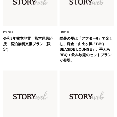
Fashion
2026.6.26
初夏はこれさえあれば！40代は【淡色ワンピ】
で即涼しげ＆上品見え〈3選〉
Fashion
Prtimes
Prtimes
2026.5.29
今、40代の「メガネ＆サングラス」のトレンド
令和8年熊本地震 熊本県民応
酷暑の夏は「アフター6」で楽し
に更新あり！“黒ぶち以外”が新定番に
援 宿泊無料支援プラン（限
む。鎌倉・由比ヶ浜「BBQ
定）
SEASIDE LOUNGE」、手ぶら
BBQ＋飲み放題のセットプラン
Fashion
2026.8.5
が登場。
オシャレ40代の【ワンピ＆オールインワン】最
旬着こなし3選。地味見え回避のコツは「バッグ
選び」！
Fashion
2026.7.31
【40代のTシャツコーデ】超ビッグサイズ×きれ
いめハーフパンツでモードに昇華
Fashion
2026.7.9