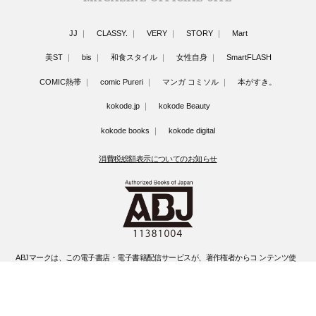
JJ
CLASSY.
VERY
STORY
Mart
美ST
bis
和食スタイル
女性自身
SmartFLASH
COMIC熱帯
comic Pureri
マンガ コミソル
本がすき。
kokode.jp
kokode Beauty
kokode books
kokode digital
消費税総額表示についてのお知らせ
ABJマークは、この電子書店・電子書籍配信サービスが、著作権者からコ ンテンツ使
用許諾を得た正規版配信サービスであることを示す登録商標(登録 番号 第6091713号)
です。
ABJマークの詳細、ABJマークを掲示しているサービスの一覧はこちらです。
https://aebs.or.jp/