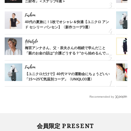
ニ財布」＜スナップ6選＞
Fashion
40代の夏旅に！1枚でオシャレ＆快適【ユニクロ アン
ド セシリー バンセン】〈新作コーデ3選〉
Lifestyle
梅宮アンナさん、父・辰夫さんの相続で学んだこと
「親のお金の話は”介護どうする？”から始めるんで
す」父・辰夫さんの相続で学んだこと
Fashion
【ユニクロだけで】40代ママの運動会にちょうどいい
「15〜25℃気温別コーデ」〈UNIQLO3選〉
Recommended by
PRESENT
会員限定