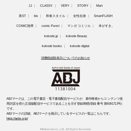
JJ
CLASSY.
VERY
STORY
Mart
美ST
bis
和食スタイル
女性自身
SmartFLASH
COMIC熱帯
comic Pureri
マンガ コミソル
本がすき。
kokode.jp
kokode Beauty
kokode books
kokode digital
消費税総額表示についてのお知らせ
ABJマークは、この電子書店・電子書籍配信サービスが、著作権者からコ ンテンツ使
用許諾を得た正規版配信サービスであることを示す登録商標(登録 番号 第6091713号)
です。
ABJマークの詳細、ABJマークを掲示しているサービスの一覧はこちらです。
https://aebs.or.jp/
©Kobunsha Co., Ltd. All Rights Reserved.