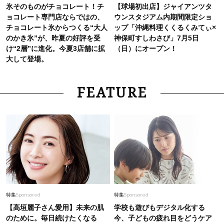
氷そのものがチョコレート！チ
【球場初出店】ジャイアンツタ
ョコレート専門店ならではの、
ウンスタジアム内期間限定ショ
チョコレート氷からつくる“大人
ップ「沖縄料理くくるくみてぃ×
のかき氷”が、昨夏の好評を受
神保町すしわさび」7月5日
け“2層”に進化。今夏3店舗に拡
（日）にオープン！
大して登場。
FEATURE
特集
Sponsored
特集
Sponsored
【高垣麗子さん愛用】未来の肌
学校も遊びもデジタル化する
のために。毎日続けたくなる
今、子どもの疲れ目をどうケア