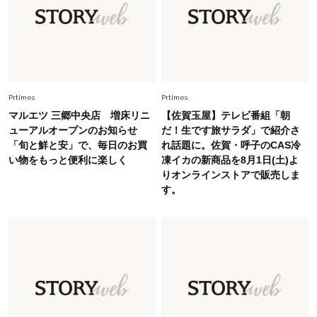
上野千鶴子先生が問い直す“理想の老後”の呪縛
【ジェンダー連載23】
Lifestyle
2026.8.6
26年夏の【開運アクション】は”ひと拭き”習
慣！「金運アップ→トイレ、じゃあ底上げ運
Prtimes
Prtimes
は？」
マルエツ 三郷中央店 増床リニ
【佐賀玉屋】テレビ番組「朝
Lifestyle
ューアルオープンのお知らせ
だ！生です旅サラダ」で紹介さ
2026.5.22
「旬と鮮と安」で、毎日のお買
れ話題に。佐賀・呼子のCAS冷
梅宮アンナさん 電撃婚から1年、家族の価値観
い物をもっと便利に楽しく
凍イカの新商品を8月1日(土)よ
を育み中「理想の暮らしよりも今の心地よさを選
りオンラインストアで販売しま
んだ」
す。
Fashion
2026.6.12
中村ゆりさん「40代になり、やっと“仕事以外の
幸福感”に目が向いた」ライフスタイルも、服も
Fashion
2026.7.16
白黒でもこんなに華やぐ！40代、夏の「甘めト
ップス×パンツ」コーデ〈3選〉