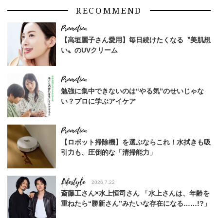
RECOMMEND
【高垣麗子さん愛用】毎日続けたくなる〝美肌想
い〟のUVクリーム
勉強に集中できないのは“やる気”のせいじゃな
い？プロに学ぶアイケア
【ロボット掃除機】を選ぶならこれ！水拭きも吸
引力も、圧倒的な「清掃能力」
Lifestyle
2026.7.22
斎藤工さん×水上恒司さん 「水上さんは、年齢を
重ねたら“勝新さん”みたいな存在になる……!?」