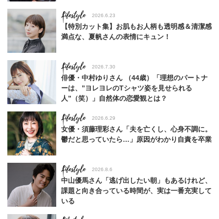
Lifestyle
2026.6.23
【特別カット集】お肌もお人柄も透明感＆清潔感
満点な、夏帆さんの表情にキュン！
Lifestyle
2026.7.30
俳優・中村ゆりさん （44歳）「理想のパートナ
ーは、”ヨレヨレのTシャツ姿を見せられる
人”（笑）」自然体の恋愛観とは？
Lifestyle
2026.6.29
女優・須藤理彩さん「夫を亡くし、心身不調に。
鬱だと思っていたら…」原因がわかり自責を卒業
Lifestyle
2026.8.6
中山優馬さん「逃げ出したい朝」もあるけれど、
課題と向き合っている時間が、実は一番充実して
いる