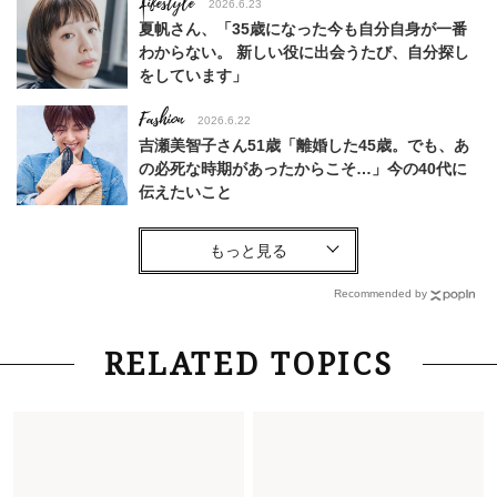
Lifestyle
2026.6.23
夏帆さん、「35歳になった今も自分自身が一番
わからない。 新しい役に出会うたび、自分探し
をしています」
Fashion
2026.6.22
吉瀬美智子さん51歳「離婚した45歳。でも、あ
の必死な時期があったからこそ…」今の40代に
伝えたいこと
Fashion
2026.8.6
【40代コンサバ派】白Tシャツは「パール×ゴー
ルドアクセ」を合わせるのが正解！〈大野真理子
Recommended by
さん×佐藤佳菜子さん〉
Lifestyle
2026.7.29
RELATED TOPICS
「お若いですね」は褒め言葉？“若い＝美しい”と
錯覚させる社会の危うさ【上野千鶴子のジェンダ
ーレス連載22】
Lifestyle
2026.7.29
「人間、役に立たなきゃ生きてちゃいかんか？」