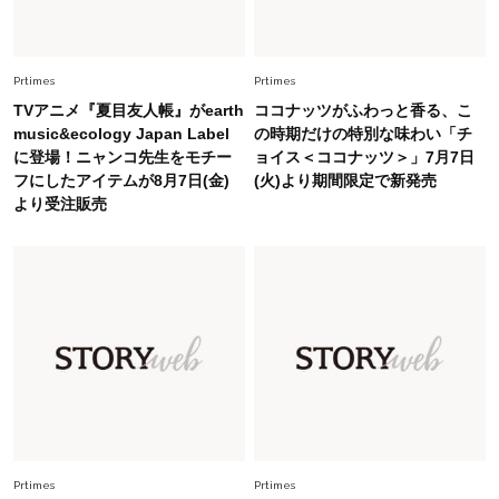
Fashion
2026.5.29
40代の夏通勤はこれ１着！「きちんと感」も
Prtimes
Prtimes
「オシャレ」も整うトレンドトップス〈4選〉
TVアニメ『夏目友人帳』がearth
ココナッツがふわっと香る、こ
music&ecology Japan Label
の時期だけの特別な味わい「チ
に登場！ニャンコ先生をモチー
ョイス＜ココナッツ＞」7月7日
Fashion
2026.8.5
フにしたアイテムが8月7日(金)
(火)より期間限定で新発売
オシャレ40代の【ワンピ＆オールインワン】最
より受注販売
旬着こなし3選。地味見え回避のコツは「バッグ
選び」！
Fashion
2026.7.31
【40代のTシャツコーデ】超ビッグサイズ×きれ
いめハーフパンツでモードに昇華
Fashion
2026.7.9
スタイリストが本気で推す！40代がほどよく華
やぐ【甘め黒アイテム】3選
Prtimes
Prtimes