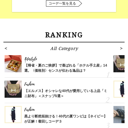
コーデ一覧を見る
RANKING
All Category
Lifestyle
【帰省・夏のご挨拶】で喜ばれる「ホテル手土産」14
選。〈価格別〉センスが伝わる逸品は？
Fashion
【エルメス】オシャレな40代が愛用している上品「ミ
ニ財布」＜スナップ6選＞
Fashion
黒より断然垢抜ける！40代の夏ワンピは【ネイビー】
が正解！着回しコーデ３