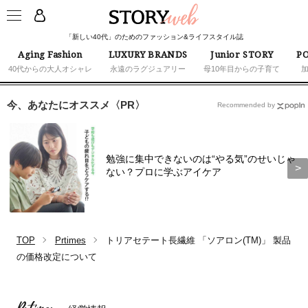
「新しい40代」のためのファッション&ライフスタイル誌
Aging Fashion
LUXURY BRANDS
Junior STORY
PO
40代からの大人オシャレ
永遠のラグジュアリー
母10年目からの子育て
今、あなたにオススメ〈PR〉
Recommended by
勉強に集中できないのは“やる気”のせいじゃ
ない？プロに学ぶアイケア
TOP
Prtimes
トリアセテート長繊維 「ソアロン(TM)」 製品
の価格改定について