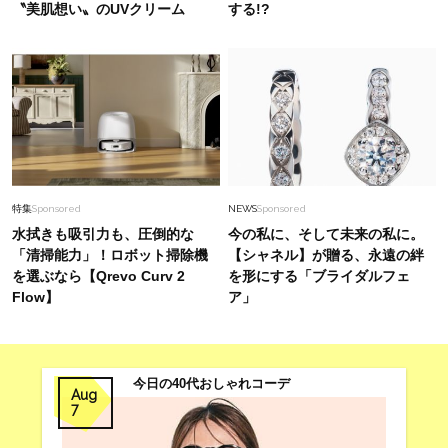
〝美肌想い〟のUVクリーム
する!?
特集
Sponsored
NEWS
Sponsored
水拭きも吸引力も、圧倒的な
今の私に、そして未来の私に。
「清掃能力」！ロボット掃除機
【シャネル】が贈る、永遠の絆
を選ぶなら【Qrevo Curv 2
を形にする「ブライダルフェ
Flow】
ア」
今日の40代おしゃれコーデ
Aug
7