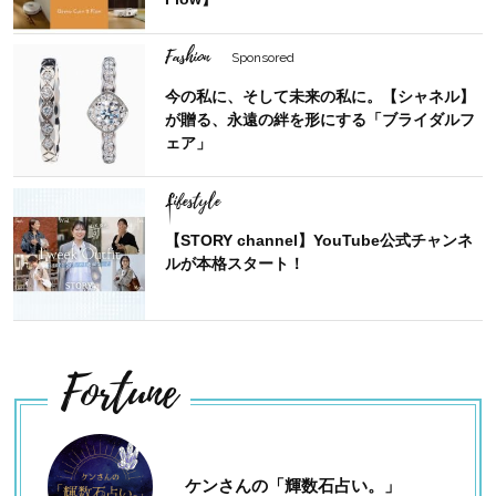
Fashion
Sponsored
今の私に、そして未来の私に。【シャネル】
が贈る、永遠の絆を形にする「ブライダルフ
ェア」
Lifestyle
【STORY channel】YouTube公式チャンネ
ルが本格スタート！
Fortune
ケンさんの「輝数石占い。」