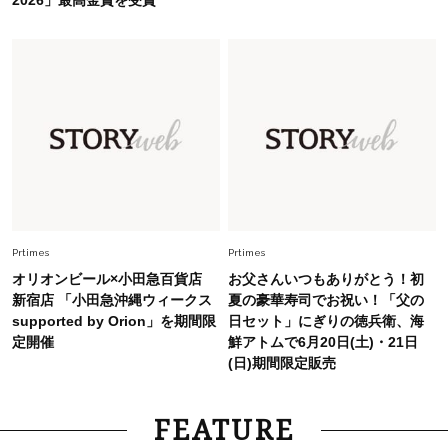
2026」最高金賞を受賞
Fashion
2026.7.31
【40代のTシャツコーデ】超ビッグサイズ×きれ
いめハーフパンツでモードに昇華
Fashion
2026.6.25
毎日忙しい40代が頼れる！無難に見えない【ひ
とくせ黒ワンピ】〈5選〉
Fashion
2026.7.9
Prtimes
Prtimes
スタイリストが本気で推す！40代がほどよく華
オリオンビール×小田急百貨店
お父さんいつもありがとう！初
やぐ【甘め黒アイテム】3選
新宿店 「小田急沖縄ウィークス
夏の豪華寿司でお祝い！「父の
supported by Orion」を期間限
日セット」にぎりの徳兵衛、海
定開催
鮮アトムで6月20日(土)・21日
(日)期間限定販売
FEATURE