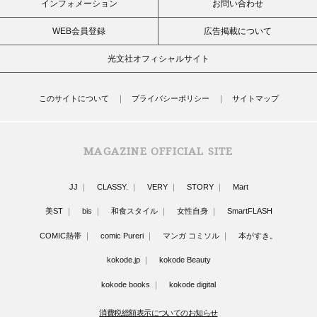
インフォメーション
お問い合わせ
WEB会員登録
広告掲載について
光文社オフィシャルサイト
このサイトについて
プライバシーポリシー
サイトマップ
MAGAZINE OFFICIAL SITE
JJ
CLASSY.
VERY
STORY
Mart
美ST
bis
和食スタイル
女性自身
SmartFLASH
COMIC熱帯
comic Pureri
マンガ コミソル
本がすき。
kokode.jp
kokode Beauty
kokode books
kokode digital
消費税総額表示についてのお知らせ