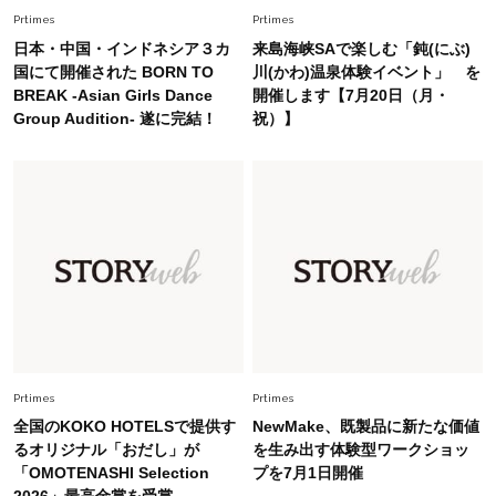
慣！「金運アップ→トイレ、じゃあ底上げ運
Prtimes
Prtimes
は？」
日本・中国・インドネシア３カ
来島海峡SAで楽しむ「鈍(にぶ)
Fashion
国にて開催された BORN TO
川(かわ)温泉体験イベント」 を
2026.6.12
BREAK -Asian Girls Dance
開催します【7月20日（月・
中村ゆりさん「40代になり、やっと“仕事以外の
Group Audition- 遂に完結！
祝）】
幸福感”に目が向いた」ライフスタイルも、服も
Fashion
2026.7.16
白黒でもこんなに華やぐ！40代、夏の「甘めト
ップス×パンツ」コーデ〈3選〉
Fashion
2026.5.29
40代の夏通勤はこれ１着！「きちんと感」も
「オシャレ」も整うトレンドトップス〈4選〉
Prtimes
Prtimes
Fashion
2026.8.5
全国のKOKO HOTELSで提供す
NewMake、既製品に新たな価値
オシャレ40代の【ワンピ＆オールインワン】最
るオリジナル「おだし」が
を生み出す体験型ワークショッ
旬着こなし3選。地味見え回避のコツは「バッグ
「OMOTENASHI Selection
プを7月1日開催
選び」！