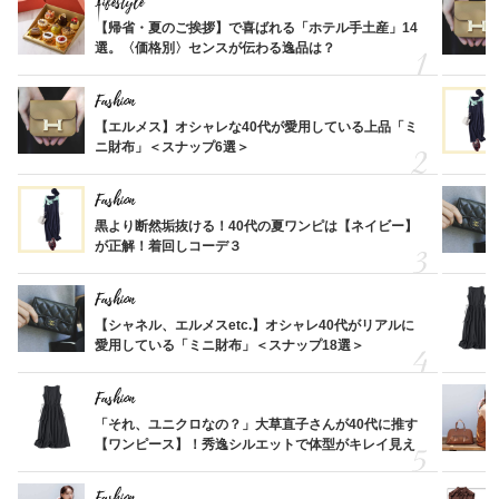
Lifestyle
【帰省・夏のご挨拶】で喜ばれる「ホテル手土産」14
選。〈価格別〉センスが伝わる逸品は？
Fashion
【エルメス】オシャレな40代が愛用している上品「ミ
ニ財布」＜スナップ6選＞
Fashion
黒より断然垢抜ける！40代の夏ワンピは【ネイビー】
が正解！着回しコーデ３
Fashion
【シャネル、エルメスetc.】オシャレ40代がリアルに
愛用している「ミニ財布」＜スナップ18選＞
Fashion
「それ、ユニクロなの？」大草直子さんが40代に推す
【ワンピース】！秀逸シルエットで体型がキレイ見え
Fashion