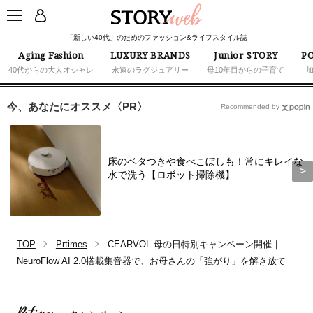
「新しい40代」のためのファッション&ライフスタイル誌
Aging Fashion
LUXURY BRANDS
Junior STORY
PO
40代からの大人オシャレ
永遠のラグジュアリー
母10年目からの子育て
今、あなたにオススメ〈PR〉
Recommended by
床のベタつきや食べこぼしも！常にキレイな
水で洗う【ロボット掃除機】
TOP
Prtimes
CEARVOL 母の日特別キャンペーン開催｜
NeuroFlow AI 2.0搭載集音器で、お母さんの「強がり」を解き放て