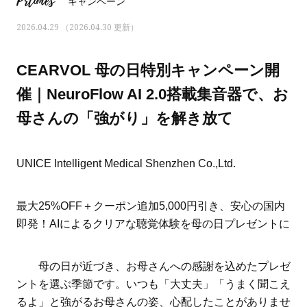
Prtimes
キャンペーン
2026.04.29 （2026.04.30 更新）
CEARVOL 母の日特別キャンペーン開
催｜NeuroFlow AI 2.0搭載集音器で、お
母さんの「強がり」を解き放て
UNICE Intelligent Medical Shenzhen Co.,Ltd.
最大25%OFF＋クーポン追加5,000円引き、安心の国内
即発！AIによるクリアな聴覚体験を母の日プレゼントに
おすす
ママとパパに贈る「ジェンダーレ
人気の40代髪型・ヘア
ス学」
タログ
母の日が近づき、お母さんへの感謝を込めたプレゼ
ントを選ぶ季節です。いつも「大丈夫」「うまく聞こえ
るよ」と強がるお母さんの姿、心配したことがありませ