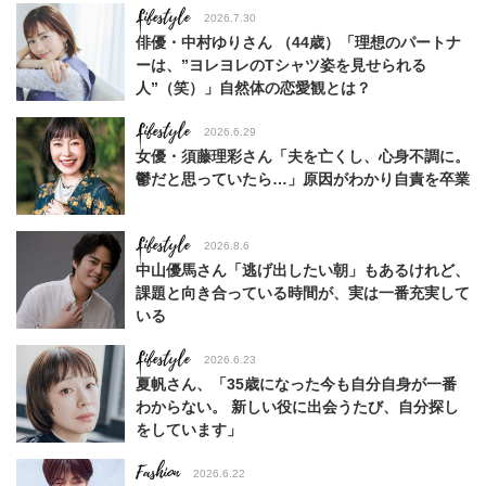
Lifestyle
2026.7.30
俳優・中村ゆりさん （44歳）「理想のパートナ
ーは、”ヨレヨレのTシャツ姿を見せられる
人”（笑）」自然体の恋愛観とは？
Lifestyle
2026.6.29
女優・須藤理彩さん「夫を亡くし、心身不調に。
鬱だと思っていたら…」原因がわかり自責を卒業
Lifestyle
2026.8.6
中山優馬さん「逃げ出したい朝」もあるけれど、
課題と向き合っている時間が、実は一番充実して
いる
Lifestyle
2026.6.23
夏帆さん、「35歳になった今も自分自身が一番
わからない。 新しい役に出会うたび、自分探し
をしています」
Fashion
2026.6.22