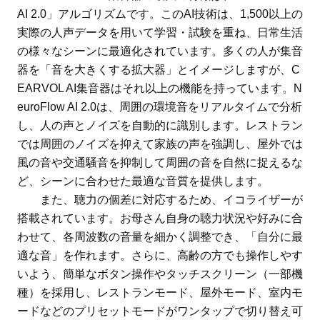
AI 2.0」アルゴリズムです。このAI技術は、1,500以上の
実際の人声データを用いて学習・試験を重ね、日常生活
の様々なシーンに最適化されています。多くの人が集音
器を「音を大きくする拡大器」とイメージしますが、C
EARVOL AI集音器はそれ以上の機能を持っています。N
euroFlow AI 2.0は、周囲の環境音をリアルタイムで分析
し、人の声とノイズを自動的に識別します。レストラン
では周囲のノイズを抑えて家族の声を強調し、屋外では
風の音や交通騒音を抑制して周囲の音を自然に捉えるな
ど、シーンに合わせた最適な音質を提供します。
また、聴力の個差に対応するため、イコライザーが
搭載されています。お母さん自身の聴力状況や好みに合
わせて、各周波数の音量を細かく調整でき、「自分に最
適な音」を作れます。さらに、高齢の方でも操作しやす
いよう、簡単なボタン操作やタッチスクリーン（一部機
種）を採用し、レストランモード、屋外モード、室内モ
ードなどのプリセットモードがワンタップで切り替え可