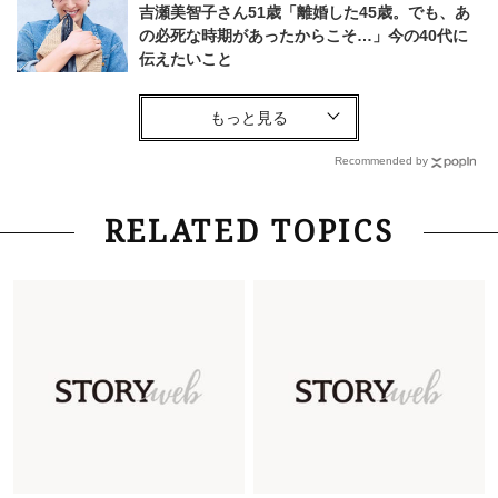
吉瀬美智子さん51歳「離婚した45歳。でも、あ
の必死な時期があったからこそ…」今の40代に
伝えたいこと
Fashion
2026.8.6
【40代コンサバ派】白Tシャツは「パール×ゴー
ルドアクセ」を合わせるのが正解！〈大野真理子
Recommended by
さん×佐藤佳菜子さん〉
Lifestyle
2026.7.29
RELATED TOPICS
「お若いですね」は褒め言葉？“若い＝美しい”と
錯覚させる社会の危うさ【上野千鶴子のジェンダ
ーレス連載22】
Lifestyle
2026.7.29
「人間、役に立たなきゃ生きてちゃいかんか？」
上野千鶴子先生が問い直す“理想の老後”の呪縛
【ジェンダー連載23】
Lifestyle
2026.8.6
26年夏の【開運アクション】は”ひと拭き”習