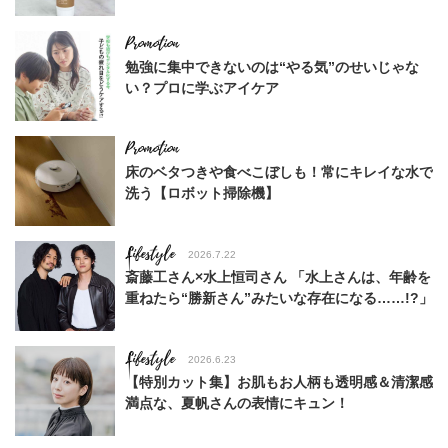
勉強に集中できないのは“やる気”のせいじゃな
い？プロに学ぶアイケア
床のベタつきや食べこぼしも！常にキレイな水で
洗う【ロボット掃除機】
Lifestyle
2026.7.22
斎藤工さん×水上恒司さん 「水上さんは、年齢を
重ねたら“勝新さん”みたいな存在になる……!?」
Lifestyle
2026.6.23
【特別カット集】お肌もお人柄も透明感＆清潔感
満点な、夏帆さんの表情にキュン！