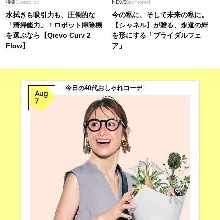
特集
Sponsored
NEWS
Sponsored
水拭きも吸引力も、圧倒的な
今の私に、そして未来の私に。
「清掃能力」！ロボット掃除機
【シャネル】が贈る、永遠の絆
を選ぶなら【Qrevo Curv 2
を形にする「ブライダルフェ
Flow】
ア」
今日の40代おしゃれコーデ
Aug
7