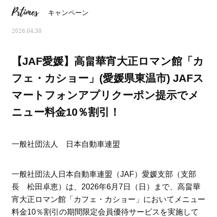
Prtimes
キャンペーン
2026.04.30
【JAF愛媛】高畠華宵大正ロマン館「カ
フェ・カショー」(愛媛県東温市) JAFス
マートフォンアプリクーポン提示でメ
ニュー料金10％割引！
一般社団法人 日本自動車連盟
おすす
ママとパパに贈る「ジェンダーレ
人気の40代髪型・ヘア
一般社団法人日本自動車連盟（JAF）愛媛支部（支部
ス学」
タログ
長 松田卓恵）は、2026年6月7日（日）まで、高畠華
宵大正ロマン館「カフェ・カショー」においてメニュー
料金10％割引の期間限定会員優待サービスを実施して