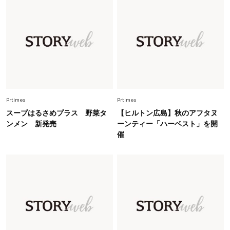
Lifestyle
2026.7.29
「人間、役に立たなきゃ生きてちゃいかんか？」
上野千鶴子先生が問い直す“理想の老後”の呪縛
【ジェンダー連載23】
Lifestyle
2026.8.6
26年夏の【開運アクション】は”ひと拭き”習
慣！「金運アップ→トイレ、じゃあ底上げ運
Prtimes
Prtimes
は？」
スープはるさめプラス 野菜タ
【ヒルトン広島】秋のアフタヌ
Fashion
ンメン 新発売
ーンティー「ハーベスト」を開
2026.6.12
催
中村ゆりさん「40代になり、やっと“仕事以外の
幸福感”に目が向いた」ライフスタイルも、服も
Fashion
2026.7.16
白黒でもこんなに華やぐ！40代、夏の「甘めト
ップス×パンツ」コーデ〈3選〉