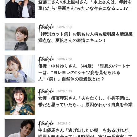
斎藤工さん×水上恒司さん 「水上さんは、年齢を
重ねたら“勝新さん”みたいな存在になる……!?」
Lifestyle
2026.6.23
【特別カット集】お肌もお人柄も透明感＆清潔感
満点な、夏帆さんの表情にキュン！
Lifestyle
2026.7.30
俳優・中村ゆりさん （44歳）「理想のパートナ
ーは、”ヨレヨレのTシャツ姿を見せられる
人”（笑）」自然体の恋愛観とは？
Lifestyle
2026.6.29
女優・須藤理彩さん「夫を亡くし、心身不調に。
鬱だと思っていたら…」原因がわかり自責を卒業
Lifestyle
2026.8.6
中山優馬さん「逃げ出したい朝」もあるけれど、
課題と向き合っている時間が、実は一番充実して