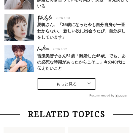
いる
Lifestyle
2026.6.23
夏帆さん、「35歳になった今も自分自身が一番
わからない。 新しい役に出会うたび、自分探し
をしています」
Fashion
2026.6.22
吉瀬美智子さん51歳「離婚した45歳。でも、あ
の必死な時期があったからこそ…」今の40代に
伝えたいこと
Fashion
2026.8.6
【40代コンサバ派】白Tシャツは「パール×ゴー
ルドアクセ」を合わせるのが正解！〈大野真理子
Recommended by
さん×佐藤佳菜子さん〉
Lifestyle
2026.7.29
RELATED TOPICS
「お若いですね」は褒め言葉？“若い＝美しい”と
錯覚させる社会の危うさ【上野千鶴子のジェンダ
ーレス連載22】