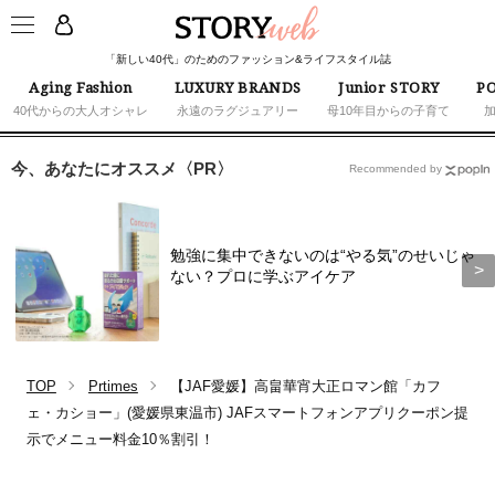
「新しい40代」のためのファッション&ライフスタイル誌
Aging Fashion
LUXURY BRANDS
Junior STORY
PO
40代からの大人オシャレ
永遠のラグジュアリー
母10年目からの子育て
今、あなたにオススメ〈PR〉
Recommended by
勉強に集中できないのは“やる気”のせいじゃ
ない？プロに学ぶアイケア
TOP
Prtimes
【JAF愛媛】高畠華宵大正ロマン館「カフ
ェ・カショー」(愛媛県東温市) JAFスマートフォンアプリクーポン提
示でメニュー料金10％割引！