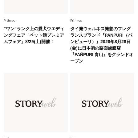
Fashion
2026.5.29
40代の夏通勤はこれ１着！「きちんと感」も
「オシャレ」も整うトレンドトップス〈4選〉
Prtimes
Prtimes
"ワン"ランク上の愛犬ウエディ
タイ発ウェルネス発想のフレグ
Fashion
2026.6.26
ングフェア「ペット婚プレミア
ランスブランド『PAÑPURI（パ
初夏はこれさえあれば！40代は【淡色ワンピ】
ムフェア」8/29(土)開催！
ンピューリ）』2026年8月28日
で即涼しげ＆上品見え〈3選〉
(金)に日本初の路面旗艦店
『PAÑPURI 青山』をグランドオ
ープン
Fashion
2026.8.5
オシャレ40代の【ワンピ＆オールインワン】最
旬着こなし3選。地味見え回避のコツは「バッグ
選び」！
Fashion
2026.7.31
【40代のTシャツコーデ】超ビッグサイズ×きれ
いめハーフパンツでモードに昇華
Fashion
2026.6.25
毎日忙しい40代が頼れる！無難に見えない【ひ