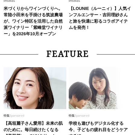
Prtimes
Prtimes
とくせ黒ワンピ】〈5選〉
米づくりからワインづくりへ。
【LOUNIE（ルーニィ）】人気イ
常陸小田米を手掛ける筑波農場
ンフルエンサー・吉田理紗さん
が、ワイン特区を活用した自然
と旅を快適に彩るコラボアイテ
派ワイナリー「紫峰堂ワイナリ
ムを発売！
ー」を2026年10月オープン
FEATURE
特集
Sponsored
特集
Sponsored
【高垣麗子さん愛用】未来の肌
学校も遊びもデジタル化する
のために。毎日続けたくなる
今、子どもの疲れ目をどうケア