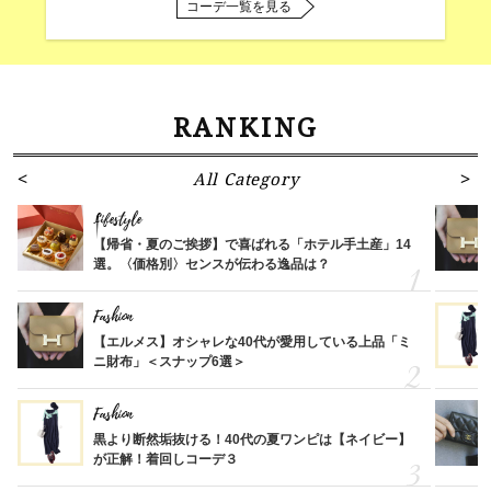
コーデ一覧を見る
RANKING
All Category
Lifestyle
【帰省・夏のご挨拶】で喜ばれる「ホテル手土産」14
選。〈価格別〉センスが伝わる逸品は？
Fashion
【エルメス】オシャレな40代が愛用している上品「ミ
ニ財布」＜スナップ6選＞
Fashion
黒より断然垢抜ける！40代の夏ワンピは【ネイビー】
が正解！着回しコーデ３