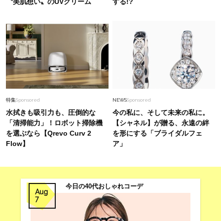
〝美肌想い〟のUVクリーム
する!?
特集
Sponsored
NEWS
Sponsored
水拭きも吸引力も、圧倒的な
今の私に、そして未来の私に。
「清掃能力」！ロボット掃除機
【シャネル】が贈る、永遠の絆
を選ぶなら【Qrevo Curv 2
を形にする「ブライダルフェ
Flow】
ア」
今日の40代おしゃれコーデ
Aug
7