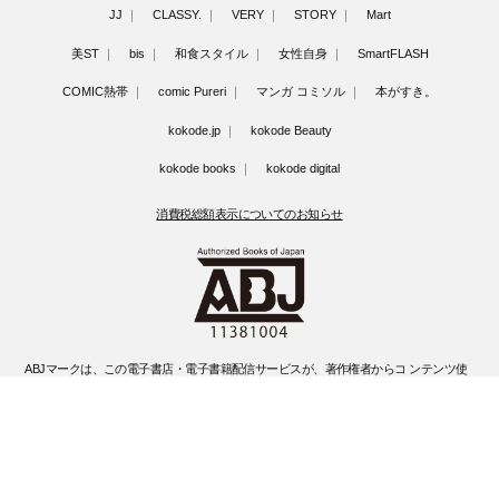
JJ
CLASSY.
VERY
STORY
Mart
美ST
bis
和食スタイル
女性自身
SmartFLASH
COMIC熱帯
comic Pureri
マンガ コミソル
本がすき。
kokode.jp
kokode Beauty
kokode books
kokode digital
消費税総額表示についてのお知らせ
ABJマークは、この電子書店・電子書籍配信サービスが、著作権者からコ ンテンツ使
用許諾を得た正規版配信サービスであることを示す登録商標(登録 番号 第6091713号)
です。
ABJマークの詳細、ABJマークを掲示しているサービスの一覧はこちらです。
https://aebs.or.jp/
©Kobunsha Co., Ltd. All Rights Reserved.