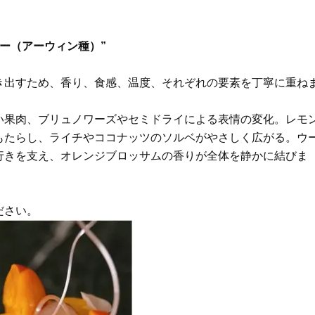
ステージ】新クレンザーでうるお
歳と60歳、大人同士の電撃
い艶めくなめらかな素肌へ
アル」周囲が驚くほど本音
かることも
Beauty
Lifestyle
宮崎マンゴー（アーウィン種）”
40代は洗顔選びから！石井美穂さ
女優・須藤理彩さん「夫を
んの「夏枯れ肌対策」全部見せ
し、心身不調に。鬱だと思
【ハリケア・美白etc.】
たら…」原因がわかり自責
き出すため、香り、食感、温度、それぞれの要素を丁寧に重ね
い果肉、ブリュノワーズやセミドライによる表情の変化。レモ
もたらし、ライチやココナッツのソルベがやさしく広がる。ウ
行きを支え、オレンジブロッサムの香りが全体を静かに結びま
ださい。