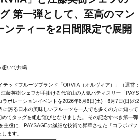
ッグ 第一弾として、至高のマン
ーンティーを2日間限定で展開
う想いで共鳴
レイテッドフルーツブランド「ORVIIA（オルヴィア）」（運営：
は、江藤英樹シェフが手掛ける代官山の人気パティスリー「PAYS
ボレーションイベントを2026年6月6日(土)・6月7日(日)の2
世界に誇る日本の美味しいフルーツを一人でも多くの方に知って
初めてタッグを組む運びとなりました。 その記念すべき第一弾
ーを主役に、PAYSAGEの繊細な技術で昇華させた「コラボパフ
たします。