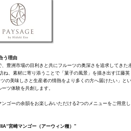
Beauty
Lifestyle
Beauty
Lifestyle
26年夏、石井美穂さん厳選の【美
【帰省・夏のご挨拶】で喜
白アイテム】10選！40代以上は朝
「ホテル手土産」14選。〈
晩の「即効集中ケア」に頼る！
別〉センスが伝わる逸品は
Beauty
Lifestyle
「それどこの？」と褒められる！
【1泊2日弾丸旅行】無駄な
可愛すぎる【YSL】の新作「万能ク
ロ！「大人の韓国旅」の大
合う理由
リーム」が夏のお守りに
ケジュールは？
で、豊洲市場の目利きと共にフルーツの奥深さを追求してきた
Beauty
Lifestyle
者を訪ね、素材に寄り添うことで「菓子の風景」を描き出す江藤英
40代、翌朝の肌が見違える！夏の
梅宮アンナさん、父・辰夫
ルーツの美味しさと生産者の情熱をより多くの方へ届けたい」と
「ざらつき・ごわつき」をケアす
相続で学んだこと「親のお
る名品2選〈パック・ミスト〉
は”介護どうする？”から始
ルーツ体験を共創します。
です」父・辰夫さんの相続
Beauty
Lifestyle
だこと
40代の透明感を底上げ【毛穴ケ
〈元社長秘書〉内緒で教え
マンゴーの余韻をお楽しみいただける2つのメニューをご用意し
ア】名品3選！石井美穂さん「60本
盆の帰省手土産5選】東京で
以上愛用中」のものも
「また買ってきて」と喜ば
品
Beauty
Lifestyle
on ORVIIA“宮崎マンゴー（アーウィン種）”
「夕方から目力が落ちる…」40代
【特別カット集】中村ゆり