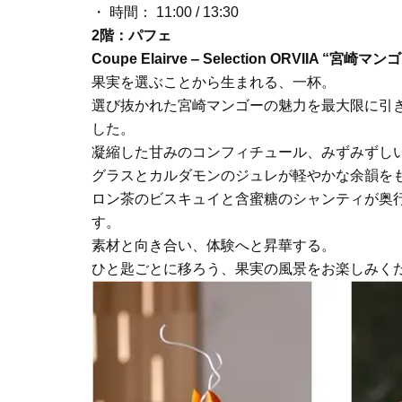
・ 時間： 11:00 / 13:30
2階：パフェ
Coupe Elairve ‒ Selection ORVIIA “
果実を選ぶことから生まれる、一杯。
選び抜かれた宮崎マンゴーの魅力を最大限に引
した。
凝縮した甘みのコンフィチュール、みずみずし
グラスとカルダモンのジュレが軽やかな余韻を
ロン茶のビスキュイと含蜜糖のシャンティが奥
す。
素材と向き合い、体験へと昇華する。
ひと匙ごとに移ろう、果実の風景をお楽しみく