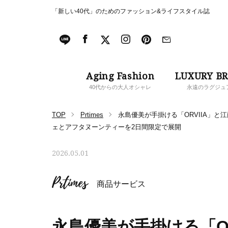
「新しい40代」のためのファッション&ライフスタイル誌
Aging Fashion
LUXURY B
40代からの大人オシャレ
永遠のラグジュ
TOP
Prtimes
永島優美が手掛ける「ORVIIA」と
ェとアフタヌーンティーを2日間限定で展開
2026.05.01
Prtimes
商品サービス
永島優美が手掛ける「O