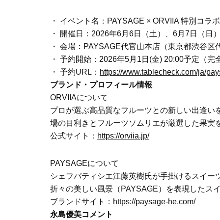
・ イベント名：PAYSAGE × ORVIIA 特別
・ 開催日：2026年6月6日（土）、6月7日（日
・ 会場：PAYSAGE代官山本店（東京都渋谷区代官山町20
・ 予約開始：2026年5月1日(金) 20:00予定（
・ 予約URL：
https://www.tablecheck.com/ja/pa
ブランド・プロフィール情報
ORVIIAについて
プロが選ぶ高品質なフルーツとの新しい出逢いを
場の目利きとフルーツソムリエが厳選した果実
公式サイト：
https://orviia.jp/
PAYSAGEについて
シェフパティシエ江藤英樹氏が手掛けるスイーツ
折々の美しい風景（PAYSAGE）を表現したス
ブランドサイト：
https://paysage-he.com/
永島優美コメント