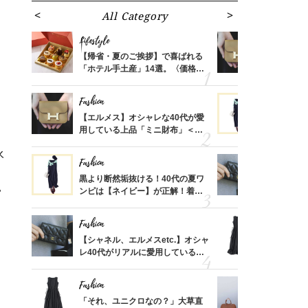
All Category
Fa
Lifestyle
Fashion
ばれる
【帰省・夏のご挨拶】で喜ばれる
【エルメス
価格
「ホテル手土産」14選。〈価格
用している
？
別〉センスが伝わる逸品は？
ナップ6選
Fashion
Fashion
時間ゼ
【エルメス】オシャレな40代が愛
黒より断然
正解ス
用している上品「ミニ財布」＜ス
ンピは【ネ
ナップ6選＞
しコーデ３
永
Fashion
Fashion
さんの
黒より断然垢抜ける！40代の夏ワ
【シャネル、
い
金の話
ンピは【ネイビー】が正解！着回
レ40代が
めるん
しコーデ３
「ミニ財布
で学ん
Fashion
Fashion
る【お
【シャネル、エルメスetc.】オシャ
「それ、ユ
買える
レ40代がリアルに愛用している
子さんが4
れる名
「ミニ財布」＜スナップ18選＞
ス】！秀逸
レイ見え
Fashion
Fashion
さん
「それ、ユニクロなの？」大草直
【エルメス