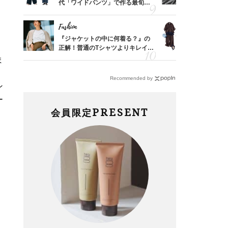
婚のリ
代「ワイドパンツ」で作る最旬
えの正解！
でぶつ
【旅コーデ】の正解4選
【ドロスト
Fashion
Fashion
亡く
『ジャケットの中に何着る？』の
「とにかく
ってい
正解！普通のTシャツよりキレイ見
代、夏の【
を卒業
えする【上品トップス】4選
れ！〈ワン
ま
デ9選〉
Recommended by
ン
ー
PRESENT
会員限定