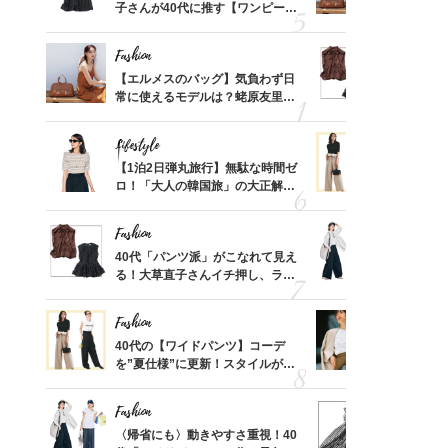
、自然
子さんが40代に推す【ワンピー
常に使える
ス】！秀逸シルエットで体型がキ
んと探す「
レイ見え
Fashion
Fashion
てから
【エルメスのバッグ】気負わず日
40代「パ
く」俳
常に使えるモデルは？蛯原友里さ
る！大草直
思い
んと探す「最旬名品」4選
可愛い【ト
Lifestyle
Fashion
摘出手
【1泊2日弾丸旅行】無駄な時間ゼ
40代の【
取って
ロ！「大人の韓国旅」の大正解ス
を”夏仕様
そんな
ケジュールは？
レイ見えす
い
Fashion
Fashion
カ月め
40代「パンツ派」がこなれて見え
〈帰省にも
結婚生
る！大草直子さんイチ押し、ラク
代「ワイド
可愛い【トップス】4選
【旅コーデ
Fashion
Fashion
拭き掃
40代の【ワイドパンツ】コーデ
『ジャケッ
由は？
を”夏仕様”に更新！スタイルがキ
正解！普通
〉
レイ見えする〈コーデ3選〉
えする【上
Fashion
Fashion
「53
〈帰省にも〉動きやすさ重視！40
40代は「