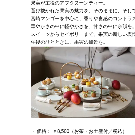
果実が主役のアフタヌーンティー。
選び抜かれた果実の魅力を、そのままに、そし
宮崎マンゴーを中心に、香りや食感のコントラ
華やかさの中に軽やかさを、甘さの中に余韻を
スイーツからセイボリーまで、果実の新しい表
午後のひとときに、果実の風景を。
・ 価格： ￥8,500（お茶・お土産付／税込）