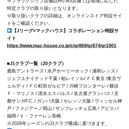
※フラッグシップ店舗以外の63店舗では地域に応じた
特定クラブの取り扱いとなります。
※取り扱いクラブの詳細は、オンラインストア特設サイ
トをご確認ください。
【Jリーグ×マックハウス】コラボレーション特設サ
イト
https://www.mac-house.co.jp/c/gr869/gr874/gr1001
■J1クラブ一覧（20クラブ）
鹿島アントラーズ / 水戸ホーリーホック / 浦和レッズ /
ジェフユナイテッド千葉 / 柏レイソル/ ＦＣ東京 /東京ヴ
ェルディ / ＦＣ町田ゼルビア / 川崎フロンターレ / 横浜
Ｆ・マリノス / 清水エスパルス / 名古屋グランパス / 京
都サンガF.C. / ガンバ大阪 / セレッソ大阪 / ヴィッセル神
戸 / ファジアーノ岡山 / サンフレッチェ広島 / アビスパ
福岡 / Ｖ・ファーレン長崎
※2026年シーズンのJ1クラブ構成に基づきます。