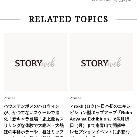
さん×佐藤佳菜子さん〉
Lifestyle
2026.7.29
RELATED TOPICS
「お若いですね」は褒め言葉？“若い＝美しい”と
錯覚させる社会の危うさ【上野千鶴子のジェンダ
ーレス連載22】
Lifestyle
2026.7.29
「人間、役に立たなきゃ生きてちゃいかんか？」
上野千鶴子先生が問い直す“理想の老後”の呪縛
【ジェンダー連載23】
Lifestyle
2026.8.6
26年夏の【開運アクション】は”ひと拭き”習
慣！「金運アップ→トイレ、じゃあ底上げ運
Prtimes
Prtimes
は？」
ハウステンボスのハロウィン
＜rokh (ロク)＞日本初のエキシ
Fashion
が、かつてないスケールで進
ビション型ポップアップ「Rokh
2026.6.12
化！新キャラ登場！史上最もス
Aoyama Exhibition」が6月15
中村ゆりさん「40代になり、やっと“仕事以外の
リリングな体験で大絶叫・大熱
日（月）まで南青山で開催中
幸福感”に目が向いた」ライフスタイルも、服も
狂の本格ホラーや、昼はミッフ
レセプションイベントに多彩な