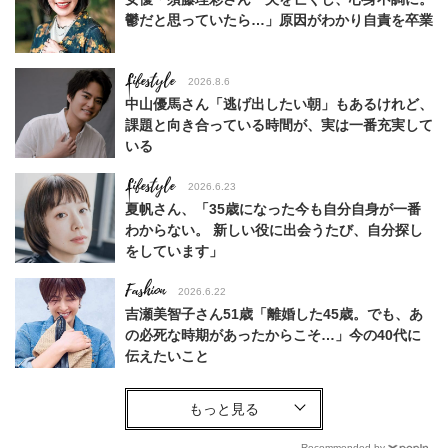
鬱だと思っていたら…」原因がわかり自責を卒業
Lifestyle
2026.8.6
中山優馬さん「逃げ出したい朝」もあるけれど、
課題と向き合っている時間が、実は一番充実して
いる
Lifestyle
2026.6.23
夏帆さん、「35歳になった今も自分自身が一番
わからない。 新しい役に出会うたび、自分探し
をしています」
Fashion
2026.6.22
吉瀬美智子さん51歳「離婚した45歳。でも、あ
の必死な時期があったからこそ…」今の40代に
伝えたいこと
Fashion
2026.8.6
【40代コンサバ派】白Tシャツは「パール×ゴー
ルドアクセ」を合わせるのが正解！〈大野真理子
Recommended by