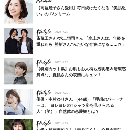
【高垣麗子さん愛用】毎日続けたくなる〝美肌想
い〟のUVクリーム
Lifestyle
2026.7.22
斎藤工さん×水上恒司さん 「水上さんは、年齢を
重ねたら“勝新さん”みたいな存在になる……!?」
Lifestyle
2026.6.23
【特別カット集】お肌もお人柄も透明感＆清潔感
満点な、夏帆さんの表情にキュン！
Lifestyle
2026.7.30
俳優・中村ゆりさん （44歳）「理想のパートナ
ーは、”ヨレヨレのTシャツ姿を見せられる
人”（笑）」自然体の恋愛観とは？
Lifestyle
2026.6.29
女優・須藤理彩さん「夫を亡くし、心身不調に。