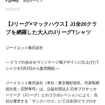
Prtimes
商品サービス
2026.05.01
【Jリーグ×マックハウス】J1全20クラ
ブを網羅した大人のJリーグTシャツ
ジーイエット株式会社
― クラブの歩みをヴィンテージ風デザインに仕上げたT
シャツを5月2日から販売開始 ―
おすす
ママとパパに贈る「ジェンダーレ
人気の40代髪型・ヘア
ジーイエット株式会社（本社：東京都杉並区、代表取締
ス学」
タログ
役社長：石野孝司）は、公益社団法人 日本プロサッカ
ーリーグ（Jリーグ）とのコラボレーションにより、当
社が運営する「マックハウス」にてJ1全20クラブのオ