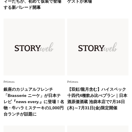
ィーたちが、初めて仮装で登場
ゲストが来場
Fashion
する新パレード開幕
2026.7.16
白黒でもこんなに華やぐ！40代、夏の「甘めト
ップス×パンツ」コーデ〈3選〉
Fashion
2026.5.29
40代の夏通勤はこれ１着！「きちんと感」も
「オシャレ」も整うトレンドトップス〈4選〉
Fashion
2026.6.26
初夏はこれさえあれば！40代は【淡色ワンピ】
で即涼しげ＆上品見え〈3選〉
Prtimes
Prtimes
銀座のカジュアルフレンチ
【双虹/龍月含む】ハイスペック
「Brasserie ニーケ」が日本テ
十四代4種飲み比べプラン｜日本
Fashion
2026.8.5
レビ『news every.』に登場！名
酒原価酒蔵 池袋本店で7月16日
オシャレ40代の【ワンピ＆オールインワン】最
物・牛ハラミステーキの1,000円
(木)～7月31日(金)限定開催
旬着こなし3選。地味見え回避のコツは「バッグ
台ランチが話題に
選び」！
Fashion
2026.7.31