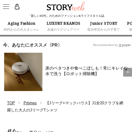
「新しい40代」のためのファッション&ライフスタイル誌
Aging Fashion
LUXURY BRANDS
Junior STORY
PO
40代からの大人オシャレ
永遠のラグジュアリー
母10年目からの子育て
今、あなたにオススメ〈PR〉
Recommended by
床のベタつきや食べこぼしも！常にキレイな
水で洗う【ロボット掃除機】
TOP
Prtimes
【Jリーグ×マックハウス】J1全20クラブを網
羅した大人のJリーグTシャツ