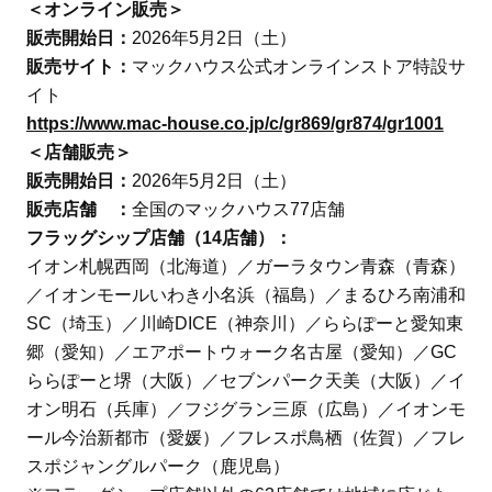
＜オンライン販売＞
販売開始日：
2026年5月2日（土）
販売サイト：
マックハウス公式オンラインストア特設サ
イト
https://www.mac-house.co.jp/c/gr869/gr874/gr1001
＜店舗販売＞
販売開始日：
2026年5月2日（土）
販売店舗 ：
全国のマックハウス77店舗
フラッグシップ店舗（14店舗）：
イオン札幌西岡（北海道）／ガーラタウン青森（青森）
／イオンモールいわき小名浜（福島）／まるひろ南浦和
SC（埼玉）／川崎DICE（神奈川）／ららぽーと愛知東
郷（愛知）／エアポートウォーク名古屋（愛知）／GC
ららぽーと堺（大阪）／セブンパーク天美（大阪）／イ
オン明石（兵庫）／フジグラン三原（広島）／イオンモ
ール今治新都市（愛媛）／フレスポ鳥栖（佐賀）／フレ
スポジャングルパーク（鹿児島）