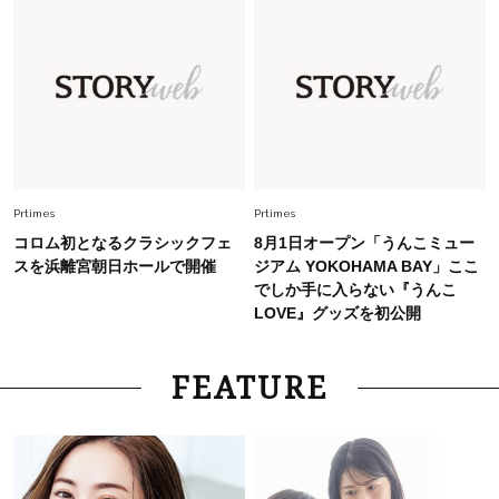
【40代のTシャツコーデ】超ビッグサイズ×きれ
いめハーフパンツでモードに昇華
Fashion
2026.7.9
スタイリストが本気で推す！40代がほどよく華
やぐ【甘め黒アイテム】3選
Prtimes
Prtimes
コロム初となるクラシックフェ
8月1日オープン「うんこミュー
スを浜離宮朝日ホールで開催
ジアム YOKOHAMA BAY」ここ
でしか手に入らない『うんこ
LOVE』グッズを初公開
FEATURE