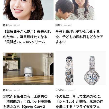
特集
Sponsored
特集
Sponsored
【高垣麗子さん愛用】未来の肌
学校も遊びもデジタル化する
のために。毎日続けたくなる
今、子どもの疲れ目をどうケア
〝美肌想い〟のUVクリーム
する!?
特集
Sponsored
NEWS
Sponsored
水拭きも吸引力も、圧倒的な
今の私に、そして未来の私に。
「清掃能力」！ロボット掃除機
【シャネル】が贈る、永遠の絆
を選ぶなら【Qrevo Curv 2
を形にする「ブライダルフェ