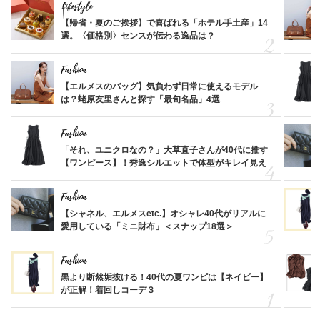
Lifestyle
【帰省・夏のご挨拶】で喜ばれる「ホテル手土産」14
選。〈価格別〉センスが伝わる逸品は？
Fashion
【エルメスのバッグ】気負わず日常に使えるモデル
は？蛯原友里さんと探す「最旬名品」4選
Fashion
「それ、ユニクロなの？」大草直子さんが40代に推す
【ワンピース】！秀逸シルエットで体型がキレイ見え
Fashion
【シャネル、エルメスetc.】オシャレ40代がリアルに
愛用している「ミニ財布」＜スナップ18選＞
Fashion
黒より断然垢抜ける！40代の夏ワンピは【ネイビー】
が正解！着回しコーデ３