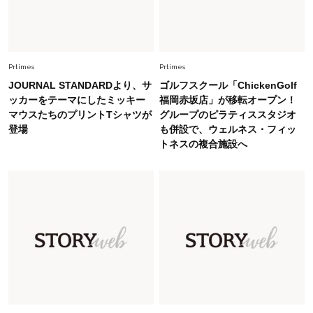
Fashion
2026.8.5
オシャレ40代の【ワンピ＆オールインワン】最
旬着こなし3選。地味見え回避のコツは「バッグ
選び」！
Prtimes
Prtimes
Fashion
2026.7.9
JOURNAL STANDARDより、サ
ゴルフスクール「ChickenGolf
スタイリストが本気で推す！40代がほどよく華
ッカーをテーマにしたミッキー
福岡赤坂店」が移転オープン！
やぐ【甘め黒アイテム】3選
マウスたちのプリントTシャツが
グループのピラティススタジオ
登場
も併設で、ウェルネス・フィッ
トネスの複合施設へ
Fashion
2026.7.25
26年夏は「小ぶり」が大流行中！人と被らない
【最旬かごバッグ】6選
Fashion
2026.7.2
【40代夏コーデ】猛暑でも快適＆上品に！体型
カバーも叶う厳選アイテム〈13選〉
Fashion
2026.7.27