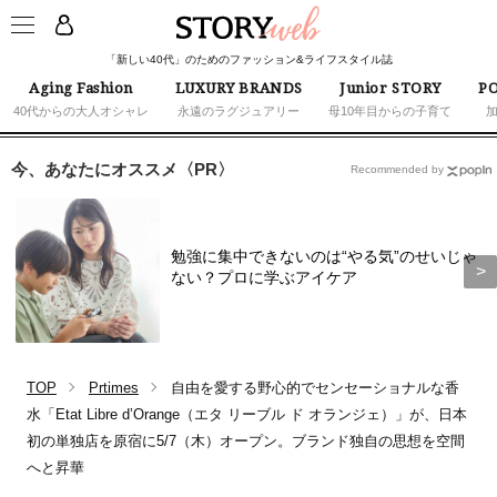
「新しい40代」のためのファッション&ライフスタイル誌
Aging Fashion
LUXURY BRANDS
Junior STORY
PO
40代からの大人オシャレ
永遠のラグジュアリー
母10年目からの子育て
今、あなたにオススメ〈PR〉
Recommended by
勉強に集中できないのは“やる気”のせいじゃ
ない？プロに学ぶアイケア
TOP
Prtimes
自由を愛する野心的でセンセーショナルな香
水「Etat Libre d’Orange（エタ リーブル ド オランジェ）」が、日本
初の単独店を原宿に5/7（木）オープン。ブランド独自の思想を空間
へと昇華