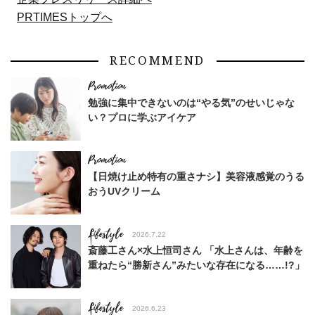
PRTIMESトップへ
RECOMMEND
勉強に集中できないのは“やる気”のせいじゃな
い？プロに学ぶアイケア
【日焼け止め特有の重さナシ】美容液感覚のうる
おうUVクリーム
Lifestyle
2026.7.22
斎藤工さん×水上恒司さん 「水上さんは、年齢を
重ねたら“勝新さん”みたいな存在になる……!?」
Lifestyle
2026.6.23