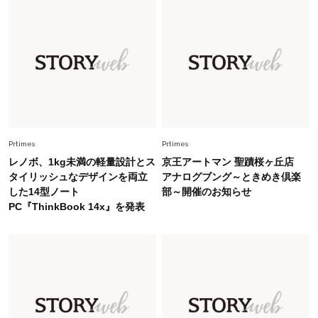
Fashion
2026.7.16
白黒でもこんなに華やぐ！40代、夏の「甘めト
ップス×パンツ」コーデ〈3選〉
Fashion
2026.5.29
40代の夏通勤はこれ１着！「きちんと感」も
「オシャレ」も整うトレンドトップス〈4選〉
Prtimes
Prtimes
レノボ、1kg未満の軽量設計とス
京王アートマン 聖蹟桜ヶ丘店
Fashion
タイリッシュなデザインを両立
アナログブング～ときめき倶楽
2026.6.26
した14型ノート
部～開催のお知らせ
初夏はこれさえあれば！40代は【淡色ワンピ】
PC『ThinkBook 14x』を発表
で即涼しげ＆上品見え〈3選〉
Fashion
2026.5.29
今、40代の「メガネ＆サングラス」のトレンド
に更新あり！“黒ぶち以外”が新定番に