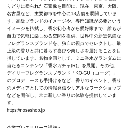
りどりに塗られた石膏像を目印に、現在、東京、大阪、
名古屋など、主要都市を中心に18店舗を展開していま
す。高級ブランドのイメージや、専門知識が必要という
イメージを払拭し、香水初心者から愛好家まで、誰もが
自由で気軽に楽しめる空間を提供。世界中の新進気鋭な
フレグランスブランドを、独自の視点でセレクトし、最
上級の香りと共に暮らす喜びや楽しさを届けることを目
指しています。名物企画として、ミニ香水がランダムに
当たるコンテンツ「香水ガチャ(R)︎」を展開。その他、
デイリーフレグランスブランド「KO-GU（コーグ）」
のプロデュースも手掛けるなど、香りのイベント、香り
のメディアとしての情報発信やリアルなワークショップ
などを開催し、常に新しい香りの体験を提供していま
す。
https://noseshop.jp
企業プレスリリース詳細へ