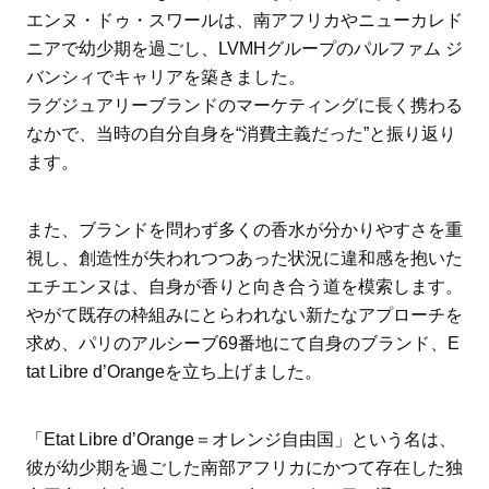
エンヌ・ドゥ・スワールは、南アフリカやニューカレド
ニアで幼少期を過ごし、LVMHグループのパルファム ジ
バンシィでキャリアを築きました。
ラグジュアリーブランドのマーケティングに長く携わる
なかで、当時の自分自身を“消費主義だった”と振り返り
ます。
また、ブランドを問わず多くの香水が分かりやすさを重
視し、創造性が失われつつあった状況に違和感を抱いた
エチエンヌは、自身が香りと向き合う道を模索します。
やがて既存の枠組みにとらわれない新たなアプローチを
求め、パリのアルシーブ69番地にて自身のブランド、E
tat Libre d’Orangeを立ち上げました。
「Etat Libre d’Orange＝オレンジ自由国」という名は、
彼が幼少期を過ごした南部アフリカにかつて存在した独