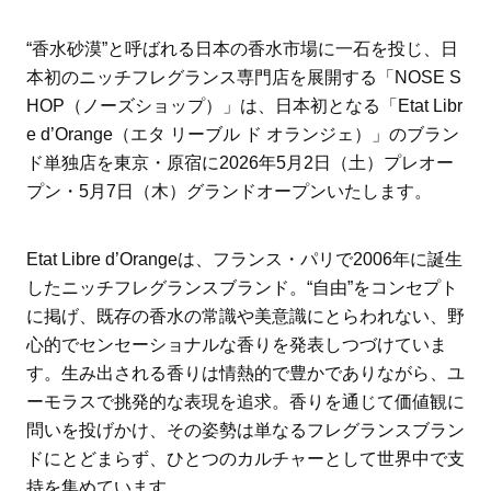
“香水砂漠”と呼ばれる日本の香水市場に一石を投じ、日
本初のニッチフレグランス専門店を展開する「NOSE S
HOP（ノーズショップ）」は、日本初となる「Etat Libr
e d’Orange（エタ リーブル ド オランジェ）」のブラン
ド単独店を東京・原宿に2026年5月2日（土）プレオー
プン・5月7日（木）グランドオープンいたします。
Etat Libre d’Orangeは、フランス・パリで2006年に誕生
したニッチフレグランスブランド。“自由”をコンセプト
に掲げ、既存の香水の常識や美意識にとらわれない、野
心的でセンセーショナルな香りを発表しつづけていま
す。生み出される香りは情熱的で豊かでありながら、ユ
ーモラスで挑発的な表現を追求。香りを通じて価値観に
問いを投げかけ、その姿勢は単なるフレグランスブラン
ドにとどまらず、ひとつのカルチャーとして世界中で支
持を集めています。