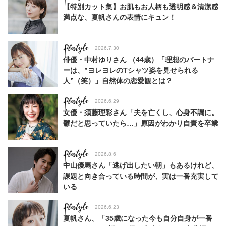
【特別カット集】お肌もお人柄も透明感＆清潔感
満点な、夏帆さんの表情にキュン！
Lifestyle
2026.7.30
俳優・中村ゆりさん （44歳）「理想のパートナ
ーは、”ヨレヨレのTシャツ姿を見せられる
人”（笑）」自然体の恋愛観とは？
Lifestyle
2026.6.29
女優・須藤理彩さん「夫を亡くし、心身不調に。
鬱だと思っていたら…」原因がわかり自責を卒業
Lifestyle
2026.8.6
中山優馬さん「逃げ出したい朝」もあるけれど、
課題と向き合っている時間が、実は一番充実して
いる
Lifestyle
2026.6.23
夏帆さん、「35歳になった今も自分自身が一番